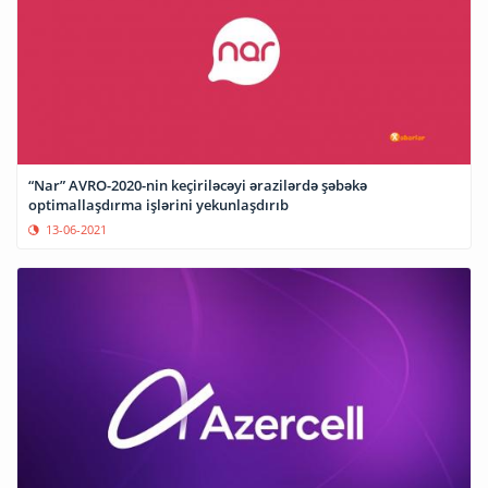
“Nar” AVRO-2020-nin keçiriləcəyi ərazilərdə şəbəkə
optimallaşdırma işlərini yekunlaşdırıb
13-06-2021