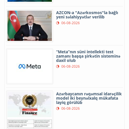
AZCON-a "Azərkosmos"la bağlı
yeni səlahiyyətlər verilib
06-08-2026
“Meta”nın süni intellekti test
zamanı başqa şirkətin sisteminə
daxil olub
06-08-2026
Azərbaycanın rəqəmsal idarəçilik
model iki beynəlxalq mükafata
layiq görülüb
06-08-2026