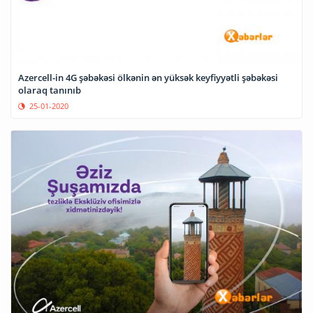
Azercell-in 4G şəbəkəsi ölkənin ən yüksək keyfiyyətli şəbəkəsi
olaraq tanınıb
25-01-2020