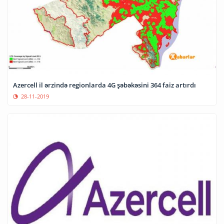
Azercell il ərzində regionlarda 4G şəbəkəsini 364 faiz artırdı
28-11-2019