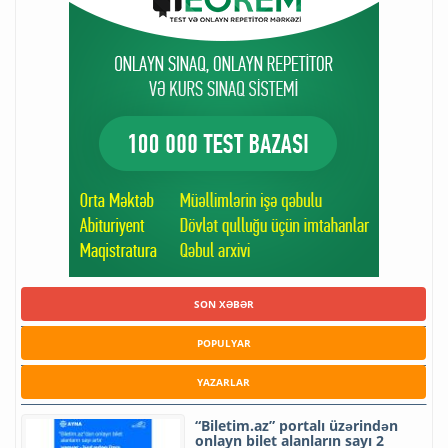
SON XƏBƏR
POPULYAR
YAZARLAR
“Biletim.az” portalı üzərindən
onlayn bilet alanların sayı 2