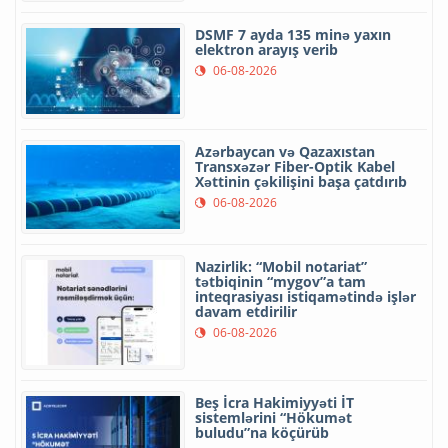
DSMF 7 ayda 135 minə yaxın
elektron arayış verib
06-08-2026
Azərbaycan və Qazaxıstan
Transxəzər Fiber-Optik Kabel
Xəttinin çəkilişini başa çatdırıb
06-08-2026
Nazirlik: “Mobil notariat”
tətbiqinin “mygov”a tam
inteqrasiyası istiqamətində işlər
davam etdirilir
06-08-2026
Beş İcra Hakimiyyəti İT
sistemlərini “Hökumət
buludu”na köçürüb