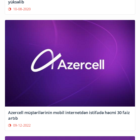
yüksəlib
10-08-2020
Azercell müştərilərinin mobil internetdən istifadə həcmi 30 faiz
artıb
09-12-2022