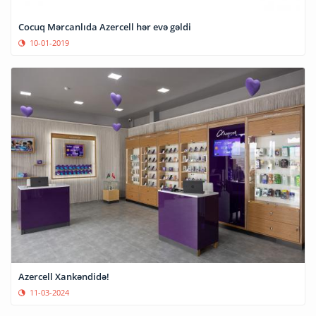
Cocuq Mərcanlıda Azercell hər evə gəldi
10-01-2019
Azercell Xankəndidə!
11-03-2024