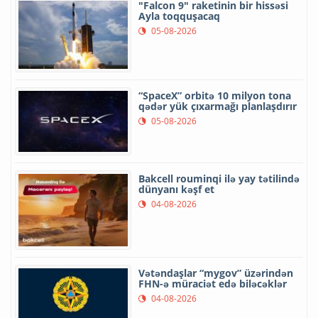
"Falcon 9" raketinin bir hissəsi
Ayla toqquşacaq
05-08-2026
“SpaceX” orbitə 10 milyon tona
qədər yük çıxarmağı planlaşdırır
05-08-2026
Bakcell rouminqi ilə yay tətilində
dünyanı kəşf et
04-08-2026
Vətəndaşlar “mygov” üzərindən
FHN-ə müraciət edə biləcəklər
04-08-2026