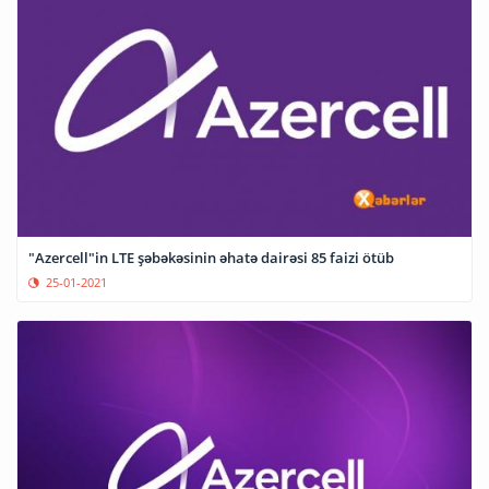
"Azercell"in LTE şəbəkəsinin əhatə dairəsi 85 faizi ötüb
25-01-2021