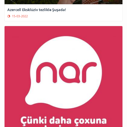
Azercell Eksklüziv tezliklə Şuşada!
15-03-2022