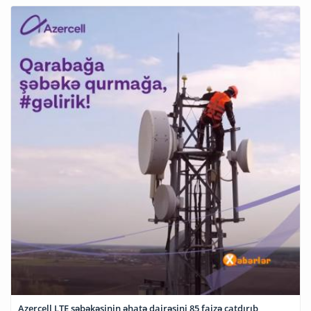
Azercell LTE şəbəkəsinin əhatə dairəsini 85 faizə çatdırıb