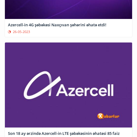
Azercell-in 4G şəbəkəsi Naxçıvan şəhərini əhatə etdi!
26-05-2023
Son 18 ay ərzində Azercell-in LTE şəbəkəsinin əhatəsi 85 faiz