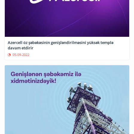
Azercell öz şəbəkəsinin genişləndirilməsini yüksək templə
davam etdirir
05-09-2022