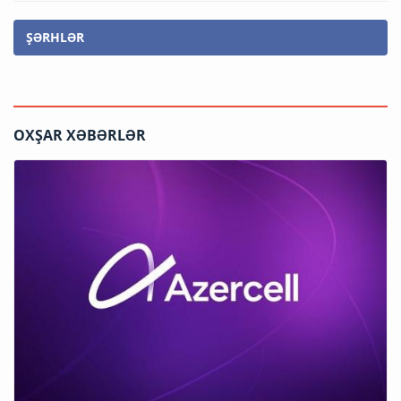
ŞƏRHLƏR
OXŞAR XƏBƏRLƏR