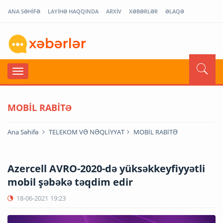
ANA SƏHİFƏ
LAYİHƏ HAQQINDA
ARXİV
XƏBƏRLƏR
ƏLAQƏ
MOBİL RABİTƏ
Ana Səhifə
TELEKOM VƏ NƏQLİYYAT
MOBİL RABİTƏ
Azercell AVRO-2020-də yüksəkkeyfiyyətli
mobil şəbəkə təqdim edir
18-06-2021
19:23