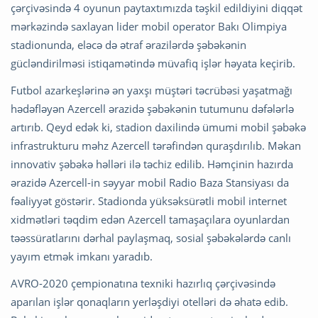
çərçivəsində 4 oyunun paytaxtımızda təşkil edildiyini diqqət
mərkəzində saxlayan lider mobil operator Bakı Olimpiya
stadionunda, eləcə də ətraf ərazilərdə şəbəkənin
gücləndirilməsi istiqamətində müvafiq işlər həyata keçirib.
Futbol azarkeşlərinə ən yaxşı müştəri təcrübəsi yaşatmağı
hədəfləyən Azercell ərazidə şəbəkənin tutumunu dəfələrlə
artırıb. Qeyd edək ki, stadion daxilində ümumi mobil şəbəkə
infrastrukturu məhz Azercell tərəfindən quraşdırılıb. Məkan
innovativ şəbəkə həlləri ilə təchiz edilib. Həmçinin hazırda
ərazidə Azercell-in səyyar mobil Radio Baza Stansiyası da
fəaliyyət göstərir. Stadionda yüksəksürətli mobil internet
xidmətləri təqdim edən Azercell tamaşaçılara oyunlardan
təəssüratlarını dərhal paylaşmaq, sosial şəbəkələrdə canlı
yayım etmək imkanı yaradıb.
AVRO-2020 çempionatına texniki hazırlıq çərçivəsində
aparılan işlər qonaqların yerləşdiyi otelləri də əhatə edib.