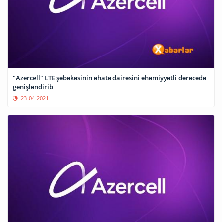
"Azercell" LTE şəbəkəsinin əhatə dairəsini əhəmiyyətli dərəcədə
genişləndirib
23-04-2021