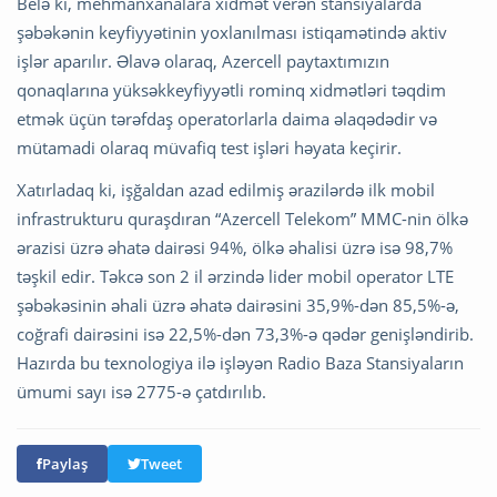
Belə ki, mehmanxanalara xidmət verən stansiyalarda
şəbəkənin keyfiyyətinin yoxlanılması istiqamətində aktiv
işlər aparılır. Əlavə olaraq, Azercell paytaxtımızın
qonaqlarına yüksəkkeyfiyyətli rominq xidmətləri təqdim
etmək üçün tərəfdaş operatorlarla daima əlaqədədir və
mütamadi olaraq müvafiq test işləri həyata keçirir.
Xatırladaq ki, işğaldan azad edilmiş ərazilərdə ilk mobil
infrastrukturu quraşdıran “Azercell Telekom” MMC-nin ölkə
ərazisi üzrə əhatə dairəsi 94%, ölkə əhalisi üzrə isə 98,7%
təşkil edir. Təkcə son 2 il ərzində lider mobil operator LTE
şəbəkəsinin əhali üzrə əhatə dairəsini 35,9%-dən 85,5%-ə,
coğrafi dairəsini isə 22,5%-dən 73,3%-ə qədər genişləndirib.
Hazırda bu texnologiya ilə işləyən Radio Baza Stansiyaların
ümumi sayı isə 2775-ə çatdırılıb.
Paylaş
Tweet