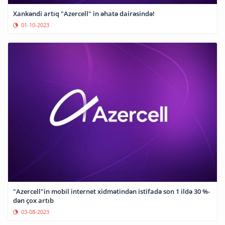
Xankəndi artıq "Azercell" in əhatə dairəsində!
01-10-2023
"Azercell"in mobil internet xidmətindən istifadə son 1 ildə 30 %-
dən çox artıb
03-08-2023