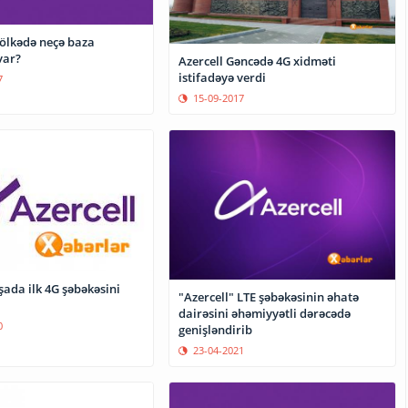
 ölkədə neçə baza
var?
Azercell Gəncədə 4G xidməti
istifadəyə verdi
7
15-09-2017
şada ilk 4G şəbəkəsini
"Azercell" LTE şəbəkəsinin əhatə
dairəsini əhəmiyyətli dərəcədə
0
genişləndirib
23-04-2021