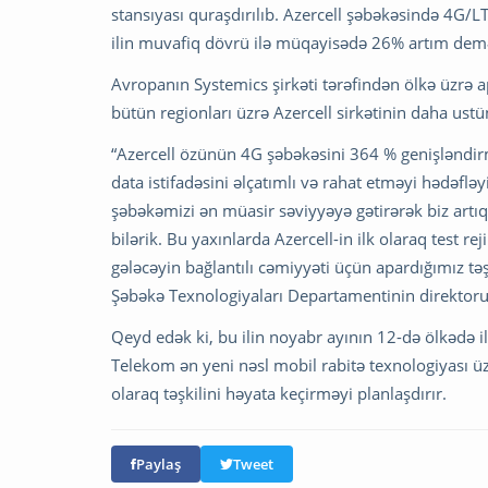
stansıyası quraşdırılıb. Azercell şəbəkəsində 4G/LT
ilin muvafiq dövrü ilə müqayisədə 26% artım dem
Avropanın Systemics şirkəti tərəfindən ölkə üzrə 
bütün regionları üzrə Azercell sirkətinin daha ust
“Azercell özünün 4G şəbəkəsini 364 % genişləndirm
data istifadəsini əlçatımlı və rahat etməyi hədəfləyi
şəbəkəmizi ən müasir səviyyəyə gətirərək biz artı
bilərik. Bu yaxınlarda Azercell-in ilk olaraq test
gələcəyin bağlantılı cəmiyyəti üçün apardığımız tə
Şəbəkə Texnologiyaları Departamentinin direktoru
Qeyd edək ki, bu ilin noyabr ayının 12-də ölkədə i
Telekom ən yeni nəsl mobil rabitə texnologiyası 
olaraq təşkilini həyata keçirməyi planlaşdırır.
Paylaş
Tweet