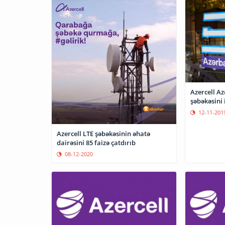
Azercell A
şəbəkəsini i
12-11-201
Azercell LTE şəbəkəsinin əhatə
dairəsini 85 faizə çatdırıb
08-12-2020