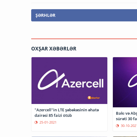
ŞƏRHLƏR
OXŞAR XƏBƏRLƏR
"Azercell"in LTE şəbəkəsinin əhatə
Bakı və Ab
dairəsi 85 faizi ötüb
sürəti 30 f
25-01-2021
30-10-202