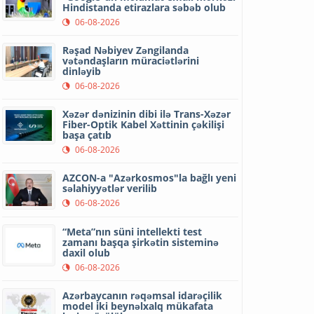
Hindistanda etirazlara səbəb olub
06-08-2026
Rəşad Nəbiyev Zəngilanda
vətəndaşların müraciətlərini
dinləyib
06-08-2026
Xəzər dənizinin dibi ilə Trans-Xəzər
Fiber-Optik Kabel Xəttinin çəkilişi
başa çatıb
06-08-2026
AZCON-a "Azərkosmos"la bağlı yeni
səlahiyyətlər verilib
06-08-2026
“Meta”nın süni intellekti test
zamanı başqa şirkətin sisteminə
daxil olub
06-08-2026
Azərbaycanın rəqəmsal idarəçilik
model iki beynəlxalq mükafata