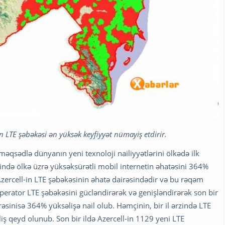
 LTE şəbəkəsi ən yüksək keyfiyyət nümayiş etdirir.
əqsədlə dünyanın yeni texnoloji nailiyyətlərini ölkədə ilk
ində ölkə üzrə yüksəksürətli mobil internetin əhatəsini 364%
Azercell-in LTE şəbəkəsinin əhatə dairəsindədir və bu rəqəm
rator LTE şəbəkəsini gücləndirərək və genişləndirərək son bir
rəsinisə 364% yüksəlişə nail olub. Həmçinin, bir il ərzində LTE
iş qeyd olunub. Son bir ildə Azercell-in 1129 yeni LTE