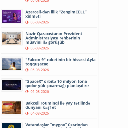
05-08-2026
Azercell-dən illik “ZengimCELL”
xidməti
05-08-2026
Nazir Qazaxıstanın Prezident
Administrasiyası rəhbərinin
müavini ilə görüşüb
05-08-2026
"Falcon 9" raketinin bir hissəsi Ayla
toqquşacaq
05-08-2026
“SpaceX” orbitə 10 milyon tona
qədər yük çıxarmağı planlaşdırır
05-08-2026
Bakcell rouminqi ilə yay tətilində
dünyanı kəşf et
04-08-2026
Vətəndaşlar “mygov” üzərindən