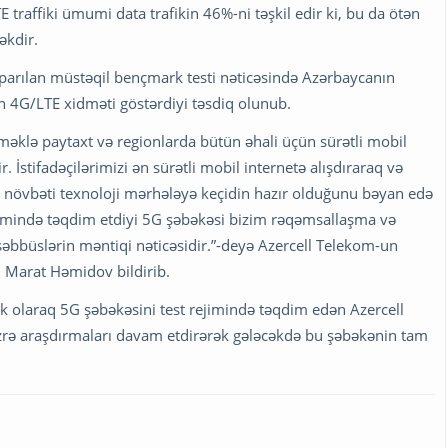
E traffiki ümumi data trafikin 46%-ni təşkil edir ki, bu da ötən
əkdir.
aparılan müstəqil bençmark testi nəticəsində Azərbaycanın
ün 4G/LTE xidməti göstərdiyi təsdiq olunub.
əklə paytaxt və regionlarda bütün əhali üçün sürətli mobil
r. İstifadəçilərimizi ən sürətli mobil internetə alışdıraraq və
q növbəti texnoloji mərhələyə keçidin hazır olduğunu bəyan edə
 rejimində təqdim etdiyi 5G şəbəkəsi bizim rəqəmsallaşma və
şəbbüslərin məntiqi nəticəsidir.”-deyə Azercell Telekom-un
 Marat Həmidov bildirib.
lk olaraq 5G şəbəkəsini test rejimində təqdim edən Azercell
üzrə araşdırmaları davam etdirərək gələcəkdə bu şəbəkənin tam