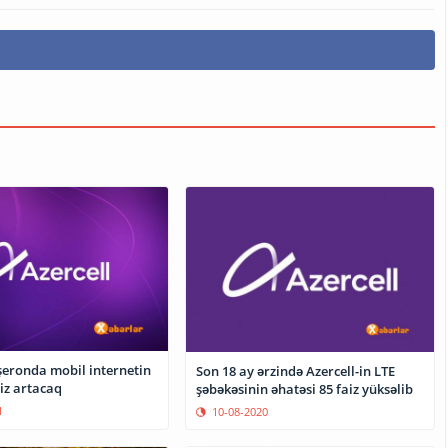
şeronda mobil internetin
Son 18 ay ərzində Azercell-in LTE
aiz artacaq
şəbəkəsinin əhatəsi 85 faiz yüksəlib
1
10-08-2020