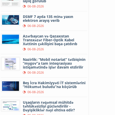
layiq görülüb
06-08-2026
DSMF 7 ayda 135 minə yaxın
elektron arayış verib
06-08-2026
Azərbaycan və Qazaxıstan
Transxəzər Fiber-Optik Kabel
Xəttinin çəkilişini başa çatdırıb
06-08-2026
Nazirlik: “Mobil notariat” tətbiqinin
“mygov”a tam inteqrasiyası
istiqamətində işlər davam etdirilir
06-08-2026
Beş İcra Hakimiyyəti İT sistemlərini
“Hökumət buludu”na köçürüb
06-08-2026
Uşaqların rəqəmsal mühitdə
təhlükəsizliyi gücləndirilir -
Dəyişikliklər nəyi ehtiva edir?