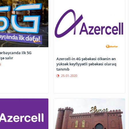
zərbaycanda ilk 5G
şə salır
Azercell-in 4G şəbəkəsi ölkənin ən
yüksək keyfiyyətli şəbəkəsi olaraq
9
tanınıb
25-01-2020