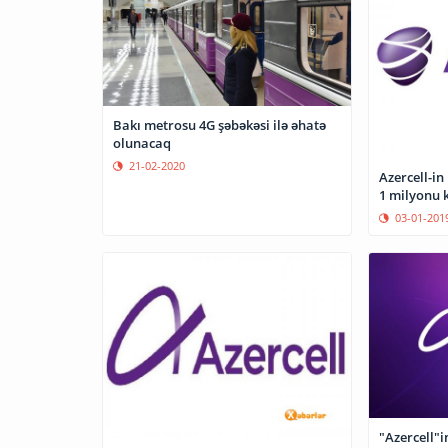
Bakı metrosu 4G şəbəkəsi ilə əhatə
olunacaq
21-02-2020
Azercell-in 
1 milyonu 
03-01-201
"Azercell"i