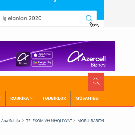
RUBRİKA
TƏDBİRLƏR
MÜSAHİBƏ
Ana Səhifə
TELEKOM VƏ NƏQLİYYAT
MOBİL RABİTƏ