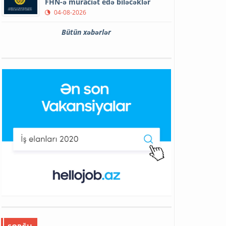
FHN-ə müraciət edə biləcəklər
04-08-2026
Bütün xəbərlər