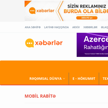
ANA SƏHİFƏ
LAYİHƏ HAQQINDA
ARXİV
XƏBƏRLƏR
ƏLA
RƏQƏMSAL DÜNYA
E - HÖKUMƏT
TE
MOBİL RABİTƏ