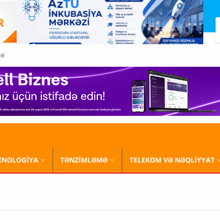
QƏ
XNOLOGİYA
TƏNZİMLƏMƏ
TELEKOM VƏ NƏQLİYYAT