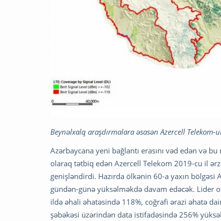
Beynəlxalq araşdırmalara əsasən Azercell Telekom-un
Azərbaycana yeni bağlantı erasını vəd edən və bu m
olaraq tətbiq edən Azercell Telekom 2019-cu il ərz
genişləndirdi. Hazırda ölkənin 60-a yaxın bölgəsi 
gündən-günə yüksəlməkdə davam edəcək. Lider ope
ildə əhali əhatəsində 118%, coğrafi ərazi əhatə dai
şəbəkəsi üzərindən data istifadəsində 256% yüksəl