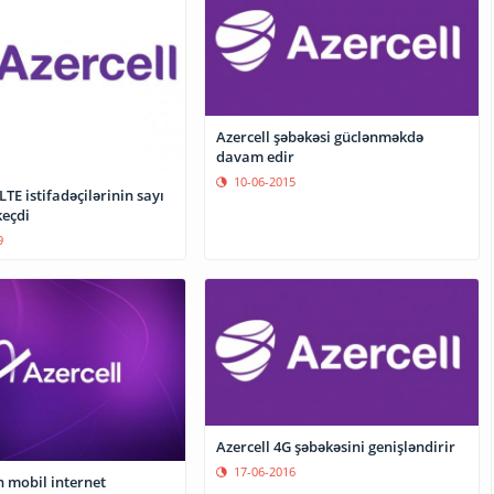
Azercell şəbəkəsi güclənməkdə
davam edir
10-06-2015
LTE istifadəçilərinin sayı
keçdi
9
Azercell 4G şəbəkəsini genişləndirir
17-06-2016
n mobil internet