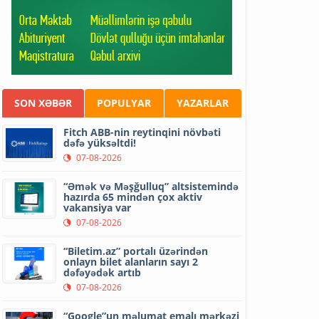
SON XƏBƏR
POPULYAR
YAZARLAR
Fitch ABB-nin reytinqini növbəti
dəfə yüksəltdi!
07-08-2026
“Əmək və Məşğulluq” altsistemində
hazırda 65 mindən çox aktiv
vakansiya var
07-08-2026
“Biletim.az” portalı üzərindən
onlayn bilet alanların sayı 2
dəfəyədək artıb
07-08-2026
“Google”un məlumat emalı mərkəzi