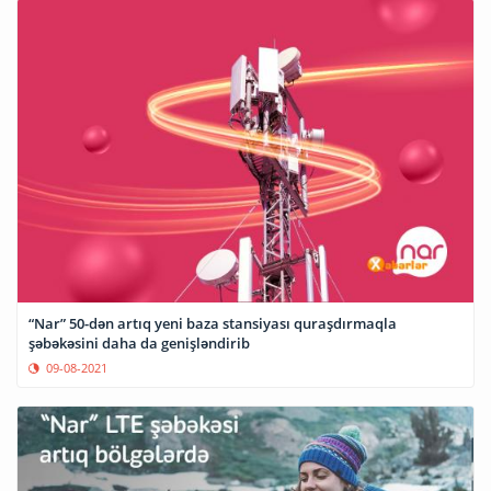
“Nar” 50-dən artıq yeni baza stansiyası quraşdırmaqla
şəbəkəsini daha da genişləndirib
09-08-2021