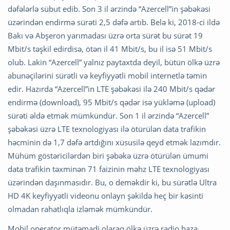
dəfələrlə sübut edib. Son 3 il ərzində “Azercell”in şəbəkəsi
üzərindən endirmə sürəti 2,5 dəfə artıb. Belə ki, 2018-ci ildə
Bakı və Abşeron yarımadası üzrə orta sürət bu sürət 19
Mbit/s təşkil edirdisə, ötən il 41 Mbit/s, bu il isə 51 Mbit/s
olub. Lakin “Azercell” yalnız paytaxtda deyil, bütün ölkə üzrə
abunəçilərini sürətli və keyfiyyətli mobil internetlə təmin
edir. Hazırda “Azercell”in LTE şəbəkəsi ilə 240 Mbit/s qədər
endirmə (download), 95 Mbit/s qədər isə yükləmə (upload)
sürəti əldə etmək mümkündür. Son 1 il ərzində “Azercell”
şəbəkəsi üzrə LTE texnologiyası ilə ötürülən data trafikin
həcminin də 1,7 dəfə artdığını xüsusilə qeyd etmək lazımdır.
Mühüm göstəricilərdən biri şəbəkə üzrə ötürülən ümumi
data trafikin təxminən 71 faizinin məhz LTE texnologiyası
üzərindən daşınmasıdır. Bu, o deməkdir ki, bu sürətlə Ultra
HD 4K keyfiyyətli videonu onlayn şəkildə heç bir kəsinti
olmadan rahatlıqla izləmək mümkündür.
Mobil operator mütəmadi olaraq ölkə üzrə radio baza