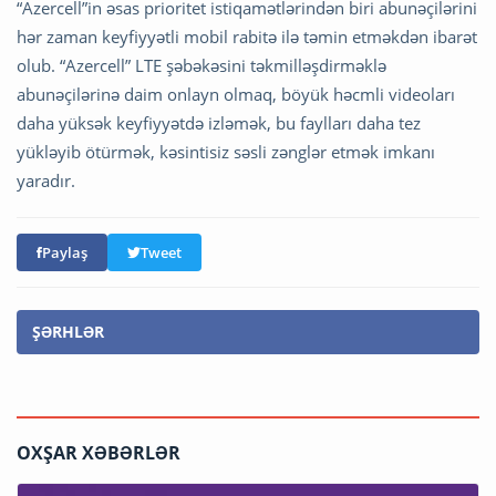
“Azercell”in əsas prioritet istiqamətlərindən biri abunəçilərini
hər zaman keyfiyyətli mobil rabitə ilə təmin etməkdən ibarət
olub. “Azercell” LTE şəbəkəsini təkmilləşdirməklə
abunəçilərinə daim onlayn olmaq, böyük həcmli videoları
daha yüksək keyfiyyətdə izləmək, bu faylları daha tez
yükləyib ötürmək, kəsintisiz səsli zənglər etmək imkanı
yaradır.
Paylaş
Tweet
ŞƏRHLƏR
OXŞAR XƏBƏRLƏR