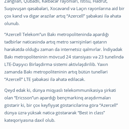
Zəngilan, Qubadlı, Kəlbəcər rayonları, İstisu, Hadrut,
Suqovuşan qəsəbələri, Xocavənd və Laçın rayonlarına aid bir
çox kənd və digər ərazilər artıq “Azercell” şəbəkəsi ilə əhatə
olunub.
“Azercell Telekom”un Bakı metropolitenində apardığı
tədbirlər nəticəsində artıq metro sərnişinləri qatarın
hərəkətdə olduğu zaman da internetsiz qalmırlar. İndiyədək
Bakı metropoliteninin mövcud 24 stansiyası və 23 tunelində
LTE-Daşıyıcı Birləşdirmə sistemi aktivləşdirilib. Yaxın
zamanda Bakı metropoliteninin artıq bütün tunelləri
“Azercell” LTE şəbəkəsi ilə əhatə ediləcək.
Qeyd edək ki, dünya miqyaslı telekommunikasiya şirkəti
olan “Ericsson”un apardığı bençmarkinq araşdırmaları
göstərir ki, bir çox keyfiyyət göstəricilərinə görə “Azercell”
dünya üzrə yüksək nəticə göstərərək “Best in class”
kateqoriyasına daxil olub.