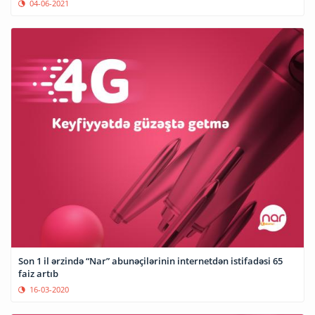
04-06-2021
Son 1 il ərzində “Nar” abunəçilərinin internetdən istifadəsi 65
faiz artıb
16-03-2020