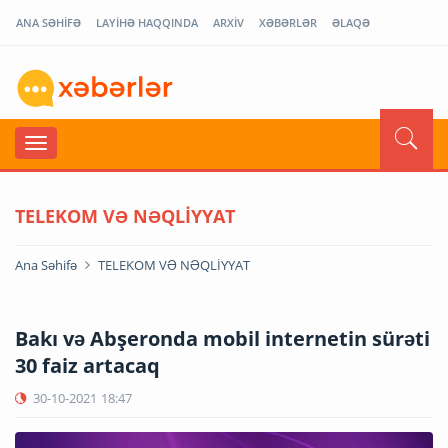
ANA SƏHİFƏ
LAYİHƏ HAQQINDA
ARXİV
XƏBƏRLƏR
ƏLAQƏ
TELEKOM VƏ NƏQLİYYAT
Ana Səhifə
TELEKOM VƏ NƏQLİYYAT
Bakı və Abşeronda mobil internetin sürəti
30 faiz artacaq
30-10-2021
18:47