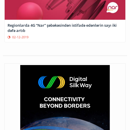
Regionlarda 4G “Nar” şəbəkəsindən istifadə edənlərin sayı iki
dəfə artıb
02-12-2019