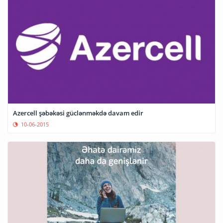
Azercell şəbəkəsi güclənməkdə davam edir
10-06-2015