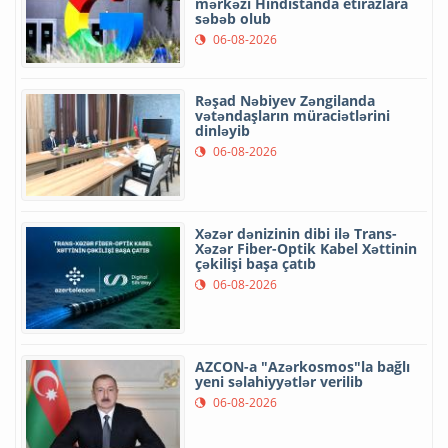
mərkəzi Hindistanda etirazlara
səbəb olub
06-08-2026
Rəşad Nəbiyev Zəngilanda
vətəndaşların müraciətlərini
dinləyib
06-08-2026
Xəzər dənizinin dibi ilə Trans-
Xəzər Fiber-Optik Kabel Xəttinin
çəkilişi başa çatıb
06-08-2026
AZCON-a "Azərkosmos"la bağlı
yeni səlahiyyətlər verilib
06-08-2026