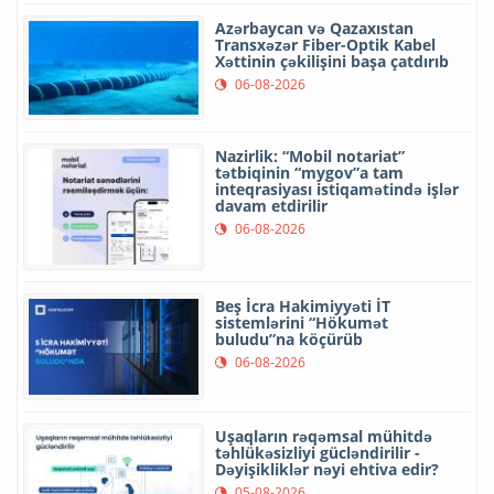
Azərbaycan və Qazaxıstan
Transxəzər Fiber-Optik Kabel
Xəttinin çəkilişini başa çatdırıb
06-08-2026
Nazirlik: “Mobil notariat”
tətbiqinin “mygov”a tam
inteqrasiyası istiqamətində işlər
davam etdirilir
06-08-2026
Beş İcra Hakimiyyəti İT
sistemlərini “Hökumət
buludu”na köçürüb
06-08-2026
Uşaqların rəqəmsal mühitdə
təhlükəsizliyi gücləndirilir -
Dəyişikliklər nəyi ehtiva edir?
05-08-2026