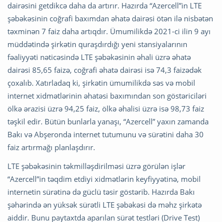
dairəsini getdikcə daha da artırır. Hazırda “Azercell”in LTE
şəbəkəsinin coğrafi baxımdan əhatə dairəsi ötən ilə nisbətən
təxminən 7 faiz daha artıqdır. Ümumilikdə 2021-ci ilin 9 ayı
müddətində şirkətin quraşdırdığı yeni stansiyalarının
fəaliyyəti nəticəsində LTE şəbəkəsinin əhali üzrə əhatə
dairəsi 85,65 faizə, coğrafi əhatə dairəsi isə 74,3 faizədək
çoxalıb. Xatırladaq ki, şirkətin ümumilikdə səs və mobil
internet xidmətlərinin əhatəsi baxımından son göstəriciləri
ölkə ərazisi üzrə 94,25 faiz, ölkə əhalisi üzrə isə 98,73 faiz
təşkil edir. Bütün bunlarla yanaşı, “Azercell” yaxın zamanda
Bakı və Abşeronda internet tutumunu və sürətini daha 30
faiz artırmağı planlaşdırır.
LTE şəbəkəsinin təkmilləşdirilməsi üzrə görülən işlər
“Azercell”in təqdim etdiyi xidmətlərin keyfiyyətinə, mobil
internetin sürətinə də güclü təsir göstərib. Hazırda Bakı
şəhərində ən yüksək sürətli LTE şəbəkəsi də məhz şirkətə
aiddir. Bunu paytaxtda aparılan sürət testləri (Drive Test)