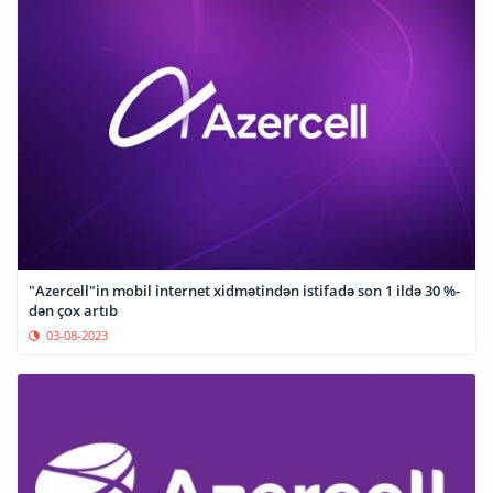
"Azercell"in mobil internet xidmətindən istifadə son 1 ildə 30 %-
dən çox artıb
03-08-2023