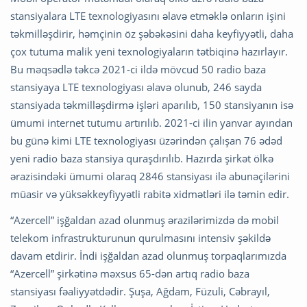
stansiyalara LTE texnologiyasını əlavə etməklə onların işini
təkmilləşdirir, həmçinin öz şəbəkəsini daha keyfiyyətli, daha
çox tutuma malik yeni texnologiyaların tətbiqinə hazırlayır.
Bu məqsədlə təkcə 2021-ci ildə mövcud 50 radio baza
stansiyaya LTE texnologiyası əlavə olunub, 246 sayda
stansiyada təkmilləşdirmə işləri aparılıb, 150 stansiyanın isə
ümumi internet tutumu artırılıb. 2021-ci ilin yanvar ayından
bu günə kimi LTE texnologiyası üzərindən çalışan 76 ədəd
yeni radio baza stansiya quraşdırılıb. Hazırda şirkət ölkə
ərazisindəki ümumi olaraq 2846 stansiyası ilə abunəçilərini
müasir və yüksəkkeyfiyyətli rabitə xidmətləri ilə təmin edir.
“Azercell” işğaldan azad olunmuş ərazilərimizdə də mobil
telekom infrastrukturunun qurulmasını intensiv şəkildə
davam etdirir. İndi işğaldan azad olunmuş torpaqlarımızda
“Azercell” şirkətinə məxsus 65-dən artıq radio baza
stansiyası fəaliyyətdədir. Şuşa, Ağdam, Füzuli, Cəbrayıl,