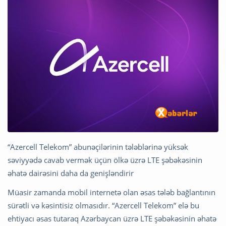
“Azercell Telekom” abunəçilərinin tələblərinə yüksək
səviyyədə cavab vermək üçün ölkə üzrə LTE şəbəkəsinin
əhatə dairəsini daha da genişləndirir
Müasir zamanda mobil internetə olan əsas tələb bağlantının
sürətli və kəsintisiz olmasıdır. “Azercell Telekom” elə bu
ehtiyacı əsas tutaraq Azərbaycan üzrə LTE şəbəkəsinin əhatə