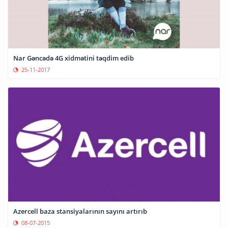
Nar Gəncədə 4G xidmətini təqdim edib
25-11-2017
Azercell baza stansiyalarının sayını artırıb
08-07-2015