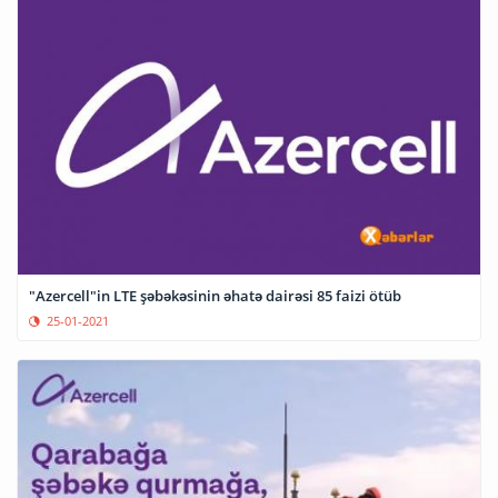
"Azercell"in LTE şəbəkəsinin əhatə dairəsi 85 faizi ötüb
25-01-2021