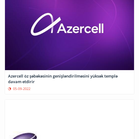
Azercell öz şəbəkəsinin genişləndirilməsini yüksək templə
davam etdirir
05-09-2022