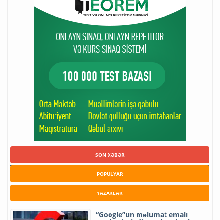
SON XƏBƏR
POPULYAR
YAZARLAR
“Google”un məlumat emalı