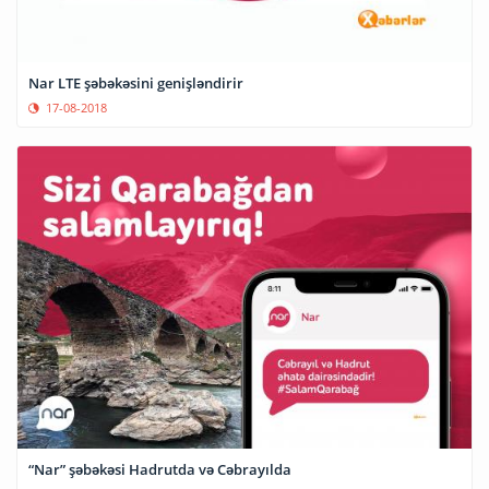
Nar LTE şəbəkəsini genişləndirir
17-08-2018
“Nar” şəbəkəsi Hadrutda və Cəbrayılda