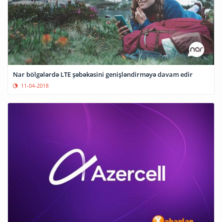
Nar bölgələrdə LTE şəbəkəsini genişləndirməyə davam edir
11-04-2018