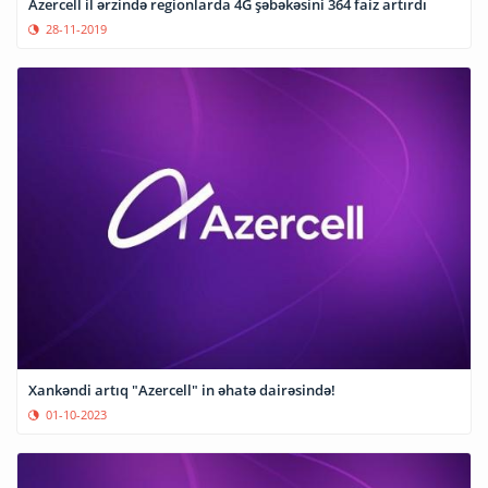
Azercell il ərzində regionlarda 4G şəbəkəsini 364 faiz artırdı
28-11-2019
Xankəndi artıq "Azercell" in əhatə dairəsində!
01-10-2023