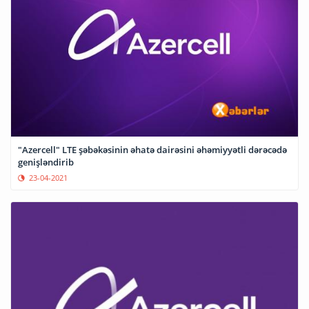
"Azercell" LTE şəbəkəsinin əhatə dairəsini əhəmiyyətli dərəcədə
genişləndirib
23-04-2021