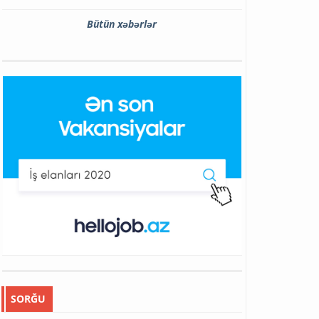
Bütün xəbərlər
SORĞU