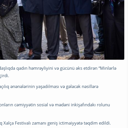
aşlıqda qadın həmrəyliyini və gücünü əks etdirən “Minlərlə
irdi.
lıq ənənələrinin yaşadılması və gələcək nəsillərə
onların cəmiyyətin sosial və mədəni inkişafındakı rolunu
 Xalça Festivalı zamanı geniş ictimaiyyətə təqdim edildi.