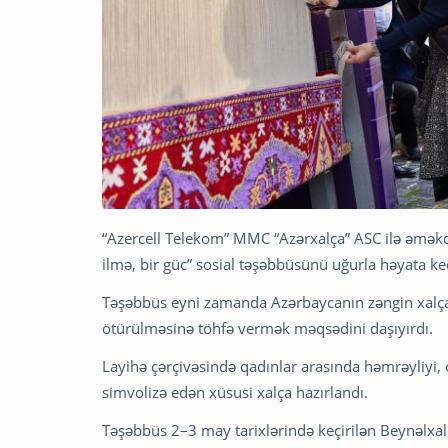
“Azercell Telekom” MMC “Azərxalça” ASC ilə əməkd
ilmə, bir güc” sosial təşəbbüsünü uğurla həyata keç
Təşəbbüs eyni zamanda Azərbaycanın zəngin xalçaçı
ötürülməsinə töhfə vermək məqsədini daşıyırdı.
Layihə çərçivəsində qadınlar arasında həmrəyliyi, 
simvolizə edən xüsusi xalça hazırlandı.
Təşəbbüs 2–3 may tarixlərində keçirilən Beynəlxalq