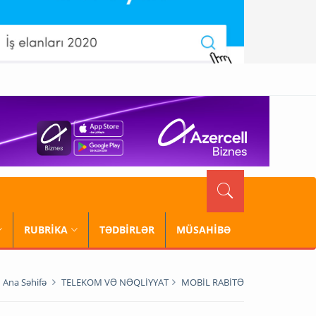
RUBRİKA
TƏDBİRLƏR
MÜSAHİBƏ
Ana Səhifə
TELEKOM VƏ NƏQLİYYAT
MOBİL RABİTƏ