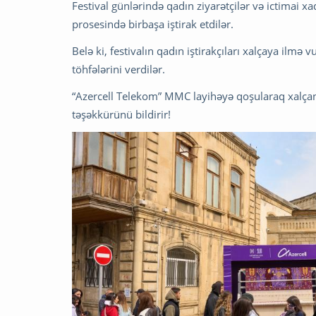
Festival günlərində qadın ziyarətçilər və ictimai
prosesində birbaşa iştirak etdilər.
Belə ki, festivalın qadın iştirakçıları xalçaya il
töhfələrini verdilər.
“Azercell Telekom” MMC layihəyə qoşularaq xalçan
təşəkkürünü bildirir!