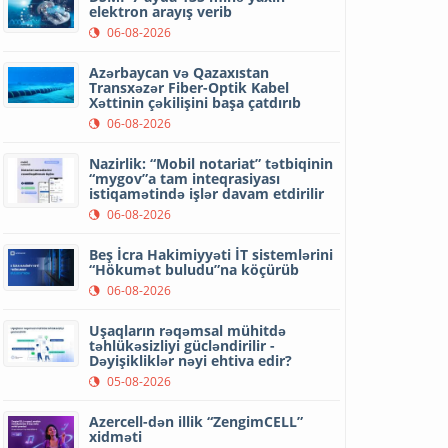
elektron arayış verib
06-08-2026
Azərbaycan və Qazaxıstan
Transxəzər Fiber-Optik Kabel
Xəttinin çəkilişini başa çatdırıb
06-08-2026
Nazirlik: “Mobil notariat” tətbiqinin
“mygov”a tam inteqrasiyası
istiqamətində işlər davam etdirilir
06-08-2026
Beş İcra Hakimiyyəti İT sistemlərini
“Hökumət buludu”na köçürüb
06-08-2026
Uşaqların rəqəmsal mühitdə
təhlükəsizliyi gücləndirilir -
Dəyişikliklər nəyi ehtiva edir?
05-08-2026
Azercell-dən illik “ZengimCELL”
xidməti