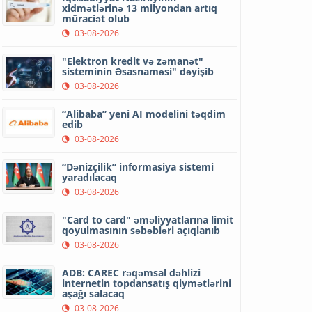
xidmətlərinə 13 milyondan artıq
müraciət olub
03-08-2026
"Elektron kredit və zəmanət"
sisteminin Əsasnaməsi" dəyişib
03-08-2026
“Alibaba” yeni AI modelini təqdim
edib
03-08-2026
“Dənizçilik” informasiya sistemi
yaradılacaq
03-08-2026
"Card to card" əməliyyatlarına limit
qoyulmasının səbəbləri açıqlanıb
03-08-2026
ADB: CAREC rəqəmsal dəhlizi
internetin topdansatış qiymətlərini
aşağı salacaq
03-08-2026