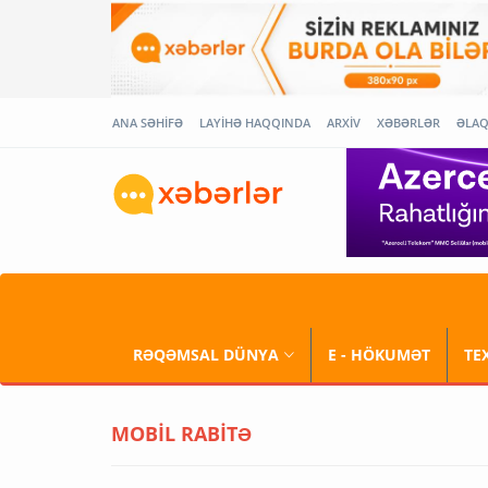
ANA SƏHİFƏ
LAYİHƏ HAQQINDA
ARXİV
XƏBƏRLƏR
ƏLA
RƏQƏMSAL DÜNYA
E - HÖKUMƏT
TE
MOBİL RABİTƏ