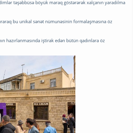
 xadimlər təşəbbüsə böyük maraq göstərərək xalçanın yaradılma
mə vuraraq bu unikal sənət nümunəsinin formalaşmasına öz
ın hazırlanmasında iştirak edən bütün qadınlara öz