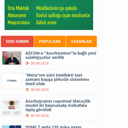
SON XƏBƏR
POPULYAR
YAZARLAR
AZCON-a "Azərkosmos"la bağlı yeni
səlahiyyətlər verilib
06-08-2026
“Meta”nın süni intellekti test
zamanı başqa şirkətin sisteminə
daxil olub
06-08-2026
Azərbaycanın rəqəmsal idarəçilik
model iki beynəlxalq mükafata
layiq görülüb
06-08-2026
DSMF 7 ayda 135 minə yaxın