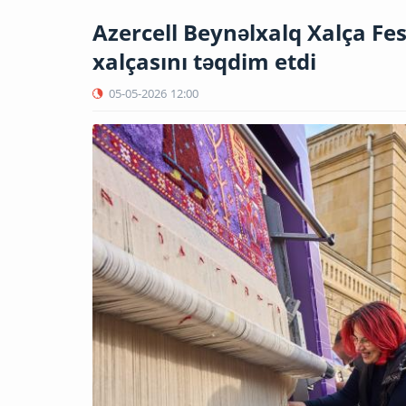
Azercell Beynəlxalq Xalça Fes
xalçasını təqdim etdi
05-05-2026
12:00