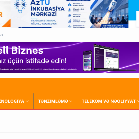
QƏ
XNOLOGİYA
TƏNZİMLƏMƏ
TELEKOM VƏ NƏQLİYYAT