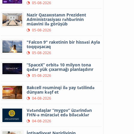
05-08-2026
Nazir Qazaxıstanın Prezident
Administrasiyası rəhbərinin
müavini ilə görüşüb
05-08-2026
"Falcon 9" raketinin bir hissəsi Ayla
toqquşacaq
05-08-2026
“SpaceX” orbitə 10 milyon tona
qədər yük çıxarmağı planlaşdırır
05-08-2026
Bakcell rouminqi ilə yay tətilində
dünyanı kəşf et
04-08-2026
Vətəndaşlar “mygov” üzərindən
FHN-ə müraciət edə biləcəklər
04-08-2026
İqtisadiyyat Nazirliyinin