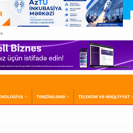
QƏ
XNOLOGİYA
TƏNZİMLƏMƏ
TELEKOM VƏ NƏQLİYYAT