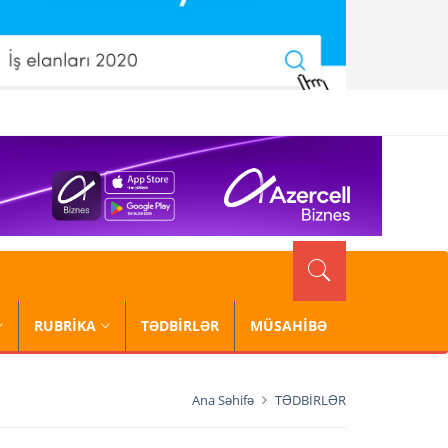
RUBRİKA
TƏDBİRLƏR
MÜSAHİBƏ
Ana Səhifə
TƏDBİRLƏR