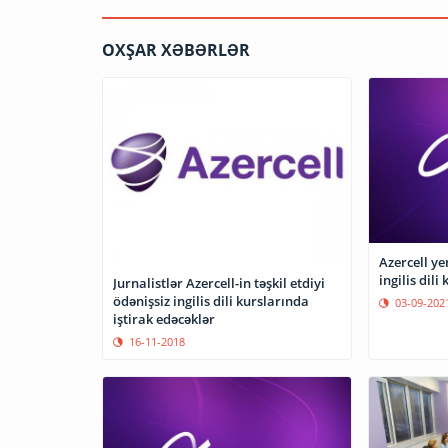
OXŞAR XƏBƏRLƏR
Azercell ye
ingilis dili
Jurnalistlər Azercell-in təşkil etdiyi
ödənişsiz ingilis dili kurslarında
03-09-202
iştirak edəcəklər
16-11-2018