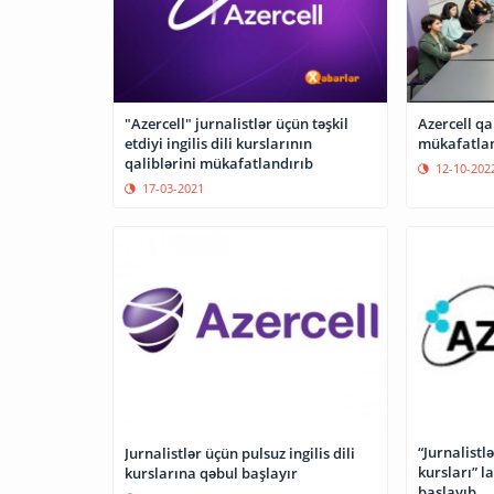
"Azercell" jurnalistlər üçün təşkil
Azercell qal
etdiyi ingilis dili kurslarının
mükafatlan
qaliblərini mükafatlandırıb
12-10-202
17-03-2021
“Jurnalistlə
Jurnalistlər üçün pulsuz ingilis dili
kursları” l
kurslarına qəbul başlayır
başlayıb