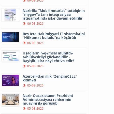
06-08-2026
Nazirlik: “Mobil notariat” tətbiqinin
“mygov”a tam inteqrasiyası
istiqamətində işlər davam etdirilir
06-08-2026
Beş İcra Hakimiyyəti İT sistemlərini
“Hökumət buludu”na köçürüb
06-08-2026
Uşaqların rəqəmsal mühitdə
təhlükəsizliyi gücləndirilir -
Dəyişikliklər nəyi ehtiva edir?
05-08-2026
Azercell-dən illik “ZengimCELL”
xidməti
05-08-2026
Nazir Qazaxıstanın Prezident
Administrasiyası rəhbərinin
müavini ilə görüşüb
05-08-2026