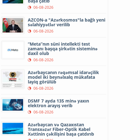
başa çatıb
06-08-2026
AZCON-a "Azərkosmos"la bağlı yeni
səlahiyyətlər verilib
06-08-2026
“Meta”nın süni intellekti test
zamanı başqa şirkətin sisteminə
daxil olub
06-08-2026
Azərbaycanın rəqəmsal idarəçilik
model iki beynəlxalq mükafata
layiq görülüb
06-08-2026
DSMF 7 ayda 135 minə yaxın
elektron arayış verib
06-08-2026
Azərbaycan və Qazaxıstan
Transxəzər Fiber-Optik Kabel
Xəttinin çəkilişini başa çatdırıb