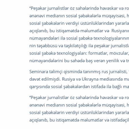
“Peşəkar jurnalistlər öz sahələrində həvəskar və 
ənənəvi medianın sosial şəbəkələrlə müqayisəsi, hər 
sosial şəbəkələrin verdiyi üstünlüklərindən yararl
açıqlanıb, bu istiqamətdə məlumatlar və Rusiyanın
nümayəndələri ilə sosial şəbəkə texnologiyalarının
nin təşəbbüsü və təşkilatçılığı ilə peşəkar jurnalis
sosial şəbəkə texnologiyaları: formatlar, mövzul
nümayəndələrini bu sahədə baş verən yenilik və tre
Seminara təlimçi qismində tanınmış rus jurnalisti, 
dəvət edilmişdi. Rusiya və Ukrayna mediasında mar
qarşısında sosial şəbəkələrdən istifadə ilə bağlı ma
“Peşəkar jurnalistlər öz sahələrində həvəskar və 
ənənəvi medianın sosial şəbəkələrlə müqayisəsi, hər 
sosial şəbəkələrin verdiyi üstünlüklərindən yararl
açıqlanıb, bu istiqamətdə məlumatlar və istifadəçi