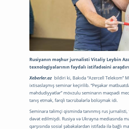
Rusiyanın məşhur jurnalisti Vitaliy Leybin A
texnologiyalarının faydalı istifadəsini araşdır
Xeberler.az
bildiri ki, Bakıda “Azercell Telekom” M
ixtisaslaşmış seminar keçirilib. “Peşəkar mətbuatd
məhdudiyyətlər” mövzulu seminarın məqsədi media
tanış etmək, fərqli təcrübələrlə bölüşmək idi.
Seminara təlimçi qismində tanınmış rus jurnalisti, 
dəvət edilmişdi. Rusiya və Ukrayna mediasında mar
qarşısında sosial şəbəkələrdən istifadə ilə bağlı ma