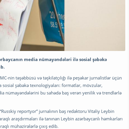
zərbaycanın media nümayəndələri ilə
sosial şəbəkə
ıb.
MC-nin təşəbbüsü və təşkilatçılığı ilə peşəkar jurnalistlər üçün
a sosial şəbəkə texnologiyaları: formatlar, mövzular,
 nümayəndələrini bu sahədə baş verən yenilik və trendlərlə
“Russkiy reportyor” jurnalının baş redaktoru Vitaliy Leybin
aqlı araşdırmaları ilə tanınan Leybin azərbaycanlı həmkarları
raqlı mühazirələrlə çıxış edib.