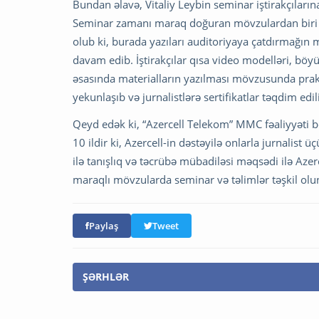
Bundan əlavə, Vitaliy Leybin seminar iştirakçıların
Seminar zamanı maraq doğuran mövzulardan biri d
olub ki, burada yazıları auditoriyaya çatdırmağın mü
davam edib. İştirakçılar qısa video modelləri, bö
əsasında materialların yazılması mövzusunda prakt
yekunlaşıb və jurnalistlərə sertifikatlar təqdim edil
Qeyd edək ki, “Azercell Telekom” MMC fəaliyyəti 
10 ildir ki, Azercell-in dəstəyilə onlarla jurnalist üç
ilə tanışlıq və təcrübə mübadiləsi məqsədi ilə Azer
maraqlı mövzularda seminar və təlimlər təşkil olu
Paylaş
Tweet
ŞƏRHLƏR