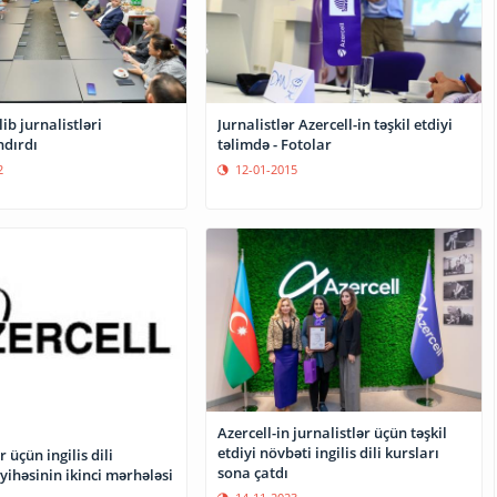
ib jurnalistləri
Jurnalistlər Azercell-in təşkil etdiyi
dırdı
təlimdə - Fotolar
2
12-01-2015
Azercell-in jurnalistlər üçün təşkil
etdiyi növbəti ingilis dili kursları
r üçün ingilis dili
sona çatdı
ayihəsinin ikinci mərhələsi