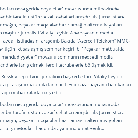
robotları necə geridə qoya bilər” mövzusunda mühazirədə
bir tərəfin üstün və zəif cəhətləri araşdırılıb. Jurnalistlərə
anmağın, peşəkar məqalələr hazırlamağın alternativ yolları
 məşhur jurnalisti Vitaliy Leybin Azərbaycanın media
 faydalı istifadəsini araşdırıb Bakıda “Azercell Telekom” MMC-
tlər üçün ixtisaslaşmış seminar keçirilib. “Peşəkar mətbuatda
ar, məhdudiyyətlər” mövzulu seminarın məqsədi media
ndlərlə tanış etmək, fərqli təcrübələrlə bölüşmək idi.
“Russkiy reportyor” jurnalının baş redaktoru Vitaliy Leybin
aqlı araşdırmaları ilə tanınan Leybin azərbaycanlı həmkarları
raqlı mühazirələrlə çıxış edib.
robotları necə geridə qoya bilər” mövzusunda mühazirədə
bir tərəfin üstün və zəif cəhətləri araşdırılıb. Jurnalistlərə
anmağın, peşəkar məqalələr hazırlamağın alternativ yolları
lərlə iş metodları haqqında əyani məlumat verilib.