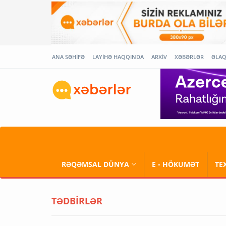
ANA SƏHİFƏ
LAYİHƏ HAQQINDA
ARXİV
XƏBƏRLƏR
ƏLA
RƏQƏMSAL DÜNYA
E - HÖKUMƏT
TE
TƏDBİRLƏR