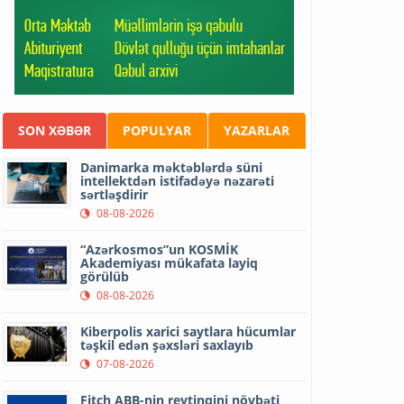
SON XƏBƏR
POPULYAR
YAZARLAR
Danimarka məktəblərdə süni
intellektdən istifadəyə nəzarəti
sərtləşdirir
08-08-2026
“Azərkosmos”un KOSMİK
Akademiyası mükafata layiq
görülüb
08-08-2026
Kiberpolis xarici saytlara hücumlar
təşkil edən şəxsləri saxlayıb
07-08-2026
Fitch ABB-nin reytinqini növbəti