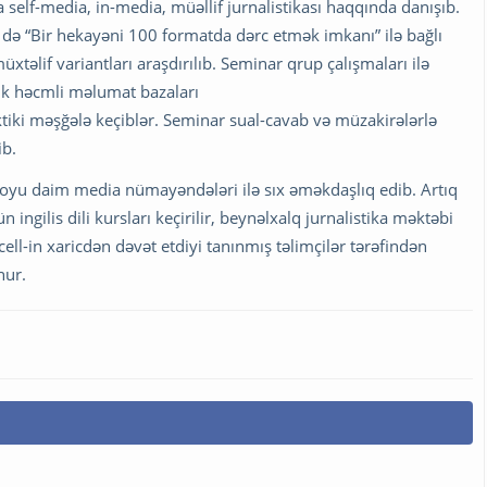
a self-media, in-media, müəllif jurnalistikası haqqında danışıb.
ə “Bir hekayəni 100 formatda dərc etmək imkanı” ilə bağlı
xtəlif variantları araşdırılıb. Seminar qrup çalışmaları ilə
yük həcmli məlumat bazaları
iki məşğələ keçiblər. Seminar sual-cavab və müzakirələrlə
ib.
boyu daim media nümayəndələri ilə sıx əməkdaşlıq edib. Artıq
ün ingilis dili kursları keçirilir, beynəlxalq jurnalistika məktəbi
cell-in xaricdən dəvət etdiyi tanınmış təlimçilər tərəfindən
nur.