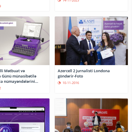
14-11-2023
9
lli Mətbuat və
Azercell 2 jurnalisti Londona
ka Günü münasibətilə
göndərir-Foto
ia nümayəndələrini
10-11-2016
2