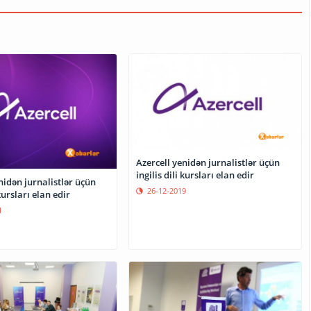
Azercell yenidən jurnalistlər üçün
ingilis dili kursları elan edir
nidən jurnalistlər üçün
26-12-2019
 kursları elan edir
1