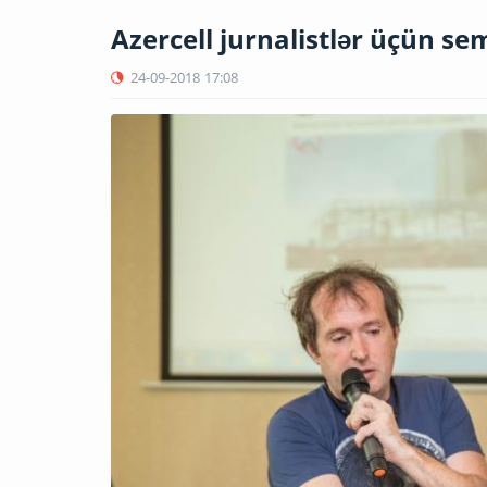
Azercell jurnalistlər üçün sem
24-09-2018
17:08