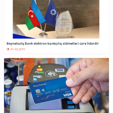
Beynəlxalq Bank elektron bankçılıq xidmətləri üzrə liderdir
01-03-2019