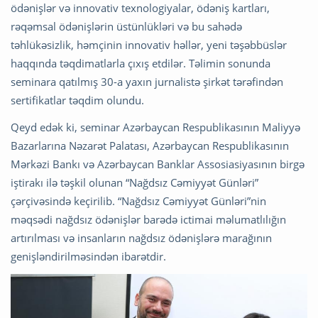
ödənişlər və innovativ texnologiyalar, ödəniş kartları,
rəqəmsal ödənişlərin üstünlükləri və bu sahədə
təhlükəsizlik, həmçinin innovativ həllər, yeni təşəbbüslər
haqqında təqdimatlarla çıxış etdilər. Təlimin sonunda
seminara qatılmış 30-a yaxın jurnalistə şirkət tərəfindən
sertifikatlar təqdim olundu.
Qeyd edək ki, seminar Azərbaycan Respublikasının Maliyyə
Bazarlarına Nəzarət Palatası, Azərbaycan Respublikasının
Mərkəzi Bankı və Azərbaycan Banklar Assosiasiyasının birgə
iştirakı ilə təşkil olunan “Nağdsız Cəmiyyət Günləri”
çərçivəsində keçirilib. “Nağdsız Cəmiyyət Günləri”nin
məqsədi nağdsız ödənişlər barədə ictimai məlumatlılığın
artırılması və insanların nağdsız ödənişlərə marağının
genişləndirilməsindən ibarətdir.