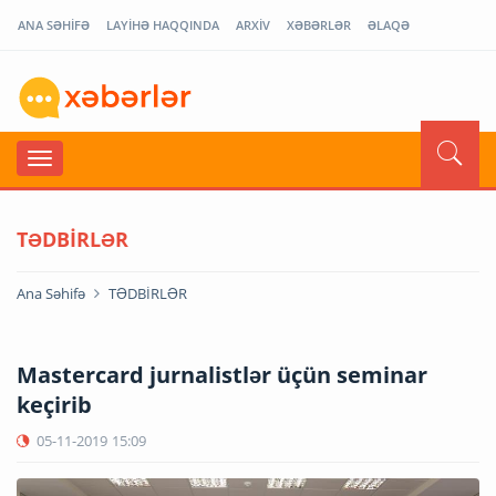
ANA SƏHİFƏ
LAYİHƏ HAQQINDA
ARXİV
XƏBƏRLƏR
ƏLAQƏ
TƏDBİRLƏR
Ana Səhifə
TƏDBİRLƏR
Mastercard jurnalistlər üçün seminar
keçirib
05-11-2019
15:09