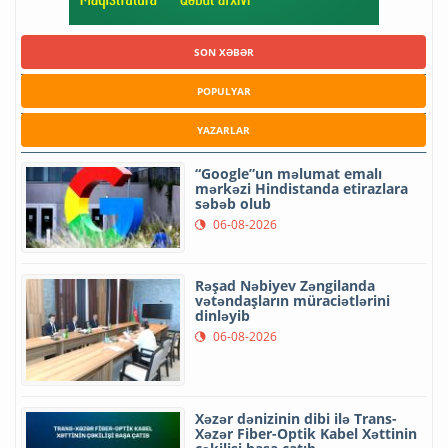
SON XƏBƏR
POPULYAR
YAZARLAR
“Google”un məlumat emalı
mərkəzi Hindistanda etirazlara
səbəb olub
06-08-2026
Rəşad Nəbiyev Zəngilanda
vətəndaşların müraciətlərini
dinləyib
06-08-2026
Xəzər dənizinin dibi ilə Trans-
Xəzər Fiber-Optik Kabel Xəttinin