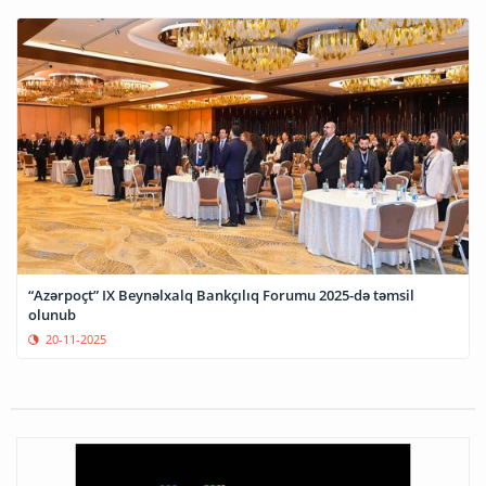
“Azərpoçt” IX Beynəlxalq Bankçılıq Forumu 2025-də təmsil
olunub
20-11-2025