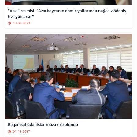
"Visa" rəsmisi: "Azərbaycanın dəmir yollarında nağdsız ödəniş
hər gün artır"
13-06-2023
Rəqəmsal ödənişlər müzakirə olunub
01-11-2017