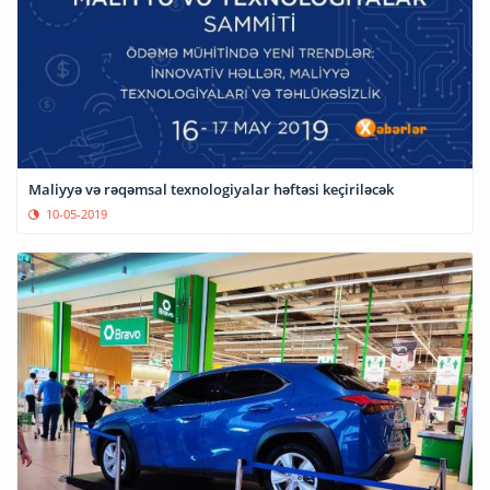
Maliyyə və rəqəmsal texnologiyalar həftəsi keçiriləcək
10-05-2019