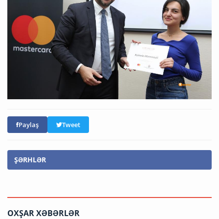
Paylaş
Tweet
ŞƏRHLƏR
OXŞAR XƏBƏRLƏR