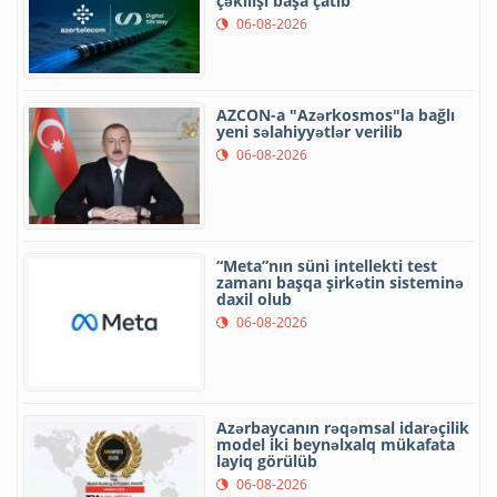
çəkilişi başa çatıb
06-08-2026
AZCON-a "Azərkosmos"la bağlı
yeni səlahiyyətlər verilib
06-08-2026
“Meta”nın süni intellekti test
zamanı başqa şirkətin sisteminə
daxil olub
06-08-2026
Azərbaycanın rəqəmsal idarəçilik
model iki beynəlxalq mükafata
layiq görülüb
06-08-2026