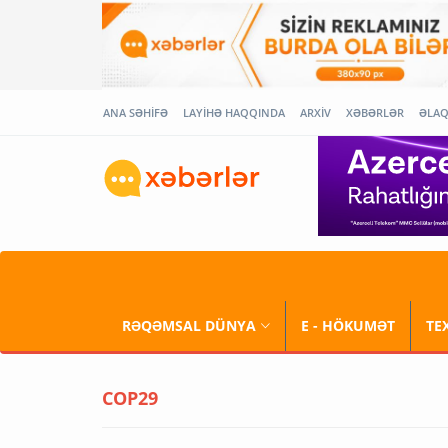
ANA SƏHİFƏ
LAYİHƏ HAQQINDA
ARXİV
XƏBƏRLƏR
ƏLA
RƏQƏMSAL DÜNYA
E - HÖKUMƏT
TE
COP29