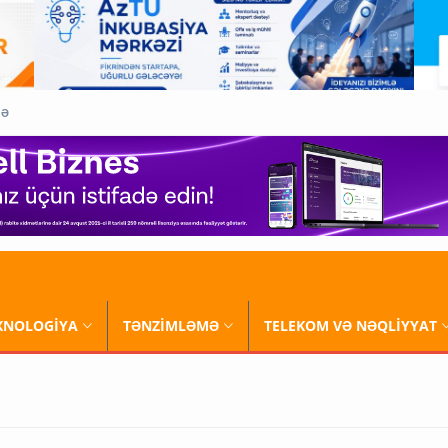
QƏ
XNOLOGİYA
TƏNZİMLƏMƏ
TELEKOM VƏ NƏQLİYYAT