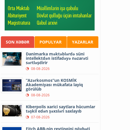
SON XƏBƏR
POPULYAR
YAZARLAR
Danimarka məktəblərdə süni
intellektdən istifadəyə nəzarəti
sərtləşdirir
08-08-2026
“Azərkosmos”un KOSMİK
Akademiyası mükafata layiq
görülüb
08-08-2026
Kiberpolis xarici saytlara hücumlar
təşkil edən şəxsləri saxlayıb
07-08-2026
Fitch ABB-nin reytinqini növbəti