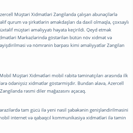
zercell Müştəri Xidmətləri Zəngilanda çalışan abunəçilərlə
təlif qurum və şirkətlərin əməkdaşları da daxil olmaqla, çoxsaylı
üxtəlif müştəri əməliyyatı həyata keçirildi. Qeyd etmək
Xidmətləri Mərkəzlərində göstərilən bütün növ xidmət və
dəyişdirilməsi və nömrənin bərpası kimi əməliyyatlar Zəngilan
 Mobil Müştəri Xidmətləri mobil rabitə təminatçıları arasında ilk
lərə ödənişsiz xidmətlər göstərmişdir. Bundan əlavə, Azercell
in, Zəngilanda rəsmi diler mağazasını açacaq.
ərazilərdə tam gücü ilə yeni nəsil şəbəkənin genişləndirilməsini
mobil internet və qabaqcıl kommunikasiya xidmətləri ilə təmin