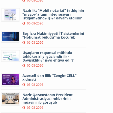
06-08-2026
Nazirlik: “Mobil notariat” tətbiqinin
“mygov”a tam inteqrasiyası
istiqamətində işlər davam etdirilir
06-08-2026
Beş İcra Hakimiyyəti İT sistemlərini
“Hökumət buludu”na köçürüb
06-08-2026
Uşaqların rəqəmsal mühitdə
təhlükəsizliyi gücləndirilir -
Dəyişikliklər nəyi ehtiva edir?
05-08-2026
Azercell-dən illik “ZengimCELL”
xidməti
05-08-2026
Nazir Qazaxıstanın Prezident
Administrasiyası rəhbərinin
müavini ilə görüşüb
05-08-2026