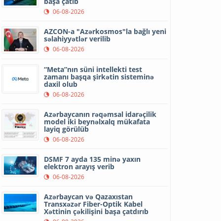
başa çatıb
06-08-2026
AZCON-a "Azərkosmos"la bağlı yeni
səlahiyyətlər verilib
06-08-2026
“Meta”nın süni intellekti test
zamanı başqa şirkətin sisteminə
daxil olub
06-08-2026
Azərbaycanın rəqəmsal idarəçilik
model iki beynəlxalq mükafata
layiq görülüb
06-08-2026
DSMF 7 ayda 135 minə yaxın
elektron arayış verib
06-08-2026
Azərbaycan və Qazaxıstan
Transxəzər Fiber-Optik Kabel
Xəttinin çəkilişini başa çatdırıb