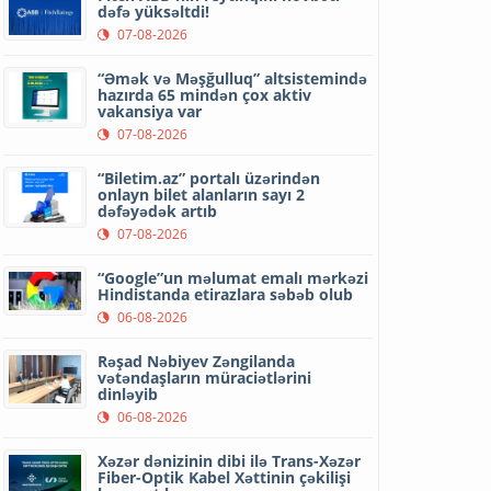
dəfə yüksəltdi!
07-08-2026
“Əmək və Məşğulluq” altsistemində
hazırda 65 mindən çox aktiv
vakansiya var
07-08-2026
“Biletim.az” portalı üzərindən
onlayn bilet alanların sayı 2
dəfəyədək artıb
07-08-2026
“Google”un məlumat emalı mərkəzi
Hindistanda etirazlara səbəb olub
06-08-2026
Rəşad Nəbiyev Zəngilanda
vətəndaşların müraciətlərini
dinləyib
06-08-2026
Xəzər dənizinin dibi ilə Trans-Xəzər
Fiber-Optik Kabel Xəttinin çəkilişi