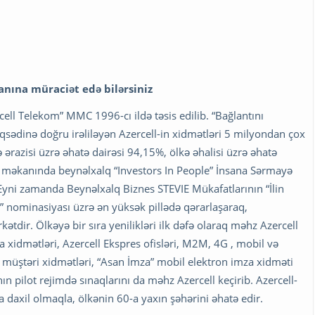
nına müraciət edə bilərsiniz
cell Telekom” MMC 1996-cı ildə təsis edilib. “Bağlantını
əqsədinə doğru irəliləyən Azercell-in xidmətləri 5 milyondan çox
 ərazisi üzrə əhatə dairəsi 94,15%, ölkə əhalisi üzrə əhatə
B məkanında beynəlxalq “Investors In People” İnsana Sərmayə
. Eyni zamanda Beynəlxalq Biznes STEVIE Mükafatlarının “İlin
i” nominasiyası üzrə ən yüksək pillədə qərarlaşaraq,
ətdir. Ölkəyə bir sıra yenilikləri ilk dəfə olaraq məhz Azercell
 xidmətləri, Azercell Ekspres ofisləri, M2M, 4G , mobil və
 müştəri xidmətləri, “Asan İmza” mobil elektron imza xidməti
ın pilot rejimdə sınaqlarını da məhz Azercell keçirib. Azercell-
 daxil olmaqla, ölkənin 60-a yaxın şəhərini əhatə edir.