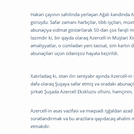
Həkəri çayının sahilində yerləşən Ağalı kəndində A
görüşdü. Səfər zamanı hərbçilər, tibb işçiləri, müx
abunəçiyə xidmət göstərilərək 50-dən çox fərqli m
lazımdır ki, bir qayda olaraq Azercell-in Müştəri 
əməliyyatlar, o cümlədən yeni təsisat, sim kartın 
abunəçiləri üçün ödənişsiz həyata keçirildi.
Xatırladaq ki, ötən ilin sentyabr ayında Azercell-in
dəfə olaraq Şuşaya səfər etmiş və oradakı abunəçi
şirkəti Şuşada Azercell Eksklüziv ofisini, həmçin
Azercell-in əsas vəzifəsi və məqsədi işğaldan azad 
sürətləndirmək və bu ərazilərə qayıdacaq əhalini 
etməkdir.