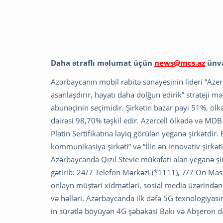
Daha ətraflı məlumat üçün
news@mcs.az
ünva
Azərbaycanın mobil rabitə sənayesinin lideri “Azer
asanlaşdırır, həyatı daha dolğun edirik” strateji m
abunəçinin seçimidir. Şirkətin bazar payı 51%, ölkə
dairəsi 98,70% təşkil edir. Azercell ölkədə və MD
Platin Sertifikatına layiq görülən yeganə şirkətdir
kommunikasiya şirkəti” və “İlin ən innovativ şirkət
Azərbaycanda Qızıl Stevie mükafatı alan yeganə şirk
gətirib: 24/7 Telefon Mərkəzi (*1111), 7/7 Ön Masa
onlayn müştəri xidmətləri, sosial media üzərindən
və həlləri. Azərbaycanda ilk dəfə 5G texnologiyasın
in sürətlə böyüyən 4G şəbəkəsi Bakı və Abşeron da