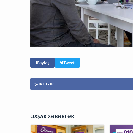
Paylaş
Tweet
ŞƏRHLƏR
OXŞAR XƏBƏRLƏR