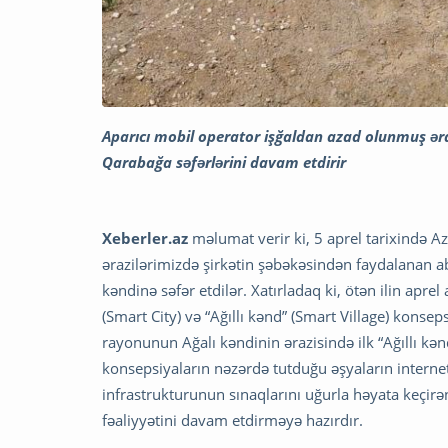
Aparıcı mobil operator işğaldan azad olunmuş ər
Qarabağa səfərlərini davam etdirir
Xeberler.az
məlumat verir ki, 5 aprel tarixində 
ərazilərimizdə şirkətin şəbəkəsindən faydalanan a
kəndinə səfər etdilər. Xatırladaq ki, ötən ilin aprel
(Smart City) və “Ağıllı kənd” (Smart Village) kons
rayonunun Ağalı kəndinin ərazisində ilk “Ağıllı kə
konsepsiyaların nəzərdə tutduğu əşyaların interneti
infrastrukturunun sınaqlarını uğurla həyata keçir
fəaliyyətini davam etdirməyə hazırdır.