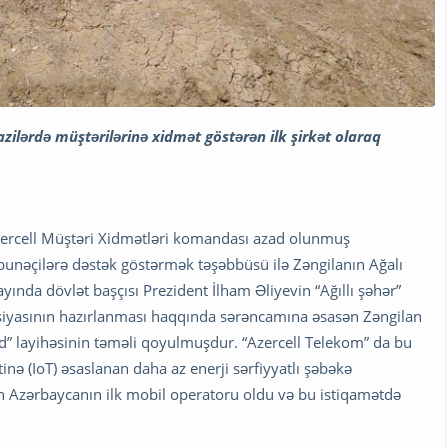
azilərdə
müştərilərinə xidmət göstərən ilk şirkət olaraq
Azercell Müştəri Xidmətləri komandası azad olunmuş
bunəçilərə dəstək göstərmək təşəbbüsü ilə Zəngilanın Ağalı
 ayında dövlət başçısı Prezident İlham Əliyevin “Ağıllı şəhər”
epsiyasının hazırlanması haqqında sərəncamına əsasən Zəngilan
nd” layihəsinin təməli qoyulmuşdur. “Azercell Telekom” da bu
nə (IoT) əsaslanan daha az enerji sərfiyyatlı şəbəkə
ən Azərbaycanın ilk mobil operatoru oldu və bu istiqamətdə