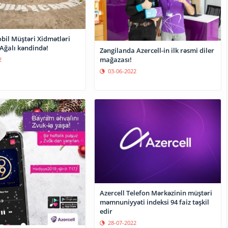
bil Müştəri Xidmətləri
Ağalı kəndində!
Zəngilanda Azercell-in ilk rəsmi diler
mağazası!
2
03-06-2022
Azercell Telefon Mərkəzinin müştəri
məmnuniyyəti indeksi 94 faiz təşkil
edir
28-07-2022