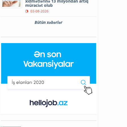
xidmətlərinə 13 milyondan artıq
müraciət olub
03-08-2026
Bütün xəbərlər