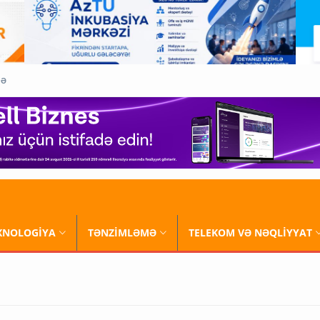
QƏ
XNOLOGİYA
TƏNZİMLƏMƏ
TELEKOM VƏ NƏQLİYYAT