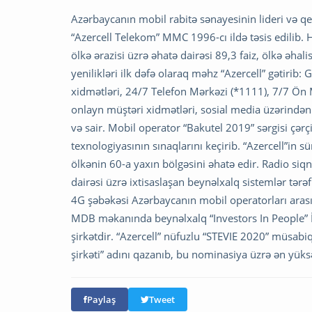
Azərbaycanın mobil rabitə sənayesinin lideri və q
“Azercell Telekom” MMC 1996-cı ildə təsis edilib. H
ölkə ərazisi üzrə əhatə dairəsi 89,3 faiz, ölkə əhalis
yenilikləri ilk dəfə olaraq məhz “Azercell” gətiri
xidmətləri, 24/7 Telefon Mərkəzi (*1111), 7/7 Ön M
onlayn müştəri xidmətləri, sosial media üzərindən
və sair. Mobil operator “Bakutel 2019” sərgisi çər
texnologiyasının sınaqlarını keçirib. “Azercell”in
ölkənin 60-a yaxın bölgəsini əhatə edir. Radio siqn
dairəsi üzrə ixtisaslaşan beynəlxalq sistemlər tərə
4G şəbəkəsi Azərbaycanın mobil operatorları arasın
MDB məkanında beynəlxalq “Investors In People” İ
şirkətdir. “Azercell” nüfuzlu “STEVIE 2020” müsabi
şirkəti” adını qazanıb, bu nominasiya üzrə ən yüksə
Paylaş
Tweet