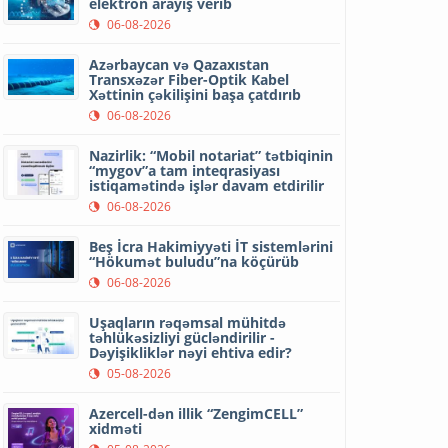
elektron arayış verib
06-08-2026
Azərbaycan və Qazaxıstan
Transxəzər Fiber-Optik Kabel
Xəttinin çəkilişini başa çatdırıb
06-08-2026
Nazirlik: “Mobil notariat” tətbiqinin
“mygov”a tam inteqrasiyası
istiqamətində işlər davam etdirilir
06-08-2026
Beş İcra Hakimiyyəti İT sistemlərini
“Hökumət buludu”na köçürüb
06-08-2026
Uşaqların rəqəmsal mühitdə
təhlükəsizliyi gücləndirilir -
Dəyişikliklər nəyi ehtiva edir?
05-08-2026
Azercell-dən illik “ZengimCELL”
xidməti