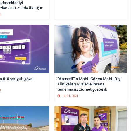
n dəstəklədiyi
dən 2021-ci ildə ilk uğur
1
n 010 seriyalı gözəl
“Azercell”in Mobil Göz və Mobil Diş
Klinikaları yüzlərlə insana
təmənnasız xidmət göstərib
2
16-01-2021