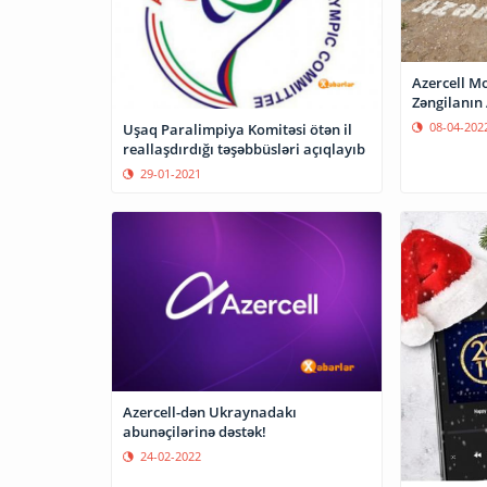
Azercell Mo
Zəngilanın 
08-04-202
Uşaq Paralimpiya Komitəsi ötən il
reallaşdırdığı təşəbbüsləri açıqlayıb
29-01-2021
Azercell-dən Ukraynadakı
abunəçilərinə dəstək!
24-02-2022