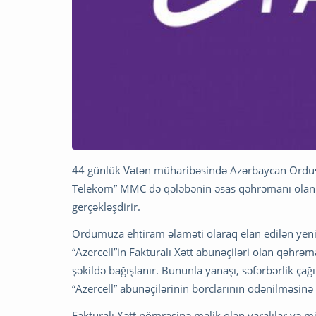
44 günlük Vətən müharibəsində Azərbaycan Ordusu 
Telekom” MMC də qələbənin əsas qəhrəmanı olan A
gerçəkləşdirir.
Ordumuza ehtiram əlaməti olaraq elan edilən yen
“Azercell”in Fakturalı Xətt abunəçiləri olan qəhrəm
şəkildə bağışlanır. Bununla yanaşı, səfərbərlik çağ
“Azercell” abunəçilərinin borclarının ödənilməsinə 
Fakturalı Xətt nömrəsinə malik olan yaralılar və mü