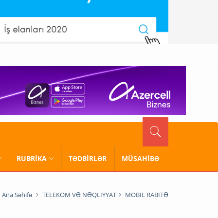
RUBRİKA
TƏDBİRLƏR
MÜSAHİBƏ
Ana Səhifə
TELEKOM VƏ NƏQLİYYAT
MOBİL RABİTƏ