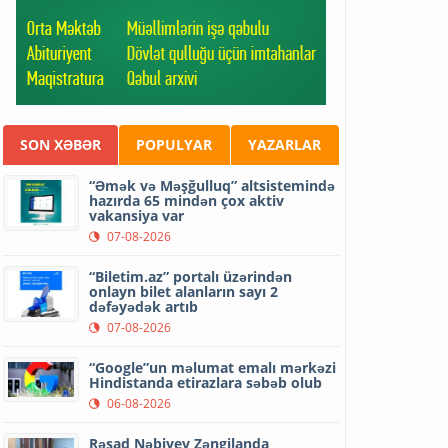
SON XƏBƏR
POPULYAR
YAZARLAR
“Əmək və Məşğulluq” altsistemində
hazırda 65 mindən çox aktiv
vakansiya var
07-08-2026
“Biletim.az” portalı üzərindən
onlayn bilet alanların sayı 2
dəfəyədək artıb
07-08-2026
“Google”un məlumat emalı mərkəzi
Hindistanda etirazlara səbəb olub
06-08-2026
Rəşad Nəbiyev Zəngilanda