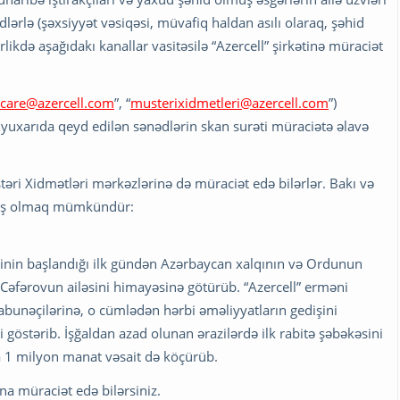
lərlə (şəxsiyyət vəsiqəsi, müvafiq haldan asılı olaraq, şəhid
ikdə aşağıdakı kanallar vasitəsilə “Azercell” şirkətinə müraciət
care@azercell.com
”, “
musterixidmetleri@azercell.com
”)
uxarıda qeyd edilən sənədlərin skan surəti müraciətə əlavə
üştəri Xidmətləri mərkəzlərinə də müraciət edə bilərlər. Bakı və
tanış olmaq mümkündür:
inin başlandığı ilk gündən Azərbaycan xalqının və Ordunun
Cəfərovun ailəsini himayəsinə götürüb. “Azercell” erməni
abunəçilərinə, o cümlədən hərbi əməliyyatların gedişini
göstərib. İşğaldan azad olunan ərazilərdə ilk rabitə şəbəkəsini
a 1 milyon manat vəsait də köçürüb.
na müraciət edə bilərsiniz.