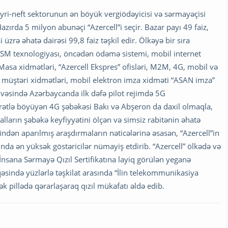
eyri-neft sektorunun ən böyük vergiödəyicisi və sərmayəçisi
azırda 5 milyon abunəçi “Azercell”i seçir. Bazar payı 49 faiz,
i üzrə əhatə dairəsi 99,8 faiz təşkil edir. Ölkəyə bir sıra
b: GSM texnologiyası, öncədən ödəmə sistemi, mobil internet
asa xidmətləri, “Azercell Ekspres” ofisləri, M2M, 4G, mobil və
 müştəri xidmətləri, mobil elektron imza xidməti “ASAN imza”
çivəsində Azərbaycanda ilk dəfə pilot rejimdə 5G
 sürətlə böyüyən 4G şəbəkəsi Bakı və Abşeron da daxil olmaqla,
alların şəbəkə keyfiyyətini ölçən və simsiz rabitənin əhatə
findən aparılmış araşdırmaların nəticələrinə əsasən, “Azercell”in
da ən yüksək göstəricilər nümayiş etdirib. “Azercell” ölkədə və
nsana Sərmayə Qızıl Sertifikatına layiq görülən yeganə
qəsində yüzlərlə təşkilat arasında “İlin telekommunikasiya
k pillədə qərarlaşaraq qızıl mükafatı əldə edib.