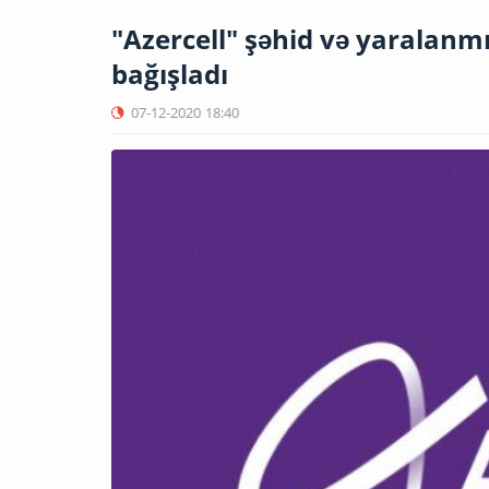
"Azercell" şəhid və yaralanm
bağışladı
07-12-2020
18:40