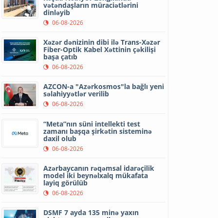
vətəndaşların müraciətlərini
dinləyib
06-08-2026
Xəzər dənizinin dibi ilə Trans-Xəzər
Fiber-Optik Kabel Xəttinin çəkilişi
başa çatıb
06-08-2026
AZCON-a "Azərkosmos"la bağlı yeni
səlahiyyətlər verilib
06-08-2026
“Meta”nın süni intellekti test
zamanı başqa şirkətin sisteminə
daxil olub
06-08-2026
Azərbaycanın rəqəmsal idarəçilik
model iki beynəlxalq mükafata
layiq görülüb
06-08-2026
DSMF 7 ayda 135 minə yaxın