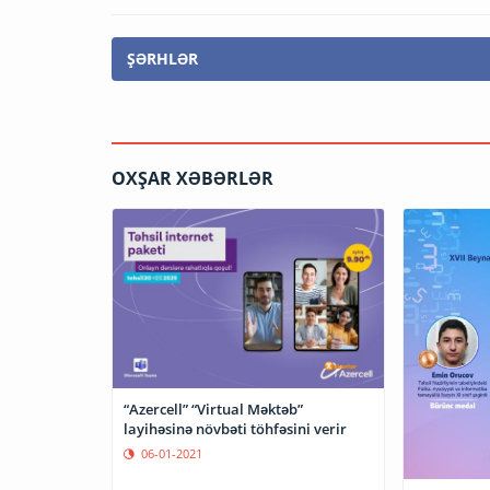
ŞƏRHLƏR
OXŞAR XƏBƏRLƏR
“Azercell” “Virtual Məktəb”
layihəsinə növbəti töhfəsini verir
06-01-2021