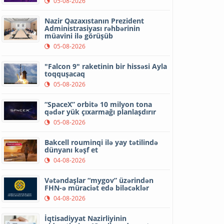
05-08-2026
Nazir Qazaxıstanın Prezident
Administrasiyası rəhbərinin
müavini ilə görüşüb
05-08-2026
"Falcon 9" raketinin bir hissəsi Ayla
toqquşacaq
05-08-2026
“SpaceX” orbitə 10 milyon tona
qədər yük çıxarmağı planlaşdırır
05-08-2026
Bakcell rouminqi ilə yay tətilində
dünyanı kəşf et
04-08-2026
Vətəndaşlar “mygov” üzərindən
FHN-ə müraciət edə biləcəklər
04-08-2026
İqtisadiyyat Nazirliyinin