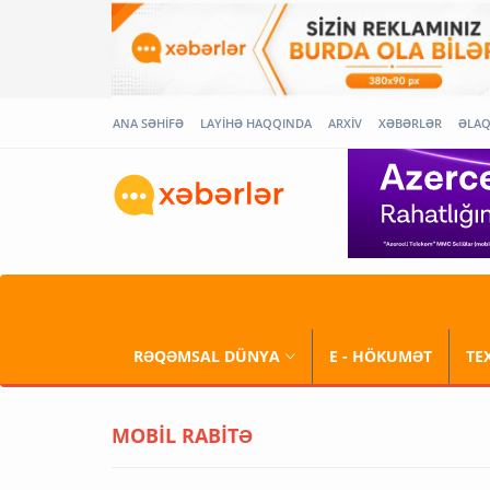
ANA SƏHİFƏ
LAYİHƏ HAQQINDA
ARXİV
XƏBƏRLƏR
ƏLA
RƏQƏMSAL DÜNYA
E - HÖKUMƏT
TE
MOBİL RABİTƏ