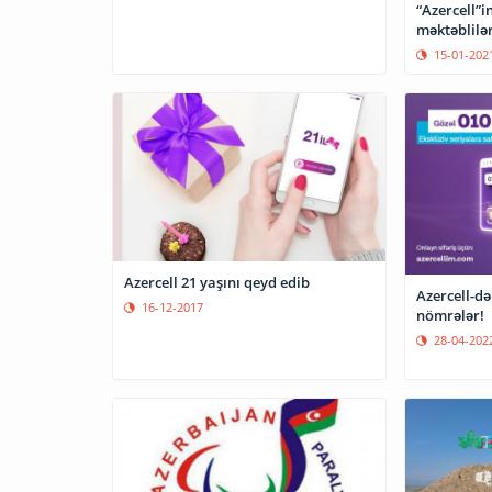
“Azercell”i
məktəblilər
15-01-202
Azercell 21 yaşını qeyd edib
Azercell-də
16-12-2017
nömrələr!
28-04-202