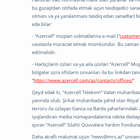
bu güzəştdən istifadə etmək üçün təsdiqedici sənəd
olmanı və ya yaralanmanı təsdiq edən sənədlər) birl
edə bilər:
- “Azercell” müştəri xidmətlərinə e-mail (“
customer
vasitəsilə müraciət etmək mümkündür. Bu zaman y
edilməlidir.
- Hərbçilərin özləri və ya ailə üzvləri “Azercell” M
bölgələr üzrə ofislərin ünvanları ilə bu linkdən 
“
https://www.azercell.com/az/contacts/offices/
”
Qeyd edək ki, “Azercell Telekom” Vətən müharibəs
yanında olub. Şirkət müharibədə şəhid olan Röyal 
terroru ilə üzləşən Gəncə və Bərdə şəhərlərindəki 
işıqlandıran media nümayəndələrinə rabitə dəstəyi 
quran “Azercell” Silahlı Qüvvələrə Yardım Fondun
Daha ətraflı məlumat üçün “
news@mcs.az
” ünvanı