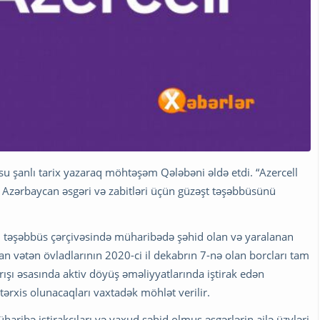
şanlı tarix yazaraq möhtəşəm Qələbəni əldə etdi. “Azercell
zərbaycan əsgəri və zabitləri üçün güzəşt təşəbbüsünü
i təşəbbüs çərçivəsində müharibədə şəhid olan və yaralanan
an vətən övladlarının 2020-ci il dekabrın 7-nə olan borcları tam
ırışı əsasında aktiv döyüş əməliyyatlarında iştirak edən
tərxis olunacaqları vaxtadək möhlət verilir.
haribə iştirakçıları və yaxud şəhid olmuş əsgərlərin ailə üzvləri