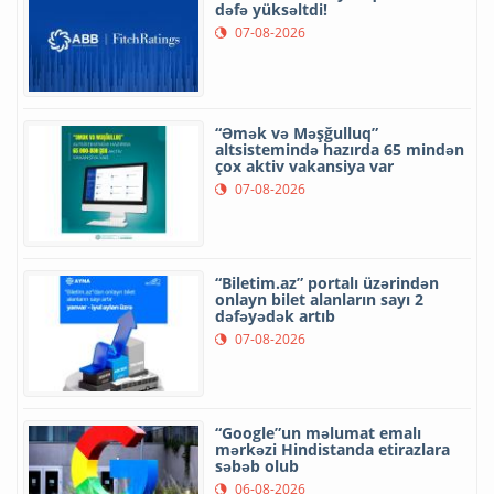
dəfə yüksəltdi!
07-08-2026
“Əmək və Məşğulluq”
altsistemində hazırda 65 mindən
çox aktiv vakansiya var
07-08-2026
“Biletim.az” portalı üzərindən
onlayn bilet alanların sayı 2
dəfəyədək artıb
07-08-2026
“Google”un məlumat emalı
mərkəzi Hindistanda etirazlara
səbəb olub
06-08-2026