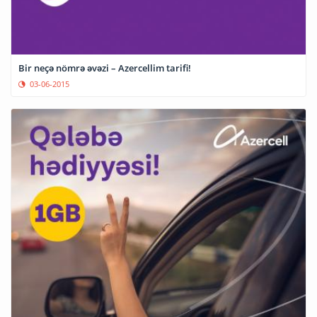
Bir neçə nömrə əvəzi – Azercellim tarifi!
03-06-2015