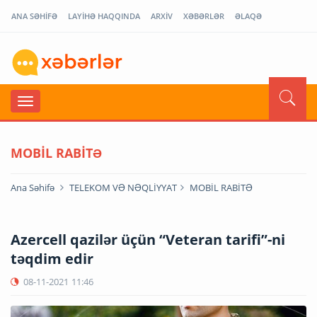
ANA SƏHİFƏ
LAYİHƏ HAQQINDA
ARXİV
XƏBƏRLƏR
ƏLAQƏ
MOBİL RABİTƏ
Ana Səhifə
TELEKOM VƏ NƏQLİYYAT
MOBİL RABİTƏ
Azercell qazilər üçün “Veteran tarifi”-ni
təqdim edir
08-11-2021
11:46