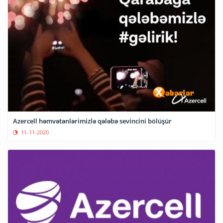
Azercell həmvətənlərimizlə qələbə sevincini bölüşür
11-11-2020