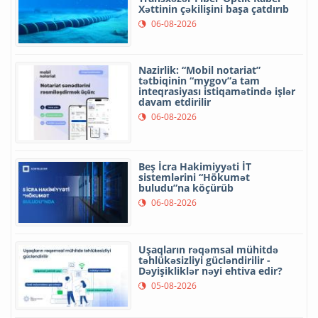
Xəttinin çəkilişini başa çatdırıb
06-08-2026
Nazirlik: “Mobil notariat”
tətbiqinin “mygov”a tam
inteqrasiyası istiqamətində işlər
davam etdirilir
06-08-2026
Beş İcra Hakimiyyəti İT
sistemlərini “Hökumət
buludu”na köçürüb
06-08-2026
Uşaqların rəqəmsal mühitdə
təhlükəsizliyi gücləndirilir -
Dəyişikliklər nəyi ehtiva edir?
05-08-2026