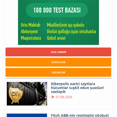
SON XƏBƏR
POPULYAR
YAZARLAR
Kiberpolis xarici saytlara
hücumlar təşkil edən şəxsləri
saxlayıb
07-08-2026
Fitch ABB-nin reytinqini növbəti