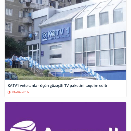
KATV1 veteranlar üçün güzəştli TV paketini təqdim edib
06-04-2016