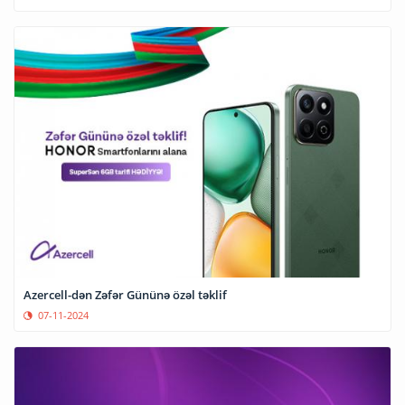
Azercell-dən Zəfər Gününə özəl təklif
07-11-2024