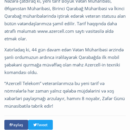
Nəzərə çatdıraq ki, yeni tarif Böyük Vətən Müharibəsi,
Əfqanıstan Müharibəsi, Birinci Qarabağ Müharibəsi və İkinci
Qarabağ müharibələrində iştirak edərək veteran statusu alan
bütün vətəndaşlarımıza şamil edilir. Tarif haqqında daha
ətraflı məlumatı www.azercell.com saytı vasitəsilə əldə
etmək olar.
Xatırladaq ki, 44 gün davam edən Vətən Müharibəsi ərzində
şanlı ordumuzun ardınca irəliləyərək Qarabağda ilk mobil
şəbəkəni qurmağa müvəffəq olan məhz Azercell-in texniki
komandası oldu.
“Azercell Telekom” veteranlarımıza bu yeni tarif və
nömrələrlə hər zaman yalnız qələbə müjdələrini və xoş
xəbərləri paylaşmağı arzulayır, hamını 8 noyabr, Zəfər Günü
münasibətilə təbrik edir!
Paylaş
Tweet