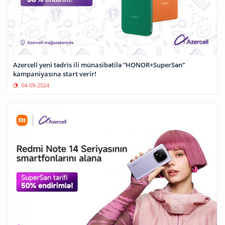
Azercell yeni tədris ili münasibətilə “HONOR+SuperSən”
kampaniyasına start verir!
04-09-2024