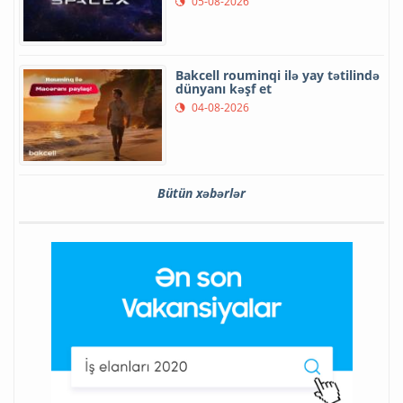
05-08-2026
Bakcell rouminqi ilə yay tətilində
dünyanı kəşf et
04-08-2026
Bütün xəbərlər