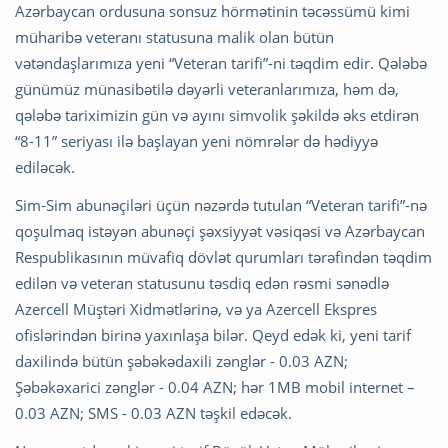
Azərbaycan ordusuna sonsuz hörmətinin təcəssümü kimi
müharibə veteranı statusuna malik olan bütün
vətəndaşlarımıza yeni “Veteran tarifi”-ni təqdim edir. Qələbə
günümüz münasibətilə dəyərli veteranlarımıza, həm də,
qələbə tariximizin gün və ayını simvolik şəkildə əks etdirən
“8-11” seriyası ilə başlayan yeni nömrələr də hədiyyə
ediləcək.
Sim-Sim abunəçiləri üçün nəzərdə tutulan “Veteran tarifi”-nə
qoşulmaq istəyən abunəçi şəxsiyyət vəsiqəsi və Azərbaycan
Respublikasının müvafiq dövlət qurumları tərəfindən təqdim
edilən və veteran statusunu təsdiq edən rəsmi sənədlə
Azercell Müştəri Xidmətlərinə, və ya Azercell Ekspres
ofislərindən birinə yaxınlaşa bilər. Qeyd edək ki, yeni tarif
daxilində bütün şəbəkədaxili zənglər - 0.03 AZN;
Şəbəkəxarici zənglər - 0.04 AZN; hər 1MB mobil internet –
0.03 AZN; SMS - 0.03 AZN təşkil edəcək.