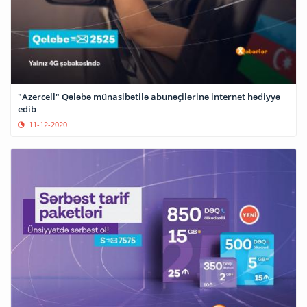
"Azercell" Qələbə münasibətilə abunəçilərinə internet hədiyyə
edib
11-12-2020