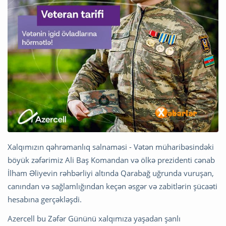
Xalqımızın qəhrəmanlıq salnaməsi - Vətən müharibəsindəki
böyük zəfərimiz Ali Baş Komandan və ölkə prezidenti cənab
İlham Əliyevin rəhbərliyi altında Qarabağ uğrunda vuruşan,
canından və sağlamlığından keçən əsgər və zabitlərin şücaəti
hesabına gerçəkləşdi.
Azercell bu Zəfər Gününü xalqımıza yaşadan şanlı