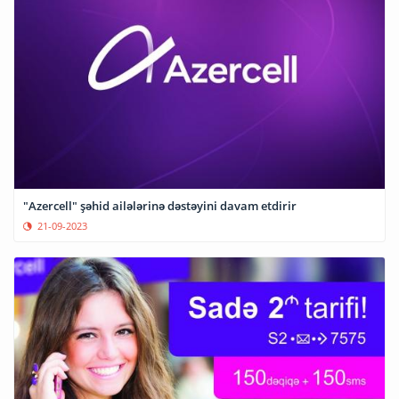
"Azercell" şəhid ailələrinə dəstəyini davam etdirir
21-09-2023