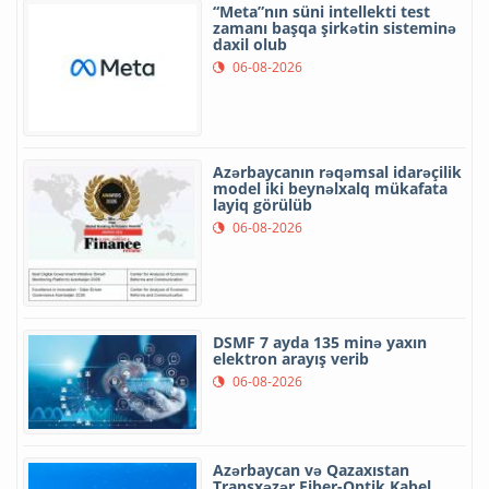
“Meta”nın süni intellekti test
zamanı başqa şirkətin sisteminə
daxil olub
06-08-2026
Azərbaycanın rəqəmsal idarəçilik
model iki beynəlxalq mükafata
layiq görülüb
06-08-2026
DSMF 7 ayda 135 minə yaxın
elektron arayış verib
06-08-2026
Azərbaycan və Qazaxıstan
Transxəzər Fiber-Optik Kabel