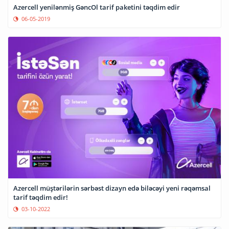
Azercell yenilənmiş GəncOl tarif paketini təqdim edir
06-05-2019
Azercell müştərilərin sərbəst dizayn edə biləcəyi yeni rəqəmsal
tarif təqdim edir!
03-10-2022