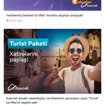
Yenilənmiş Sərbəst tarifləri ilə daha əlçatan ünsiyyət!
05-02-2021
Azercell əcnəbi vətəndaşlar və ölkəmizin qonaqları üçün “Turist”
tariflərini təqdim edir