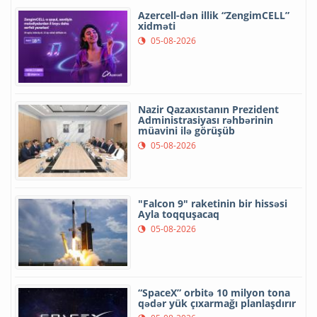
Azercell-dən illik “ZengimCELL”
xidməti
05-08-2026
Nazir Qazaxıstanın Prezident
Administrasiyası rəhbərinin
müavini ilə görüşüb
05-08-2026
"Falcon 9" raketinin bir hissəsi
Ayla toqquşacaq
05-08-2026
“SpaceX” orbitə 10 milyon tona
qədər yük çıxarmağı planlaşdırır