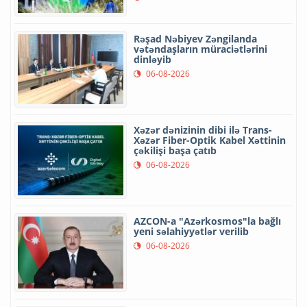
Rəşad Nəbiyev Zəngilanda
vətəndaşların müraciətlərini
dinləyib
06-08-2026
Xəzər dənizinin dibi ilə Trans-
Xəzər Fiber-Optik Kabel Xəttinin
çəkilişi başa çatıb
06-08-2026
AZCON-a "Azərkosmos"la bağlı
yeni səlahiyyətlər verilib
06-08-2026