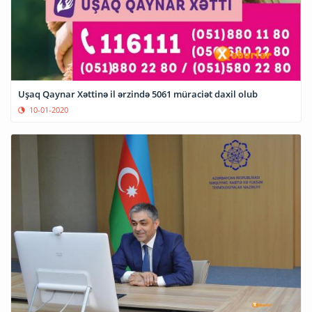
Uşaq Qaynar Xəttinə il ərzində 5061 müraciət daxil olub
10-01-2020