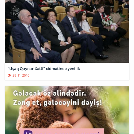
“Uşaq Qaynar Xətti” xidmətində yenilik
28-11-2016