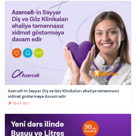
Azercell-in Səyyar Diş və Göz Klinikaları əhaliyə təmənnasız
xidmət göstərməyə davam edir
05-07-2021