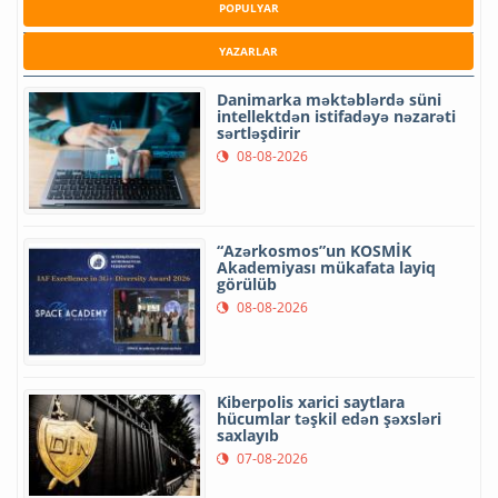
POPULYAR
YAZARLAR
Danimarka məktəblərdə süni
intellektdən istifadəyə nəzarəti
sərtləşdirir
08-08-2026
“Azərkosmos”un KOSMİK
Akademiyası mükafata layiq
görülüb
08-08-2026
Kiberpolis xarici saytlara
hücumlar təşkil edən şəxsləri
saxlayıb
07-08-2026