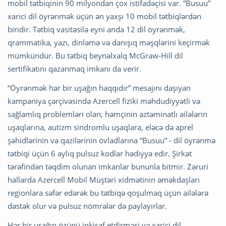
mobil tətbiqinin 90 milyondan çox istifadəçisi var. “Busuu”
xarici dil öyrənmək üçün ən yaxşı 10 mobil tətbiqlərdən
biridir. Tətbiq vasitəsilə eyni anda 12 dil öyrənmək,
qrammatika, yazı, dinləmə və danışıq məşqlərini keçirmək
mümkündür. Bu tətbiq beynəlxalq McGraw-Hill dil
sertifikatını qazanmaq imkanı da verir.
“Öyrənmək hər bir uşağın haqqıdır” mesajını daşıyan
kampaniya çərçivəsində Azercell fiziki məhdudiyyətli və
sağlamlıq problemləri olan, həmçinin aztəminatlı ailələrin
uşaqlarına, autizm sindromlu uşaqlara, eləcə də aprel
şəhidlərinin və qazilərinin övladlarına “Busuu” - dil öyrənmə
tətbiqi üçün 6 aylıq pulsuz kodlar hədiyyə edir. Şirkət
tərəfindən təqdim olunan imkanlar bununla bitmir. Zəruri
hallarda Azercell Mobil Müştəri xidmətinin əməkdaşları
regionlara səfər edərək bu tətbiqə qoşulmaq üçün ailələrə
dəstək olur və pulsuz nömrələr də paylayırlar.
Hər bir uşağın özünü inkişaf etdirməsi və xarici dil