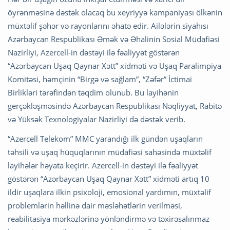
öyrənməsinə dəstək olacaq bu xeyriyyə kampaniyası ölkənin
müxtəlif şəhər və rayonlarını əhatə edir. Ailələrin siyahısı
Azərbaycan Respublikası Əmək və Əhalinin Sosial Müdafiəsi
Nazirliyi, Azercell-in dəstəyi ilə fəaliyyət göstərən
“Azərbaycan Uşaq Qaynar Xətt” xidməti və Uşaq Paralimpiya
Komitəsi, həmçinin “Birgə və sağlam”, “Zəfər” İctimai
Birlikləri tərəfindən təqdim olunub. Bu layihənin
gerçəkləşməsində Azərbaycan Respublikası Nəqliyyat, Rabitə
və Yüksək Texnologiyalar Nazirliyi də dəstək verib.
“Azercell Telekom” MMC yarandığı ilk gündən uşaqların
təhsili və uşaq hüquqlarının müdafiəsi sahəsində müxtəlif
layihələr həyata keçirir. Azercell-in dəstəyi ilə fəaliyyət
göstərən “Azərbaycan Uşaq Qaynar Xətt” xidməti artıq 10
ildir uşaqlara ilkin psixoloji, emosional yardımın, müxtəlif
problemlərin həllinə dair məsləhətlərin verilməsi,
reabilitasiya mərkəzlərinə yönləndirmə və təxirəsalınmaz