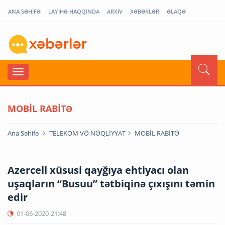
ANA SƏHİFƏ
LAYİHƏ HAQQINDA
ARXİV
XƏBƏRLƏR
ƏLAQƏ
MOBİL RABİTƏ
Ana Səhifə
TELEKOM VƏ NƏQLİYYAT
MOBİL RABİTƏ
Azercell xüsusi qayğıya ehtiyacı olan
uşaqların “Busuu” tətbiqinə çıxışını təmin
edir
01-06-2020
21:48