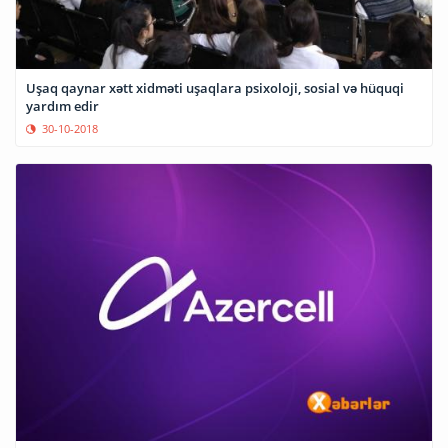
Uşaq qaynar xətt xidməti uşaqlara psixoloji, sosial və hüquqi
yardım edir
30-10-2018