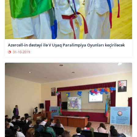
Azercell-in dəstəyi ilə V Uşaq Paralimpiya Oyunları keçiriləcək
31-10-2019