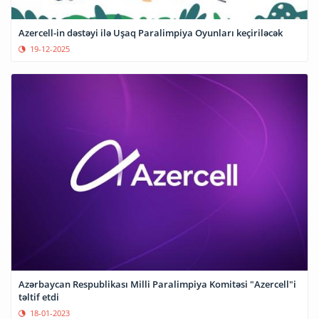
Azercell-in dəstəyi ilə Uşaq Paralimpiya Oyunları keçiriləcək
19-12-2025
Azərbaycan Respublikası Milli Paralimpiya Komitəsi "Azercell"i
təltif etdi
18-01-2023