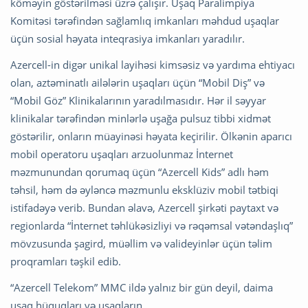
köməyin göstərilməsi üzrə çalışır. Uşaq Paralimpiya
Komitəsi tərəfindən sağlamlıq imkanları məhdud uşaqlar
üçün sosial həyata inteqrasiya imkanları yaradılır.
Azercell-in digər unikal layihəsi kimsəsiz və yardıma ehtiyacı
olan, aztəminatlı ailələrin uşaqları üçün “Mobil Diş” və
“Mobil Göz” Klinikalarının yaradılmasıdır. Hər il səyyar
klinikalar tərəfindən minlərlə uşağa pulsuz tibbi xidmət
göstərilir, onların müayinəsi həyata keçirilir. Ölkənin aparıcı
mobil operatoru uşaqları arzuolunmaz İnternet
məzmunundan qorumaq üçün “Azercell Kids” adlı həm
təhsil, həm də əyləncə məzmunlu eksklüziv mobil tətbiqi
istifadəyə verib. Bundan əlavə, Azercell şirkəti paytaxt və
regionlarda “İnternet təhlükəsizliyi və rəqəmsal vətəndaşlıq”
mövzusunda şagird, müəllim və valideyinlər üçün təlim
proqramları təşkil edib.
“Azercell Telekom” MMC ildə yalnız bir gün deyil, daima
uşaq hüquqları və uşaqların