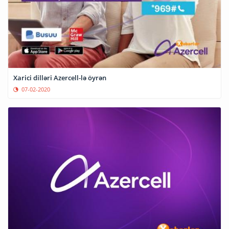
Xarici dilləri Azercell-lə öyrən
07-02-2020