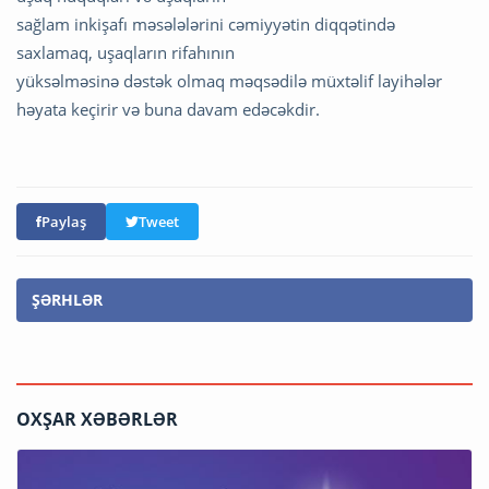
sağlam inkişafı məsələlərini cəmiyyətin diqqətində
saxlamaq, uşaqların rifahının
yüksəlməsinə dəstək olmaq məqsədilə müxtəlif layihələr
həyata keçirir və buna davam edəcəkdir.
Paylaş
Tweet
ŞƏRHLƏR
OXŞAR XƏBƏRLƏR