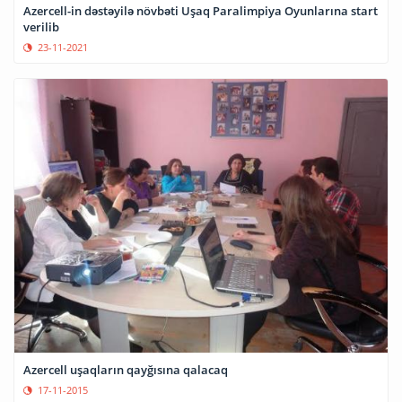
Azercell-in dəstəyilə növbəti Uşaq Paralimpiya Oyunlarına start
verilib
23-11-2021
Azercell uşaqların qayğısına qalacaq
17-11-2015