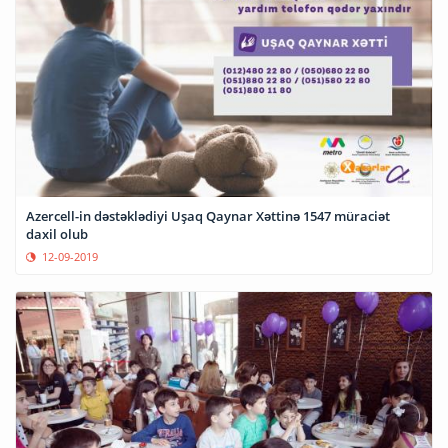
Azercell-in dəstəklədiyi Uşaq Qaynar Xəttinə 1547 müraciət
daxil olub
12-09-2019