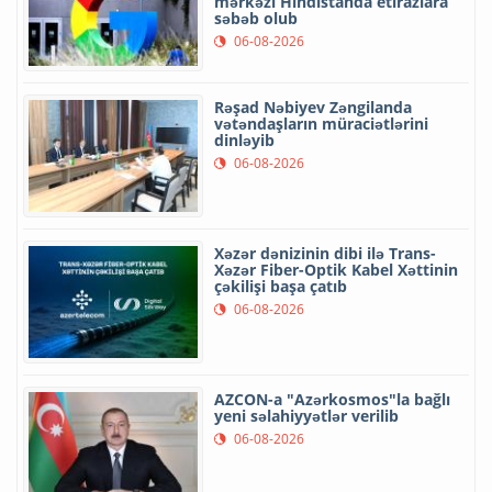
mərkəzi Hindistanda etirazlara
səbəb olub
06-08-2026
Rəşad Nəbiyev Zəngilanda
vətəndaşların müraciətlərini
dinləyib
06-08-2026
Xəzər dənizinin dibi ilə Trans-
Xəzər Fiber-Optik Kabel Xəttinin
çəkilişi başa çatıb
06-08-2026
AZCON-a "Azərkosmos"la bağlı
yeni səlahiyyətlər verilib
06-08-2026