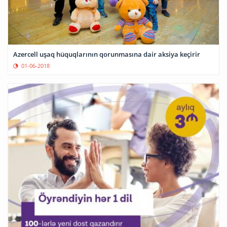
Azercell uşaq hüquqlarının qorunmasına dair aksiya keçirir
01-06-2018