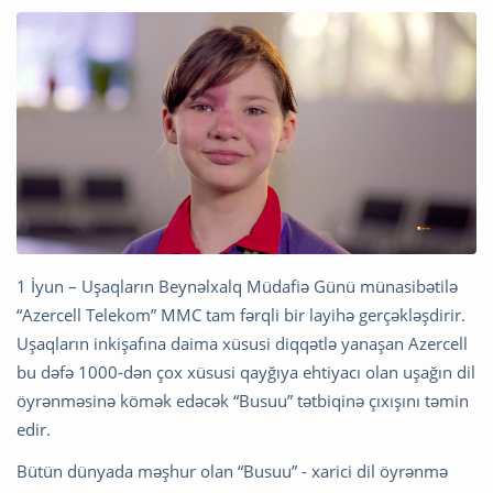
1 İyun – Uşaqların Beynəlxalq Müdafiə Günü münasibətilə
“Azercell Telekom” MMC tam fərqli bir layihə gerçəkləşdirir.
Uşaqların inkişafına daima xüsusi diqqətlə yanaşan Azercell
bu dəfə 1000-dən çox xüsusi qayğıya ehtiyacı olan uşağın dil
öyrənməsinə kömək edəcək “Busuu” tətbiqinə çıxışını təmin
edir.
Bütün dünyada məşhur olan “Busuu” - xarici dil öyrənmə