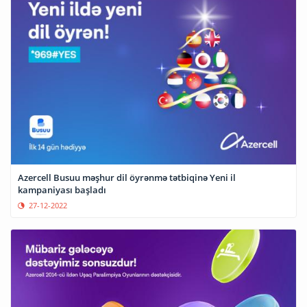
Azercell Busuu məşhur dil öyrənmə tətbiqinə Yeni il
kampaniyası başladı
27-12-2022