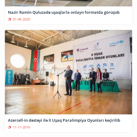
Nazir Ramin Quluzadə uşaqlarla onlayn formatda görüşüb
01-06-2020
Azercell-in dəstəyi ilə II Uşaq Paralimpiya Oyunları keçirilib
11-11-2016