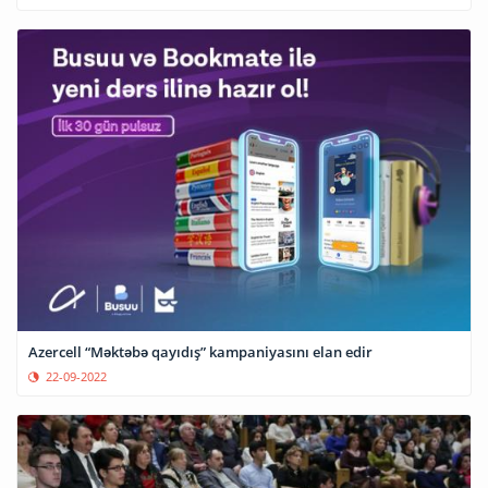
Azercell “Məktəbə qayıdış” kampaniyasını elan edir
22-09-2022