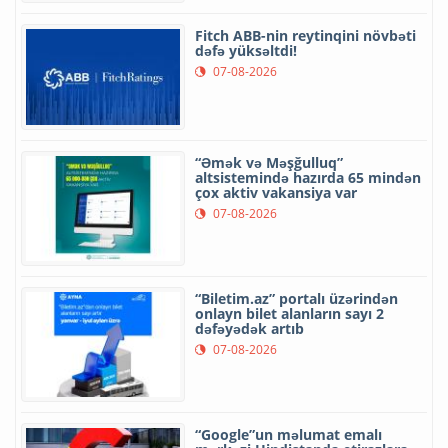
Fitch ABB-nin reytinqini növbəti
dəfə yüksəltdi!
07-08-2026
“Əmək və Məşğulluq”
altsistemində hazırda 65 mindən
çox aktiv vakansiya var
07-08-2026
“Biletim.az” portalı üzərindən
onlayn bilet alanların sayı 2
dəfəyədək artıb
07-08-2026
“Google”un məlumat emalı