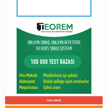
SON XƏBƏR