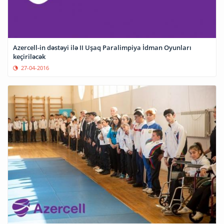
Azercell-in dəstəyi ilə II Uşaq Paralimpiya İdman Oyunları
keçiriləcək
27-04-2016