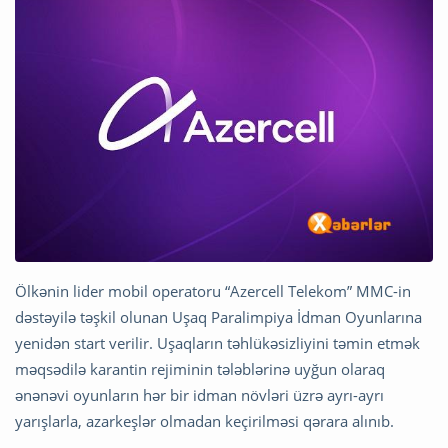
Ölkənin lider mobil operatoru “Azercell Telekom” MMC-in
dəstəyilə təşkil olunan Uşaq Paralimpiya İdman Oyunlarına
yenidən start verilir. Uşaqların təhlükəsizliyini təmin etmək
məqsədilə karantin rejiminin tələblərinə uyğun olaraq
ənənəvi oyunların hər bir idman növləri üzrə ayrı-ayrı
yarışlarla, azarkeşlər olmadan keçirilməsi qərara alınıb.