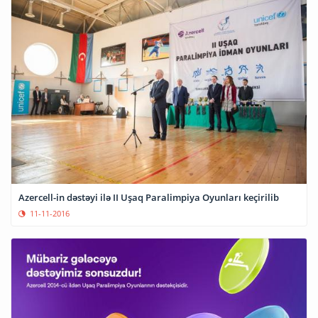
Azercell-in dəstəyi ilə II Uşaq Paralimpiya Oyunları keçirilib
11-11-2016