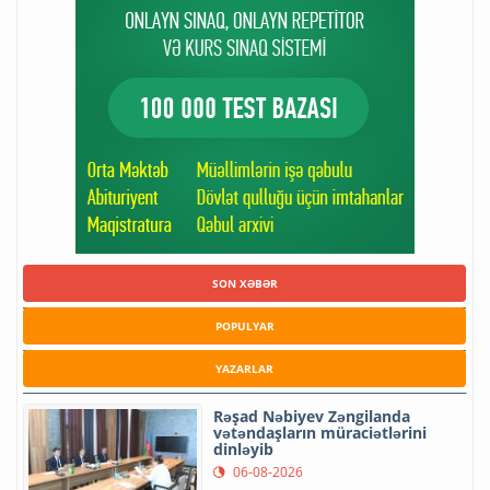
SON XƏBƏR
POPULYAR
YAZARLAR
Rəşad Nəbiyev Zəngilanda
vətəndaşların müraciətlərini
dinləyib
06-08-2026