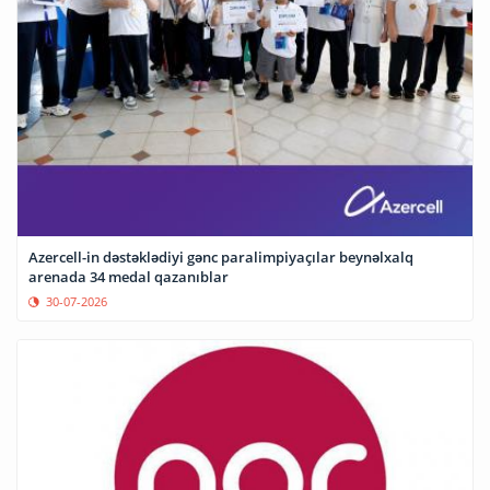
Azercell-in dəstəklədiyi gənc paralimpiyaçılar beynəlxalq
arenada 34 medal qazanıblar
30-07-2026