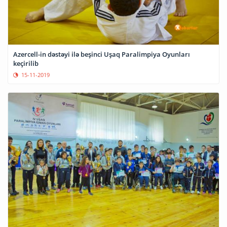
Azercell-in dəstəyi ilə beşinci Uşaq Paralimpiya Oyunları
keçirilib
15-11-2019