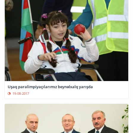
Uşaq paralimpiyaçılarımız beynəlxalq yarışda
19-08-2017