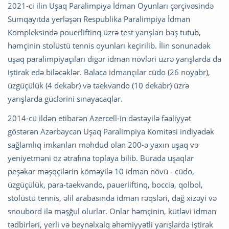
2021-ci ilin Uşaq Paralimpiya İdman Oyunları çərçivəsində
Sumqayıtda yerləşən Respublika Paralimpiya İdman
Kompleksində pouerliftinq üzrə test yarışları baş tutub,
həmçinin stolüstü tennis oyunları keçirilib. İlin sonunadək
uşaq paralimpiyaçıları digər idman növləri üzrə yarışlarda da
iştirak edə biləcəklər. Balaca idmançılar cüdo (26 noyabr),
üzgüçülük (4 dekabr) və taekvando (10 dekabr) üzrə
yarışlarda güclərini sınayacaqlar.
2014-cü ildən etibarən Azercell-in dəstəyilə fəaliyyət
göstərən Azərbaycan Uşaq Paralimpiya Komitəsi indiyədək
sağlamlıq imkanları məhdud olan 200-ə yaxın uşaq və
yeniyetməni öz ətrafına toplaya bilib. Burada uşaqlar
peşəkar məşqçilərin köməyilə 10 idman növü - cüdo,
üzgüçülük, para-taekvando, pauerliftinq, boccia, qolbol,
stolüstü tennis, əlil arabasında idman rəqsləri, dağ xizəyi və
snoubord ilə məşğul olurlar. Onlar həmçinin, kütləvi idman
tədbirləri, yerli və beynəlxalq əhəmiyyətli yarışlarda iştirak