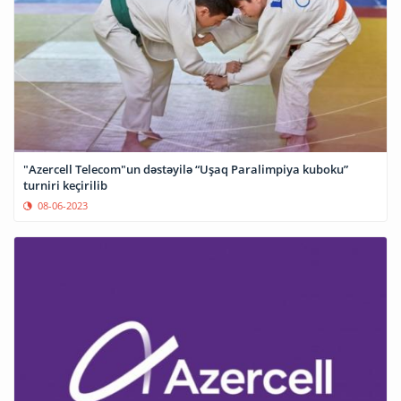
"Azercell Telecom"un dəstəyilə “Uşaq Paralimpiya kuboku”
turniri keçirilib
08-06-2023