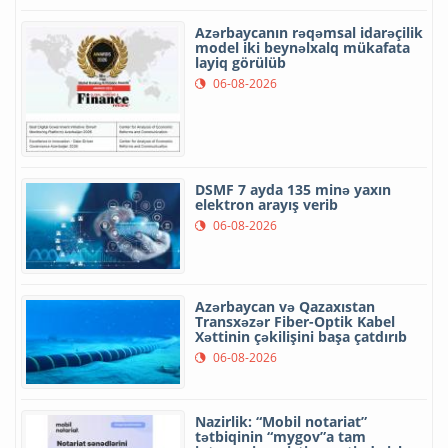
Azərbaycanın rəqəmsal idarəçilik
model iki beynəlxalq mükafata
layiq görülüb
06-08-2026
DSMF 7 ayda 135 minə yaxın
elektron arayış verib
06-08-2026
Azərbaycan və Qazaxıstan
Transxəzər Fiber-Optik Kabel
Xəttinin çəkilişini başa çatdırıb
06-08-2026
Nazirlik: “Mobil notariat”
tətbiqinin “mygov”a tam