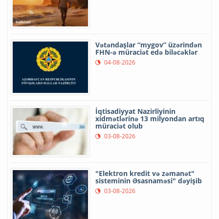
Vətəndaşlar “mygov” üzərindən
FHN-ə müraciət edə biləcəklər
04-08-2026
İqtisadiyyat Nazirliyinin
xidmətlərinə 13 milyondan artıq
müraciət olub
03-08-2026
"Elektron kredit və zəmanət"
sisteminin Əsasnaməsi" dəyişib
03-08-2026