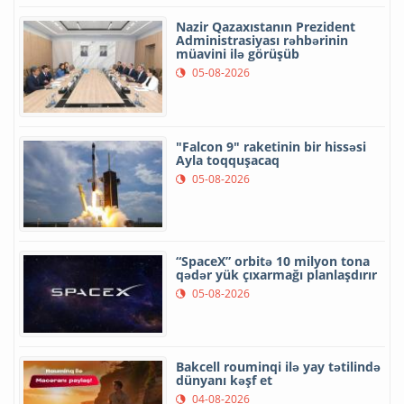
Nazir Qazaxıstanın Prezident
Administrasiyası rəhbərinin
müavini ilə görüşüb
05-08-2026
"Falcon 9" raketinin bir hissəsi
Ayla toqquşacaq
05-08-2026
“SpaceX” orbitə 10 milyon tona
qədər yük çıxarmağı planlaşdırır
05-08-2026
Bakcell rouminqi ilə yay tətilində
dünyanı kəşf et
04-08-2026