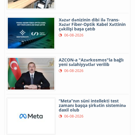
Xəzər dənizinin dibi ilə Trans-
Xəzər Fiber-Optik Kabel Xəttinin
çəkilişi başa çatıb
06-08-2026
AZCON-a "Azərkosmos"la bağlı
yeni səlahiyyətlər verilib
06-08-2026
“Meta”nın süni intellekti test
zamanı başqa şirkətin sisteminə
daxil olub
06-08-2026