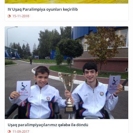
IV Uşaq Paralimpiya oyunları keçirilib
15-11-2018
Uşaq paralimpiyaçılarımız qələbə ilə döndü
11-09-2017