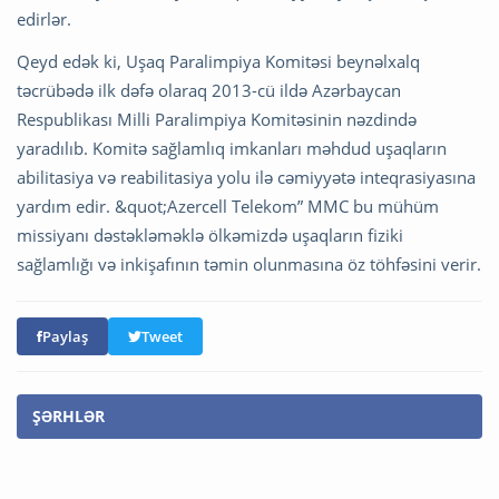
edirlər.
Qeyd edək ki, Uşaq Paralimpiya Komitəsi beynəlxalq
təcrübədə ilk dəfə olaraq 2013-cü ildə Azərbaycan
Respublikası Milli Paralimpiya Komitəsinin nəzdində
yaradılıb. Komitə sağlamlıq imkanları məhdud uşaqların
abilitasiya və reabilitasiya yolu ilə cəmiyyətə inteqrasiyasına
yardım edir. &quot;Azercell Telekom” MMC bu mühüm
missiyanı dəstəkləməklə ölkəmizdə uşaqların fiziki
sağlamlığı və inkişafının təmin olunmasına öz töhfəsini verir.
Paylaş
Tweet
ŞƏRHLƏR