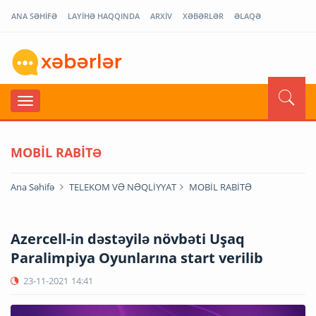
ANA SƏHİFƏ
LAYİHƏ HAQQINDA
ARXİV
XƏBƏRLƏR
ƏLAQƏ
MOBİL RABİTƏ
Ana Səhifə
TELEKOM VƏ NƏQLİYYAT
MOBİL RABİTƏ
Azercell-in dəstəyilə növbəti Uşaq
Paralimpiya Oyunlarına start verilib
23-11-2021
14:41