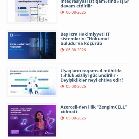
inteqrasiyası istiqamətində işlər
davam etdirilir
06-08-2026
Beş İcra Hakimiyyəti İT
sistemlərini “Hökumət
buludu”na köçürüb
06-08-2026
Uşaqların rəqəmsal mühitdə
təhlükəsizliyi gücləndirilir -
Dəyişikliklər nəyi ehtiva edir?
05-08-2026
Azercell-dən illik “ZengimCELL”
xidməti
05-08-2026