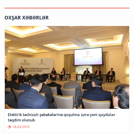
OXŞAR XƏBƏRLƏR
Elektrik təchizati şəbəkələrinə qoşulma üzrə yeni qaydalar
təqdim olunub
18-03-2019