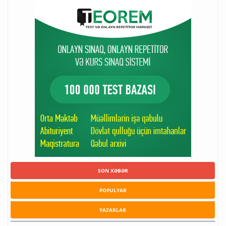
SON XƏBƏR
POPULYAR
YAZARLAR