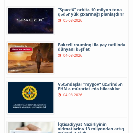
“SpaceX” orbitə 10 milyon tona
qədər yük çıxarmağı planlaşdırır
05-08-2026
Bakcell rouminqi ilə yay tətilində
dünyanı kəşf et
04-08-2026
Vətəndaşlar “mygov” üzərindən
FHN-ə müraciət edə biləcəklər
04-08-2026
İqtisadiyyat Nazirliyinin
xidmətlərinə 13 milyondan artıq