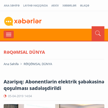
ANA SƏHİFƏ
LAYİHƏ HAQQINDA
ARXİV
XƏBƏRLƏR
ƏLAQƏ
RƏQƏMSAL DÜNYA
Ana Səhifə
RƏQƏMSAL DÜNYA
Azərişıq: Abonentlərin elektrik şəbəkəsinə
qoşulması sadələşdirildi
05-04-2019
14:04