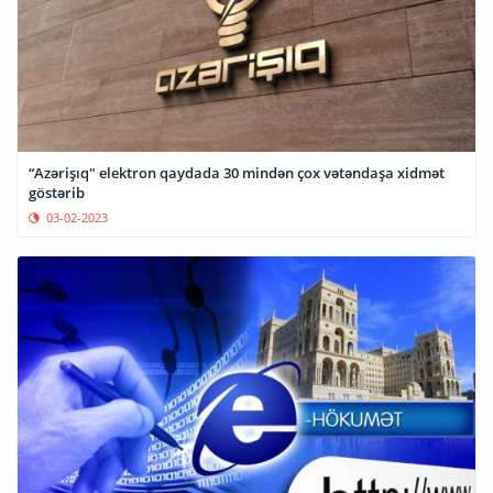
“Azərişıq" elektron qaydada 30 mindən çox vətəndaşa xidmət
göstərib
03-02-2023