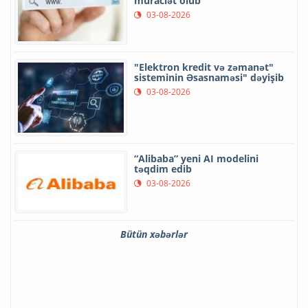
müraciət olub
03-08-2026
"Elektron kredit və zəmanət"
sisteminin Əsasnaməsi" dəyişib
03-08-2026
“Alibaba” yeni AI modelini
təqdim edib
03-08-2026
Bütün xəbərlər