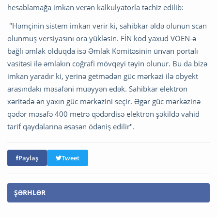
hesablamağa imkan verən kalkulyatorla təchiz edilib:
"Həmçinin sistem imkan verir ki, sahibkar əldə olunun scan
olunmuş versiyasını ora yükləsin. FİN kod yaxud VÖEN-ə
bağlı əmlak olduqda isə Əmlak Komitəsinin ünvan portalı
vasitəsi ilə əmlakın coğrafi mövqeyi təyin olunur. Bu da bizə
imkan yaradır ki, yerinə getmədən güc mərkəzi ilə obyekt
arasındakı məsafəni müəyyən edək. Sahibkar elektron
xəritədə ən yaxın güc mərkəzini seçir. Əgər güc mərkəzinə
qədər məsafə 400 metrə qədərdisə elektron şəkildə vahid
tarif qaydalarına əsasən ödəniş edilir".
Paylaş
Tweet
ŞƏRHLƏR