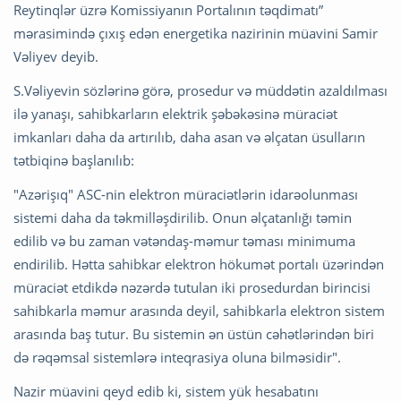
Reytinqlər üzrə Komissiyanın Portalının təqdimatı”
mərasimində çıxış edən energetika nazirinin müavini Samir
Vəliyev deyib.
S.Vəliyevin sözlərinə görə, prosedur və müddətin azaldılması
ilə yanaşı, sahibkarların elektrik şəbəkəsinə müraciət
imkanları daha da artırılıb, daha asan və əlçatan üsulların
tətbiqinə başlanılıb:
"Azərişıq" ASC-nin elektron müraciətlərin idarəolunması
sistemi daha da təkmilləşdirilib. Onun əlçatanlığı təmin
edilib və bu zaman vətəndaş-məmur təması minimuma
endirilib. Hətta sahibkar elektron hökumət portalı üzərindən
müraciət etdikdə nəzərdə tutulan iki prosedurdan birincisi
sahibkarla məmur arasında deyil, sahibkarla elektron sistem
arasında baş tutur. Bu sistemin ən üstün cəhətlərindən biri
də rəqəmsal sistemlərə inteqrasiya oluna bilməsidir".
Nazir müavini qeyd edib ki, sistem yük hesabatını