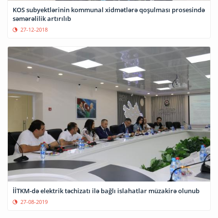
KOS subyektlərinin kommunal xidmətlərə qoşulması prosesində
səmərəlilik artırılıb
27-12-2018
İİTKM-də elektrik təchizatı ilə bağlı islahatlar müzakirə olunub
27-08-2019