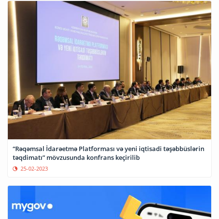
“Rəqəmsal İdarəetmə Platforması və yeni iqtisadi təşəbbüslərin
təqdimatı” mövzusunda konfrans keçirilib
25-02-2023