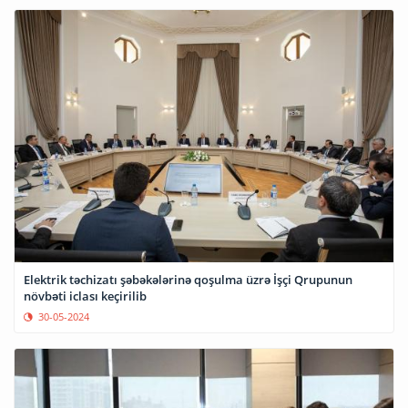
Elektrik təchizatı şəbəkələrinə qoşulma üzrə İşçi Qrupunun
növbəti iclası keçirilib
30-05-2024