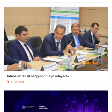
Tələbələr təhsil haqqını onlayn ödəyəcək
11-09-2015