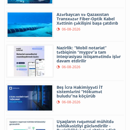
Azərbaycan və Qazaxıstan
Transxəzər Fiber-Optik Kabel
Xəttinin çəkilişini başa çatdırıb
06-08-2026
Nazirlik: “Mobil notariat”
tətbiqinin “mygov”a tam
inteqrasiyası istiqamətində işlər
davam etdirilir
06-08-2026
Beş İcra Hakimiyyəti İT
sistemlərini “Hökumət
buludu”na köçürüb
06-08-2026
Uşaqların rəqəmsal mühitdə
təhlükəsizliyi gücləndirilir -