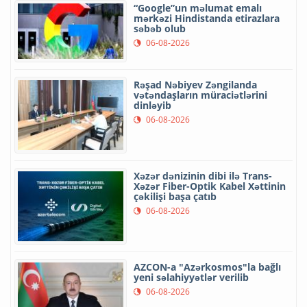
“Google”un məlumat emalı
mərkəzi Hindistanda etirazlara
səbəb olub
06-08-2026
Rəşad Nəbiyev Zəngilanda
vətəndaşların müraciətlərini
dinləyib
06-08-2026
Xəzər dənizinin dibi ilə Trans-
Xəzər Fiber-Optik Kabel Xəttinin
çəkilişi başa çatıb
06-08-2026
AZCON-a "Azərkosmos"la bağlı
yeni səlahiyyətlər verilib
06-08-2026