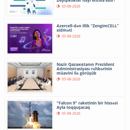
Dəyişikliklər nəyi ehtiva edir?
05-08-2026
Azercell-dən illik “ZengimCELL”
xidməti
05-08-2026
Nazir Qazaxıstanın Prezident
Administrasiyası rəhbərinin
müavini ilə görüşüb
05-08-2026
"Falcon 9" raketinin bir hissəsi
Ayla toqquşacaq
05-08-2026