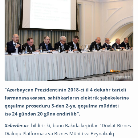
"Azərbaycan Prezidentinin 2018-ci il 4 dekabr tarixli
fərmanına əsasən, sahibkarların elektrik şəbəkələrinə
qoşulma proseduru 3-dən 2-yə, qoşulma müddəti
isə 24 gündən 20 günə endirilib".
Xeberler.az
bildirir ki, bunu Bakıda keçirilən "Dövlət-Biznes
Dialoqu Platforması və Biznes Mühiti və Beynəlxalq