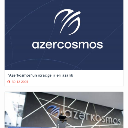
"Azərkosmos"un ixrac gəlirləri azalıb
30-12-2025