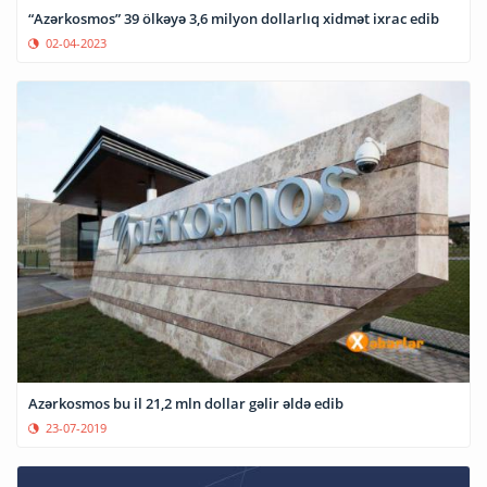
“Azərkosmos” 39 ölkəyə 3,6 milyon dollarlıq xidmət ixrac edib
02-04-2023
Azərkosmos bu il 21,2 mln dollar gəlir əldə edib
23-07-2019