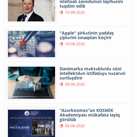
istehsalı zavodunun layihəsini
təqdim edib
10-08-2026
"Apple" şirkətinin yaddaş
çiplərini sınaqdan keçirir
10-08-2026
Danimarka məktəblərdə süni
intellektdən istifadəyə nəzarəti
sərtləşdirir
08-08-2026
“Azərkosmos”un KOSMİK
Akademiyası mükafata layiq
görülüb
08-08-2026