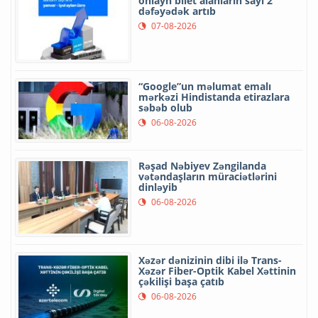
onlayn bilet alanların sayı 2
dəfəyədək artıb
07-08-2026
“Google”un məlumat emalı
mərkəzi Hindistanda etirazlara
səbəb olub
06-08-2026
Rəşad Nəbiyev Zəngilanda
vətəndaşların müraciətlərini
dinləyib
06-08-2026
Xəzər dənizinin dibi ilə Trans-
Xəzər Fiber-Optik Kabel Xəttinin
çəkilişi başa çatıb
06-08-2026