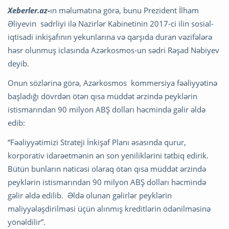
Xeberler.az-
ın məlumatına görə, bunu Prezident İlham
Əliyevin sədrliyi ilə Nazirlər Kabinetinin 2017-ci ilin sosial-
iqtisadi inkişafının yekunlarına və qarşıda duran vəzifələrə
həsr olunmuş iclasında Azərkosmos-un sədri Rəşad Nəbiyev
deyib.
Onun sözlərinə görə, Azərkosmos kommersiya fəaliyyətinə
başladığı dövrdən ötən qısa müddət ərzində peyklərin
istismarından 90 milyon ABŞ dolları həcmində gəlir əldə
edib:
“Fəaliyyətimizi Strateji İnkişaf Planı əsasında qurur,
korporativ idarəetmənin ən son yeniliklərini tətbiq edirik.
Bütün bunların nəticəsi olaraq ötən qısa müddət ərzində
peyklərin istismarından 90 milyon ABŞ dolları həcmində
gəlir əldə edilib. Əldə olunan gəlirlər peyklərin
maliyyələşdirilməsi üçün alınmış kreditlərin ödənilməsinə
yönəldilir”.