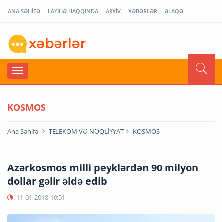
ANA SƏHİFƏ
LAYİHƏ HAQQINDA
ARXİV
XƏBƏRLƏR
ƏLAQƏ
KOSMOS
Ana Səhifə
TELEKOM VƏ NƏQLİYYAT
KOSMOS
Azərkosmos milli peyklərdən 90 milyon
dollar gəlir əldə edib
11-01-2018
10:51