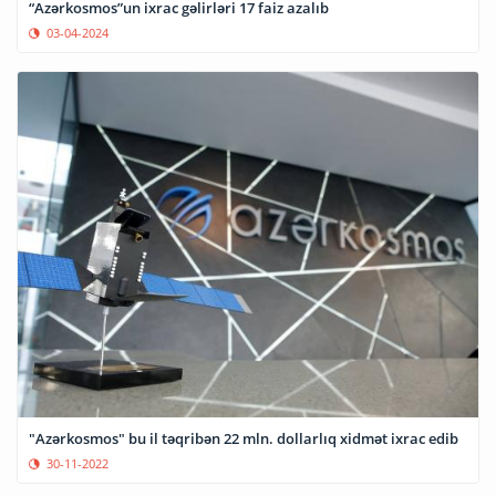
“Azərkosmos”un ixrac gəlirləri 17 faiz azalıb
03-04-2024
"Azərkosmos" bu il təqribən 22 mln. dollarlıq xidmət ixrac edib
30-11-2022