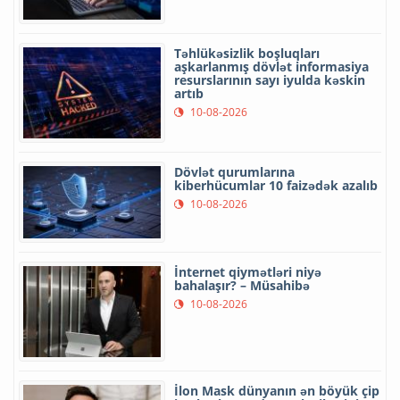
Təhlükəsizlik boşluqları
aşkarlanmış dövlət informasiya
resurslarının sayı iyulda kəskin
artıb
10-08-2026
Dövlət qurumlarına
kiberhücumlar 10 faizədək azalıb
10-08-2026
İnternet qiymətləri niyə
bahalaşır? – Müsahibə
10-08-2026
İlon Mask dünyanın ən böyük çip