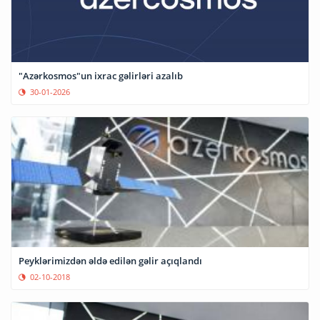
"Azərkosmos"un ixrac gəlirləri azalıb
30-01-2026
Peyklərimizdən əldə edilən gəlir açıqlandı
02-10-2018