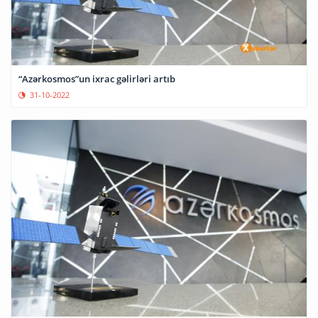
“Azərkosmos”un ixrac gəlirləri artıb
31-10-2022