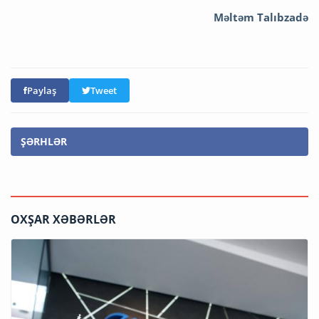
Məltəm Talıbzadə
Paylaş
Tweet
ŞƏRHLƏR
OXŞAR XƏBƏRLƏR