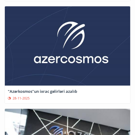
"Azərkosmos"un ixrac gəlirləri azalıb
28-11-2025