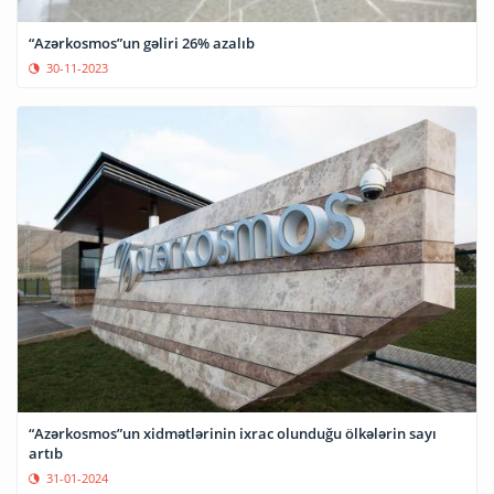
“Azərkosmos”un gəliri 26% azalıb
30-11-2023
“Azərkosmos”un xidmətlərinin ixrac olunduğu ölkələrin sayı
artıb
31-01-2024