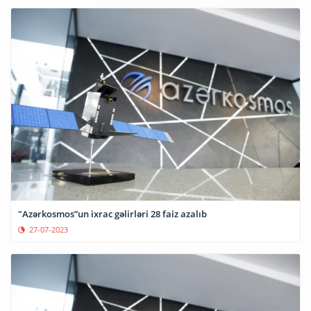
"Azərkosmos”un ixrac gəlirləri 28 faiz azalıb
27-07-2023