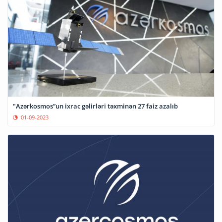
"Azərkosmos”un ixrac gəlirləri təxminən 27 faiz azalıb
01-09-2023