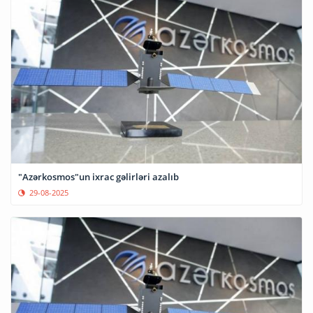
"Azərkosmos"un ixrac gəlirləri azalıb
29-08-2025