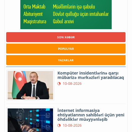
SON XƏBƏR
POPULYAR
YAZARLAR
Kompüter insidentlərinə qarşı
mübarizə mərkəzləri yaradılacaq
10-08-2026
İnternet informasiya
ehtiyatlarının sahibləri üçün yeni
öhdəliklər müəyyənləşib
10-08-2026