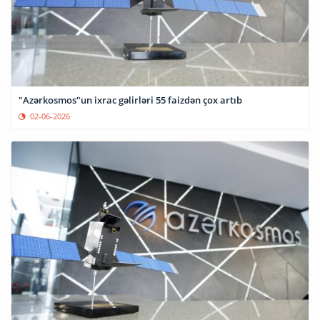
"Azərkosmos"un ixrac gəlirləri 55 faizdən çox artıb
02-06-2026