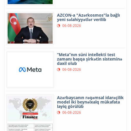
AZCON-a "Azərkosmos"la bağlı
yeni səlahiyyətlər verilib
06-08-2026
“Meta”nın süni intellekti test
zamanı başqa şirkətin sisteminə
daxil olub
06-08-2026
Azərbaycanın rəqəmsal idarəçilik
model iki beynəlxalq mükafata
layiq görülüb
06-08-2026