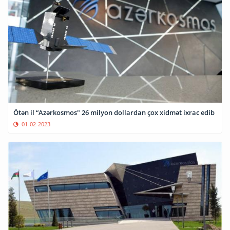
Ötən il “Azərkosmos" 26 milyon dollardan çox xidmət ixrac edib
01-02-2023