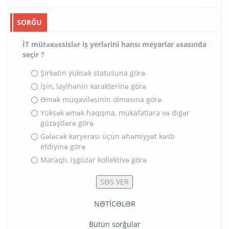
SORĞU
İT mütəxəssislər iş yerlərini hansı meyarlar əsasında
seçir ?
Şirkətin yüksək statusuna görə
İşin, layihənin xarakterinə görə
Əmək müqaviləsinin olmasına görə
Yüksək əmək haqqına, mükafatlara və digər
güzəştlərə görə
Gələcək karyerası üçün əhəmiyyət kəsb
etdiyinə görə
Maraqlı, işgüzar kollektivə görə
NƏTİCƏLƏR
Bütün sorğular