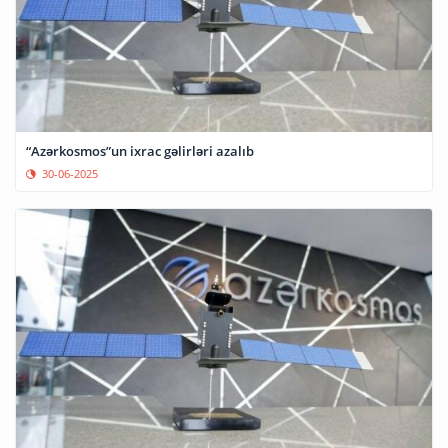
“Azərkosmos”un ixrac gəlirləri azalıb
30-06-2025