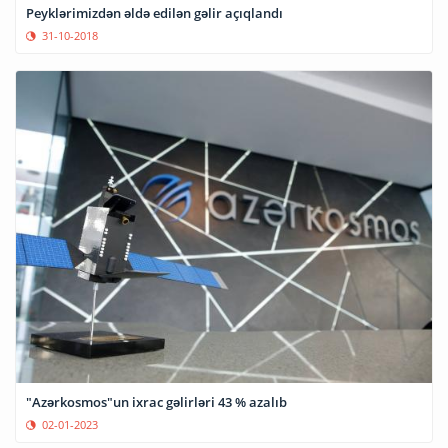
Peyklərimizdən əldə edilən gəlir açıqlandı
31-10-2018
"Azərkosmos"un ixrac gəlirləri 43 % azalıb
02-01-2023