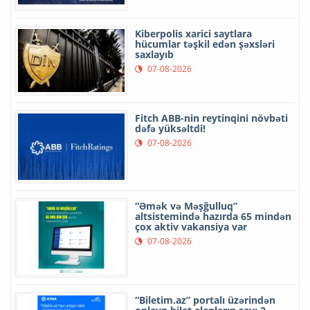
Kiberpolis xarici saytlara
hücumlar təşkil edən şəxsləri
saxlayıb
07-08-2026
Fitch ABB-nin reytinqini növbəti
dəfə yüksəltdi!
07-08-2026
“Əmək və Məşğulluq”
altsistemində hazırda 65 mindən
çox aktiv vakansiya var
07-08-2026
“Biletim.az” portalı üzərindən