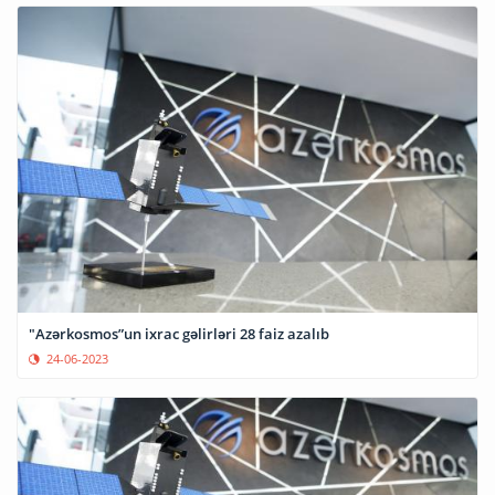
"Azərkosmos”un ixrac gəlirləri 28 faiz azalıb
24-06-2023