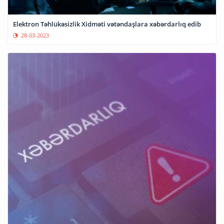
Elektron Təhlükəsizlik Xidməti vətəndaşlara xəbərdarlıq edib
28-03-2023