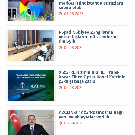
mərkəzi Hindistanda etirazlara
səbəb olub
06-08-2026
Rəşad Nəbiyev Zəngilanda
vətəndaşların müraciətlərini
dinləyib
06-08-2026
Xəzər dənizinin dibi ilə Trans-
Xəzər Fiber-Optik Kabel Xəttinin
çəkilişi başa çatıb
06-08-2026
AZCON-a "Azərkosmos"la bağlı
yeni səlahiyyətlər verilib
06-08-2026