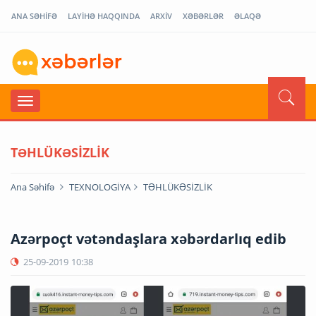
ANA SƏHİFƏ
LAYİHƏ HAQQINDA
ARXİV
XƏBƏRLƏR
ƏLAQƏ
TƏHLÜKƏSİZLİK
Ana Səhifə
TEXNOLOGİYA
TƏHLÜKƏSİZLİK
Azərpoçt vətəndaşlara xəbərdarlıq edib
25-09-2019
10:38