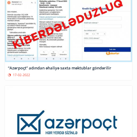
“Azərpoçt” adından əhaliyə saxta məktublar göndərilir
17-02-2022