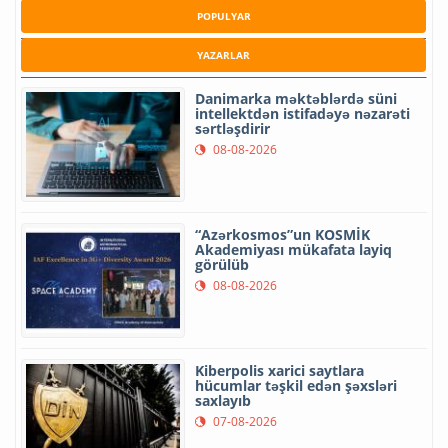
POPULYAR
YAZARLAR
Danimarka məktəblərdə süni
intellektdən istifadəyə nəzarəti
sərtləşdirir
08-08-2026
“Azərkosmos”un KOSMİK
Akademiyası mükafata layiq
görülüb
08-08-2026
Kiberpolis xarici saytlara
hücumlar təşkil edən şəxsləri
saxlayıb
07-08-2026