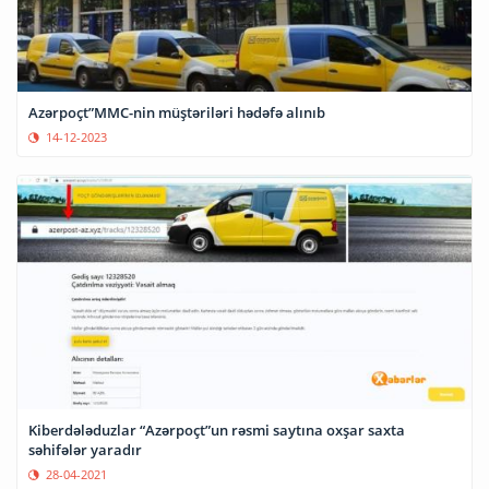
Azərpoçt”MMC-nin müştəriləri hədəfə alınıb
14-12-2023
Kiberdələduzlar “Azərpoçt”un rəsmi saytına oxşar saxta
səhifələr yaradır
28-04-2021