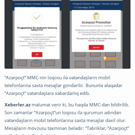
“Azərpoçt” MMC-nin loqosu ilə vətəndaşların mobil
telefonlarına saxta mesajlar göndərilir. Bununla əlaqədar
“Azərpoçt” vətəndaşlara xəbərdarlıq edib.
Xeberler.az
məlumat verir ki, bu haqda MMC-dən bildirilib.
Son zamanlar “Azərpoçt”un loqosu ilə qurumun adından
vətəndaşların mobil telefonlarına saxta mesajlar daxil olur.
Mesajların mövzusu təxminən belədir: “Təbriklər, “Azərpoçt”