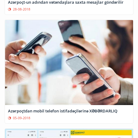
Azərpoçt-un adından vətəndaşlara saxta mesajlar göndərilir
28-08-2018
Azərpoçtdan mobil telefon istifadəçilərinə XƏBƏRDARLIQ
05-09-2018