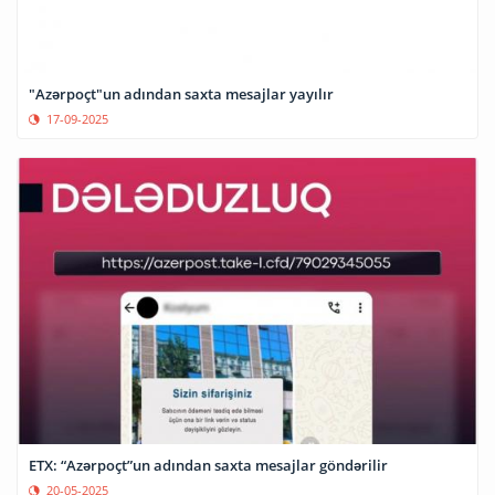
"Azərpoçt"un adından saxta mesajlar yayılır
17-09-2025
ETX: “Azərpoçt”un adından saxta mesajlar göndərilir
20-05-2025