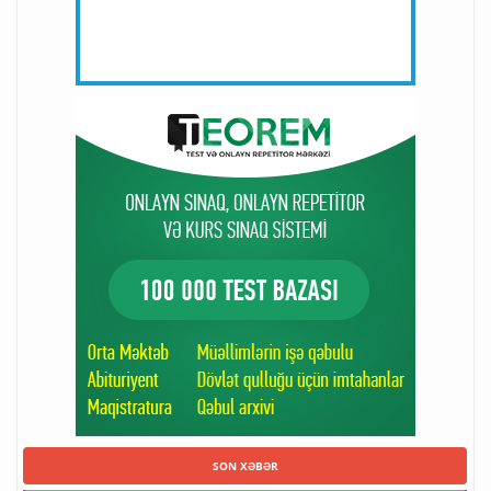
SON XƏBƏR