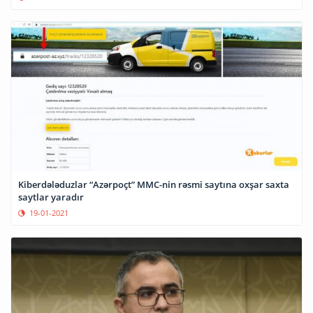
Kiberdələduzlar “Azərpoçt” MMC-nin rəsmi saytına oxşar saxta
saytlar yaradır
19-01-2021