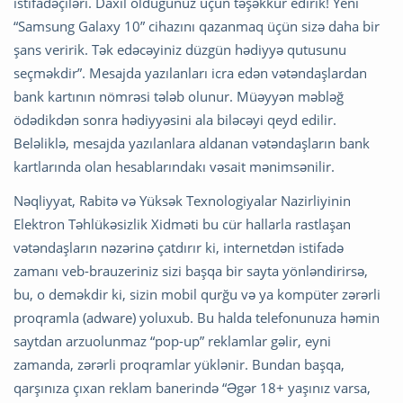
istifadəçiləri. Daxil olduğunuz üçün təşəkkür edirik! Yeni
“Samsung Galaxy 10” cihazını qazanmaq üçün sizə daha bir
şans veririk. Tək edəcəyiniz düzgün hədiyyə qutusunu
seçməkdir”. Mesajda yazılanları icra edən vətəndaşlardan
bank kartının nömrəsi tələb olunur. Müəyyən məbləğ
ödədikdən sonra hədiyyəsini ala biləcəyi qeyd edilir.
Beləliklə, mesajda yazılanlara aldanan vətəndaşların bank
kartlarında olan hesablarındakı vəsait mənimsənilir.
Nəqliyyat, Rabitə və Yüksək Texnologiyalar Nazirliyinin
Elektron Təhlükəsizlik Xidməti bu cür hallarla rastlaşan
vətəndaşların nəzərinə çatdırır ki, internetdən istifadə
zamanı veb-brauzeriniz sizi başqa bir sayta yönləndirirsə,
bu, o deməkdir ki, sizin mobil qurğu və ya kompüter zərərli
proqramla (adware) yoluxub. Bu halda telefonunuza həmin
saytdan arzuolunmaz “pop-up” reklamlar gəlir, eyni
zamanda, zərərli proqramlar yüklənir. Bundan başqa,
qarşınıza çıxan reklam banerində “Əgər 18+ yaşınız varsa,