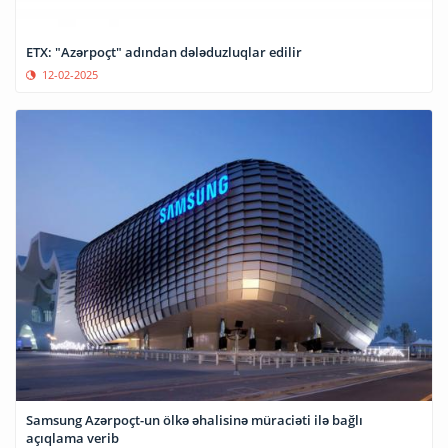
ETX: "Azərpoçt" adından dələduzluqlar edilir
12-02-2025
Samsung Azərpoçt-un ölkə əhalisinə müraciəti ilə bağlı
açıqlama verib