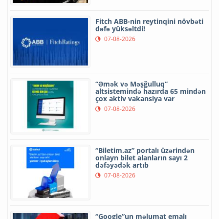
Fitch ABB-nin reytinqini növbəti
dəfə yüksəltdi!
07-08-2026
“Əmək və Məşğulluq”
altsistemində hazırda 65 mindən
çox aktiv vakansiya var
07-08-2026
“Biletim.az” portalı üzərindən
onlayn bilet alanların sayı 2
dəfəyədək artıb
07-08-2026
“Google”un məlumat emalı