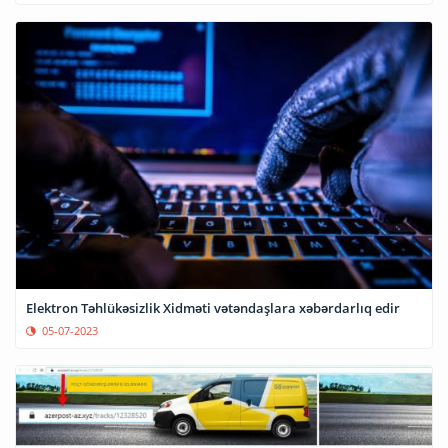
Elektron Təhlükəsizlik Xidməti vətəndaşlara xəbərdarlıq edir
05-07-2023