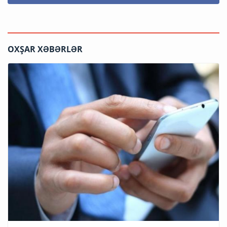
OXŞAR XƏBƏRLƏR