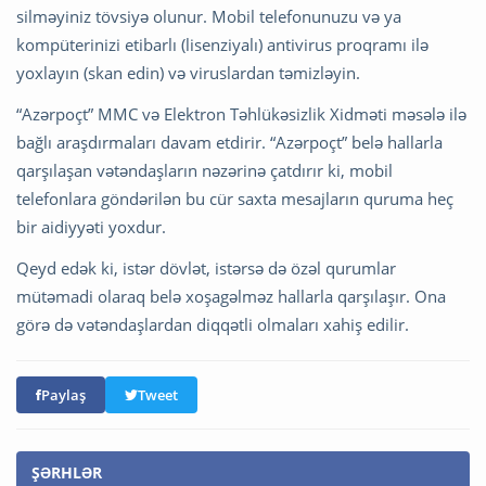
silməyiniz tövsiyə olunur. Mobil telefonunuzu və ya
kompüterinizi etibarlı (lisenziyalı) antivirus proqramı ilə
yoxlayın (skan edin) və viruslardan təmizləyin.
“Azərpoçt” MMC və Elektron Təhlükəsizlik Xidməti məsələ ilə
bağlı araşdırmaları davam etdirir. “Azərpoçt” belə hallarla
qarşılaşan vətəndaşların nəzərinə çatdırır ki, mobil
telefonlara göndərilən bu cür saxta mesajların quruma heç
bir aidiyyəti yoxdur.
Qeyd edək ki, istər dövlət, istərsə də özəl qurumlar
mütəmadi olaraq belə xoşagəlməz hallarla qarşılaşır. Ona
görə də vətəndaşlardan diqqətli olmaları xahiş edilir.
Paylaş
Tweet
ŞƏRHLƏR