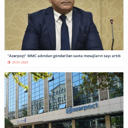
"Azərpoçt" MMC adından göndərilən saxta mesajların sayı artıb
25-01-2024