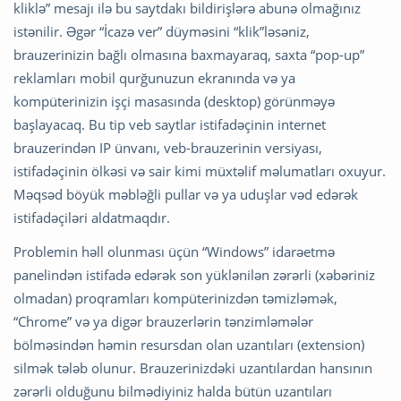
kliklə” mesajı ilə bu saytdakı bildirişlərə abunə olmağınız
istənilir. Əgər “İcazə ver” düyməsini “klik”ləsəniz,
brauzerinizin bağlı olmasına baxmayaraq, saxta “pop-up”
reklamları mobil qurğunuzun ekranında və ya
kompüterinizin işçi masasında (desktop) görünməyə
başlayacaq. Bu tip veb saytlar istifadəçinin internet
brauzerindən IP ünvanı, veb-brauzerinin versiyası,
istifadəçinin ölkəsi və sair kimi müxtəlif məlumatları oxuyur.
Məqsəd böyük məbləğli pullar və ya uduşlar vəd edərək
istifadəçiləri aldatmaqdır.
Problemin həll olunması üçün “Windows” idarəetmə
panelindən istifadə edərək son yüklənilən zərərli (xəbəriniz
olmadan) proqramları kompüterinizdən təmizləmək,
“Chrome” və ya digər brauzerlərin tənzimləmələr
bölməsindən həmin resursdan olan uzantıları (extension)
silmək tələb olunur. Brauzerinizdəki uzantılardan hansının
zərərli olduğunu bilmədiyiniz halda bütün uzantıları