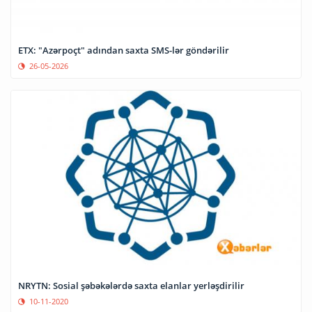
ETX: "Azərpoçt" adından saxta SMS-lər göndərilir
26-05-2026
NRYTN: Sosial şəbəkələrdə saxta elanlar yerləşdirilir
10-11-2020