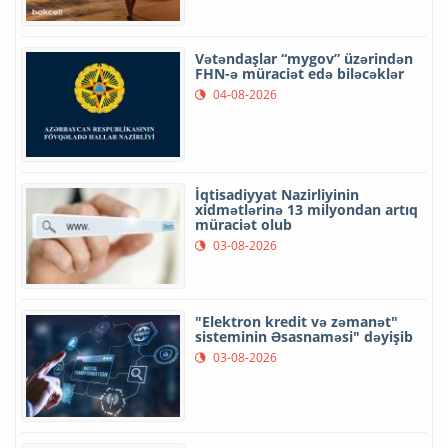
Vətəndaşlar “mygov” üzərindən
FHN-ə müraciət edə biləcəklər
04-08-2026
İqtisadiyyat Nazirliyinin
xidmətlərinə 13 milyondan artıq
müraciət olub
03-08-2026
"Elektron kredit və zəmanət"
sisteminin Əsasnaməsi" dəyişib
03-08-2026