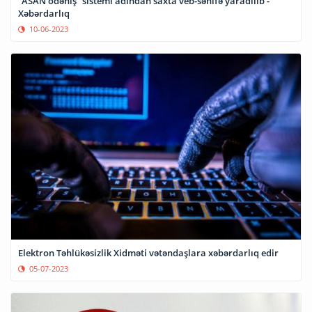
“ASAN ödəniş” sistemi adından saxta veb-səhifə yaradılıb -
Xəbərdarlıq
10-06-2023
Elektron Təhlükəsizlik Xidməti vətəndaşlara xəbərdarlıq edir
05-07-2023