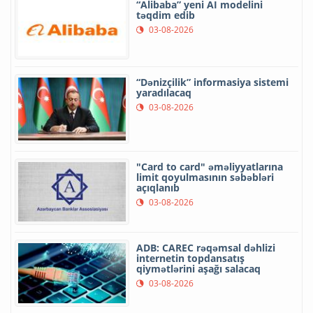
“Alibaba” yeni AI modelini
təqdim edib
03-08-2026
“Dənizçilik” informasiya sistemi
yaradılacaq
03-08-2026
"Card to card" əməliyyatlarına
limit qoyulmasının səbəbləri
açıqlanıb
03-08-2026
ADB: CAREC rəqəmsal dəhlizi
internetin topdansatış
qiymətlərini aşağı salacaq
03-08-2026