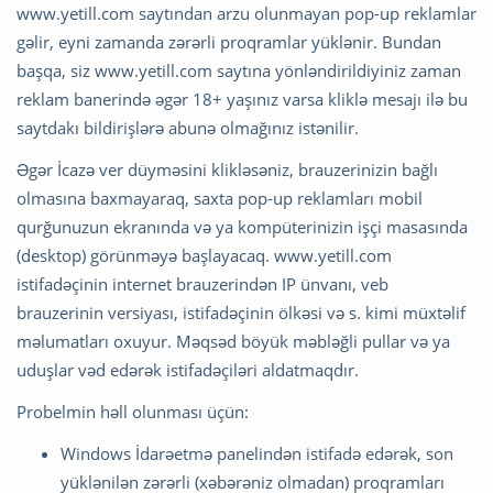
www.yetill.com saytından arzu olunmayan pop-up reklamlar
gəlir, eyni zamanda zərərli proqramlar yüklənir. Bundan
başqa, siz www.yetill.com saytına yönləndirildiyiniz zaman
reklam banerində əgər 18+ yaşınız varsa kliklə mesajı ilə bu
saytdakı bildirişlərə abunə olmağınız istənilir.
Əgər İcazə ver düyməsini klikləsəniz, brauzerinizin bağlı
olmasına baxmayaraq, saxta pop-up reklamları mobil
qurğunuzun ekranında və ya kompüterinizin işçi masasında
(desktop) görünməyə başlayacaq. www.yetill.com
istifadəçinin internet brauzerindən IP ünvanı, veb
brauzerinin versiyası, istifadəçinin ölkəsi və s. kimi müxtəlif
məlumatları oxuyur. Məqsəd böyük məbləğli pullar və ya
uduşlar vəd edərək istifadəçiləri aldatmaqdır.
Probelmin həll olunması üçün:
Windows İdarəetmə panelindən istifadə edərək, son
yüklənilən zərərli (xəbərəniz olmadan) proqramları