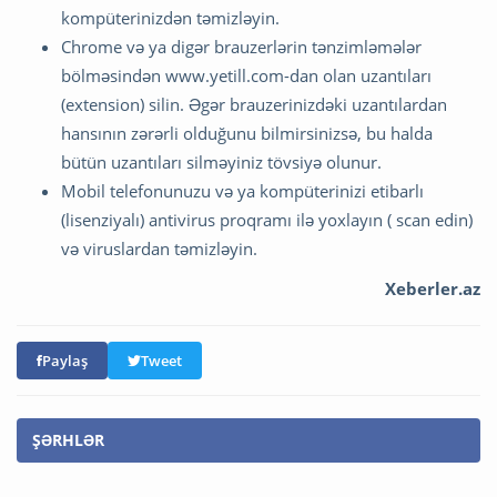
kompüterinizdən təmizləyin.
Chrome və ya digər brauzerlərin tənzimləmələr
bölməsindən www.yetill.com-dan olan uzantıları
(extension) silin. Əgər brauzerinizdəki uzantılardan
hansının zərərli olduğunu bilmirsinizsə, bu halda
bütün uzantıları silməyiniz tövsiyə olunur.
Mobil telefonunuzu və ya kompüterinizi etibarlı
(lisenziyalı) antivirus proqramı ilə yoxlayın ( scan edin)
və viruslardan təmizləyin.
Xeberler.az
Paylaş
Tweet
ŞƏRHLƏR