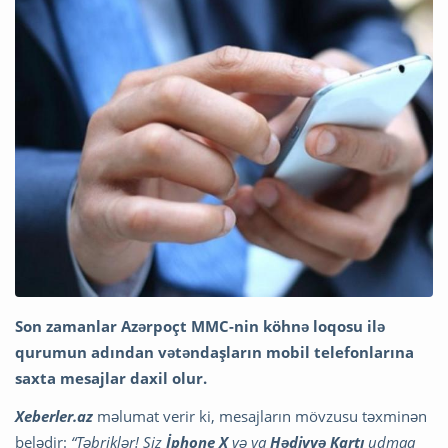
Son zamanlar Azərpoçt MMC-nin köhnə loqosu ilə
qurumun adından vətəndaşların mobil telefonlarına
saxta mesajlar daxil olur.
Xeberler.az
məlumat verir ki, mesajların mövzusu təxminən
belədir:
“Təbriklər! Siz
İphone X
və ya
Hədiyyə Kartı
udmaq