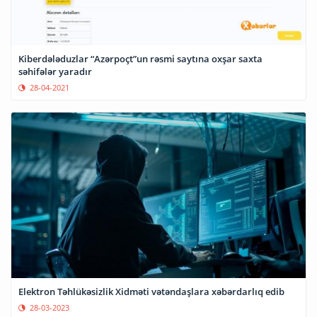
Kiberdələduzlar “Azərpoçt”un rəsmi saytına oxşar saxta
səhifələr yaradır
28-04-2021
Elektron Təhlükəsizlik Xidməti vətəndaşlara xəbərdarlıq edib
28-03-2023