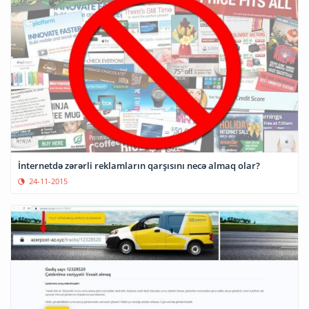
İnternetdə zərərli reklamların qarşısını necə almaq olar?
24-11-2015