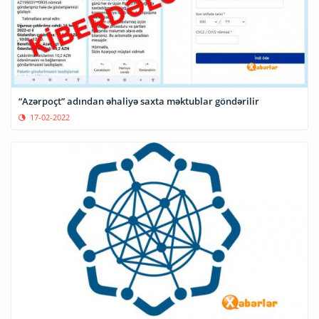
“Azərpoçt” adından əhaliyə saxta məktublar göndərilir
17-02-2022