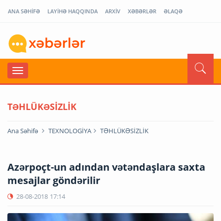
ANA SƏHİFƏ
LAYİHƏ HAQQINDA
ARXİV
XƏBƏRLƏR
ƏLAQƏ
TƏHLÜKƏSİZLİK
Ana Səhifə
TEXNOLOGİYA
TƏHLÜKƏSİZLİK
Azərpoçt-un adından vətəndaşlara saxta
mesajlar göndərilir
28-08-2018
17:14