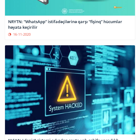
NRYTN: “WhatsApp” istifadəçilərinə qarşı “fişinq” hücumlar
həyata keçirilir
16-11-2020