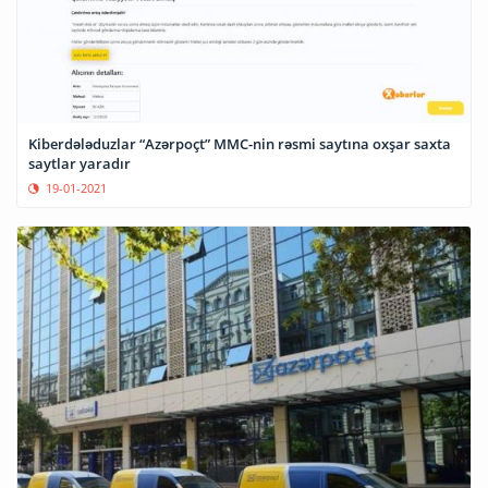
Kiberdələduzlar “Azərpoçt” MMC-nin rəsmi saytına oxşar saxta
saytlar yaradır
19-01-2021