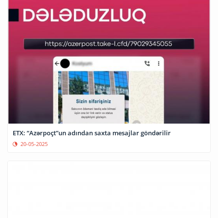
ETX: “Azərpoçt”un adından saxta mesajlar göndərilir
20-05-2025