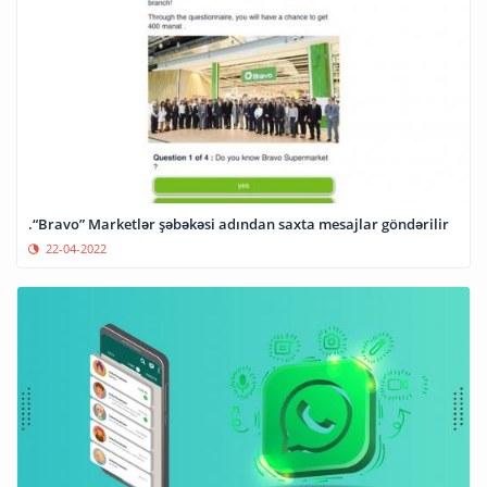
.“Bravo” Marketlər şəbəkəsi adından saxta mesajlar göndərilir
22-04-2022