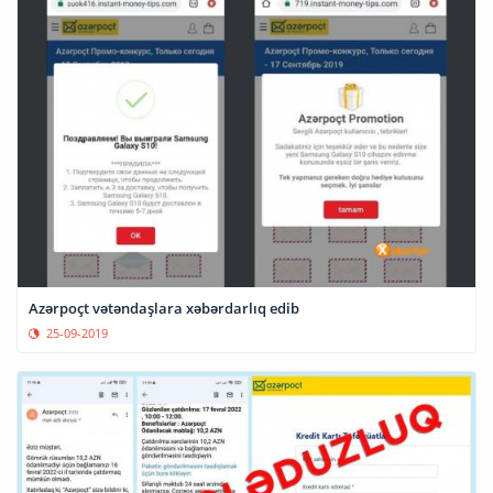
Azərpoçt vətəndaşlara xəbərdarlıq edib
25-09-2019