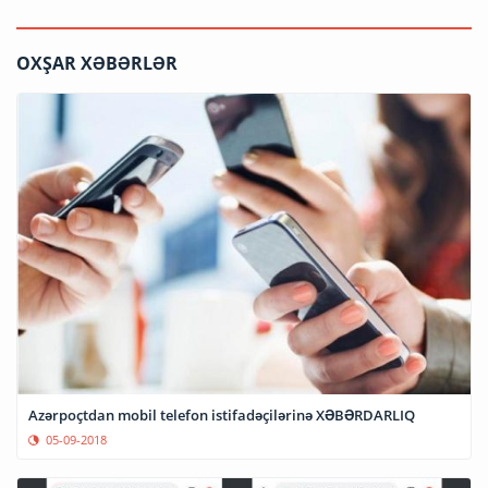
OXŞAR XƏBƏRLƏR
Azərpoçtdan mobil telefon istifadəçilərinə XƏBƏRDARLIQ
05-09-2018