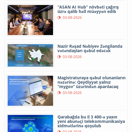
“ASAN AI Hub” növbəti çağırış
üzrə qalib həll müəyyən edib
03-08-2026
Nazir Rəşad Nəbiyev Zəngilanda
vətəndaşları qəbul edəcək
03-08-2026
Magistraturaya qəbul olunanların
nəzərinə: Qeydiyyat yalnız
“mygov” üzərindən aparılacaq
03-08-2026
Qarabağda bu il 3 400-ə yaxın
yeni abunəçi telekommunikasiya
xidmətlərinə qoşulub
03-08-2026