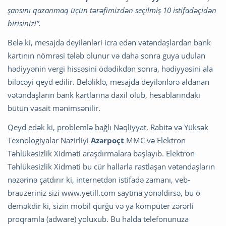
şansını qazanmaq üçün tərəfimizdən seçilmiş 10 istifadəçidən
birisiniz!”.
Belə ki, mesajda deyilənləri icra edən vətəndaşlardan bank
kartının nömrəsi tələb olunur və daha sonra guya udulan
hədiyyənin vergi hissəsini ödədikdən sonra, hədiyyəsini ala
biləcəyi qeyd edilir. Beləliklə, mesajda deyilənlərə aldanan
vətəndaşların bank kartlarına daxil olub, hesablarındakı
bütün vəsait mənimsənilir.
Qeyd edək ki, problemlə bağlı Nəqliyyat, Rabitə və Yüksək
Texnologiyalar Nazirliyi
Azərpoçt
MMC və Elektron
Təhlükəsizlik Xidməti araşdırmalara başlayıb. Elektron
Təhlükəsizlik Xidməti bu cür hallarla rastlaşan vətəndaşların
nəzərinə çatdırır ki, internetdən istifadə zamanı, veb-
brauzeriniz sizi www.yetill.com saytına yönəldirsə, bu o
deməkdir ki, sizin mobil qurğu və ya kompüter zərərli
proqramla (adware) yoluxub. Bu halda telefonunuza