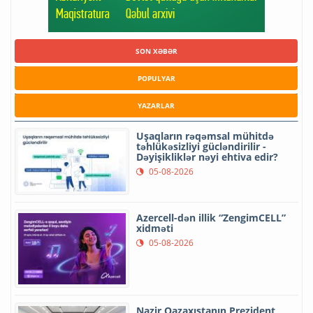
SON XƏBƏR
POPULYAR
YAZARLAR
Uşaqların rəqəmsal mühitdə
təhlükəsizliyi gücləndirilir -
Dəyişikliklər nəyi ehtiva edir?
05-08-2026
Azercell-dən illik “ZengimCELL”
xidməti
05-08-2026
Nazir Qazaxıstanın Prezident