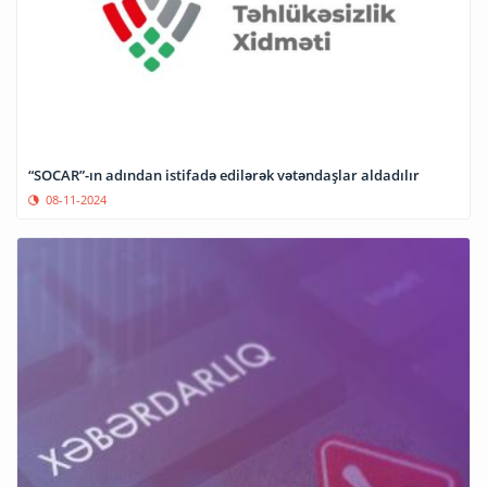
“SOCAR”-ın adından istifadə edilərək vətəndaşlar aldadılır
08-11-2024