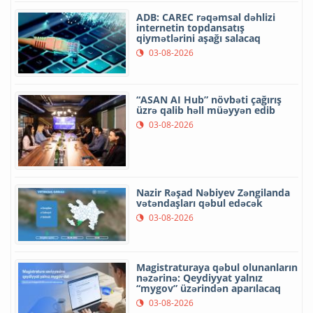
ADB: CAREC rəqəmsal dəhlizi
internetin topdansatış
qiymətlərini aşağı salacaq
03-08-2026
“ASAN AI Hub” növbəti çağırış
üzrə qalib həll müəyyən edib
03-08-2026
Nazir Rəşad Nəbiyev Zəngilanda
vətəndaşları qəbul edəcək
03-08-2026
Magistraturaya qəbul olunanların
nəzərinə: Qeydiyyat yalnız
“mygov” üzərindən aparılacaq
03-08-2026