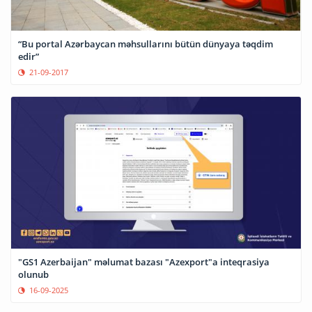
“Bu portal Azərbaycan məhsullarını bütün dünyaya təqdim
edir”
21-09-2017
"GS1 Azerbaijan" məlumat bazası "Azexport"a inteqrasiya
olunub
16-09-2025