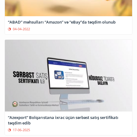
“ABAD” məhsulları “Amazon” və “eBay”da təqdim olunub
04-04-2022
“Azexport” Bolqarıstana ixrac üçün sərbəst satış sertifikatı
təqdim edib
17-06-2025