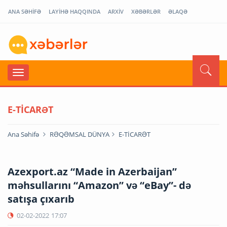
ANA SƏHİFƏ
LAYİHƏ HAQQINDA
ARXİV
XƏBƏRLƏR
ƏLAQƏ
E-TİCARƏT
Ana Səhifə
RƏQƏMSAL DÜNYA
E-TİCARƏT
Azexport.az “Made in Azerbaijan”
məhsullarını “Amazon” və “eBay”- də
satışa çıxarıb
02-02-2022
17:07