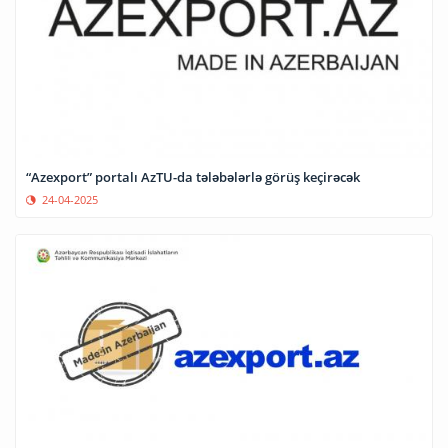
“Azexport” portalı AzTU-da tələbələrlə görüş keçirəcək
24-04-2025