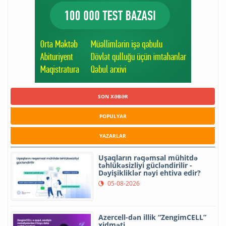
SON XƏBƏR
POPULYAR
YAZARLAR
Uşaqların rəqəmsal mühitdə
təhlükəsizliyi gücləndirilir -
Dəyişikliklər nəyi ehtiva edir?
05-08-2026
Azercell-dən illik “ZengimCELL”
xidməti