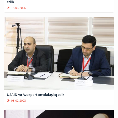
edib
18-06-2026
USAID və Azexport əməkdaşlıq edir
08-02-2023