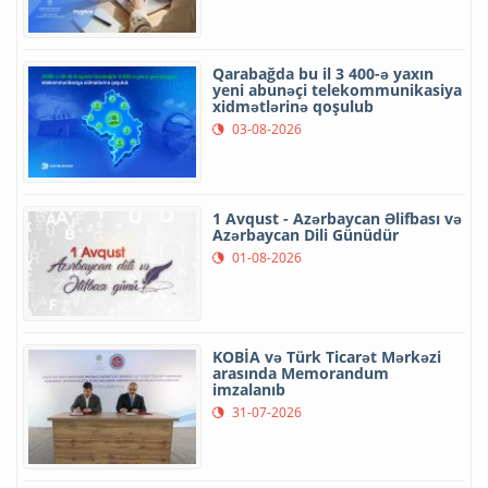
Qarabağda bu il 3 400-ə yaxın
yeni abunəçi telekommunikasiya
xidmətlərinə qoşulub
03-08-2026
1 Avqust - Azərbaycan Əlifbası və
Azərbaycan Dili Günüdür
01-08-2026
KOBİA və Türk Ticarət Mərkəzi
arasında Memorandum
imzalanıb
31-07-2026