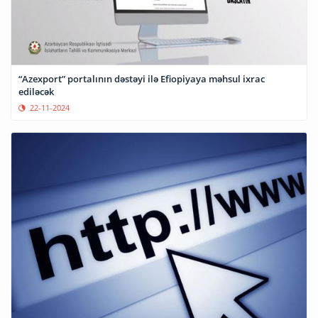
“Azexport” portalının dəstəyi ilə Efiopiyaya məhsul ixrac
ediləcək
22-11-2024