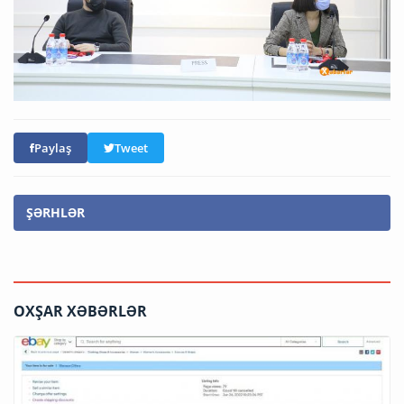
Paylaş
Tweet
ŞƏRHLƏR
OXŞAR XƏBƏRLƏR