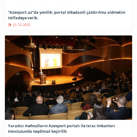
“Azexport.az”da yenilik: portal ölkədaxili çatdırılma xidmətini
istifadəyə verib.
21-12-2023
Yaradıcı məhsulların Azexport portalı ilə ixrac imkanları
mövzusunda təqdimat keçirilib