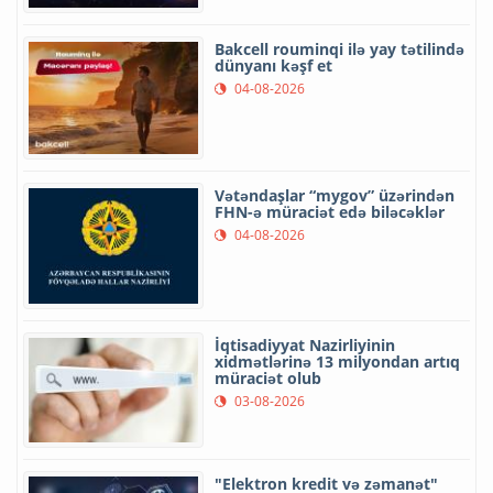
Bakcell rouminqi ilə yay tətilində
dünyanı kəşf et
04-08-2026
Vətəndaşlar “mygov” üzərindən
FHN-ə müraciət edə biləcəklər
04-08-2026
İqtisadiyyat Nazirliyinin
xidmətlərinə 13 milyondan artıq
müraciət olub
03-08-2026
"Elektron kredit və zəmanət"