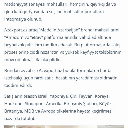
mədəniyyət sənayesi məhsulları, həmçinin, qeyri-qida və
qida kateqoriyasından seçilən məhsullar portallara
inteqrasiya olunub.
Azexport.az artıq “Made in Azerbaijan” brendi məhsullarını
“Amazon” və “eBay” platformalarında vahid ad altında
beynəlxalq alıcılara təqdim edəcək. Bu platformalarda satış
proseslərinə ciddi nəzarətin və yüksək keyfiyyət tələblərinin
mövcud olması ilə əlaqəlidir.
Bundan əvvəl isə Azexport.az bu platformalarda hər bir
istehsalçı üçün fərdi satıcı hesabının yaradılması xidmətini
təqdim edirdi.
Satışların əsasən İsrail, Yaponiya, Çin, Tayvan, Koreya,
Honkonq, Sinqapur, Amerika Birləşmiş Ştatları, Böyük
Britaniya, MDB və Avropa ölkələrinə həyata keçirilməsi
nəzərdə tutulub.