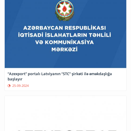
“Azexport” portalı Latviyanın “STC” şirkəti ilə əməkdaşlığa
başlayır
25-09-2024