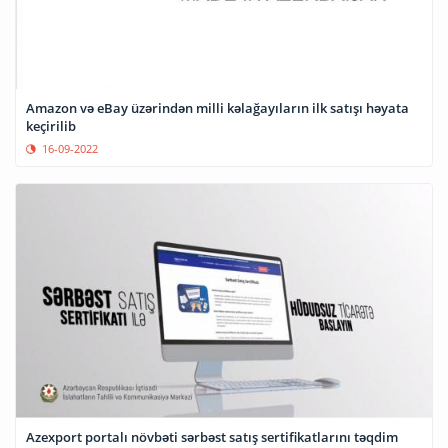
Amazon və eBay üzərindən milli kəlağayıların ilk satışı həyata
keçirilib
16-09-2022
Azexport portalı növbəti sərbəst satış sertifikatlarını təqdim