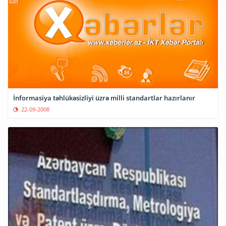
İnformasiya təhlükəsizliyi üzrə milli standartlar hazırlanır
22-09-2008