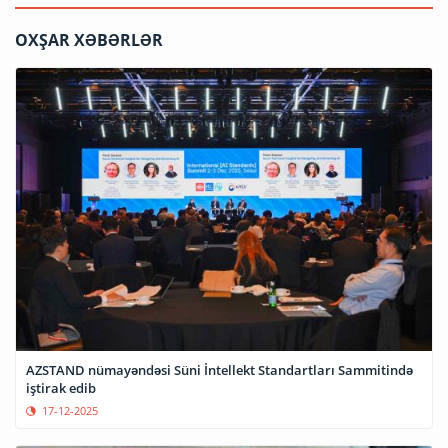
OXŞAR XƏBƏRLƏR
AZSTAND nümayəndəsi Süni İntellekt Standartları Sammitində
iştirak edib
17-12-2025