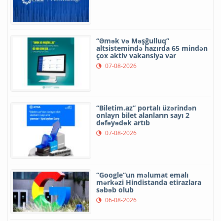
“Əmək və Məşğulluq”
altsistemində hazırda 65 mindən
çox aktiv vakansiya var
07-08-2026
“Biletim.az” portalı üzərindən
onlayn bilet alanların sayı 2
dəfəyədək artıb
07-08-2026
“Google”un məlumat emalı
mərkəzi Hindistanda etirazlara
səbəb olub
06-08-2026