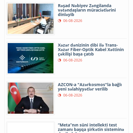
Rəşad Nəbiyev Zəngilanda
vətəndaşların müraciətlərini
dinləyib
06-08-2026
Xəzər dənizinin dibi ilə Trans-
Xəzər Fiber-Optik Kabel Xəttinin
çəkilişi başa çatıb
06-08-2026
AZCON-a "Azərkosmos"la bağlı
yeni səlahiyyətlər verilib
06-08-2026
“Meta”nın süni intellekti test
zamanı başqa şirkətin sisteminə