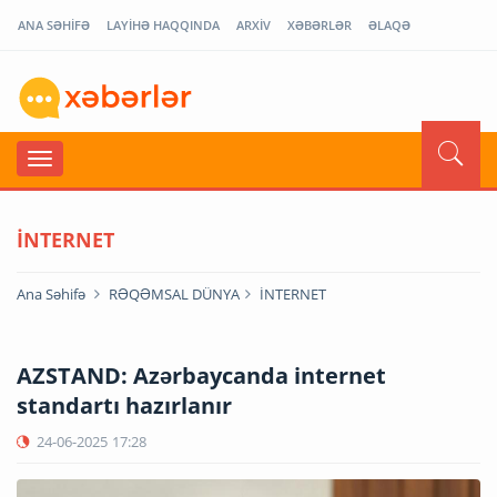
ANA SƏHİFƏ
LAYİHƏ HAQQINDA
ARXİV
XƏBƏRLƏR
ƏLAQƏ
İNTERNET
Ana Səhifə
RƏQƏMSAL DÜNYA
İNTERNET
AZSTAND: Azərbaycanda internet
standartı hazırlanır
24-06-2025
17:28