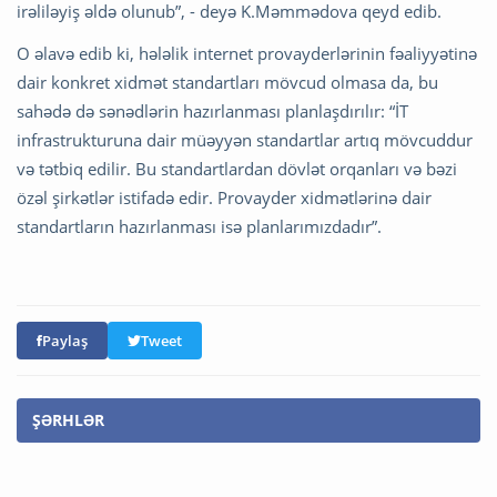
irəliləyiş əldə olunub”, - deyə K.Məmmədova qeyd edib.
O əlavə edib ki, hələlik internet provayderlərinin fəaliyyətinə
dair konkret xidmət standartları mövcud olmasa da, bu
sahədə də sənədlərin hazırlanması planlaşdırılır: “İT
infrastrukturuna dair müəyyən standartlar artıq mövcuddur
və tətbiq edilir. Bu standartlardan dövlət orqanları və bəzi
özəl şirkətlər istifadə edir. Provayder xidmətlərinə dair
standartların hazırlanması isə planlarımızdadır”.
Paylaş
Tweet
ŞƏRHLƏR