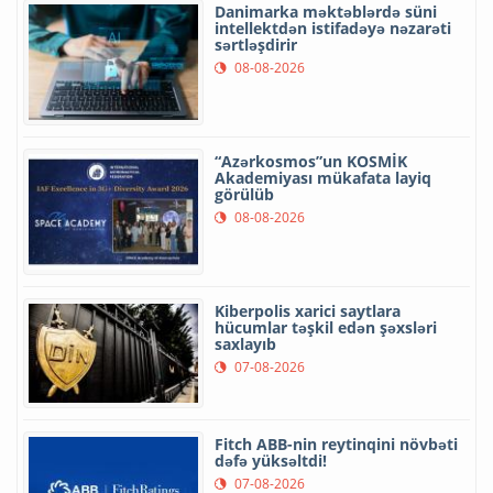
Danimarka məktəblərdə süni
intellektdən istifadəyə nəzarəti
sərtləşdirir
08-08-2026
“Azərkosmos”un KOSMİK
Akademiyası mükafata layiq
görülüb
08-08-2026
Kiberpolis xarici saytlara
hücumlar təşkil edən şəxsləri
saxlayıb
07-08-2026
Fitch ABB-nin reytinqini növbəti
dəfə yüksəltdi!
07-08-2026