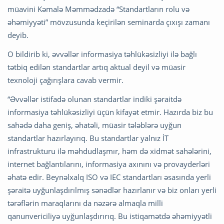
müavini Kəmalə Məmmədzadə “Standartların rolu və
əhəmiyyəti” mövzusunda keçirilən seminarda çıxışı zamanı
deyib.
O bildirib ki, əvvəllər informasiya təhlükəsizliyi ilə bağlı
tətbiq edilən standartlar artıq aktual deyil və müasir
texnoloji çağırışlara cavab vermir.
“Əvvəllər istifadə olunan standartlar indiki şəraitdə
informasiya təhlükəsizliyi üçün kifayət etmir. Hazırda biz bu
sahədə daha geniş, əhatəli, müasir tələblərə uyğun
standartlar hazırlayırıq. Bu standartlar yalnız İT
infrastrukturu ilə məhdudlaşmır, həm də xidmət sahələrini,
internet bağlantılarını, informasiya axınını və provayderləri
əhatə edir. Beynəlxalq ISO və IEC standartları əsasında yerli
şəraitə uyğunlaşdırılmış sənədlər hazırlanır və biz onları yerli
tərəflərin maraqlarını da nəzərə almaqla milli
qanunvericiliyə uyğunlaşdırırıq. Bu istiqamətdə əhəmiyyətli