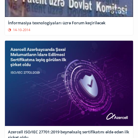
İnformasiya texnologiyaları üzrə Forum keçiriləcək
14-10-2014
Azercell ISO/IEC 27701:2019 beynəlxalq sertifikatını əldə edən ilk
şirkət oldu