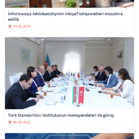
İnformasiya təhlükəsizliyinin inkişaf istiqamətləri müzakirə
edilib
19-05-2016
Türk Standartları İnstitutunun nümayəndələri ilə görüş
06-09-2022