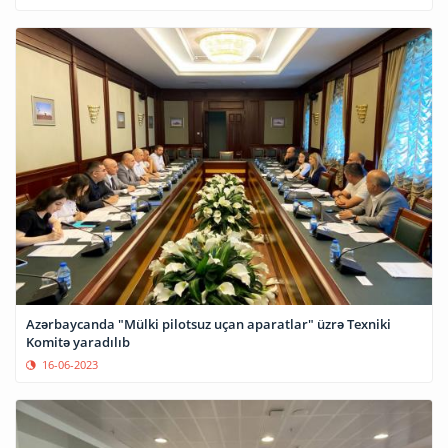
Azərbaycanda "Mülki pilotsuz uçan aparatlar" üzrə Texniki
Komitə yaradılıb
16-06-2023