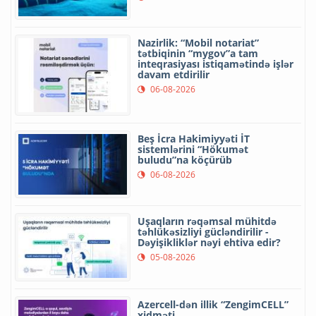
Nazirlik: “Mobil notariat”
tətbiqinin “mygov”a tam
inteqrasiyası istiqamətində işlər
davam etdirilir
06-08-2026
Beş İcra Hakimiyyəti İT
sistemlərini “Hökumət
buludu”na köçürüb
06-08-2026
Uşaqların rəqəmsal mühitdə
təhlükəsizliyi gücləndirilir -
Dəyişikliklər nəyi ehtiva edir?
05-08-2026
Azercell-dən illik “ZengimCELL”
xidməti