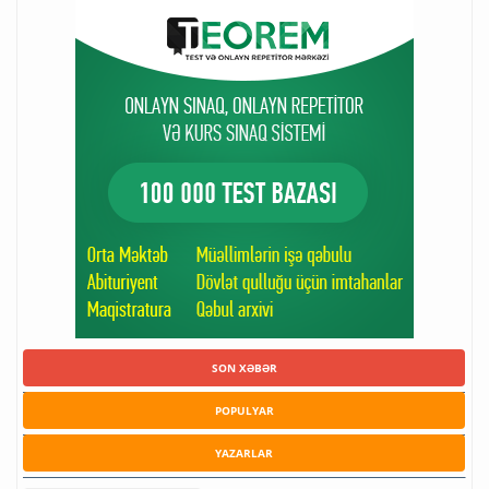
SON XƏBƏR
POPULYAR
YAZARLAR