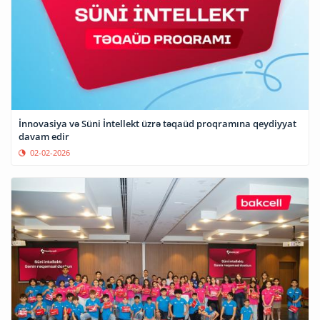
⁠İnnovasiya və Süni İntellekt üzrə təqaüd proqramına qeydiyyat
davam edir
02-02-2026