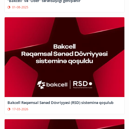
“Bakcell” və “Uber” tərəfdaşlığı genişlənir
01-08-2025
Bakcell Rəqəmsal Sənəd Dövriyyəsi (RSD) sisteminə qoşulub
17-03-2026