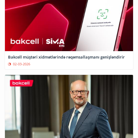
Bakcell müştəri xidmətlərində rəqəmsallaşmanı genişləndirir
02-03-2026