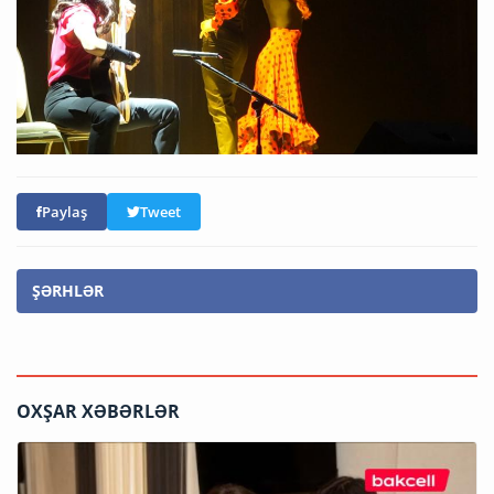
Paylaş
Tweet
ŞƏRHLƏR
OXŞAR XƏBƏRLƏR