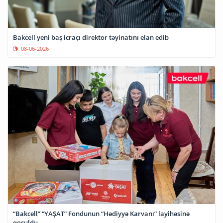
Bakcell yeni baş icraçı direktor təyinatını elan edib
08-06-2026
“Bakcell” “YAŞAT” Fondunun “Hədiyyə Karvanı” layihəsinə
qoşuldu