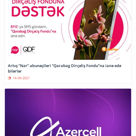
Artıq “Nar” abunəçiləri “Qarabag Dirçəliş Fondu”na ianə edə
bilərlər
14-09-2021