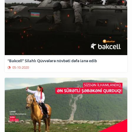
“Bakcell” Silahlı Qüvvələrə növbəti dəfə ianə edib
05-10-2020