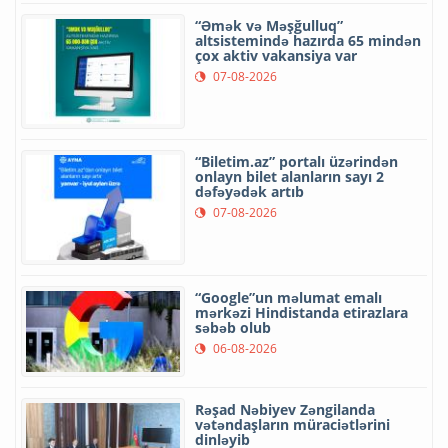
“Əmək və Məşğulluq”
altsistemində hazırda 65 mindən
çox aktiv vakansiya var
07-08-2026
“Biletim.az” portalı üzərindən
onlayn bilet alanların sayı 2
dəfəyədək artıb
07-08-2026
“Google”un məlumat emalı
mərkəzi Hindistanda etirazlara
səbəb olub
06-08-2026
Rəşad Nəbiyev Zəngilanda
vətəndaşların müraciətlərini
dinləyib