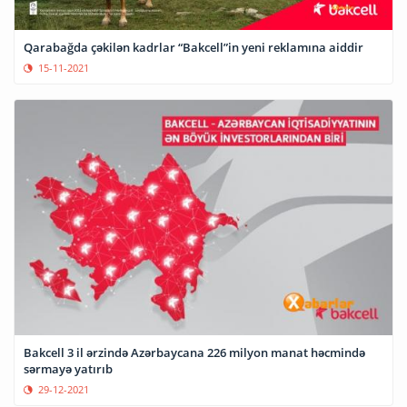
Qarabağda çəkilən kadrlar “Bakcell”in yeni reklamına aiddir
15-11-2021
Bakcell 3 il ərzində Azərbaycana 226 milyon manat həcmində
sərmayə yatırıb
29-12-2021