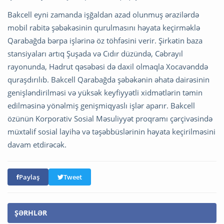
Bakcell eyni zamanda işğaldan azad olunmuş ərazilərdə
mobil rabitə şəbəkəsinin qurulmasını həyata keçirməklə
Qarabağda bərpa işlərinə öz töhfəsini verir. Şirkətin baza
stansiyaları artıq Şuşada və Cıdır düzündə, Cəbrayıl
rayonunda, Hadrut qəsəbəsi də daxil olmaqla Xocavənddə
quraşdırılıb. Bakcell Qarabağda şəbəkənin əhatə dairəsinin
genişləndirilməsi və yüksək keyfiyyətli xidmətlərin təmin
edilməsinə yönəlmiş genişmiqyaslı işlər aparır. Bakcell
özünün Korporativ Sosial Məsuliyyət proqramı çərçivəsində
müxtəlif sosial layihə və təşəbbüslərinin həyata keçirilməsini
davam etdirəcək.
Paylaş
Tweet
ŞƏRHLƏR