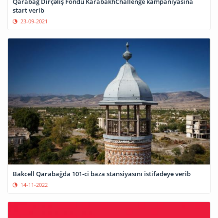
Qarabağ Dirçəliş Fondu KarabakhChallenge kampaniyasına
start verib
23-09-2021
Bakcell Qarabağda 101-ci baza stansiyasını istifadəyə verib
14-11-2022