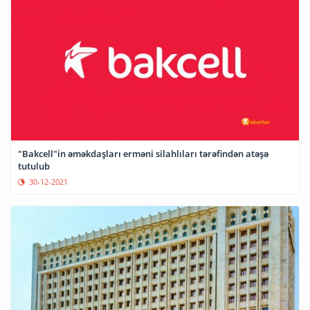
"Bakcell"in əməkdaşları erməni silahlıları tərəfindən atəşə
tutulub
30-12-2021