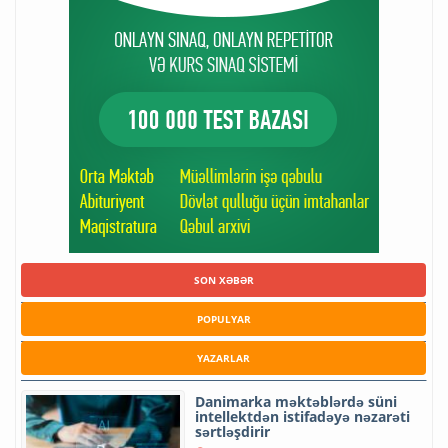
SON XƏBƏR
POPULYAR
YAZARLAR
Danimarka məktəblərdə süni
intellektdən istifadəyə nəzarəti
sərtləşdirir