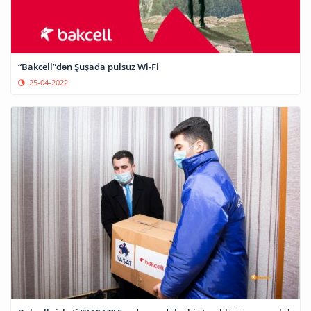
“Bakcell”dən Şuşada pulsuz Wi-Fi
25-04-2022