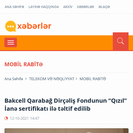
ANA SƏHİFƏ
LAYİHƏ HAQQINDA
ARXİV
XƏBƏRLƏR
ƏLAQƏ
MOBİL RABİTƏ
Ana Səhifə
TELEKOM VƏ NƏQLİYYAT
MOBİL RABİTƏ
Bakcell Qarabağ Dirçəliş Fondunun “Qızıl”
İanə sertifikatı ilə təltif edilib
12-10-2021
14:47