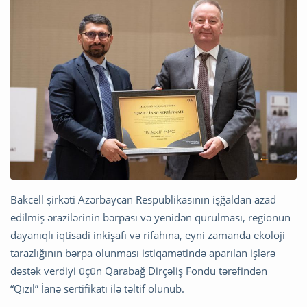
Bakcell şirkəti Azərbaycan Respublikasının işğaldan azad
edilmiş ərazilərinin bərpası və yenidən qurulması, regionun
dayanıqlı iqtisadi inkişafı və rifahına, eyni zamanda ekoloji
tarazlığının bərpa olunması istiqamətində aparılan işlərə
dəstək verdiyi üçün Qarabağ Dirçəliş Fondu tərəfindən
“Qızıl” İanə sertifikatı ilə təltif olunub.