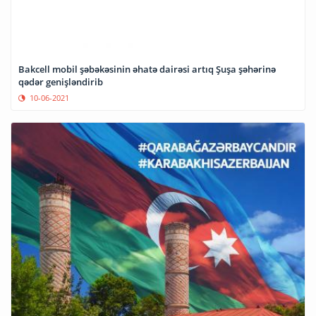
Bakcell mobil şəbəkəsinin əhatə dairəsi artıq Şuşa şəhərinə
qədər genişləndirib
10-06-2021