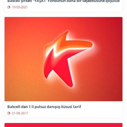
Bakcell şirkəti “YAŞAT” Fondunun daha bir təşəbbüsünə qoşulub
19-03-2021
Bakcell-dən 1 il pulsuz danışıq-Xüsusi tarif
01-08-2017