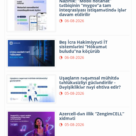
Nazirlik: “Mobil notariat”
tətbiqinin “mygov”a tam
inteqrasiyası istiqamətində işlər
davam etdirilir
06-08-2026
Beş İcra Hakimiyyəti İT
sistemlərini “Hökumət
buludu”na köçürüb
06-08-2026
Uşaqların rəqəmsal mühitdə
təhlükəsizliyi gücləndirilir -
Dəyişikliklər nəyi ehtiva edir?
05-08-2026
Azercell-dən illik “ZengimCELL”
xidməti
05-08-2026