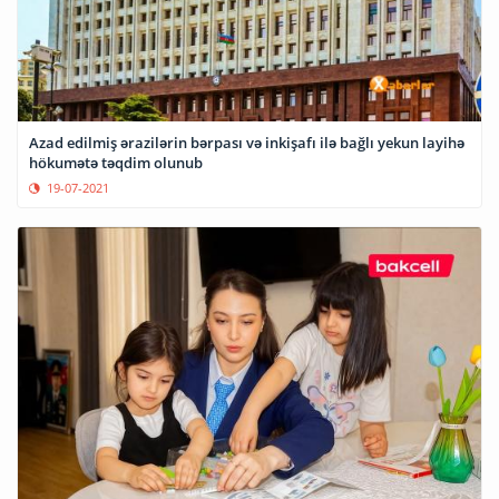
Azad edilmiş ərazilərin bərpası və inkişafı ilə bağlı yekun layihə
hökumətə təqdim olunub
19-07-2021