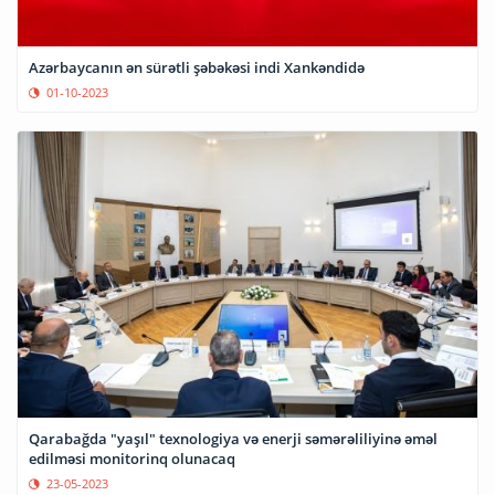
Azərbaycanın ən sürətli şəbəkəsi indi Xankəndidə
01-10-2023
Qarabağda "yaşıl" texnologiya və enerji səmərəliliyinə əməl
edilməsi monitorinq olunacaq
23-05-2023