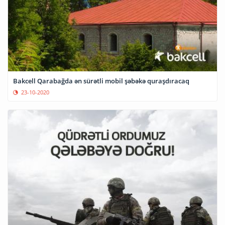
Bakcell Qarabağda ən sürətli mobil şəbəkə quraşdıracaq
23-10-2020