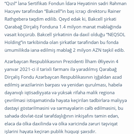
“Qızıl” İanə Sertifikatı Fondun İdarə Heyətinin sədri Rəhman
Hacıyev tərəfindən “Bakcell”in baş icraçı direktoru Rainer
Rathgeberə təqdim edilib. Qeyd edək ki, Bakcell şirkəti
Qarabağ Dirçəliş Fonduna 1.4 milyon manat məbləğində
vəsait köçürüb. Bakcell şirkətinin də daxil olduğu “NEQSOL
Holding”in tərkibində olan şirkətlər tərəfindən bu fonda
ümumilikdə ianə edilmiş məbləğ 2 milyon AZN təşkil edib.
Azərbaycan Respublikasının Prezidenti İlham Əliyevin 4
yanvar 2021-ci il tarixli fərmanı ilə yaradılmış Qarabağ
Dirçəliş Fondu Azərbaycan Respublikasının işğaldan azad
edilmiş ərazilərinin bərpası və yenidən qurulması, habelə
dayanıqlı iqtisadiyyata və yüksək rifaha malik regiona
çevrilməsi istiqamətində həyata keçirilən tədbirlərə maliyyə
dəstəyi göstərilməsini və sərmayələrin cəlb edilməsini, bu
sahədə dövlət-özəl tərəfdaşlığının inkişafını təmin edən,
eləcə də ölkə daxilində və ölkə xaricində zəruri təşviqat
işlərini həyata keçirən publik hüquqi şəxsdir.