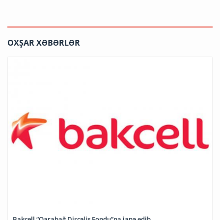
OXŞAR XƏBƏRLƏR
Bakcell “Qarabağ Dirçəliş Fondu”na ianə edib