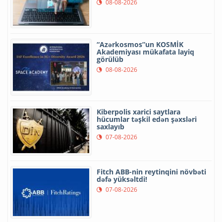
08-08-2026
“Azərkosmos”un KOSMİK
Akademiyası mükafata layiq
görülüb
08-08-2026
Kiberpolis xarici saytlara
hücumlar təşkil edən şəxsləri
saxlayıb
07-08-2026
Fitch ABB-nin reytinqini növbəti
dəfə yüksəltdi!
07-08-2026