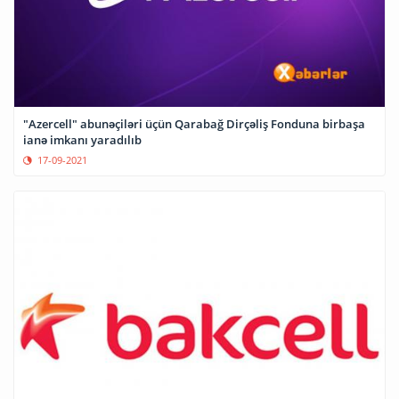
"Azercell" abunəçiləri üçün Qarabağ Dirçəliş Fonduna birbaşa
ianə imkanı yaradılıb
17-09-2021