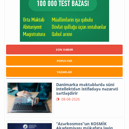
SON XƏBƏR
POPULYAR
YAZARLAR
Danimarka məktəblərdə süni
intellektdən istifadəyə nəzarəti
sərtləşdirir
08-08-2026
“Azərkosmos”un KOSMİK
Akademiyası mükafata layiq