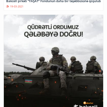
Bakcell şirkəti “YAŞAT” Fondunun daha bir təşəbbüsünə qoşulub
19-03-2021