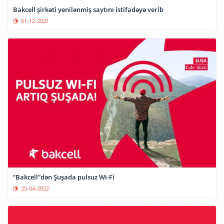
Bakcell şirkəti yenilənmiş saytını istifadəyə verib
01-12-2021
“Bakcell”dən Şuşada pulsuz Wi-Fi
25-04-2022