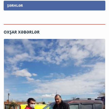
ŞƏRHLƏR
OXŞAR XƏBƏRLƏR