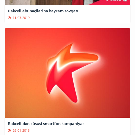
Bakcell abunəçilərinə bayram sovqatı
11-03-2019
Bakcell-dən xüsusi smartfon kampaniyası
26-01-2018