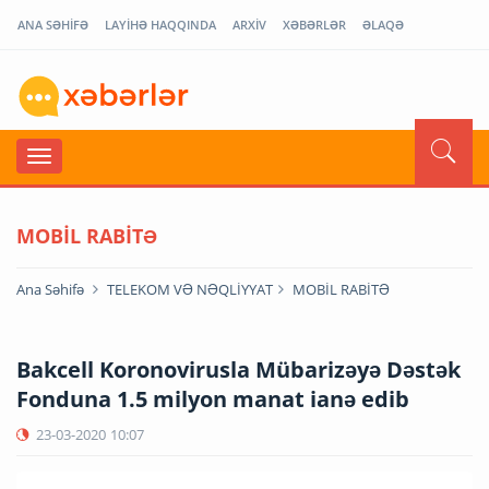
ANA SƏHİFƏ
LAYİHƏ HAQQINDA
ARXİV
XƏBƏRLƏR
ƏLAQƏ
MOBİL RABİTƏ
Ana Səhifə
TELEKOM VƏ NƏQLİYYAT
MOBİL RABİTƏ
Bakcell Koronovirusla Mübarizəyə Dəstək
Fonduna 1.5 milyon manat ianə edib
23-03-2020
10:07