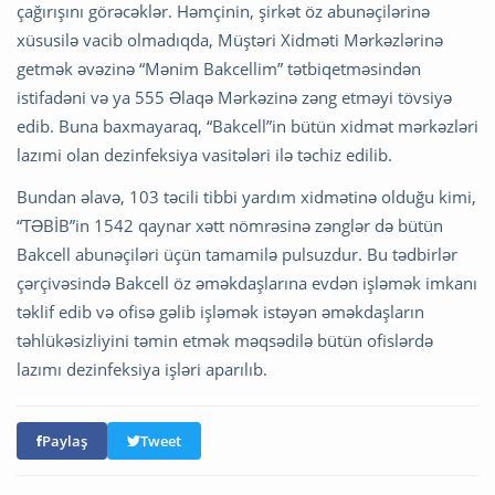
çağırışını görəcəklər. Həmçinin, şirkət öz abunəçilərinə
xüsusilə vacib olmadıqda, Müştəri Xidməti Mərkəzlərinə
getmək əvəzinə “Mənim Bakcellim” tətbiqetməsindən
istifadəni və ya 555 Əlaqə Mərkəzinə zəng etməyi tövsiyə
edib. Buna baxmayaraq, “Bakcell”in bütün xidmət mərkəzləri
lazımi olan dezinfeksiya vasitələri ilə təchiz edilib.
Bundan əlavə, 103 təcili tibbi yardım xidmətinə olduğu kimi,
“TƏBİB”in 1542 qaynar xətt nömrəsinə zənglər də bütün
Bakcell abunəçiləri üçün tamamilə pulsuzdur. Bu tədbirlər
çərçivəsində Bakcell öz əməkdaşlarına evdən işləmək imkanı
təklif edib və ofisə gəlib işləmək istəyən əməkdaşların
təhlükəsizliyini təmin etmək məqsədilə bütün ofislərdə
lazımı dezinfeksiya işləri aparılıb.
Paylaş
Tweet