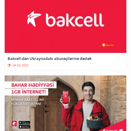
Bakcell-dən Ukraynadakı abunəçilərinə dəstək
24-02-2022