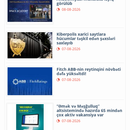
görülüb
08-08-2026
Kiberpolis xarici saytlara
hücumlar təşkil edən şəxsləri
saxlayıb
07-08-2026
Fitch ABB-nin reytinqini növbəti
dəfə yüksəltdi!
07-08-2026
“Əmək və Məşğulluq”
altsistemində hazırda 65 mindən
çox aktiv vakansiya var
07-08-2026