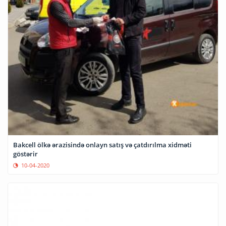
Bakcell ölkə ərazisində onlayn satış və çatdırılma xidməti
göstərir
10-04-2020