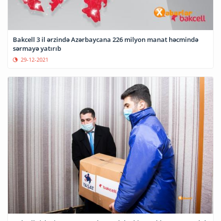
Bakcell 3 il ərzində Azərbaycana 226 milyon manat həcmində
sərmayə yatırıb
29-12-2021