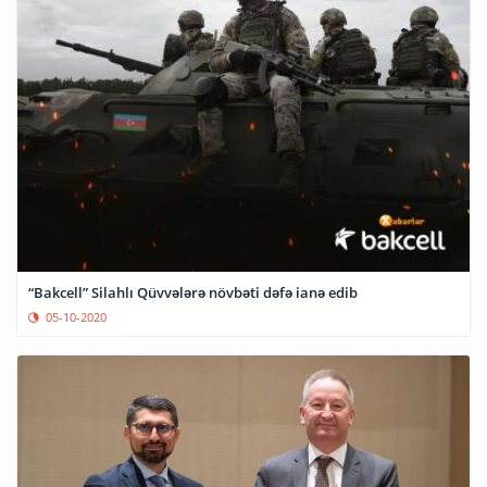
“Bakcell” Silahlı Qüvvələrə növbəti dəfə ianə edib
05-10-2020