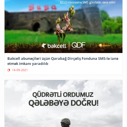
Bakcell abunəçiləri üçün Qarabağ Dirçəliş Fonduna SMS-lə ianə
etmək imkanı yaradılıb
14-09-2021