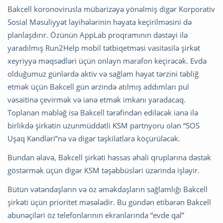
Bakcell koronovirusla mübarizəyə yönəlmiş digər Korporativ
Sosial Məsuliyyət layihələrinin həyata keçirilməsini də
planlaşdırır. Özünün AppLab proqramının dəstəyi ilə
yaradılmış Run2Help mobil tətbiqetməsi vasitəsilə şirkət
xeyriyyə məqsədləri üçün onlayn marafon keçirəcək. Evdə
olduğumuz günlərdə aktiv və sağlam həyat tərzini təbliğ
etmək üçün Bakcell gün ərzində atılmış addımları pul
vəsaitinə çevirmək və ianə etmək imkanı yaradacaq.
Toplanan məbləğ isə Bakcell tərəfindən ediləcək ianə ilə
birlikdə şirkətin uzunmüddətli KSM partnyoru olan “SOS
Uşaq Kəndləri”nə və digər təşkilatlara köçürüləcək.
Bundan əlavə, Bakcell şirkəti həssas əhali qruplarına dəstək
göstərmək üçün digər KSM təşəbbüsləri üzərində işləyir.
Bütün vətəndaşların və öz əməkdaşların sağlamlığı Bakcell
şirkəti üçün prioritet məsələdir. Bu gündən etibarən Bakcell
abunəçiləri öz telefonlarının ekranlarında “evde qal”