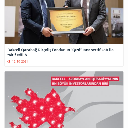
Bakcell Qarabağ Dirçəliş Fondunun “Qızıl” İanə sertifikatı ilə
təltif edilib
12-10-2021