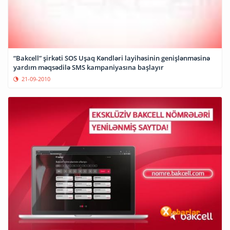
“Bakcell” şirkəti SOS Uşaq Kəndləri layihəsinin genişlənməsinə
yardım məqsədilə SMS kampaniyasına başlayır
21-09-2010