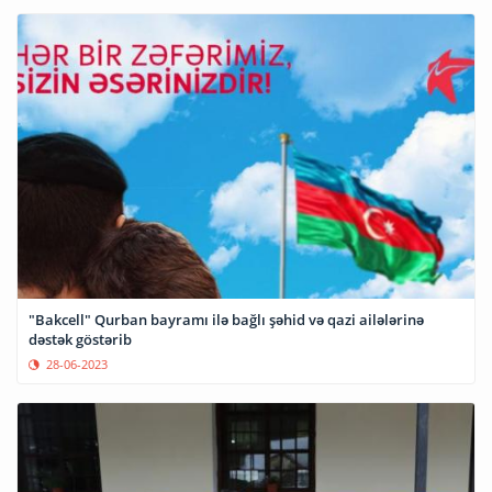
"Bakcell" Qurban bayramı ilə bağlı şəhid və qazi ailələrinə
dəstək göstərib
28-06-2023