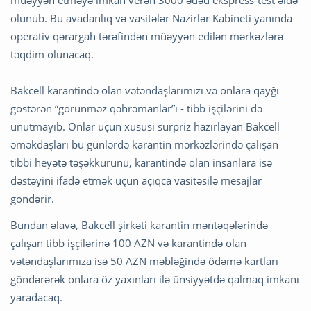
müəyyən etməyə imkan verən 3000 ədəd ekspress-test əldə
olunub. Bu avadanlıq və vasitələr Nazirlər Kabineti yanında
operativ qərargah tərəfindən müəyyən edilən mərkəzlərə
təqdim olunacaq.
Bakcell karantində olan vətəndaşlarımızı və onlara qayğı
göstərən “görünməz qəhrəmanlar”ı - tibb işçilərini də
unutmayıb. Onlar üçün xüsusi sürpriz hazırlayan Bakcell
əməkdaşları bu günlərdə karantin mərkəzlərində çalışan
tibbi heyətə təşəkkürünü, karantində olan insanlara isə
dəstəyini ifadə etmək üçün açıqca vasitəsilə mesajlar
göndərir.
Bundan əlavə, Bakcell şirkəti karantin məntəqələrində
çalışan tibb işçilərinə 100 AZN və karantində olan
vətəndaşlarımıza isə 50 AZN məbləğində ödəmə kartları
göndərərək onlara öz yaxınları ilə ünsiyyətdə qalmaq imkanı
yaradacaq.