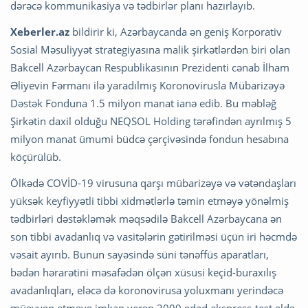
dərəcə kommunikasiya və tədbirlər planı hazırlayıb.
Xeberler.az
bildirir ki, Azərbaycanda ən geniş Korporativ
Sosial Məsuliyyət strategiyasına malik şirkətlərdən biri olan
Bakcell Azərbaycan Respublikasının Prezidenti cənab İlham
Əliyevin Fərmanı ilə yaradılmış Koronovirusla Mübarizəyə
Dəstək Fonduna 1.5 milyon manat ianə edib. Bu məbləğ
Şirkətin daxil olduğu NEQSOL Holding tərəfindən ayrılmış 5
milyon manat ümumi büdcə çərçivəsində fondun hesabına
köçürülüb.
Ölkədə COVİD-19 virusuna qarşı mübarizəyə və vətəndaşları
yüksək keyfiyyətli tibbi xidmətlərlə təmin etməyə yönəlmiş
tədbirləri dəstəkləmək məqsədilə Bakcell Azərbaycana ən
son tibbi avadanlıq və vasitələrin gətirilməsi üçün iri həcmdə
vəsait ayırıb. Bunun sayəsində süni tənəffüs aparatları,
bədən hərarətini məsafədən ölçən xüsusi keçid-buraxılış
avadanlıqları, eləcə də koronovirusa yoluxmanı yerindəcə