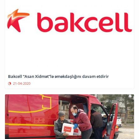
Bakcell “Asan Xidmət”lə əməkdaşlığını davam etdirir
21-04-2020