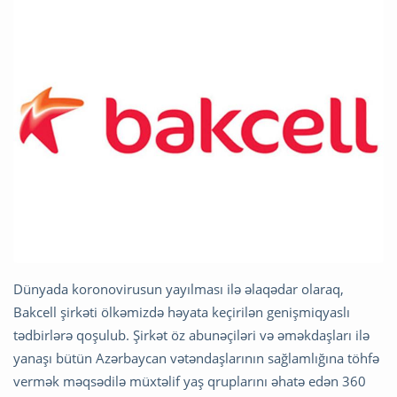
Dünyada koronovirusun yayılması ilə əlaqədar olaraq,
Bakcell şirkəti ölkəmizdə həyata keçirilən genişmiqyaslı
tədbirlərə qoşulub. Şirkət öz abunəçiləri və əməkdaşları ilə
yanaşı bütün Azərbaycan vətəndaşlarının sağlamlığına töhfə
vermək məqsədilə müxtəlif yaş qruplarını əhatə edən 360