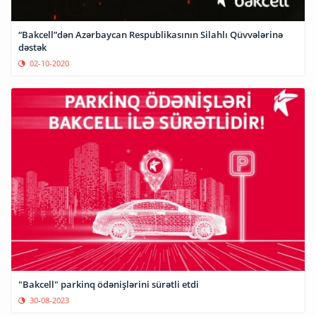
“Bakcell”dən Azərbaycan Respublikasının Silahlı Qüvvələrinə
dəstək
02-10-2020
"Bakcell" parkinq ödənişlərini sürətli etdi
30-08-2023