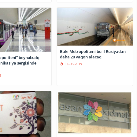
Bakı Metropoliteni bu il Rusiyadan
daha 20 vaqon alacaq
opoliteni” beynəlxalq
ikasiya sərgisində
11-06-2019
b
3