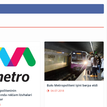
Bakı Metropoliteni işini bərpa etdi
politeninin
04-07-2018
rında reklam lövhələri
ur
5