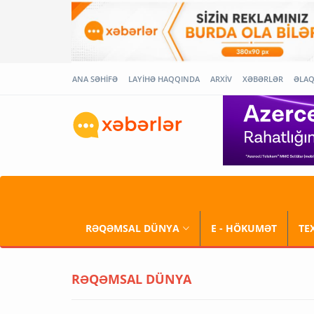
ANA SƏHİFƏ
LAYİHƏ HAQQINDA
ARXİV
XƏBƏRLƏR
ƏLA
RƏQƏMSAL DÜNYA
E - HÖKUMƏT
TE
RƏQƏMSAL DÜNYA