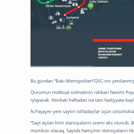
Bu gündən “Bakı Metropoliten”QSC-nin yenilənmiş s
Qurumun mətbuat xidmətinin rəhbəri Nəsimi Pa
işləyəcək. Növbəti həftədən isə tam fəaliyyətə baş
N.Paşayev yeni saytın istifadəçilər üçün üstünlükl
“Sayt açılan kimi stansiyaların sxemi əks olunub.
mümkün olacaq. Saytda həmçinin stansiyaların tik