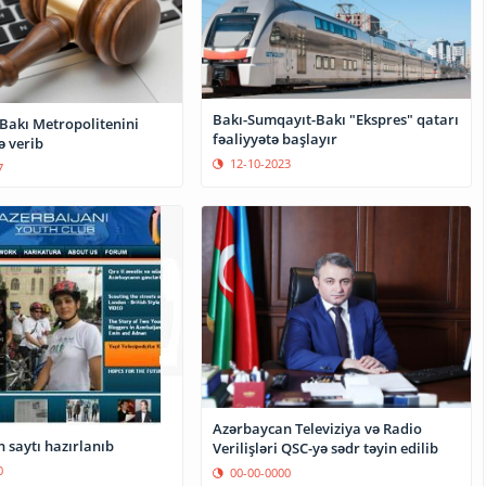
Bakı-Sumqayıt-Bakı "Ekspres" qatarı
Bakı Metropolitenini
fəaliyyətə başlayır
 verib
12-10-2023
7
Azərbaycan Televiziya və Radio
 saytı hazırlanıb
Verilişləri QSC-yə sədr təyin edilib
0
00-00-0000