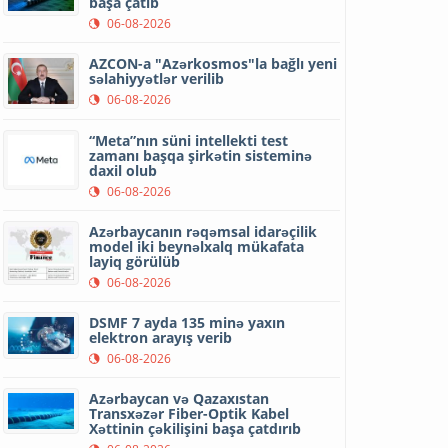
başa çatıb
06-08-2026
AZCON-a "Azərkosmos"la bağlı yeni
səlahiyyətlər verilib
06-08-2026
“Meta”nın süni intellekti test
zamanı başqa şirkətin sisteminə
daxil olub
06-08-2026
Azərbaycanın rəqəmsal idarəçilik
model iki beynəlxalq mükafata
layiq görülüb
06-08-2026
DSMF 7 ayda 135 minə yaxın
elektron arayış verib
06-08-2026
Azərbaycan və Qazaxıstan
Transxəzər Fiber-Optik Kabel
Xəttinin çəkilişini başa çatdırıb