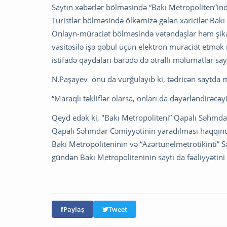
Saytın xəbərlər bölməsində “Bakı Metropoliten”ində
Turistlər bölməsində ölkəmizə gələn xaricilər Bak
Onlayn-müraciət bölməsində vətəndaşlar həm şikayə
vasitəsilə işə qəbul üçün elektron müraciət etmə
istifadə qaydaları barədə də ətraflı məlumatlar s
N.Paşayev onu da vurğulayıb ki, tədricən saytda mü
“Maraqlı təkliflər olarsa, onları da dəyərləndirəcəyi
Qeyd edək ki, "Bakı Metropoliteni” Qapalı Səhmdar
Qapalı Səhmdar Cəmiyyətinin yaradılması haqqında"
Bakı Metropoliteninin və “Azərtunelmetrotikinti” S
gündən Bakı Metropoliteninin saytı da fəaliyyətini
Paylaş
Tweet