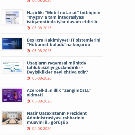
06-08-2026
Nazirlik: “Mobil notariat” tətbiqinin
“mygov”a tam inteqrasiyası
istiqamətində işlər davam etdirilir
06-08-2026
Beş İcra Hakimiyyəti İT sistemlərini
“Hökumət buludu”na köçürüb
06-08-2026
Uşaqların rəqəmsal mühitdə
təhlükəsizliyi gücləndirilir -
Dəyişikliklər nəyi ehtiva edir?
05-08-2026
Azercell-dən illik “ZengimCELL”
xidməti
05-08-2026
Nazir Qazaxıstanın Prezident
Administrasiyası rəhbərinin
müavini ilə görüşüb
05-08-2026