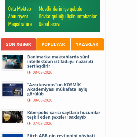
SON XƏBƏR
POPULYAR
YAZARLAR
Danimarka məktəblərdə süni
intellektdən istifadəyə nəzarəti
sərtləşdirir
08-08-2026
“Azərkosmos”un KOSMİK
Akademiyası mükafata layiq
görülüb
08-08-2026
Kiberpolis xarici saytlara hücumlar
təşkil edən şəxsləri saxlayıb
07-08-2026
Fitch ABB-nin reytinqini növbəti