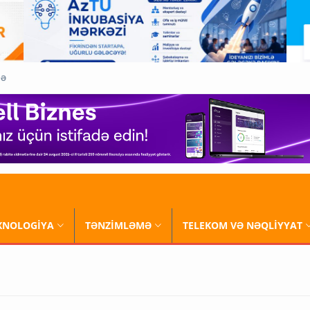
QƏ
XNOLOGİYA
TƏNZİMLƏMƏ
TELEKOM VƏ NƏQLİYYAT