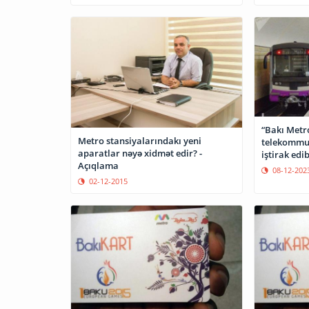
“Bakı Metr
Metro stansiyalarındakı yeni
telekommun
aparatlar nəyə xidmət edir? -
iştirak edi
Açıqlama
08-12-202
02-12-2015