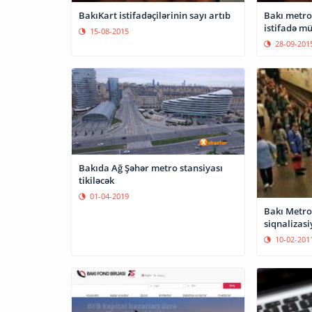
BakıKart istifadəçilərinin sayı artıb
Bakı metro
istifadə mü
15-08-2015
28-09-201
Bakıda Ağ Şəhər metro stansiyası
tikiləcək
01-04-2019
Bakı Metro
siqnalizasi
10-02-201