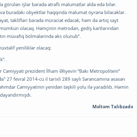
 görülən işlər barədə ətraflı məlumatlar əldə edə bilər.
ı və buradakı obyektlər haqqında məlumat öyrənə biləcəklər.
t, təklifləri barədə müraciət edəcək, həm də artıq sayt
k mümkün olacaq. Həmçinin metrodan, gediş kartlarından
aytın müvafiq bölmələrində əks olunub”.
xtəlif yeniliklər olacaq:
k”.
 Cəmiyyəti prezident İlham Əliyevin “Bakı Metropoliteni”
 27 fevral 2014-cü il tarixli 289 saylı Sərəncamına əsasən
əhmdar Cəmiyyətinin yenidən təşkili yolu ilə yaradılıb. Həmin
 dayandırmışdı.
Məltəm Talıbzadə