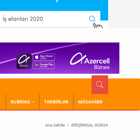
RUBRİKA
TƏDBİRLƏR
MÜSAHİBƏ
Ana Səhifə
RƏQƏMSAL DÜNYA