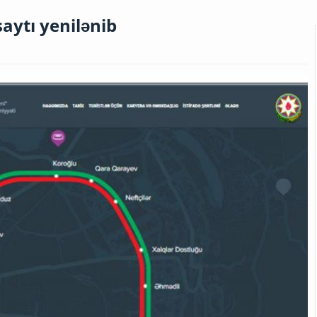
aytı yenilənib