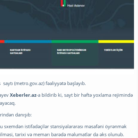
aytı (metro.gov.az) fəaliyyətə başlayıb.
şayev
Xeberler.az
-a bildirib ki, sayt bir həftə yoxlama rejimində
layacaq.
ərindən danışıb:
 Bu sxemdən istifadəçilər stansiyalararası məsafəni öyrənmək
ilməsi, tarixi və memarı barədə məlumatlar da əks olunub.