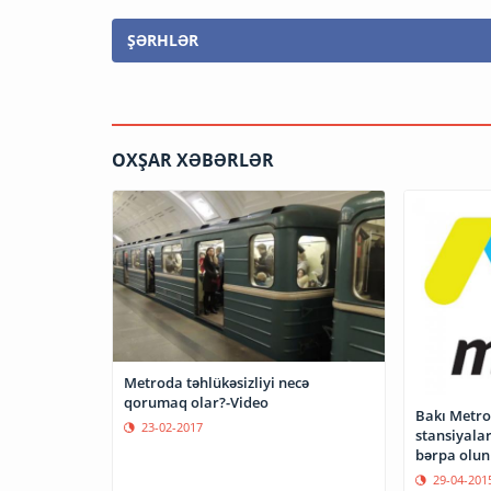
ŞƏRHLƏR
OXŞAR XƏBƏRLƏR
Metroda təhlükəsizliyi necə
qorumaq olar?-Video
Bakı Metro
23-02-2017
stansiyala
bərpa olun
29-04-201