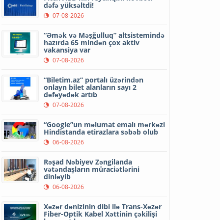
dəfə yüksəltdi!
07-08-2026
“Əmək və Məşğulluq” altsistemində
hazırda 65 mindən çox aktiv
vakansiya var
07-08-2026
“Biletim.az” portalı üzərindən
onlayn bilet alanların sayı 2
dəfəyədək artıb
07-08-2026
“Google”un məlumat emalı mərkəzi
Hindistanda etirazlara səbəb olub
06-08-2026
Rəşad Nəbiyev Zəngilanda
vətəndaşların müraciətlərini
dinləyib
06-08-2026
Xəzər dənizinin dibi ilə Trans-Xəzər
Fiber-Optik Kabel Xəttinin çəkilişi