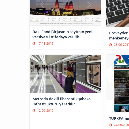
Bakı Fond Birjasının saytının yeni
Provayder 
versiyası istifadəyə verilib
məhkəməyə
17-11-2015
28-06-201
Metroda daxili fiberoptik şəbəkə
infrastrukturu yaradılır
12-09-2019
TÜRKPA-nın
24-08-201