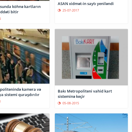
ASAN xidmət-in saytı yeniləndi
sunda köhnə kartların
25-07-2017
ddəti bitir
5
politenində kamera və
Bakı Metropoliteni vahid kart
ya sistemi quraşdırılır
sisteminə keçir
1
05-08-2015