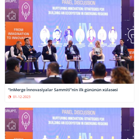
“InMerge İnnovasiyalar Sammiti”nin ilk gününün xülasəsi
01-12-2023