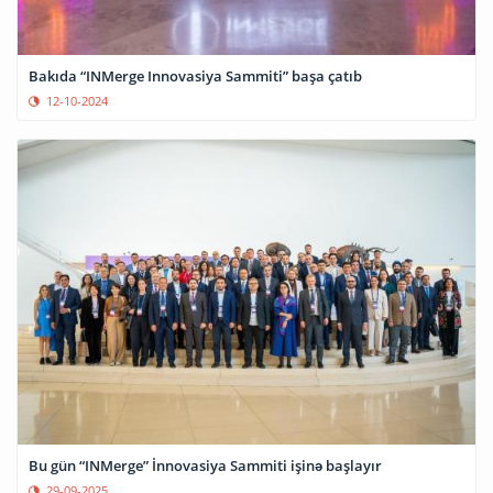
Bakıda “INMerge Innovasiya Sammiti” başa çatıb
12-10-2024
Bu gün “INMerge” İnnovasiya Sammiti işinə başlayır
29-09-2025