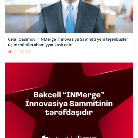
Cəlal Qasımov: "INMerge” İnnovasiya Sammiti yeni təşəbbüslər
üçün mühüm əhəmiyyət kəsb edir"
11-10-2024