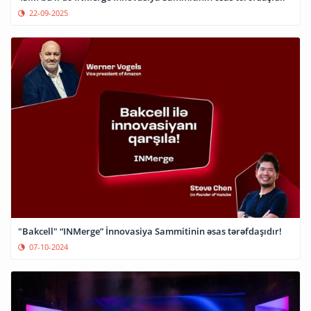
22-09-2025
"Bakcell" “INMerge” İnnovasiya Sammitinin əsas tərəfdaşıdır!
07-10-2024