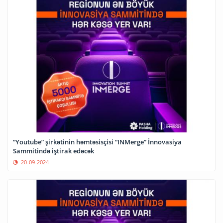
“Youtube” şirkətinin həmtəsisçisi “INMerge” İnnovasiya
Sammitində iştirak edəcək
20-09-2024