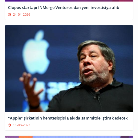
Clopos startapı INMerge Ventures-dən yeni investisiya alıb
24-04-2026
"Apple" şirkətinin həmtəsisçisi Bakıda sammitdə iştirak edəcək
11-08-2023