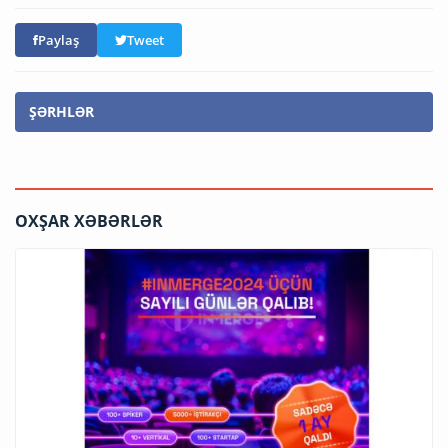
Paylaş
Tweet
ŞƏRHLƏR
OXŞAR XƏBƏRLƏR