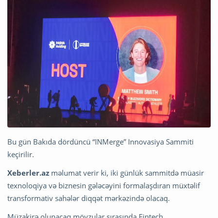
Bu gün Bakıda dördüncü “INMerge” Innovasiya Sammiti
keçirilir.
Xeberler.az
məlumat verir ki, iki günlük sammitdə müasir
texnoloqiya və biznesin gələcəyini formalaşdıran müxtəlif
transformativ sahələr diqqət mərkəzində olacaq.
Müzakirə olunacaq mövzular sırasında Fintech,