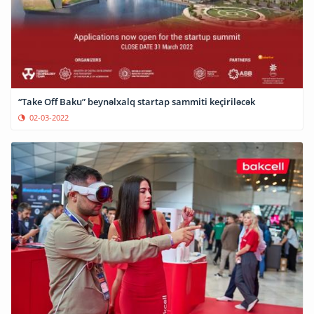
“Take Off Baku” beynəlxalq startap sammiti keçiriləcək
02-03-2022