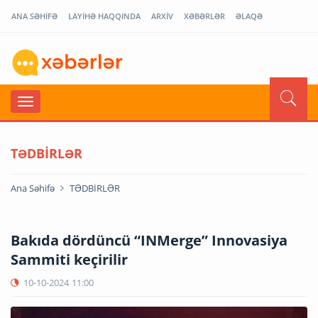
ANA SƏHİFƏ
LAYİHƏ HAQQINDA
ARXİV
XƏBƏRLƏR
ƏLAQƏ
TƏDBİRLƏR
Ana Səhifə
TƏDBİRLƏR
Bakıda dördüncü “INMerge” Innovasiya
Sammiti keçirilir
10-10-2024
11:00