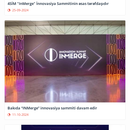
4SİM "InMerge" İnnovasiya Sammitinin əsas tərəfdaşıdır
25-09-2024
Bakıda “INMerge” innovasiya sammiti davam edir
11-10-2024