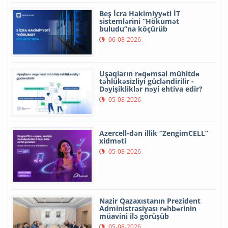
Beş İcra Hakimiyyəti İT
sistemlərini “Hökumət
buludu”na köçürüb
06-08-2026
Uşaqların rəqəmsal mühitdə
təhlükəsizliyi gücləndirilir -
Dəyişikliklər nəyi ehtiva edir?
05-08-2026
Azercell-dən illik “ZengimCELL”
xidməti
05-08-2026
Nazir Qazaxıstanın Prezident
Administrasiyası rəhbərinin
müavini ilə görüşüb
05-08-2026