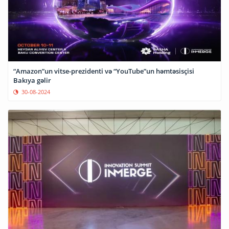
“Amazon”un vitse-prezidenti və “YouTube”un həmtəsisçisi
Bakıya gəlir
30-08-2024