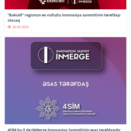
“Bakcell” regionun ən nüfuzlu innovasiya sammitinin tərəfdaşı
olacaq
26-05-2025
4SİM bu il də INMerge İnnovasiya Sammitinin əsas tərəfdaşıdır