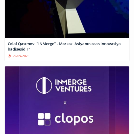
Cəlal Qasımov: "INMerge" - Mərkəzi Asiyanın əsas innovasiya
hadisəsidir"
29-09-2025