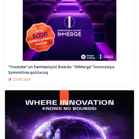
"Youtube"un həmtəsisçisi Bakıda "INMerge” İnnovasiya
Sammitinə qatılacaq
23-09-2024