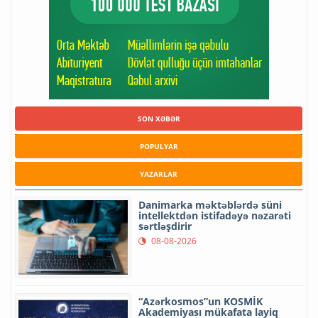
SON XƏBƏR
POPULYAR
YAZARLAR
Danimarka məktəblərdə süni
intellektdən istifadəyə nəzarəti
sərtləşdirir
08-08-2026
“Azərkosmos”un KOSMİK
Akademiyası mükafata layiq