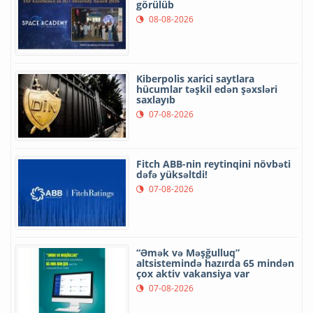
görülüb
08-08-2026
Kiberpolis xarici saytlara
hücumlar təşkil edən şəxsləri
saxlayıb
07-08-2026
Fitch ABB-nin reytinqini növbəti
dəfə yüksəltdi!
07-08-2026
“Əmək və Məşğulluq”
altsistemində hazırda 65 mindən
çox aktiv vakansiya var
07-08-2026