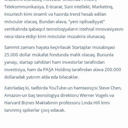
Telekommunikasiya, E-ticarət, Süni intellekt, Marketinq,
Insurtech kimi önəmli və hazırda trend hesab edilən
mövzular olacaq. Bundan əlavə, "yeni iqdisadiyyat"
vertikalında qabaqcıl texnoloqiyaların istehsal innovasiyasını
necə idarə etdiyi kimi mövzular müzakirə olunacaq.
Sammit zamanı həyata keçiriləcək Startaplar müsabiqəsi
25.000 dollar mükafat fondunda malik olacaq. Bununla
yanaşı, startap sahibləri həm investorlar tərəfindən
investisiya, həm də PAŞA Holdinq tərəfindən əlavə 200.000
dollaradək yatırım əldə edə biləcəklər.
Xatırladaq ki, tədbirdə YouTube-un həmtəsisçisi Steve Chen,
Amazon-un baş texnologiya direktoru Werner Vogels və
Harvard Biznes Məktəbinin professoru Linda Hill kimi
tanınmış spikerlər çıxış edəcək.