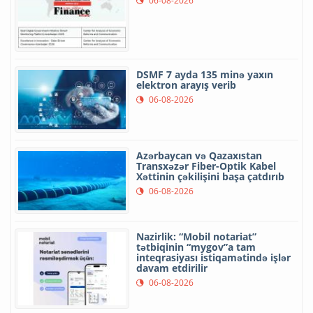
06-08-2026
DSMF 7 ayda 135 minə yaxın
elektron arayış verib
06-08-2026
Azərbaycan və Qazaxıstan
Transxəzər Fiber-Optik Kabel
Xəttinin çəkilişini başa çatdırıb
06-08-2026
Nazirlik: “Mobil notariat”
tətbiqinin “mygov”a tam
inteqrasiyası istiqamətində işlər
davam etdirilir
06-08-2026