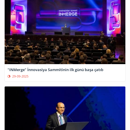
"INMerge" İnnovasiya Sammitinin ilk günü başa çatıb
29-09-2025