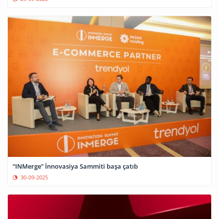
“INMerge” İnnovasiya Sammiti başa çatıb
30-09-2025