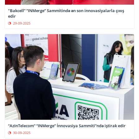
"Bakcell” “INMerge” Sammitində ən son innovasiyalarla çıxış
edir
29-09-2025
“AzInTelecom” “INMerge” İnnovasiya Sammiti”ndə iştirak edir
30-09-2025