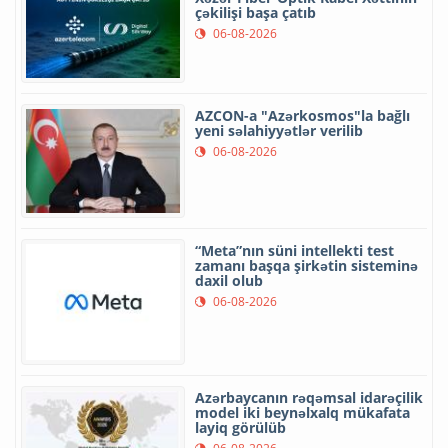
çəkilişi başa çatıb
06-08-2026
AZCON-a "Azərkosmos"la bağlı
yeni səlahiyyətlər verilib
06-08-2026
“Meta”nın süni intellekti test
zamanı başqa şirkətin sisteminə
daxil olub
06-08-2026
Azərbaycanın rəqəmsal idarəçilik
model iki beynəlxalq mükafata
layiq görülüb