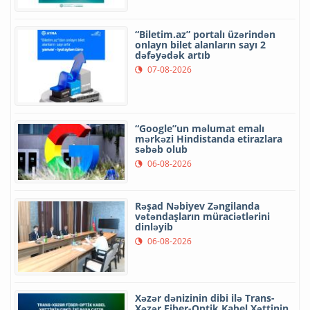
“Biletim.az” portalı üzərindən
onlayn bilet alanların sayı 2
dəfəyədək artıb
07-08-2026
“Google”un məlumat emalı
mərkəzi Hindistanda etirazlara
səbəb olub
06-08-2026
Rəşad Nəbiyev Zəngilanda
vətəndaşların müraciətlərini
dinləyib
06-08-2026
Xəzər dənizinin dibi ilə Trans-
Xəzər Fiber-Optik Kabel Xəttinin