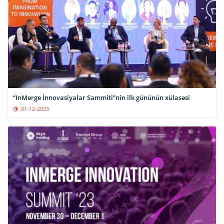
“InMerge İnnovasiyalar Sammiti”nin ilk gününün xülasəsi
01-12-2023