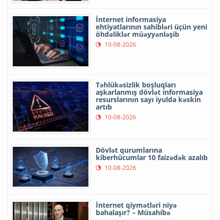
İnternet informasiya
ehtiyatlarının sahibləri üçün yeni
öhdəliklər müəyyənləşib
10-08-2026
Təhlükəsizlik boşluqları
aşkarlanmış dövlət informasiya
resurslarının sayı iyulda kəskin
artıb
10-08-2026
Dövlət qurumlarına
kiberhücumlar 10 faizədək azalıb
10-08-2026
İnternet qiymətləri niyə
bahalaşır? – Müsahibə