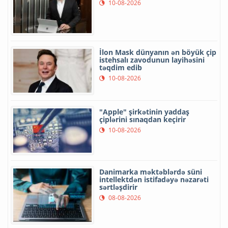
10-08-2026
İlon Mask dünyanın ən böyük çip
istehsalı zavodunun layihəsini
təqdim edib
10-08-2026
"Apple" şirkətinin yaddaş
çiplərini sınaqdan keçirir
10-08-2026
Danimarka məktəblərdə süni
intellektdən istifadəyə nəzarəti
sərtləşdirir
08-08-2026