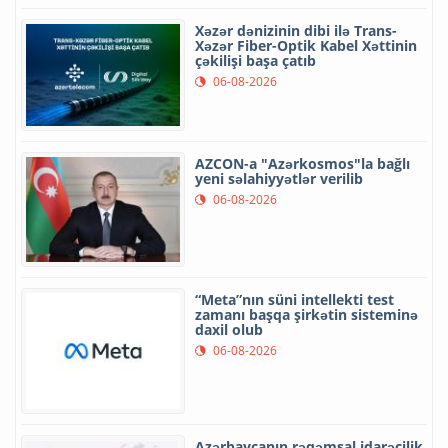
Xəzər dənizinin dibi ilə Trans-
Xəzər Fiber-Optik Kabel Xəttinin
çəkilişi başa çatıb
06-08-2026
AZCON-a "Azərkosmos"la bağlı
yeni səlahiyyətlər verilib
06-08-2026
“Meta”nın süni intellekti test
zamanı başqa şirkətin sisteminə
daxil olub
06-08-2026
Azərbaycanın rəqəmsal idarəçilik