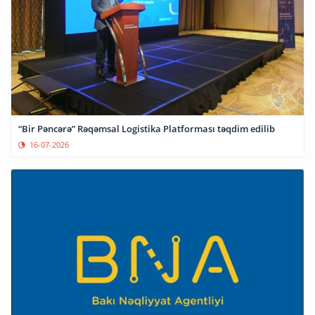
“Bir Pəncərə” Rəqəmsal Logistika Platforması təqdim edilib
16-07-2026