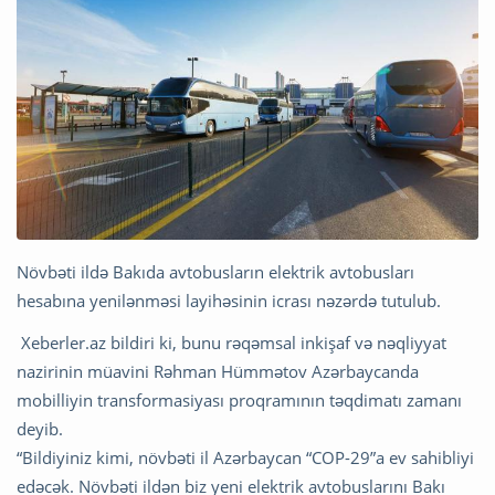
Növbəti ildə Bakıda avtobusların elektrik avtobusları
hesabına yenilənməsi layihəsinin icrası nəzərdə tutulub.
Xeberler.az bildiri ki, bunu rəqəmsal inkişaf və nəqliyyat
nazirinin müavini Rəhman Hümmətov Azərbaycanda
mobilliyin transformasiyası proqramının təqdimatı zamanı
deyib.
“Bildiyiniz kimi, növbəti il Azərbaycan “COP-29”a ev sahibliyi
edəcək. Növbəti ildən biz yeni elektrik avtobuslarını Bakı