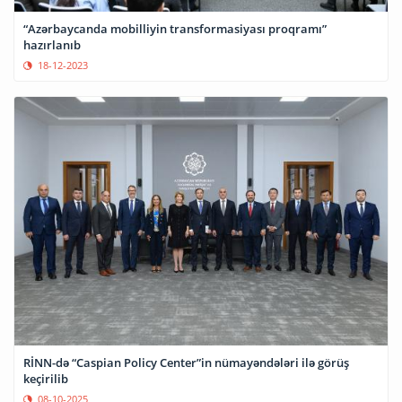
“Azərbaycanda mobilliyin transformasiyası proqramı”
hazırlanıb
18-12-2023
RİNN-də “Caspian Policy Center”in nümayəndələri ilə görüş
keçirilib
08-10-2025