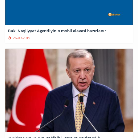
Bakı Nəqliyyat Agentliyinin mobil əlavəsi hazırlanır
26-09-2019
Türkiyə COP-31-ə ev sahibliyi üçün müraciət edib