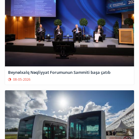
Beynəlxalq Nəqliyyat Forumunun Sammiti başa çatıb
08-05-2026