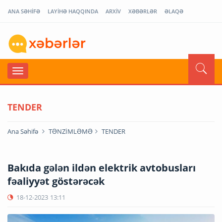
ANA SƏHİFƏ
LAYİHƏ HAQQINDA
ARXİV
XƏBƏRLƏR
ƏLAQƏ
TENDER
Ana Səhifə
TƏNZİMLƏMƏ
TENDER
Bakıda gələn ildən elektrik avtobusları
fəaliyyət göstərəcək
18-12-2023
13:11