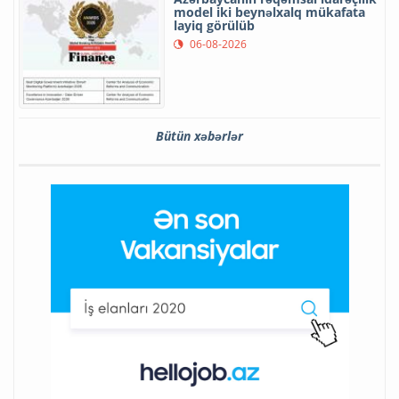
model iki beynəlxalq mükafata
layiq görülüb
06-08-2026
Bütün xəbərlər