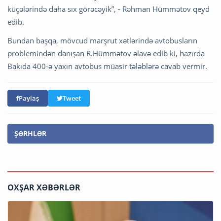
küçələrində daha sıx görəcəyik”, - Rəhman Hümmətov qeyd
edib.
Bundan başqa, mövcud marşrut xətlərində avtobusların
problemindən danışan R.Hümmətov əlavə edib ki, hazırda
Bakıda 400-ə yaxın avtobus müasir tələblərə cavab vermir.
Paylaş
Tweet
ŞƏRHLƏR
OXŞAR XƏBƏRLƏR