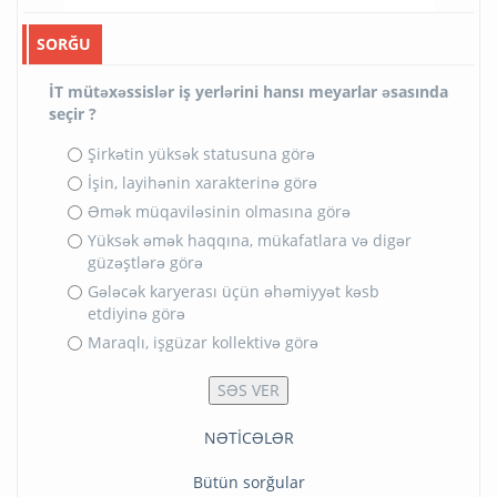
SORĞU
İT mütəxəssislər iş yerlərini hansı meyarlar əsasında
seçir ?
Şirkətin yüksək statusuna görə
İşin, layihənin xarakterinə görə
Əmək müqaviləsinin olmasına görə
Yüksək əmək haqqına, mükafatlara və digər
güzəştlərə görə
Gələcək karyerası üçün əhəmiyyət kəsb
etdiyinə görə
Maraqlı, işgüzar kollektivə görə
NƏTİCƏLƏR
Bütün sorğular