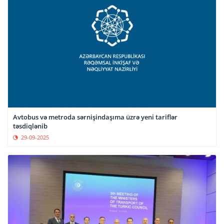
Avtobus və metroda sərnişindaşıma üzrə yeni tariflər
təsdiqlənib
29-09-2025