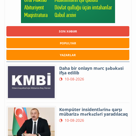
SON XƏBƏR
POPULYAR
YAZARLAR
Daha bir onlayn mərc şəbəkəsi
ifşa edilib
10-08-2026
Kompüter insidentlərinə qarşı
mübarizə mərkəzləri yaradılacaq
10-08-2026