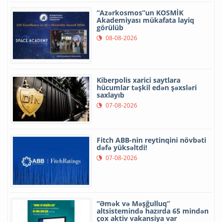
“Azərkosmos”un KOSMİK
Akademiyası mükafata layiq
görülüb
08-08-2026
Kiberpolis xarici saytlara
hücumlar təşkil edən şəxsləri
saxlayıb
07-08-2026
Fitch ABB-nin reytinqini növbəti
dəfə yüksəltdi!
07-08-2026
“Əmək və Məşğulluq”
altsistemində hazırda 65 mindən
çox aktiv vakansiya var