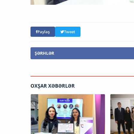
Paylaş
Tweet
ŞƏRHLƏR
OXŞAR XƏBƏRLƏR