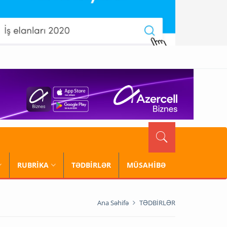
RUBRİKA
TƏDBİRLƏR
MÜSAHİBƏ
Ana Səhifə
TƏDBİRLƏR