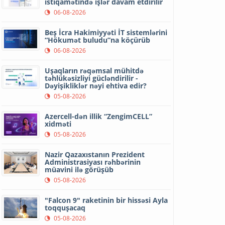
istiqamətində işlər davam etdirilir
06-08-2026
Beş İcra Hakimiyyəti İT sistemlərini
“Hökumət buludu”na köçürüb
06-08-2026
Uşaqların rəqəmsal mühitdə
təhlükəsizliyi gücləndirilir -
Dəyişikliklər nəyi ehtiva edir?
05-08-2026
Azercell-dən illik “ZengimCELL”
xidməti
05-08-2026
Nazir Qazaxıstanın Prezident
Administrasiyası rəhbərinin
müavini ilə görüşüb
05-08-2026
"Falcon 9" raketinin bir hissəsi Ayla
toqquşacaq
05-08-2026