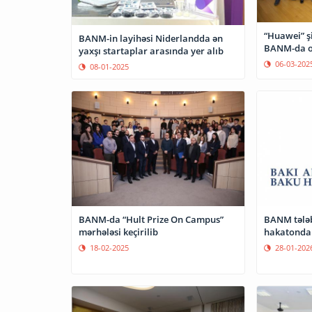
“Huawei” ş
BANM-in layihəsi Niderlandda ən
BANM-da o
yaxşı startaplar arasında yer alıb
06-03-202
08-01-2025
BANM-da “Hult Prize On Campus”
BANM tələb
mərhələsi keçirilib
hakatonda 
18-02-2025
28-01-202