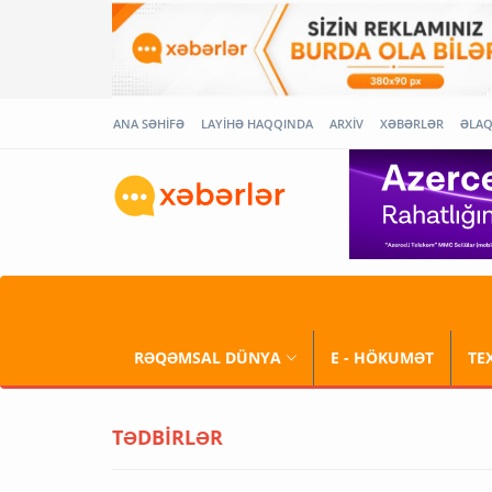
ANA SƏHİFƏ
LAYİHƏ HAQQINDA
ARXİV
XƏBƏRLƏR
ƏLA
RƏQƏMSAL DÜNYA
E - HÖKUMƏT
TE
TƏDBİRLƏR