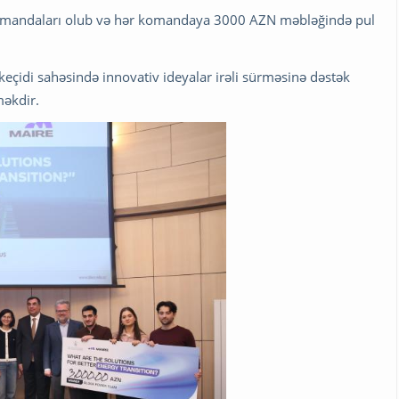
 komandaları olub və hər komandaya 3000 AZN məbləğində pul
keçidi sahəsində innovativ ideyalar irəli sürməsinə dəstək
əkdir.