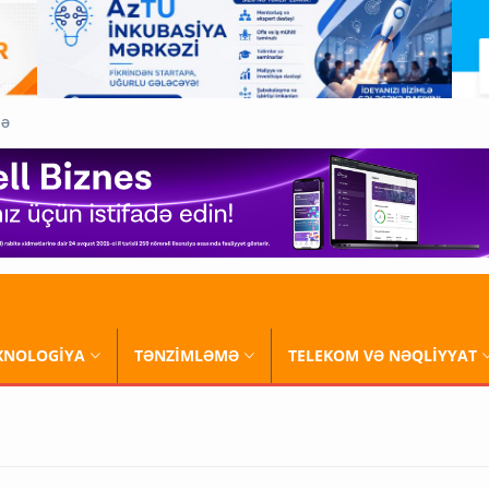
QƏ
XNOLOGİYA
TƏNZİMLƏMƏ
TELEKOM VƏ NƏQLİYYAT