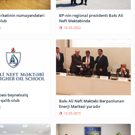
irkətinin nümayəndələri
BP-nin regional prezidenti Bakı Ali
lub
Neft Məktəbində
5
16-05-2022
əsi beynəlxalq
qalib olub
Bakı Ali Neft Məktəbi Bərpaolunan
Enerji Mərkəzi yaradır
6
12-05-2015