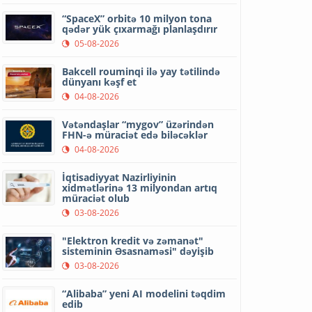
“SpaceX” orbitə 10 milyon tona
qədər yük çıxarmağı planlaşdırır
05-08-2026
Bakcell rouminqi ilə yay tətilində
dünyanı kəşf et
04-08-2026
Vətəndaşlar “mygov” üzərindən
FHN-ə müraciət edə biləcəklər
04-08-2026
İqtisadiyyat Nazirliyinin
xidmətlərinə 13 milyondan artıq
müraciət olub
03-08-2026
"Elektron kredit və zəmanət"
sisteminin Əsasnaməsi" dəyişib
03-08-2026
“Alibaba” yeni AI modelini təqdim
edib