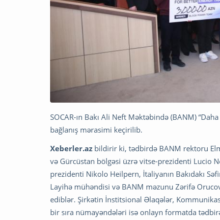
SOCAR-ın Bakı Ali Neft Məktəbində (BANM) “Daha ya
bağlanış mərasimi keçirilib.
Xeberler.az
bildirir ki, tədbirdə BANM rektoru El
və Gürcüstan bölgəsi üzrə vitse-prezidenti Lucio N
prezidenti Nikolo Heilpern, İtaliyanın Bakıdakı Səfi
Layihə mühəndisi və BANM məzunu Zərifə Orucova v
ediblər. Şirkətin İnstitsional Əlaqələr, Kommunikas
bir sıra nümayəndələri isə onlayn formatda tədbir