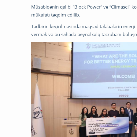
Müsabiqənin qalibi “Block Power” və “Climasel”
mükafatı təqdim edilib.
Tədbirin keçirilməsində məqsəd tələbələrin enerji 
vermək və bu sahədə beynəlxalq təcrübəni bölüşm