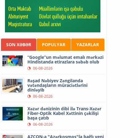
SON XƏBƏR
POPULYAR
YAZARLAR
“Google”un məlumat emalı mərkəzi
Hindistanda etirazlara səbəb olub
06-08-2026
Rəşad Nəbiyev Zəngilanda
vətəndaşların müraciətlərini
dinləyib
06-08-2026
Xəzər dənizinin dibi ilə Trans-Xəzər
Fiber-Optik Kabel Xəttinin çəkilişi
başa çatıb
06-08-2026
AZCON-a "Azərkosmos"la bağlı yeni