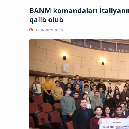
BANM komandaları İtaliyanın
qalib olub
03-04-2025
10:19