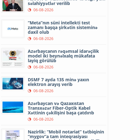
səlahiyyətlər verilib
06-08-2026
“Meta”nın süni intellekti test
zamanı başqa şirkətin sisteminə
daxil olub
06-08-2026
Azərbaycanın rəqəmsal idarəçilik
model iki beynəlxalq mükafata
layiq görülüb
06-08-2026
DSMF 7 ayda 135 minə yaxın
elektron arayış verib
06-08-2026
Azərbaycan və Qazaxıstan
Transxəzər Fiber-Optik Kabel
Xəttinin çəkilişini başa çatdırıb
06-08-2026
Nazirlik: “Mobil notariat” tətbiqinin
“mygov”a tam inteqrasiyası