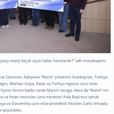
xşı enerji keçidi üçün həllər hansılardır?” adlı müsabiqənin
mar Qasımov, İtaliyanın “Maire” şirkətinin Azərbaycan, Türkiyə
egro, Mərkəzi Asiya, Xəzər və Türkiyə regionu üzrə vitse-
rliyinin birinci katibi cənab Marvin Seniga, eləcə də “Maire”-nin
ə İnsan resursları üzrə meneceri Aida Bəşirova iştirak
iya və Davamlılıq üzrə vitse-prezidenti Nicolais Carlo olmaqla,
ə qoşulublar.