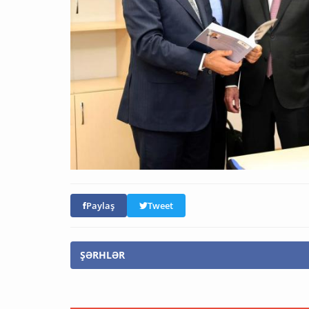
Paylaş
Tweet
ŞƏRHLƏR