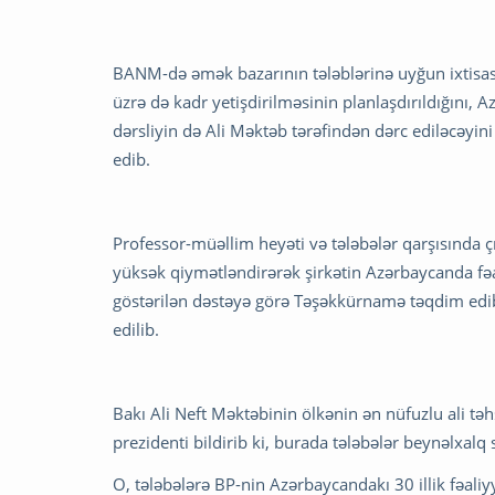
BANM-də əmək bazarının tələblərinə uyğun ixtisasl
üzrə də kadr yetişdirilməsinin planlaşdırıldığını,
dərsliyin də Ali Məktəb tərəfindən dərc ediləcəyi
edib.
Professor-müəllim heyəti və tələbələr qarşısında ç
yüksək qiymətləndirərək şirkətin Azərbaycanda fəal
göstərilən dəstəyə görə Təşəkkürnamə təqdim edi
edilib.
Bakı Ali Neft Məktəbinin ölkənin ən nüfuzlu ali t
prezidenti bildirib ki, burada tələbələr beynəlxalq 
O, tələbələrə BP-nin Azərbaycandakı 30 illik fəali