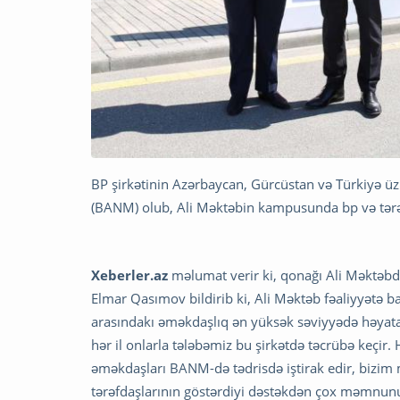
BP şirkətinin Azərbaycan, Gürcüstan və Türkiyə üz
(BANM) olub, Ali Məktəbin kampusunda bp və tərəf
Xeberler.az
məlumat verir ki, qonağı Ali Məktə
Elmar Qasımov bildirib ki, Ali Məktəb fəaliyyətə 
arasındakı əməkdaşlıq ən yüksək səviyyədə həyata ke
hər il onlarla tələbəmiz bu şirkətdə təcrübə keçir
əməkdaşları BANM-də tədrisdə iştirak edir, bizim m
tərəfdaşlarının göstərdiyi dəstəkdən çox məmnun