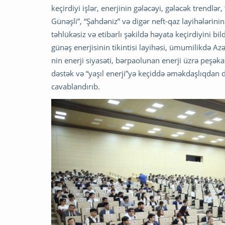
keçirdiyi işlər, enerjinin gələcəyi, gələcək trendlə
Günəşli”, “Şahdəniz” və digər neft-qaz layihələrini
təhlükəsiz və etibarlı şəkildə həyata keçirdiyini 
günəş enerjisinin tikintisi layihəsi, ümumilikdə A
nin enerji siyasəti, bərpaolunan enerji üzrə peşək
dəstək və “yaşıl enerji”yə keçiddə əməkdaşlıqdan dan
cavablandırıb.