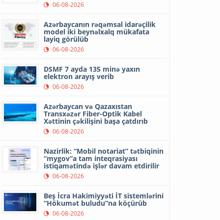
06-08-2026
Azərbaycanın rəqəmsal idarəçilik
model iki beynəlxalq mükafata
layiq görülüb
06-08-2026
DSMF 7 ayda 135 minə yaxın
elektron arayış verib
06-08-2026
Azərbaycan və Qazaxıstan
Transxəzər Fiber-Optik Kabel
Xəttinin çəkilişini başa çatdırıb
06-08-2026
Nazirlik: “Mobil notariat” tətbiqinin
“mygov”a tam inteqrasiyası
istiqamətində işlər davam etdirilir
06-08-2026
Beş İcra Hakimiyyəti İT sistemlərini
“Hökumət buludu”na köçürüb
06-08-2026