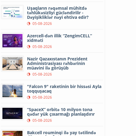
Uşaqların rəqəmsal mühitdə
təhlükəsizliyi gücləndirilir -
Dəyişikliklər nəyi ehtiva edir?
05-08-2026
Azercell-dən illik “ZengimCELL”
xidməti
05-08-2026
Nazir Qazaxıstanın Prezident
Administrasiyası rəhbərinin
müavini ilə görüşüb
05-08-2026
"Falcon 9" raketinin bir hissəsi Ayla
toqquşacaq
05-08-2026
“SpaceX” orbitə 10 milyon tona
qədər yük çıxarmağı planlaşdırır
05-08-2026
Bakcell rouminqi ilə yay tətilində