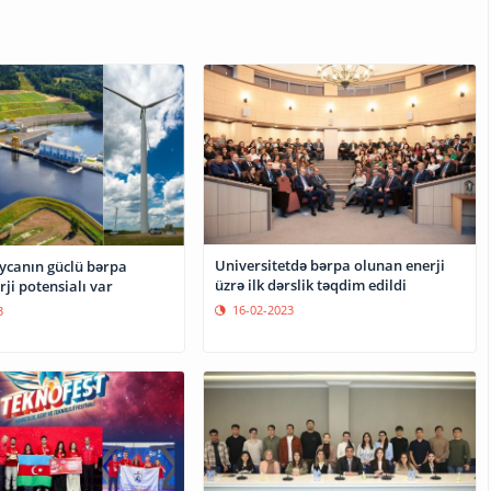
Universitetdə bərpa olunan enerji
ycanın güclü bərpa
üzrə ilk dərslik təqdim edildi
ji potensialı var
16-02-2023
3