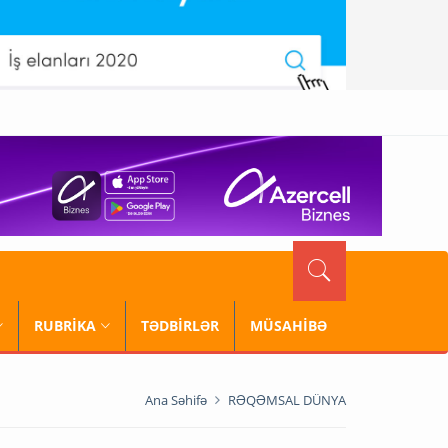
RUBRİKA
TƏDBİRLƏR
MÜSAHİBƏ
Ana Səhifə
RƏQƏMSAL DÜNYA