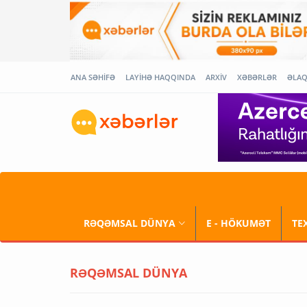
ANA SƏHİFƏ
LAYİHƏ HAQQINDA
ARXİV
XƏBƏRLƏR
ƏLA
RƏQƏMSAL DÜNYA
E - HÖKUMƏT
TE
RƏQƏMSAL DÜNYA