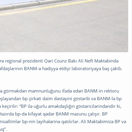
rə regional prezidenti Qəri Counz Bakı Ali Neft Məktəbində
daşlarının BANM-ə hədiyyə etdiyi laboratoriyaya baş çəkib.
bdə görməkdən məmnunluğunu ifadə edən BANM-in rektoru
başlayandan bp şirkəti daim dəstəyini göstərib və BANM-lə bp
çirilir: “BP ilə uğurlu əməkdaşlığın göstəricilərindəndir ki,
. Hazırda bp-də kifayət qədər BANM məzunu çalışır. BP
üəllimlər bp-nin layihələrinə qatılırlar. Ali Məktəbimizə BP və
uq”.