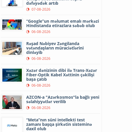
dəfəyədək artıb
07-08-2026
“Google”un məlumat emalı mərkəzi
Hindistanda etirazlara səbəb olub
06-08-2026
Rəşad Nəbiyev Zəngilanda
vətəndaşların müraciətlərini
dinləyib
06-08-2026
Xəzər dənizinin dibi ilə Trans-Xəzər
Fiber-Optik Kabel Xəttinin çəkilişi
başa çatıb
06-08-2026
AZCON-a "Azərkosmos"la bağlı yeni
səlahiyyətlər verilib
06-08-2026
“Meta”nın süni intellekti test
zamanı başqa şirkətin sisteminə
daxil olub