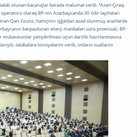
r, tələb olunan bacarıqlar barədə məlumat verib. “Azəri-Çıraq-
n operatoru olaraq BP-nin Azərbaycanda 30 ildir layihələri
bildirən Qəri Counz, həmçinin işğaldan azad olunmuş ərazilərdə
zərbaycanın bərpaolunan enerji mənbələri üzrə potensialı, BP-
ar mütəxəssislər yetişdirilməsi üçün dərslik hazırlanmasına
ışıb, tələbələrə tövsiyələrini verib, onların suallarını