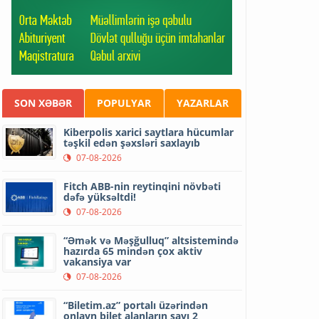
SON XƏBƏR
POPULYAR
YAZARLAR
Kiberpolis xarici saytlara hücumlar
təşkil edən şəxsləri saxlayıb
07-08-2026
Fitch ABB-nin reytinqini növbəti
dəfə yüksəltdi!
07-08-2026
“Əmək və Məşğulluq” altsistemində
hazırda 65 mindən çox aktiv
vakansiya var
07-08-2026
“Biletim.az” portalı üzərindən
onlayn bilet alanların sayı 2