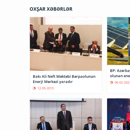
OXŞAR XƏBƏRLƏR
BP: Azərba
olunan ener
Bakı Ali Neft Məktəbi Bərpaolunan
Enerji Mərkəzi yaradır
06-02-202
12-05-2015