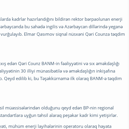
arda kadrlar hazırlandığını bildirən rektor bərpaolunan enerji
 Azərbaycanda bu sahədə ingilis və Azərbaycan dillərində yeganə
ni vurğulayıb. Elmar Qasımov siqnal nüsxəni Qəri Counza təqdim
ıxış edən Qəri Counz BANM-in fəaliyyətini və sıx əməkdaşlığı
iyyətinin 30 illiyi münasibətilə və əməkdaşlığın inkişafına
b. Qeyd edilib ki, bu Təşəkkürnamə ilk olaraq BANM-ə təqdim
əhsil müəssisələrindən olduğunu qeyd edən BP-nin regional
standartlara uyğun təhsil alaraq peşəkar kadr kimi yetişirlər.
yyəti, mühüm enerji layihələrinin operatoru olaraq həyata