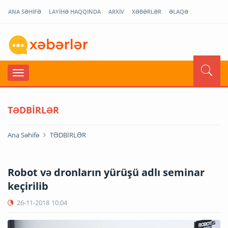
ANA SƏHİFƏ
LAYİHƏ HAQQINDA
ARXİV
XƏBƏRLƏR
ƏLAQƏ
TƏDBİRLƏR
Ana Səhifə
TƏDBİRLƏR
Robot və dronların yürüşü adlı seminar
keçirilib
26-11-2018
10:04