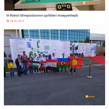
III Robot Olimpiadasının qalibləri müəyyənləşib
08-06-2019