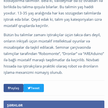
kodlaşdırma təlimidir. Belə ki, valideynlər də öz övladları ilə
birlikdə bu təlimə qoşula bilərlər. Bu təlimin yaş həddi
yoxdur. 13-35 yaş aralığında hər kəs sözügedən təlimlərdə
iştirak edə bilər. Qeyd edək ki, təlim yaş kateqoriyaları üzrə
müxtəlif qruplarda keçirilir.
Bütün bu təlimlər zamanı iştirakçılar üçün təkcə dərs deyil,
onların inkişafı üçün müxtəlif intellektual oyunlar və
müsabiqələr də təşkil ediləcək. Seminar çərçivəsində
təlimçilər tərəfindən “Robomonte”, “Dronlar” və “AREAduino”
ilə bağlı müxtəlif maraqlı təqdimatlar da keçirilib. Növbəti
hissədə isə iştirakçılara praktiki olaraq robot və dronların
işləmə mexanizmi nümayiş olunub.
Paylaş
Tweet
ŞƏRHLƏR