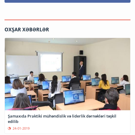
OXŞAR XƏBƏRLƏR
Şamaxıda Praktiki mühəndislik və liderlik dərnəkləri təşkil
edilib
24-01-2019