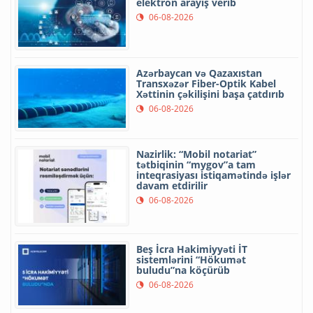
elektron arayış verib
06-08-2026
Azərbaycan və Qazaxıstan
Transxəzər Fiber-Optik Kabel
Xəttinin çəkilişini başa çatdırıb
06-08-2026
Nazirlik: “Mobil notariat”
tətbiqinin “mygov”a tam
inteqrasiyası istiqamətində işlər
davam etdirilir
06-08-2026
Beş İcra Hakimiyyəti İT
sistemlərini “Hökumət
buludu”na köçürüb
06-08-2026