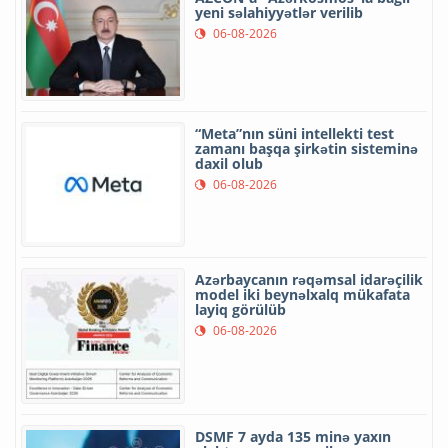
yeni səlahiyyətlər verilib
06-08-2026
“Meta”nın süni intellekti test
zamanı başqa şirkətin sisteminə
daxil olub
06-08-2026
Azərbaycanın rəqəmsal idarəçilik
model iki beynəlxalq mükafata
layiq görülüb
06-08-2026
DSMF 7 ayda 135 minə yaxın