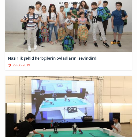
Nazirlik şəhid hərbçilərin övladlarını sevindirdi
27-06-2019