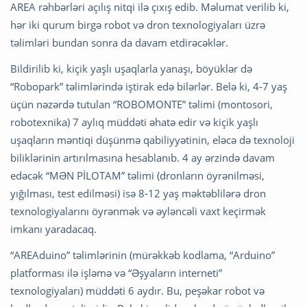
AREA rəhbərləri açılış nitqi ilə çıxış edib. Məlumat verilib ki,
hər iki qurum birgə robot və dron texnologiyaları üzrə
təlimləri bundan sonra da davam etdirəcəklər.
Bildirilib ki, kiçik yaşlı uşaqlarla yanaşı, böyüklər də
“Robopark” təlimlərində iştirak edə bilərlər. Belə ki, 4-7 yaş
üçün nəzərdə tutulan “ROBOMONTE” təlimi (montosori,
robotexnika) 7 aylıq müddəti əhatə edir və kiçik yaşlı
uşaqların məntiqi düşünmə qabiliyyətinin, eləcə də texnoloji
biliklərinin artırılmasına hesablanıb. 4 ay ərzində davam
edəcək “MƏN PİLOTAM” təlimi (dronların öyrənilməsi,
yığılması, test edilməsi) isə 8-12 yaş məktəblilərə dron
texnologiyalarını öyrənmək və əyləncəli vaxt keçirmək
imkanı yaradacaq.
“AREAduino” təlimlərinin (mürəkkəb kodlama, “Arduino”
platforması ilə işləmə və “Əşyaların interneti”
texnologiyaları) müddəti 6 aydır. Bu, peşəkar robot və