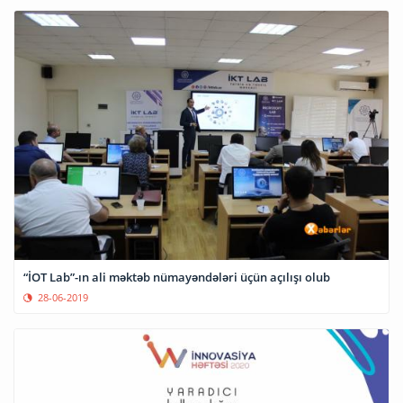
“İOT Lab”-ın ali məktəb nümayəndələri üçün açılışı olub
28-06-2019