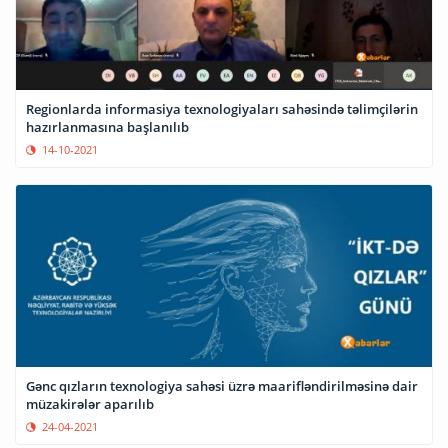
Regionlarda informasiya texnologiyaları sahəsində təlimçilərin
hazırlanmasına başlanılıb
14-10-2021
Gənc qızların texnologiya sahəsi üzrə maarifləndirilməsinə dair
müzakirələr aparılıb
24-04-2021