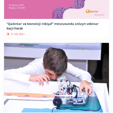
“Qadınlar və texnoloji inkişaf” mövzusunda onlayn vebinar
keçiriləcək
21-04-2021