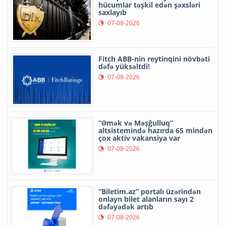
hücumlar təşkil edən şəxsləri
saxlayıb
07-08-2026
Fitch ABB-nin reytinqini növbəti
dəfə yüksəltdi!
07-08-2026
“Əmək və Məşğulluq”
altsistemində hazırda 65 mindən
çox aktiv vakansiya var
07-08-2026
“Biletim.az” portalı üzərindən
onlayn bilet alanların sayı 2
dəfəyədək artıb
07-08-2026