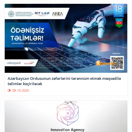
Azərbaycan Ordusunun zəfərlərini tərənnüm etmək məqsədilə
təlimlər keçiriləcək
08-10-2020