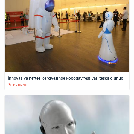
İnnovasiya həftəsi çərçivəsində Roboday festivalı təşkil olunub
19-10-2019