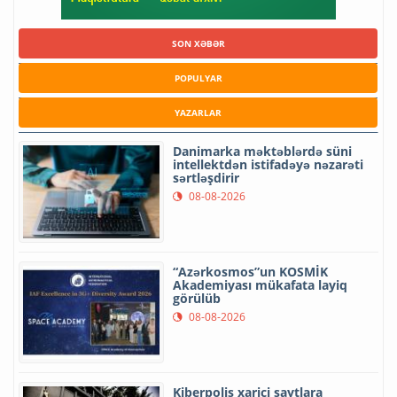
SON XƏBƏR
POPULYAR
YAZARLAR
Danimarka məktəblərdə süni
intellektdən istifadəyə nəzarəti
sərtləşdirir
08-08-2026
“Azərkosmos”un KOSMİK
Akademiyası mükafata layiq
görülüb
08-08-2026
Kiberpolis xarici saytlara