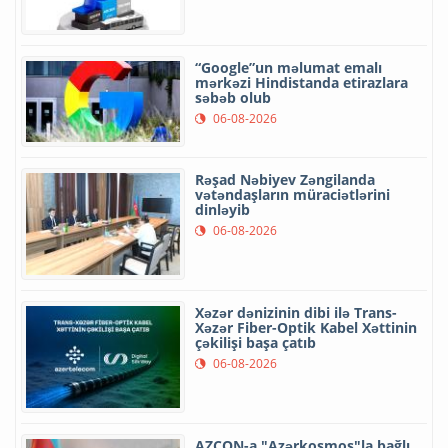
“Google”un məlumat emalı
mərkəzi Hindistanda etirazlara
səbəb olub
06-08-2026
Rəşad Nəbiyev Zəngilanda
vətəndaşların müraciətlərini
dinləyib
06-08-2026
Xəzər dənizinin dibi ilə Trans-
Xəzər Fiber-Optik Kabel Xəttinin
çəkilişi başa çatıb
06-08-2026
AZCON-a "Azərkosmos"la bağlı