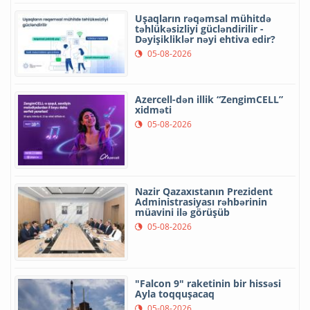
Uşaqların rəqəmsal mühitdə
təhlükəsizliyi gücləndirilir -
Dəyişikliklər nəyi ehtiva edir?
05-08-2026
Azercell-dən illik “ZengimCELL”
xidməti
05-08-2026
Nazir Qazaxıstanın Prezident
Administrasiyası rəhbərinin
müavini ilə görüşüb
05-08-2026
"Falcon 9" raketinin bir hissəsi
Ayla toqquşacaq
05-08-2026