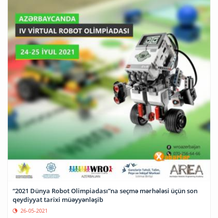
“2021 Dünya Robot Olimpiadası”na seçmə mərhələsi üçün son
qeydiyyat tarixi müəyyənləşib
26-05-2021