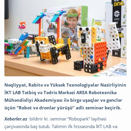
Nəqliyyat, Rabitə və Yüksək Texnologiyalar Nazirliyinin
İKT LAB Tətbiq və Tədris Mərkəzi AREA Robotexnika
Mühəndisliyi Akademiyası ilə birgə uşaqlar və gənclər
üçün “Robot və dronlar yürüşü” adlı seminar keçirib.
Xeberler.az
bildirir ki. seminar “Robopark” layihəsi
çərçivəsində baş tutub. Təlimin ilk hissəsində İKT LAB və