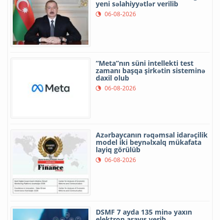
yeni səlahiyyətlər verilib
06-08-2026
“Meta”nın süni intellekti test
zamanı başqa şirkətin sisteminə
daxil olub
06-08-2026
Azərbaycanın rəqəmsal idarəçilik
model iki beynəlxalq mükafata
layiq görülüb
06-08-2026
DSMF 7 ayda 135 minə yaxın
elektron arayış verib