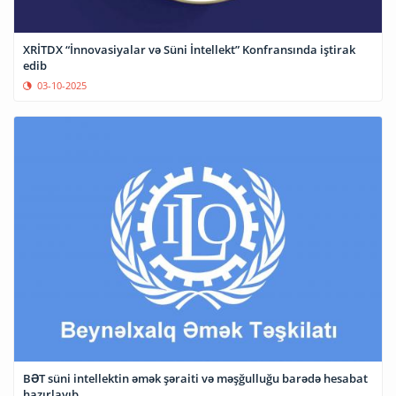
XRİTDX “İnnovasiyalar və Süni İntellekt” Konfransında iştirak
edib
03-10-2025
BƏT süni intellektin əmək şəraiti və məşğulluğu barədə hesabat
hazırlayıb