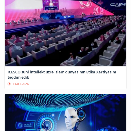
ICESCO süni intellekt üzrə İslam dünyasının Etika Xartiyasını
təqdim edib
13-09-2024