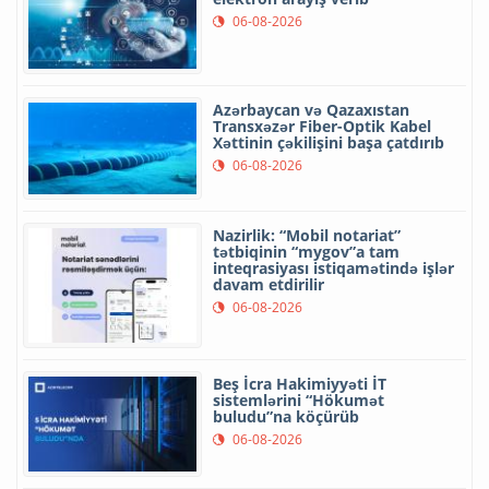
06-08-2026
Azərbaycan və Qazaxıstan
Transxəzər Fiber-Optik Kabel
Xəttinin çəkilişini başa çatdırıb
06-08-2026
Nazirlik: “Mobil notariat”
tətbiqinin “mygov”a tam
inteqrasiyası istiqamətində işlər
davam etdirilir
06-08-2026
Beş İcra Hakimiyyəti İT
sistemlərini “Hökumət
buludu”na köçürüb
06-08-2026