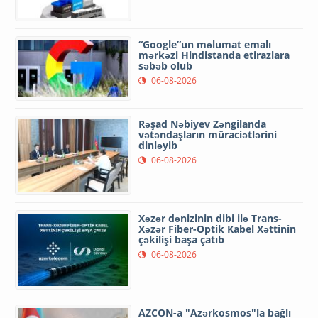
“Google”un məlumat emalı
mərkəzi Hindistanda etirazlara
səbəb olub
06-08-2026
Rəşad Nəbiyev Zəngilanda
vətəndaşların müraciətlərini
dinləyib
06-08-2026
Xəzər dənizinin dibi ilə Trans-
Xəzər Fiber-Optik Kabel Xəttinin
çəkilişi başa çatıb
06-08-2026
AZCON-a "Azərkosmos"la bağlı