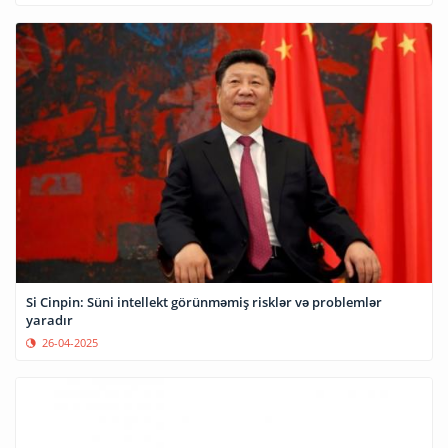
Si Cinpin: Süni intellekt görünməmiş risklər və problemlər
yaradır
26-04-2025