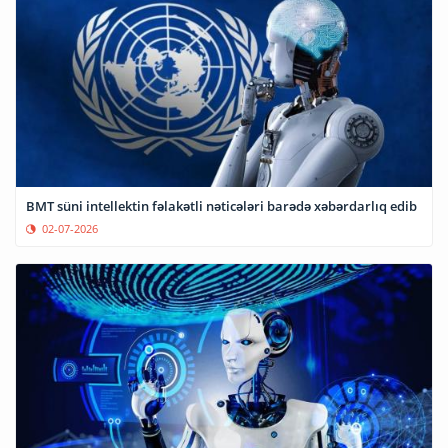
BMT süni intellektin fəlakətli nəticələri barədə xəbərdarlıq edib
02-07-2026