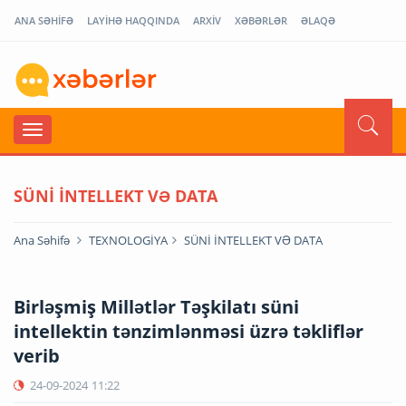
ANA SƏHİFƏ
LAYİHƏ HAQQINDA
ARXİV
XƏBƏRLƏR
ƏLAQƏ
SÜNİ İNTELLEKT VƏ DATA
Ana Səhifə
TEXNOLOGİYA
SÜNİ İNTELLEKT VƏ DATA
Birləşmiş Millətlər Təşkilatı süni
intellektin tənzimlənməsi üzrə təkliflər
verib
24-09-2024
11:22