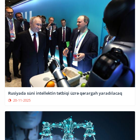
Rusiyada süni intellektin tətbiqi üzrə qərargah yaradılacaq
20-11-2025