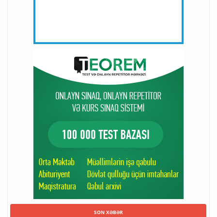
SON XƏBƏR