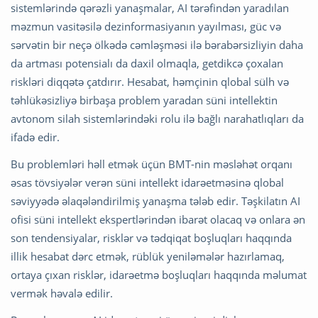
sistemlərində qərəzli yanaşmalar, AI tərəfindən yaradılan
məzmun vasitəsilə dezinformasiyanın yayılması, güc və
sərvətin bir neçə ölkədə cəmləşməsi ilə bərabərsizliyin daha
da artması potensialı da daxil olmaqla, getdikcə çoxalan
riskləri diqqətə çatdırır. Hesabat, həmçinin qlobal sülh və
təhlükəsizliyə birbaşa problem yaradan süni intellektin
avtonom silah sistemlərindəki rolu ilə bağlı narahatlıqları da
ifadə edir.
Bu problemləri həll etmək üçün BMT-nin məsləhət orqanı
əsas tövsiyələr verən süni intellekt idarəetməsinə qlobal
səviyyədə əlaqələndirilmiş yanaşma tələb edir. Təşkilatın AI
ofisi süni intellekt ekspertlərindən ibarət olacaq və onlara ən
son tendensiyalar, risklər və tədqiqat boşluqları haqqında
illik hesabat dərc etmək, rüblük yeniləmələr hazırlamaq,
ortaya çıxan risklər, idarəetmə boşluqları haqqında məlumat
vermək həvalə edilir.