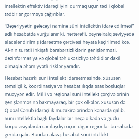
intellektin effektiv idarəçiliyini qurmaq üçün təcili qlobal
tədbirlər görməyə çağırıblar.
“Bəşəriyyətin gələcəyi naminə süni intellektin idarə edilməsi”
adlı hesabatda vurğulanır ki, hərtərəfli, beynəlxalq səviyyədə
əlaqələndirilmiş idarəetmə çərçivəsi həyata keçirilmədikcə,
AI-nin sürətli inkişafı bərabərsizliklərin genişlənməsi,
dezinformasiya və qlobal təhlükəsizliyə təhdidlər daxil
olmaqla əhəmiyyətli risklər yaradır.
Hesabat hazırkı süni intellekt idarəetməsində, xüsusən
təmsilçilik, koordinasiya və hesabatlılıqda əsas boşluqları
müəyyən edir. Milli və regional süni intellekt çərçivələrinin
genişlənməsinə baxmayaraq, bir çox ölkələr, xüsusən də
Qlobal Cənub idarəçilik müzakirələrindən kənarda qalıb.
Süni intellektlə bağlı faydalar bir neçə ölkədə və güclü
korporasiyalarda cəmləşdiyi üçün digər regionlar bu sahədə
geridə qalır. Bundan əlavə, hesabat süni intellekt