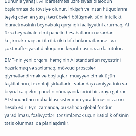
Bununla yanaşı, AI idarəetməsi üzrə siyasi dialoqun
başlanması da tövsiyə olunur. İnkişafı və insan hüquqlarını
təşviq edən ən yaxşı təcrübələri bölüşmək, süni intellekt
idarəetməsinin beynəlxalq qarşılıqlı fəaliyyətini artırmaq, AI
üzrə beynəlxalq elmi panelin hesabatlarını nəzərdən
keçirmək məqsədi ilə ildə iki dəfə hökumətlərarası və
çoxtərəfli siyasət dialoqunun keçirilməsi nəzərdə tutulur.
BMT-nin yeni orqanı, həmçinin AI standartları reyestrini
hazırlamaq və saxlamaq, mövcud prosesləri
qiymətləndirmək və boşluqları müəyyən etmək üçün
təşkilatların, texnoloji şirkətlərin, vətəndaş cəmiyyətinin və
beynəlxalq elmi panelin nümayəndələrini bir araya gətirən
AI standartları mübadiləsi sisteminin yaradılmasını zəruri
hesab edir. Eyni zamanda, bu sahədə qlobal fondun
yaradılması, fəaliyyətləri tənzimləmək üçün Katiblik ofisinin
təsis olunması da planlaşdırılır.