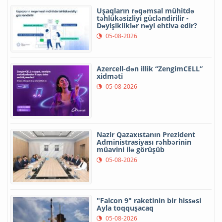
Uşaqların rəqəmsal mühitdə
təhlükəsizliyi gücləndirilir -
Dəyişikliklər nəyi ehtiva edir?
05-08-2026
Azercell-dən illik “ZengimCELL”
xidməti
05-08-2026
Nazir Qazaxıstanın Prezident
Administrasiyası rəhbərinin
müavini ilə görüşüb
05-08-2026
"Falcon 9" raketinin bir hissəsi
Ayla toqquşacaq
05-08-2026