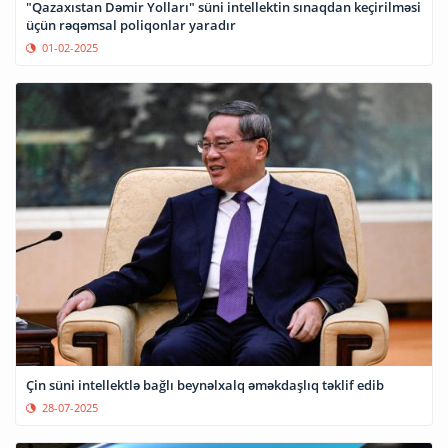
"Qazaxıstan Dəmir Yolları" süni intellektin sınaqdan keçirilməsi
üçün rəqəmsal poliqonlar yaradır
01-02-2025
Çin süni intellektlə bağlı beynəlxalq əməkdaşlıq təklif edib
28-07-2025