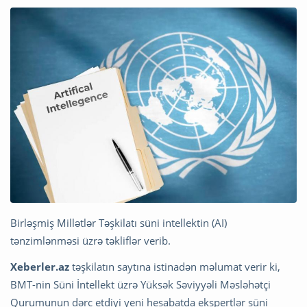
Birləşmiş Millətlər Təşkilatı süni intellektin (AI)
tənzimlənməsi üzrə təkliflər verib.
Xeberler.az
təşkilatın saytına istinadən məlumat verir ki,
BMT-nin Süni İntellekt üzrə Yüksək Səviyyəli Məsləhətçi
Qurumunun dərc etdiyi yeni hesabatda ekspertlər süni