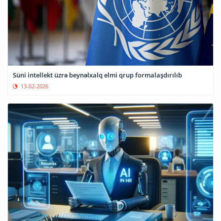
Süni intellekt üzrə beynəlxalq elmi qrup formalaşdırılıb
13-02-2026