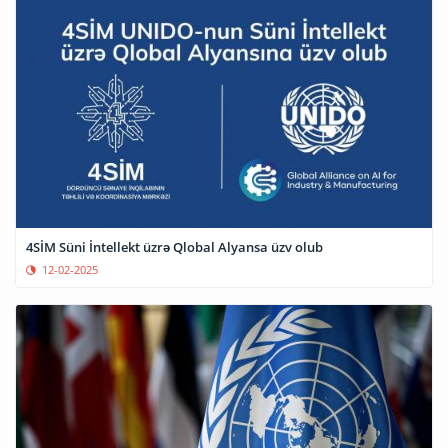
4SİM Süni İntellekt üzrə Qlobal Alyansa üzv olub
12-02-2025