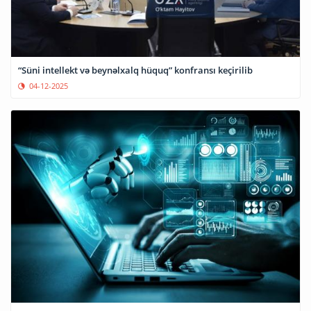
“Süni intellekt və beynəlxalq hüquq” konfransı keçirilib
04-12-2025