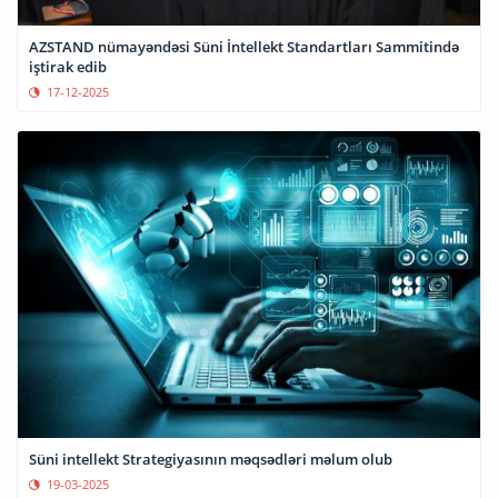
AZSTAND nümayəndəsi Süni İntellekt Standartları Sammitində
iştirak edib
17-12-2025
Süni intellekt Strategiyasının məqsədləri məlum olub
19-03-2025