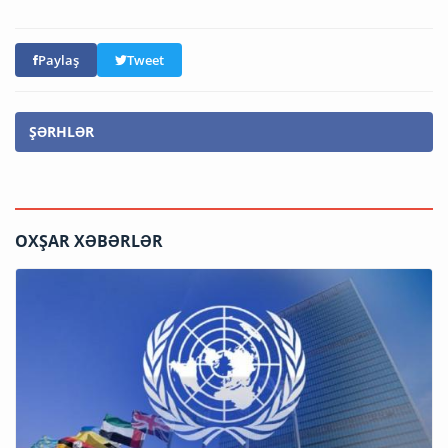
Paylaş
Tweet
ŞƏRHLƏR
OXŞAR XƏBƏRLƏR