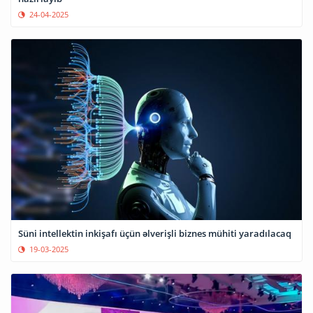
24-04-2025
Süni intellektin inkişafı üçün əlverişli biznes mühiti yaradılacaq
19-03-2025