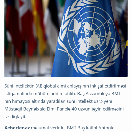
Süni intellektin (AI) qlobal elmi anlayışının inkişaf etdirilməsi
istiqamətində mühüm addım atılıb. Baş Assambleya BMT-
nin himayəsi altında yaradılan süni intellekt üzrə yeni
Müstəqil Beynəlxalq Elmi Panelə 40 üzvün təyin edilməsini
təsdiqləyib.
Xeberler.az
məlumat verir ki, BMT Baş katibi Antonio