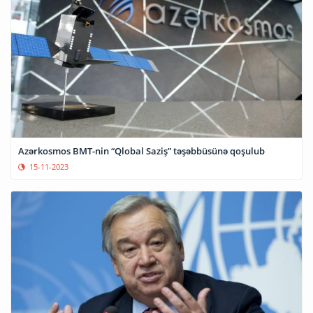
Azərkosmos BMT-nin “Qlobal Saziş” təşəbbüsünə qoşulub
15-11-2023