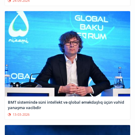
24-09-2024
BMT sistemində süni intellekt və qlobal əməkdaşlıq üçün vahid
yanaşma vacibdir
13-03-2026