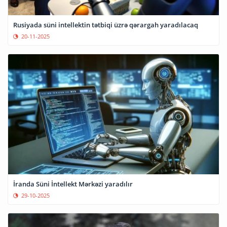
Rusiyada süni intellektin tətbiqi üzrə qərargah yaradılacaq
20-11-2025
İranda Süni İntellekt Mərkəzi yaradılır
29-10-2025