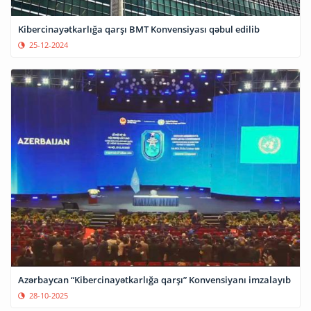
Kibercinayətkarlığa qarşı BMT Konvensiyası qəbul edilib
25-12-2024
Azərbaycan “Kibercinayətkarlığa qarşı” Konvensiyanı imzalayıb
28-10-2025