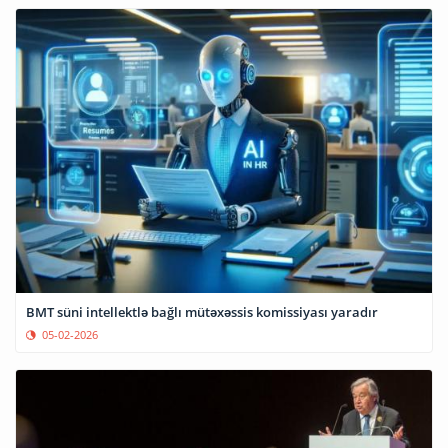
BMT süni intellektlə bağlı mütəxəssis komissiyası yaradır
05-02-2026