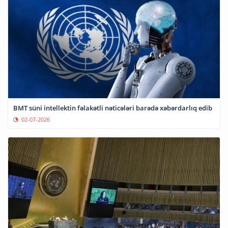
BMT süni intellektin fəlakətli nəticələri barədə xəbərdarlıq edib
02-07-2026