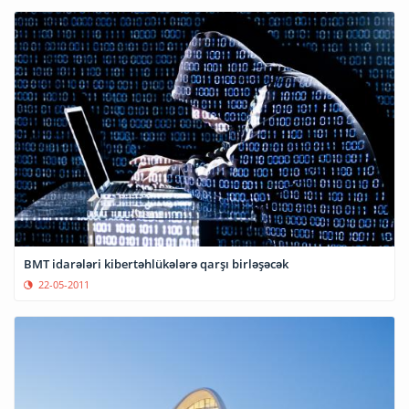
BMT idarələri kibertəhlükələrə qarşı birləşəcək
22-05-2011