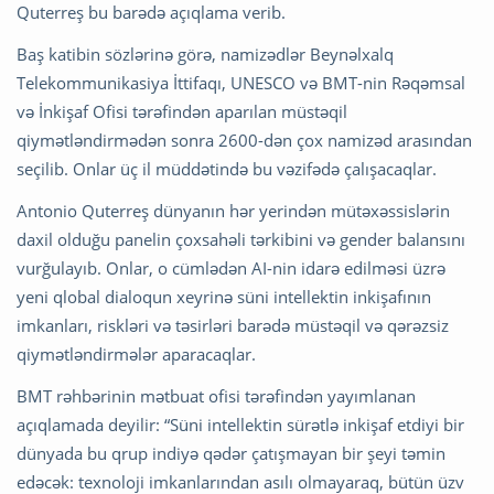
Quterreş bu barədə açıqlama verib.
Baş katibin sözlərinə görə, namizədlər Beynəlxalq
Telekommunikasiya İttifaqı, UNESCO və BMT-nin Rəqəmsal
və İnkişaf Ofisi tərəfindən aparılan müstəqil
qiymətləndirmədən sonra 2600-dən çox namizəd arasından
seçilib. Onlar üç il müddətində bu vəzifədə çalışacaqlar.
Antonio Quterreş dünyanın hər yerindən mütəxəssislərin
daxil olduğu panelin çoxsahəli tərkibini və gender balansını
vurğulayıb. Onlar, o cümlədən AI-nin idarə edilməsi üzrə
yeni qlobal dialoqun xeyrinə süni intellektin inkişafının
imkanları, riskləri və təsirləri barədə müstəqil və qərəzsiz
qiymətləndirmələr aparacaqlar.
BMT rəhbərinin mətbuat ofisi tərəfindən yayımlanan
açıqlamada deyilir: “Süni intellektin sürətlə inkişaf etdiyi bir
dünyada bu qrup indiyə qədər çatışmayan bir şeyi təmin
edəcək: texnoloji imkanlarından asılı olmayaraq, bütün üzv