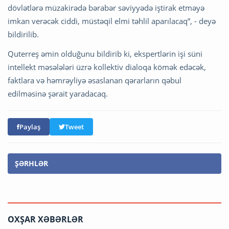
dövlətlərə müzakirədə bərabər səviyyədə iştirak etməyə
imkan verəcək ciddi, müstəqil elmi təhlil aparılacaq”, - deyə
bildirilib.
Quterreş əmin olduğunu bildirib ki, ekspertlərin işi süni
intellekt məsələləri üzrə kollektiv dialoqa kömək edəcək,
faktlara və həmrəyliyə əsaslanan qərarların qəbul
edilməsinə şərait yaradacaq.
Paylaş
Tweet
ŞƏRHLƏR
OXŞAR XƏBƏRLƏR