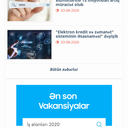
xidmətlərinə 13 milyondan artıq
müraciət olub
03-08-2026
"Elektron kredit və zəmanət"
sisteminin Əsasnaməsi" dəyişib
03-08-2026
Bütün xəbərlər