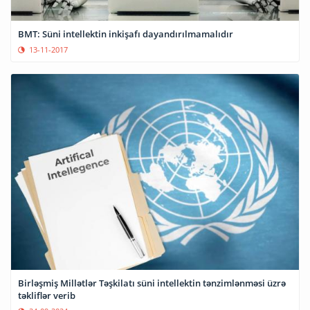
BMT: Süni intellektin inkişafı dayandırılmamalıdır
13-11-2017
Birləşmiş Millətlər Təşkilatı süni intellektin tənzimlənməsi üzrə
təkliflər verib