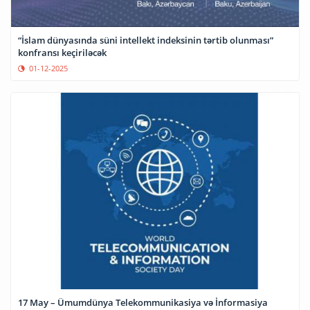
“İslam dünyasında süni intellekt indeksinin tərtib olunması”
konfransı keçiriləcək
01-12-2025
17 May – Ümumdünya Telekommunikasiya və İnformasiya