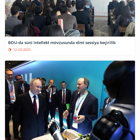
BDU-da süni intellekt mövzusunda elmi sessiya keçirilib
12-03-2025