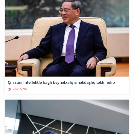
Çin süni intellektlə bağlı beynəlxalq əməkdaşlıq təklif edib
28-07-2025