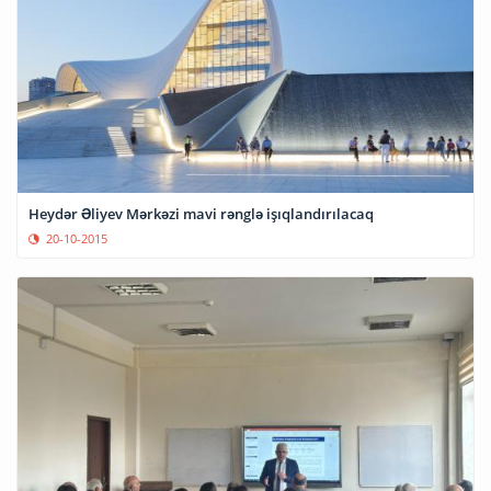
Heydər Əliyev Mərkəzi mavi rənglə işıqlandırılacaq
20-10-2015