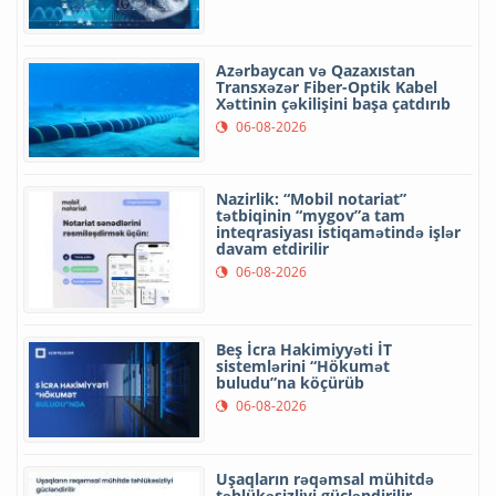
Azərbaycan və Qazaxıstan
Transxəzər Fiber-Optik Kabel
Xəttinin çəkilişini başa çatdırıb
06-08-2026
Nazirlik: “Mobil notariat”
tətbiqinin “mygov”a tam
inteqrasiyası istiqamətində işlər
davam etdirilir
06-08-2026
Beş İcra Hakimiyyəti İT
sistemlərini “Hökumət
buludu”na köçürüb
06-08-2026
Uşaqların rəqəmsal mühitdə
təhlükəsizliyi gücləndirilir -