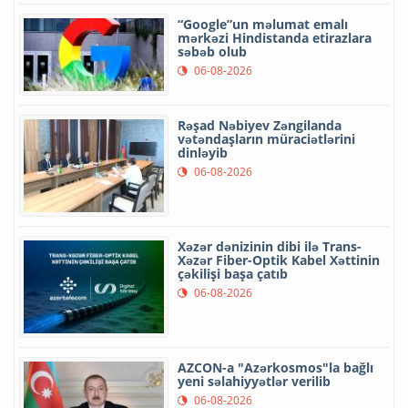
“Google”un məlumat emalı
mərkəzi Hindistanda etirazlara
səbəb olub
06-08-2026
Rəşad Nəbiyev Zəngilanda
vətəndaşların müraciətlərini
dinləyib
06-08-2026
Xəzər dənizinin dibi ilə Trans-
Xəzər Fiber-Optik Kabel Xəttinin
çəkilişi başa çatıb
06-08-2026
AZCON-a "Azərkosmos"la bağlı
yeni səlahiyyətlər verilib
06-08-2026