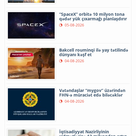
“SpaceX” orbitə 10 milyon tona
qədər yük çıxarmağı planlaşdırır
05-08-2026
Bakcell rouminqi ilə yay tətilində
dünyanı kəşf et
04-08-2026
Vətəndaşlar “mygov” üzərindən
FHN-ə müraciət edə biləcəklər
04-08-2026
İqtisadiyyat Nazirliyinin