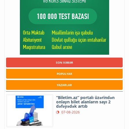
SON XƏBƏR
POPULYAR
YAZARLAR
“Biletim.az” portalı üzərindən
onlayn bilet alanların sayı 2
dəfəyədək artıb
07-08-2026