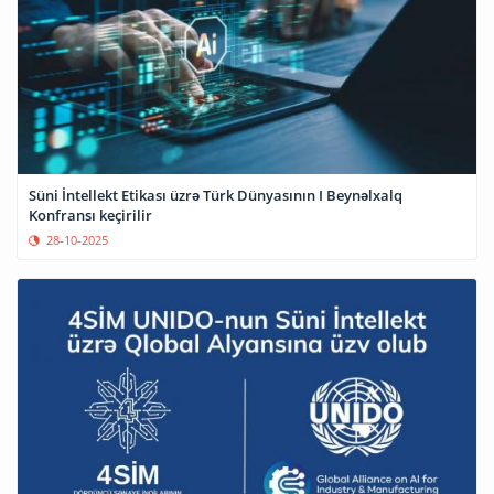
Süni İntellekt Etikası üzrə Türk Dünyasının I Beynəlxalq
Konfransı keçirilir
28-10-2025