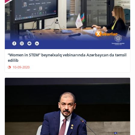
“Women in STEM” beynəlxalq vebinarında Azərbaycan da təmsil
edilib
10-09-2020