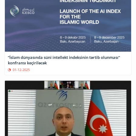
“İslam dünyasında süni intellekt indeksinin tərtib olunması”
konfransı keçiriləcək
01-12-2025