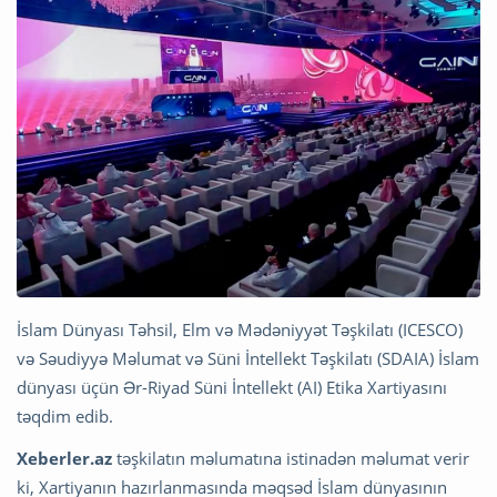
İslam Dünyası Təhsil, Elm və Mədəniyyət Təşkilatı (ICESCO)
və Səudiyyə Məlumat və Süni İntellekt Təşkilatı (SDAIA) İslam
dünyası üçün Ər-Riyad Süni İntellekt (AI) Etika Xartiyasını
təqdim edib.
Xeberler.az
təşkilatın məlumatına istinadən məlumat verir
ki, Xartiyanın hazırlanmasında məqsəd İslam dünyasının