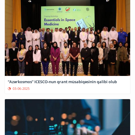
“Azərkosmos” ICESCO-nun qrant müsabiqəsinin qalibi olub
03-06-2025