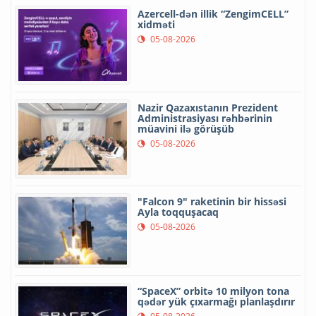
Azercell-dən illik “ZengimCELL”
xidməti
05-08-2026
Nazir Qazaxıstanın Prezident
Administrasiyası rəhbərinin
müavini ilə görüşüb
05-08-2026
"Falcon 9" raketinin bir hissəsi
Ayla toqquşacaq
05-08-2026
“SpaceX” orbitə 10 milyon tona
qədər yük çıxarmağı planlaşdırır