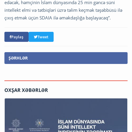
edəcək, həmçinin İslam dünyasında 25 min gəncə süni
intellekt elmi və tətbiqləri üzrə təlim keçmək təşəbbüsü ilə
çıxış etmək üçün SDAIA ilə əməkdaşlığa başlayacaq”.
Paylaş
Tweet
ŞƏRHLƏR
OXŞAR XƏBƏRLƏR