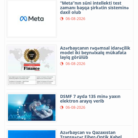
“Meta”nın süni intellekti test
zamanı başqa şirkətin sisteminə
daxil olub
06-08-2026
Azərbaycanın rəqəmsal idarəçilik
model iki beynəlxalq mükafata
layiq görülüb
06-08-2026
DSMF 7 ayda 135 minə yaxın
elektron arayış verib
06-08-2026
Azərbaycan və Qazaxıstan
Transxəzər Fiber-Optik Kabel