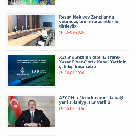
Rəşad Nəbiyev Zəngilanda
vətəndaşların müraciətlərini
dinləyib
06-08-2026
Xəzər dənizinin dibi ilə Trans-
Xəzər Fiber-Optik Kabel Xəttinin
çəkilişi başa çatıb
06-08-2026
AZCON-a "Azərkosmos"la bağlı
yeni səlahiyyətlər verilib
06-08-2026