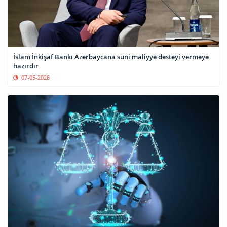
İslam İnkişaf Bankı Azərbaycana süni maliyyə dəstəyi verməyə
hazırdır
07-05-2026