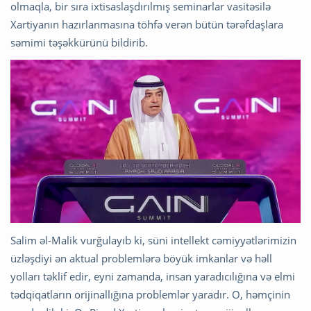
olmaqla, bir sıra ixtisaslaşdırılmış seminarlar vasitəsilə
Xartiyanın hazırlanmasına töhfə verən bütün tərəfdaşlara
səmimi təşəkkürünü bildirib.
Salim əl-Malik vurğulayıb ki, süni intellekt cəmiyyətlərimizin
üzləşdiyi ən aktual problemlərə böyük imkanlar və həll
yolları təklif edir, eyni zamanda, insan yaradıcılığına və elmi
tədqiqatların orijinallığına problemlər yaradır. O, həmçinin