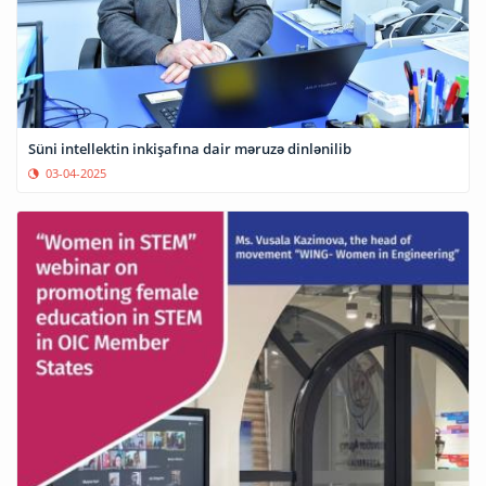
Süni intellektin inkişafına dair məruzə dinlənilib
03-04-2025