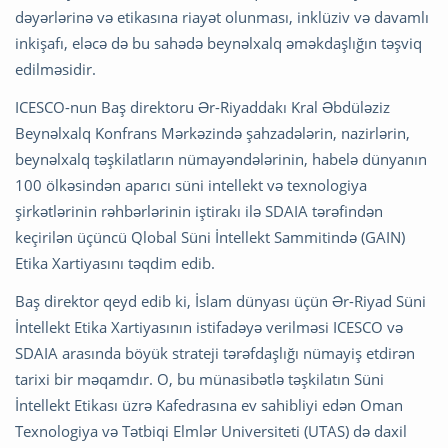
dəyərlərinə və etikasına riayət olunması, inklüziv və davamlı
inkişafı, eləcə də bu sahədə beynəlxalq əməkdaşlığın təşviq
edilməsidir.
ICESCO-nun Baş direktoru Ər-Riyaddakı Kral Əbdüləziz
Beynəlxalq Konfrans Mərkəzində şahzadələrin, nazirlərin,
beynəlxalq təşkilatların nümayəndələrinin, habelə dünyanın
100 ölkəsindən aparıcı süni intellekt və texnologiya
şirkətlərinin rəhbərlərinin iştirakı ilə SDAIA tərəfindən
keçirilən üçüncü Qlobal Süni İntellekt Sammitində (GAIN)
Etika Xartiyasını təqdim edib.
Baş direktor qeyd edib ki, İslam dünyası üçün Ər-Riyad Süni
İntellekt Etika Xartiyasının istifadəyə verilməsi ICESCO və
SDAIA arasında böyük strateji tərəfdaşlığı nümayiş etdirən
tarixi bir məqamdır. O, bu münasibətlə təşkilatın Süni
İntellekt Etikası üzrə Kafedrasına ev sahibliyi edən Oman
Texnologiya və Tətbiqi Elmlər Universiteti (UTAS) də daxil