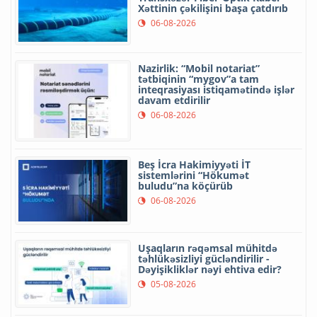
Xəttinin çəkilişini başa çatdırıb
06-08-2026
Nazirlik: “Mobil notariat”
tətbiqinin “mygov”a tam
inteqrasiyası istiqamətində işlər
davam etdirilir
06-08-2026
Beş İcra Hakimiyyəti İT
sistemlərini “Hökumət
buludu”na köçürüb
06-08-2026
Uşaqların rəqəmsal mühitdə
təhlükəsizliyi gücləndirilir -
Dəyişikliklər nəyi ehtiva edir?
05-08-2026