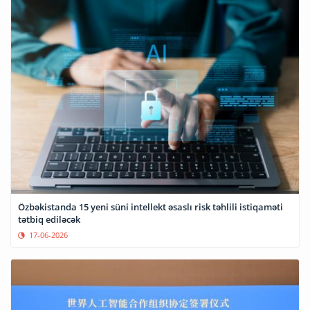
Özbəkistanda 15 yeni süni intellekt əsaslı risk təhlili istiqaməti
tətbiq ediləcək
17-06-2026