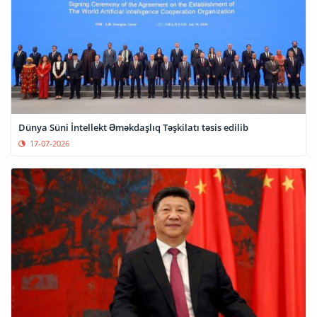
Dünya Süni İntellekt Əməkdaşlıq Təşkilatı təsis edilib
17-07-2026