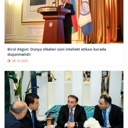
Birol Akgün: Dünya ölkələri süni intellekt etikası barədə
düşünməlidir
28-10-2025