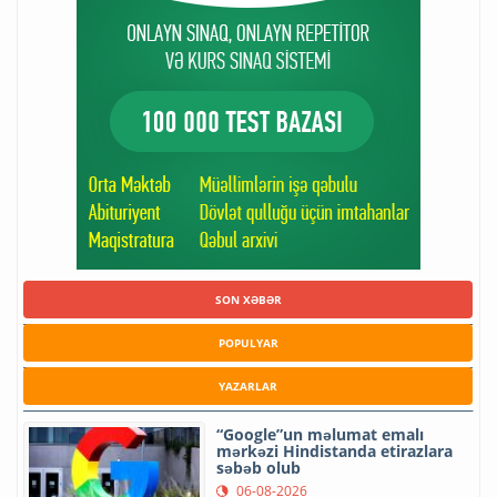
SON XƏBƏR
POPULYAR
YAZARLAR
“Google”un məlumat emalı
mərkəzi Hindistanda etirazlara
səbəb olub
06-08-2026