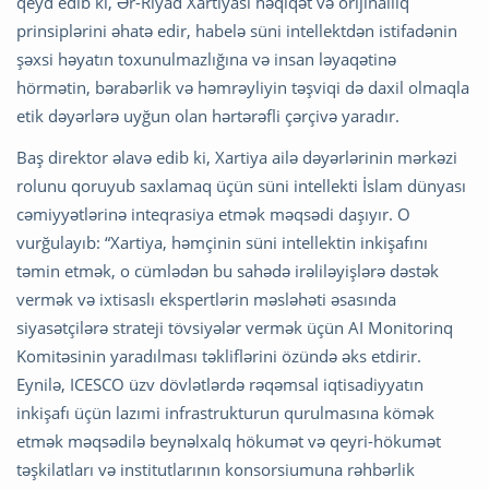
qeyd edib ki, Ər-Riyad Xartiyası həqiqət və orijinallıq
prinsiplərini əhatə edir, habelə süni intellektdən istifadənin
şəxsi həyatın toxunulmazlığına və insan ləyaqətinə
hörmətin, bərabərlik və həmrəyliyin təşviqi də daxil olmaqla
etik dəyərlərə uyğun olan hərtərəfli çərçivə yaradır.
Baş direktor əlavə edib ki, Xartiya ailə dəyərlərinin mərkəzi
rolunu qoruyub saxlamaq üçün süni intellekti İslam dünyası
cəmiyyətlərinə inteqrasiya etmək məqsədi daşıyır. O
vurğulayıb: “Xartiya, həmçinin süni intellektin inkişafını
təmin etmək, o cümlədən bu sahədə irəliləyişlərə dəstək
vermək və ixtisaslı ekspertlərin məsləhəti əsasında
siyasətçilərə strateji tövsiyələr vermək üçün AI Monitorinq
Komitəsinin yaradılması təkliflərini özündə əks etdirir.
Eynilə, ICESCO üzv dövlətlərdə rəqəmsal iqtisadiyyatın
inkişafı üçün lazımi infrastrukturun qurulmasına kömək
etmək məqsədilə beynəlxalq hökumət və qeyri-hökumət
təşkilatları və institutlarının konsorsiumuna rəhbərlik