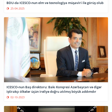
BDU-da ICESCO-nun elm və texnologiya müşaviri ilə görüş olub
25-04-2025
ICESCO-nun Baş direktoru: Bakı Konqresi Azərbaycan və digər
iştirakçı ölkələr üçün irəliyə doğru atılmış böyük addımdır
02-10-2023