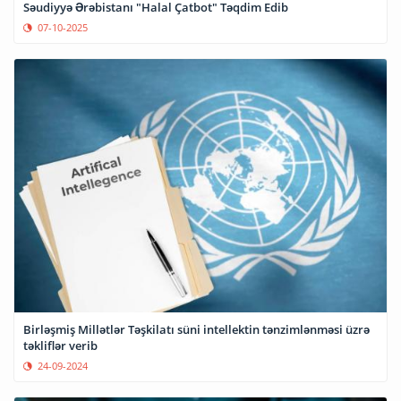
Səudiyyə Ərəbistanı "Halal Çatbot" Təqdim Edib
07-10-2025
Birləşmiş Millətlər Təşkilatı süni intellektin tənzimlənməsi üzrə
təkliflər verib
24-09-2024