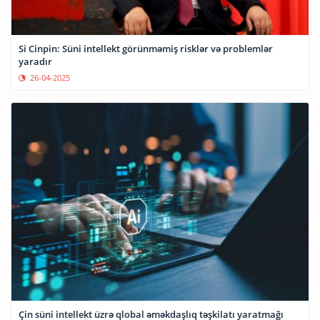
Si Cinpin: Süni intellekt görünməmiş risklər və problemlər
yaradır
26-04-2025
Çin süni intellekt üzrə qlobal əməkdaşlıq təşkilatı yaratmağı