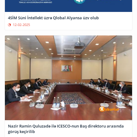
4SİM Süni İntellekt üzrə Qlobal Alyansa üzv olub
12-02-2025
Nazir Ramin Quluzadə ilə ICESCO-nun Baş direktoru arasında
görüş keçirilib