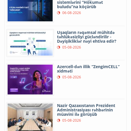
sistemlərini “Hökumət
buludu”na köçürüb
06-08-2026
Uşaqların rəqəmsal mühitdə
təhlükəsizliyi gücləndirilir -
Dəyişikliklər nəyi ehtiva edir?
05-08-2026
Azercell-dən illik “ZengimCELL”
xidməti
05-08-2026
Nazir Qazaxıstanın Prezident
Administrasiyası rəhbərinin
müavini ilə görüşüb
05-08-2026