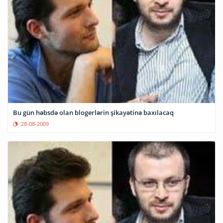
Bu gün həbsdə olan blogerlərin şikayətinə baxılacaq
28-08-2009