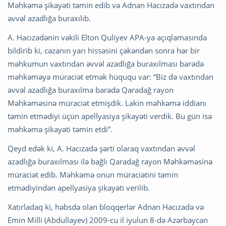
Məhkəmə şikayəti təmin edib və Adnan Hacızadə vaxtından
əvvəl azadlığa buraxılıb.
A. Hacızadənin vəkili Elton Quliyev APA-ya açıqlamasında
bildirib ki, cəzanın yarı hissəsini çəkəndən sonra hər bir
məhkumun vaxtından əvvəl azadlığa buraxılması barədə
məhkəməyə müraciət etmək hüququ var: “Biz də vaxtından
əvvəl azadlığa buraxılma barədə Qaradağ rayon
Məhkəməsinə müraciət etmişdik. Lakin məhkəmə iddianı
təmin etmədiyi üçün apellyasiya şikayəti verdik. Bu gün isə
məhkəmə şikayəti təmin etdi”.
Qeyd edək ki, A. Hacızadə şərti olaraq vaxtından əvvəl
azadlığa buraxılması ilə bağlı Qaradağ rayon Məhkəməsinə
müraciət edib. Məhkəmə onun müraciətini təmin
etmədiyindən apellyasiya şikayəti verilib.
Xatırladaq ki, həbsdə olan bloqqerlər Adnan Hacızadə və
Emin Milli (Abdullayev) 2009-cu il iyulun 8-də Azərbaycan