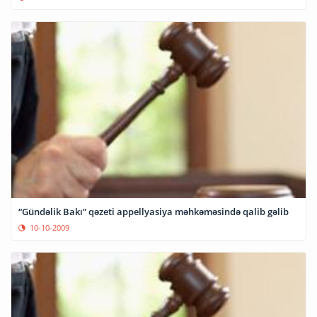
“Gündəlik Bakı” qəzeti appellyasiya məhkəməsində qalib gəlib
10-10-2009