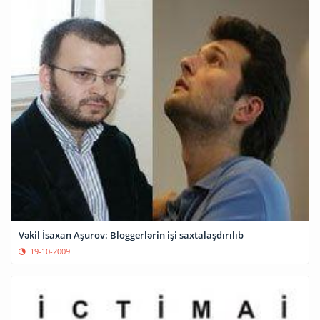
Vəkil İsaxan Aşurov: Bloggerlərin işi saxtalaşdırılıb
19-10-2009