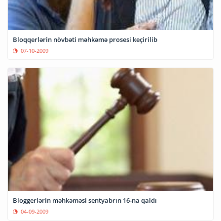
Bloqqerlərin növbəti məhkəmə prosesi keçirilib
07-10-2009
Bloggerlərin məhkəməsi sentyabrın 16-na qaldı
04-09-2009