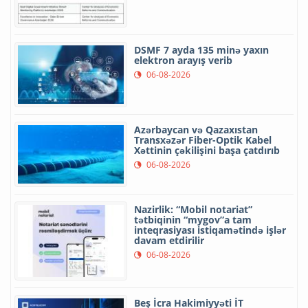
DSMF 7 ayda 135 minə yaxın
elektron arayış verib
06-08-2026
Azərbaycan və Qazaxıstan
Transxəzər Fiber-Optik Kabel
Xəttinin çəkilişini başa çatdırıb
06-08-2026
Nazirlik: “Mobil notariat”
tətbiqinin “mygov”a tam
inteqrasiyası istiqamətində işlər
davam etdirilir
06-08-2026
Beş İcra Hakimiyyəti İT