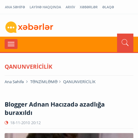
ANA SƏHİFƏ
LAYİHƏ HAQQINDA
ARXİV
XƏBƏRLƏR
ƏLAQƏ
QANUNVERİCİLİK
Ana Səhifə
TƏNZİMLƏMƏ
QANUNVERİCİLİK
Blogger Adnan Hacızadə azadlığa
buraxıldı
18-11-2010
20:12