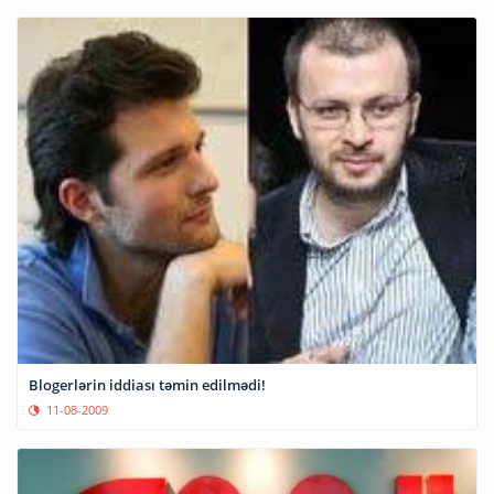
Blogerlərin iddiası təmin edilmədi!
11-08-2009