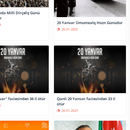
da Milli Dirçəliş Günü
r
20 Yanvar Ümumxalq Hüzn Günüdür
3
20-01-2025
ar" faciəsindən 36 il ötür
Qanlı 20 Yanvar faciəsindən 33 il
ötür
6
20-01-2023