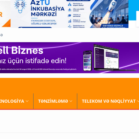
QƏ
XNOLOGİYA
TƏNZİMLƏMƏ
TELEKOM VƏ NƏQLİYYAT