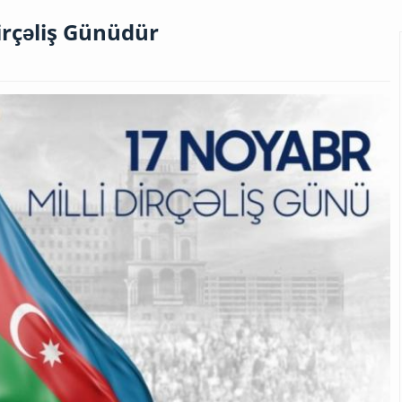
irçəliş Günüdür