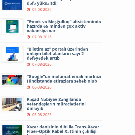
dəfə yüksəltdi!
07-08-2026
“Əmək və Məşğulluq” altsistemində
hazırda 65 mindən çox aktiv
vakansiya var
07-08-2026
“Biletim.az” portalı üzərindən
onlayn bilet alanların sayı 2
dəfəyədək artıb
07-08-2026
“Google”un məlumat emalı mərkəzi
Hindistanda etirazlara səbəb olub
06-08-2026
Rəşad Nəbiyev Zəngilanda
vətəndaşların müraciətlərini
dinləyib
06-08-2026
Xəzər dənizinin dibi ilə Trans-Xəzər
Fiber-Optik Kabel Xəttinin çəkilişi