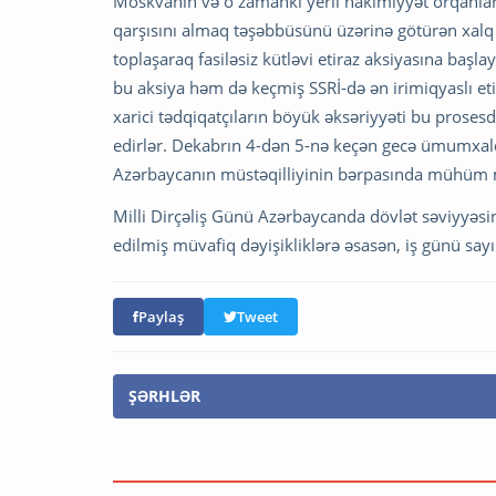
Moskvanın və o zamankı yerli hakimiyyət orqanlar
qarşısını almaq təşəbbüsünü üzərinə götürən xalq
toplaşaraq fasiləsiz kütləvi etiraz aksiyasına başl
bu aksiya həm də keçmiş SSRİ-də ən irimiqyaslı etir
xarici tədqiqatçıların böyük əksəriyyəti bu pros
edirlər. Dekabrın 4-dən 5-nə keçən gecə ümumxalq 
Azərbaycanın müstəqilliyinin bərpasında mühüm m
Milli Dirçəliş Günü Azərbaycanda dövlət səviyyəsi
edilmiş müvafiq dəyişikliklərə əsasən, iş günü sayıl
Paylaş
Tweet
ŞƏRHLƏR