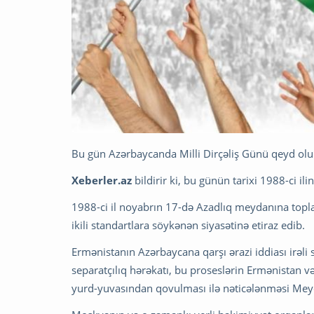
Bu gün Azərbaycanda Milli Dirçəliş Günü qeyd olu
Xeberler.az
bildirir ki, bu günün tarixi 1988-ci il
1988-ci il noyabrın 17-də Azadlıq meydanına topl
ikili standartlara söykənən siyasətinə etiraz edib.
Ermənistanın Azərbaycana qarşı ərazi iddiası irəl
separatçılıq hərəkatı, bu proseslərin Ermənistan 
yurd-yuvasından qovulması ilə nəticələnməsi Mey