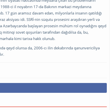
ının siyasəti nəticəsində meydana çıxan bu problemlərin
 1988-ci il noyabrın 17-də Bakının mərkəzi meydanına
ayıb. 17 gün aramsız davam edən, milyonlarla insanın qatıldığı
az aksiyası idi. SSRİ-nin süqutu prosesini araşdıran yerli və
esdə Azərbaycanda başlayan prosesin mühüm rol oynadığını qeyd
mitinqi sovet qoşunları tərəfindən dağıdılsa da, bu,
ərhələ kimi tarixə həkk olunub.
ndə qeyd olunsa da, 2006-cı ilin dekabrında qanunvericiliyə
ır.