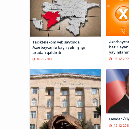
Azərbaycanı
Taciktelekom veb saytında
hazırlayan 
Azərbaycanla bağlı yalnlışlığı
yayımlanma
aradan qaldırıb
07-12-200
07-10-2009
Heydər Əli
12-12-201