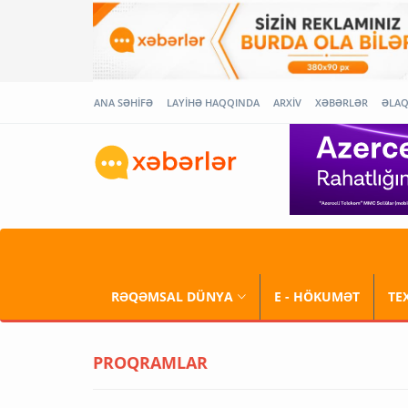
ANA SƏHİFƏ
LAYİHƏ HAQQINDA
ARXİV
XƏBƏRLƏR
ƏLA
RƏQƏMSAL DÜNYA
E - HÖKUMƏT
TE
PROQRAMLAR