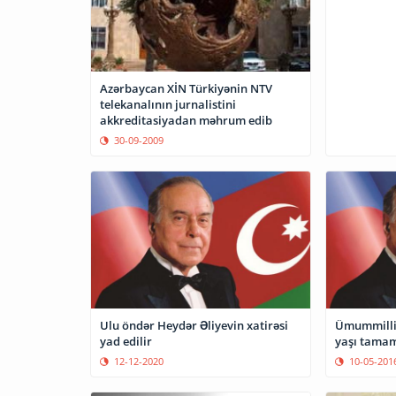
Azərbaycan XİN Türkiyənin NTV
telekanalının jurnalistini
akkreditasiyadan məhrum edib
30-09-2009
Ulu öndər Heydər Əliyevin xatirəsi
Ümummilli 
yad edilir
yaşı tamam
12-12-2020
10-05-201