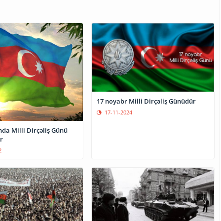
17 noyabr Milli Dirçəliş Günüdür
17-11-2024
da Milli Dirçəliş Günü
r
2