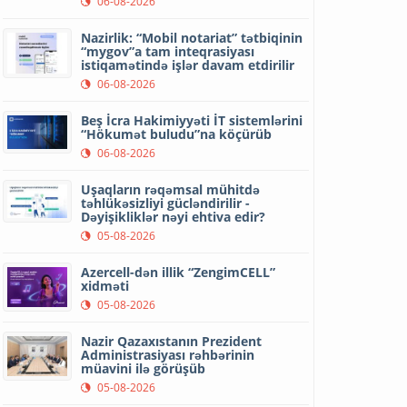
06-08-2026
Nazirlik: “Mobil notariat” tətbiqinin
“mygov”a tam inteqrasiyası
istiqamətində işlər davam etdirilir
06-08-2026
Beş İcra Hakimiyyəti İT sistemlərini
“Hökumət buludu”na köçürüb
06-08-2026
Uşaqların rəqəmsal mühitdə
təhlükəsizliyi gücləndirilir -
Dəyişikliklər nəyi ehtiva edir?
05-08-2026
Azercell-dən illik “ZengimCELL”
xidməti
05-08-2026
Nazir Qazaxıstanın Prezident
Administrasiyası rəhbərinin
müavini ilə görüşüb
05-08-2026