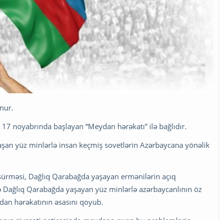
nur.
in 17 noyabrında başlayan “Meydan hərəkatı” ilə bağlıdır.
aşan yüz minlərlə insan keçmiş sovetlərin Azərbaycana yönəlik
i sürməsi, Dağlıq Qarabağda yaşayan ermənilərin açıq
və Dağlıq Qarabağda yaşayan yüz minlərlə azərbaycanlının öz
dan hərəkatının əsasını qoyub.