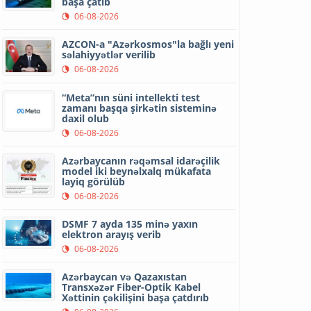
başa çatıb
06-08-2026
AZCON-a "Azərkosmos"la bağlı yeni
səlahiyyətlər verilib
06-08-2026
“Meta”nın süni intellekti test
zamanı başqa şirkətin sisteminə
daxil olub
06-08-2026
Azərbaycanın rəqəmsal idarəçilik
model iki beynəlxalq mükafata
layiq görülüb
06-08-2026
DSMF 7 ayda 135 minə yaxın
elektron arayış verib
06-08-2026
Azərbaycan və Qazaxıstan
Transxəzər Fiber-Optik Kabel
Xəttinin çəkilişini başa çatdırıb