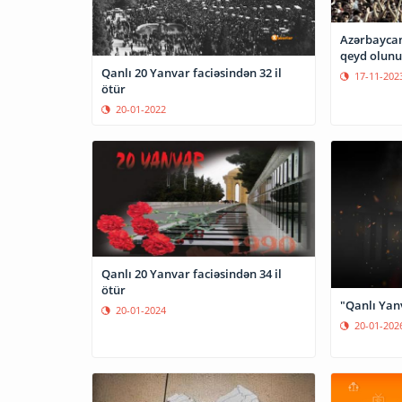
Azərbaycan
qeyd olunu
Qanlı 20 Yanvar faciəsindən 32 il
17-11-202
ötür
20-01-2022
Qanlı 20 Yanvar faciəsindən 34 il
ötür
"Qanlı Yanv
20-01-2024
20-01-202