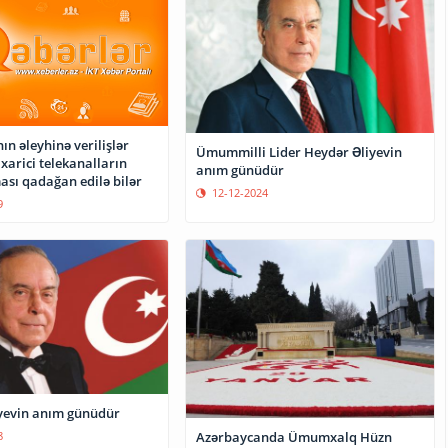
n əleyhinə verilişlər
Ümummilli Lider Heydər Əliyevin
xarici telekanalların
anım günüdür
sı qadağan edilə bilər
12-12-2024
9
yevin anım günüdür
Azərbaycanda Ümumxalq Hüzn
8