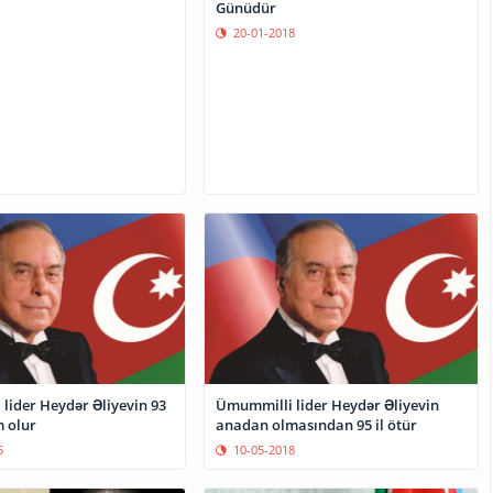
Günüdür
20-01-2018
lider Heydər Əliyevin 93
Ümummilli lider Heydər Əliyevin
 olur
anadan olmasından 95 il ötür
6
10-05-2018