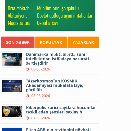
SON XƏBƏR
POPULYAR
YAZARLAR
Danimarka məktəblərdə süni
intellektdən istifadəyə nəzarəti
sərtləşdirir
08-08-2026
“Azərkosmos”un KOSMİK
Akademiyası mükafata layiq
görülüb
08-08-2026
Kiberpolis xarici saytlara hücumlar
təşkil edən şəxsləri saxlayıb
07-08-2026
Fitch ABB-nin reytinqini növbəti