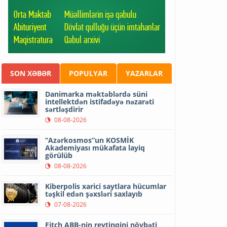
SON XƏBƏR
POPULYAR
YAZARLAR
Danimarka məktəblərdə süni
intellektdən istifadəyə nəzarəti
sərtləşdirir
08-08-2026
“Azərkosmos”un KOSMİK
Akademiyası mükafata layiq
görülüb
08-08-2026
Kiberpolis xarici saytlara hücumlar
təşkil edən şəxsləri saxlayıb
07-08-2026
Fitch ABB-nin reytinqini növbəti