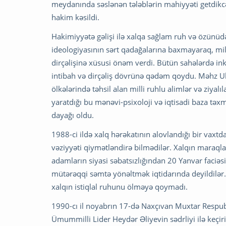
meydanında səslənən tələblərin mahiyyəti getdikc
hakim kəsildi.
Hakimiyyətə gəlişi ilə xalqa sağlam ruh və özünü
ideologiyasının sərt qadağalarına baxmayaraq, mi
dirçəlişinə xüsusi önəm verdi. Bütün sahələrdə i
intibah və dirçəliş dövrünə qədəm qoydu. Məhz U
ölkələrində təhsil alan milli ruhlu alimlər və ziyal
yaratdığı bu mənəvi-psixoloji və iqtisadi baza təx
dayağı oldu.
1988-ci ildə xalq hərəkatının alovlandığı bir vaxt
vəziyyəti qiymətləndirə bilmədilər. Xalqın maraq
adamların siyasi səbatsızlığından 20 Yanvar faciəsi 
mütərəqqi səmtə yönəltmək iqtidarında deyildilə
xalqın istiqlal ruhunu ölməyə qoymadı.
1990-cı il noyabrın 17-də Naxçıvan Muxtar Respublik
Ümummilli Lider Heydər Əliyevin sədrliyi ilə keçir