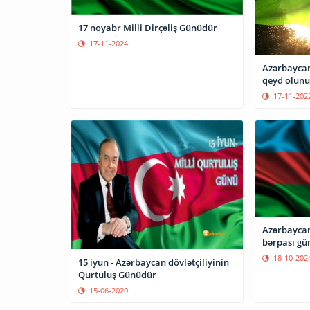
17 noyabr Milli Dirçəliş Günüdür
17-11-2024
Azərbaycan
qeyd olunu
17-11-202
Azərbaycan
bərpası gü
18-10-202
15 iyun - Azərbaycan dövlətçiliyinin
Qurtuluş Günüdür
15-06-2020