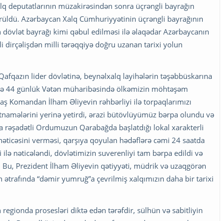
q deputatlarının müzakirəsindən sonra üçrəngli bayrağın
 sürüldü. Azərbaycan Xalq Cümhuriyyətinin üçrəngli bayrağının
 dövlət bayrağı kimi qəbul edilməsi ilə əlaqədar Azərbaycanın
lli dirçəlişdən milli tərəqqiyə doğru uzanan tarixi yolun
Qafqazın lider dövlətinə, beynəlxalq layihələrin təşəbbüskarına
 ildə 44 günlük Vətən müharibəsində ölkəmizin möhtəşəm
Baş Komandan İlham Əliyevin rəhbərliyi ilə torpaqlarımızı
ətnamələrini yerinə yetirdi, ərazi bütövlüyümüz bərpa olundu və
-da rəşadətli Ordumuzun Qarabağda başlatdığı lokal xarakterli
nəticəsini verməsi, qarşıya qoyulan hədəflərə cəmi 24 saatda
ilə nəticələndi, dövlətimizin suverenliyi tam bərpa edildi və
. Bu, Prezident İlham Əliyevin qətiyyəti, müdrik və uzaqgörən
ın ətrafında “dəmir yumruğ”a çevrilmiş xalqımızın daha bir tarixi
regionda prosesləri diktə edən tərəfdir, sülhün və sabitliyin