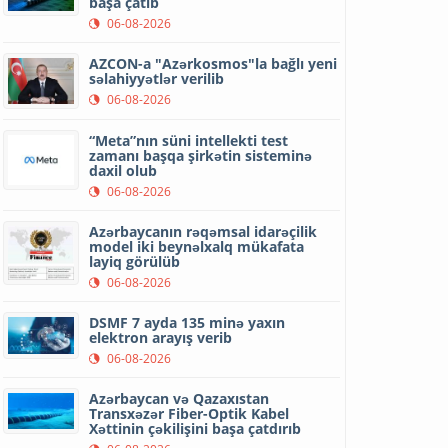
başa çatıb
06-08-2026
AZCON-a "Azərkosmos"la bağlı yeni
səlahiyyətlər verilib
06-08-2026
“Meta”nın süni intellekti test
zamanı başqa şirkətin sisteminə
daxil olub
06-08-2026
Azərbaycanın rəqəmsal idarəçilik
model iki beynəlxalq mükafata
layiq görülüb
06-08-2026
DSMF 7 ayda 135 minə yaxın
elektron arayış verib
06-08-2026
Azərbaycan və Qazaxıstan
Transxəzər Fiber-Optik Kabel
Xəttinin çəkilişini başa çatdırıb