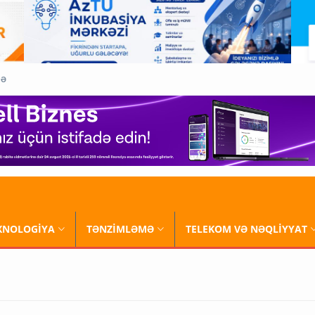
QƏ
XNOLOGİYA
TƏNZİMLƏMƏ
TELEKOM VƏ NƏQLİYYAT