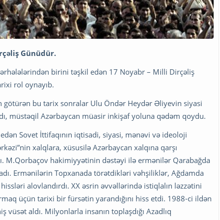
rçəliş Günüdür.
hələlərindən birini təşkil edən 17 Noyabr – Milli Dirçəliş
ixi rol oynayıb.
ən götürən bu tarix sonralar Ulu Öndər Heydər Əliyevin siyasi
aldı, müstəqil Azərbaycan müasir inkişaf yoluna qədəm qoydu.
edən Sovet İttifaqının iqtisadi, siyasi, mənəvi və ideoloji
ərkəzi”nin xalqlara, xüsusilə Azərbaycan xalqına qarşı
ldı. M.Qorbaçov hakimiyyətinin dəstəyi ilə ermənilər Qarabağda
şladı. Ermənilərin Topxanada törətdikləri vəhşiliklər, Ağdamda
hissləri alovlandırdı. XX əsrin əvvəllərində istiqlalın ləzzətini
maq üçün tarixi bir fürsətin yarandığını hiss etdi. 1988-ci ildən
iş vüsət aldı. Milyonlarla insanın toplaşdığı Azadlıq