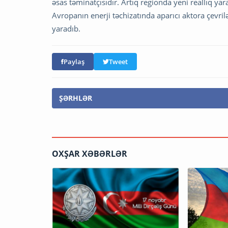
əsas təminatçısıdır. Artıq regionda yeni reallıq y
Avropanın enerji təchizatında aparıcı aktora çevri
yaradıb.
Paylaş
Tweet
ŞƏRHLƏR
OXŞAR XƏBƏRLƏR