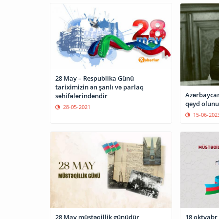
28 May – Respublika Günü
tariximizin ən şanlı və parlaq
Azərbaycan
səhifələrindəndir
qeyd olunu
28-05-2021
15-06-202
28 May müstəqillik günüdür
18 oktyabr