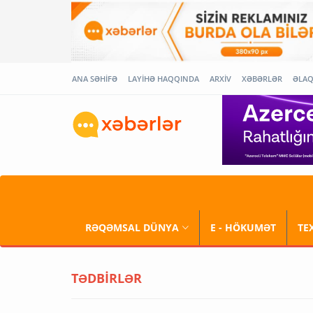
ANA SƏHİFƏ
LAYİHƏ HAQQINDA
ARXİV
XƏBƏRLƏR
ƏLA
RƏQƏMSAL DÜNYA
E - HÖKUMƏT
TE
TƏDBİRLƏR