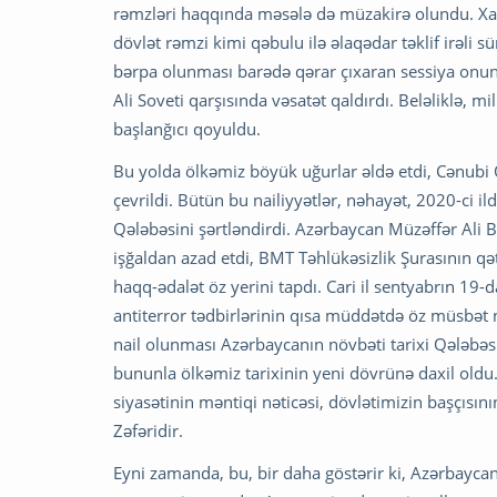
rəmzləri haqqında məsələ də müzakirə olundu. Xal
dövlət rəmzi kimi qəbulu ilə əlaqədar təklif irəli
bərpa olunması barədə qərar çıxaran sessiya onun
Ali Soveti qarşısında vəsatət qaldırdı. Beləliklə, mi
başlanğıcı qoyuldu.
Bu yolda ölkəmiz böyük uğurlar əldə etdi, Cənubi 
çevrildi. Bütün bu nailiyyətlər, nəhayət, 2020-ci
Qələbəsini şərtləndirdi. Azərbaycan Müzəffər Ali 
işğaldan azad etdi, BMT Təhlükəsizlik Şurasının q
haqq-ədalət öz yerini tapdı. Cari il sentyabrın 19
antiterror tədbirlərinin qısa müddətdə öz müsbət 
nail olunması Azərbaycanın növbəti tarixi Qələbəsi 
bununla ölkəmiz tarixinin yeni dövrünə daxil oldu
siyasətinin məntiqi nəticəsi, dövlətimizin başçısın
Zəfəridir.
Eyni zamanda, bu, bir daha göstərir ki, Azərbaycan 