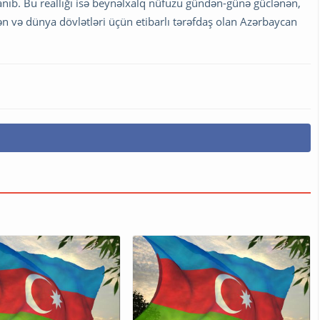
aranıb. Bu reallığı isə beynəlxalq nüfuzu gündən-günə güclənən,
lən və dünya dövlətləri üçün etibarlı tərəfdaş olan Azərbaycan