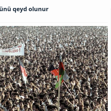
Günü qeyd olunur