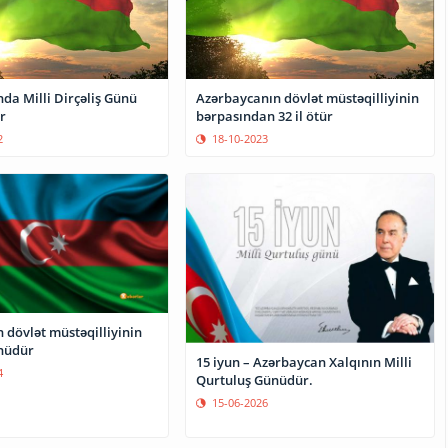
da Milli Dirçəliş Günü
Azərbaycanın dövlət müstəqilliyinin
r
bərpasından 32 il ötür
2
18-10-2023
 dövlət müstəqilliyinin
nüdür
15 iyun – Azərbaycan Xalqının Milli
4
Qurtuluş Günüdür.
15-06-2026