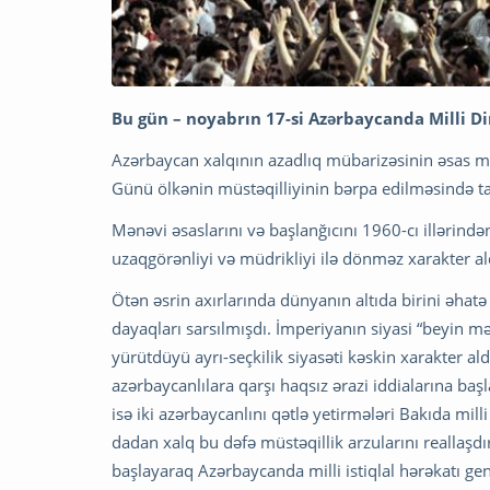
Bu gün – noyabrın 17-si Azərbaycanda Milli Di
Azərbaycan xalqının azadlıq mübarizəsinin əsas mər
Günü ölkənin müstəqilliyinin bərpa edilməsində tar
Mənəvi əsaslarını və başlanğıcını 1960-cı illərind
uzaqgörənliyi və müdrikliyi ilə dönməz xarakter 
Ötən əsrin axırlarında dünyanın altıda birini əhatə 
dayaqları sarsılmışdı. İmperiyanın siyasi “beyin m
yürütdüyü ayrı-seçkilik siyasəti kəskin xarakter a
azərbaycanlılara qarşı haqsız ərazi iddialarına ba
isə iki azərbaycanlını qətlə yetirmələri Bakıda milli 
dadan xalq bu dəfə müstəqillik arzularını reallaşdır
başlayaraq Azərbaycanda milli istiqlal hərəkatı gen