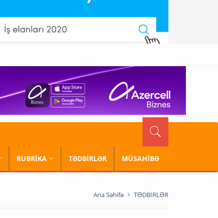
RUBRİKA
TƏDBİRLƏR
MÜSAHİBƏ
Ana Səhifə
TƏDBİRLƏR