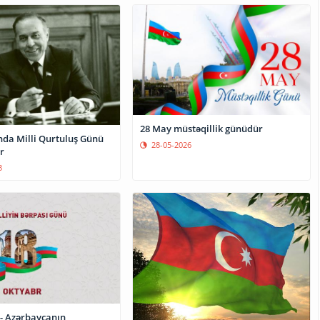
28 May müstəqillik günüdür
da Milli Qurtuluş Günü
28-05-2026
r
3
 - Azərbaycanın