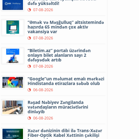
dəfə yüksəltdi!
07-08-2026
“Əmək və Məşğulluq” altsistemində
hazırda 65 mindən çox aktiv
vakansiya var
07-08-2026
“Biletim.az” portalı üzərindən
onlayn bilet alanların sayı 2
dəfəyədək artıb
07-08-2026
“Google”un məlumat emalı mərkəzi
Hindistanda etirazlara səbəb olub
06-08-2026
Rəşad Nəbiyev Zəngilanda
vətəndaşların müraciətlərini
dinləyib
06-08-2026
Xəzər dənizinin dibi ilə Trans-Xəzər
Fiber-Optik Kabel Xəttinin çəkilişi