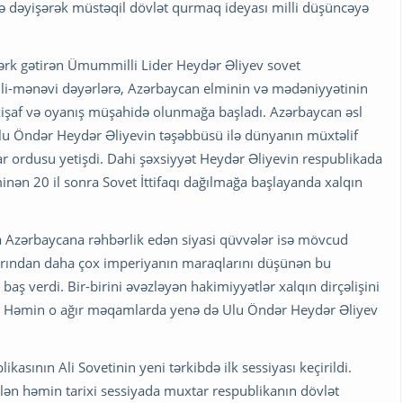
ə dəyişərək müstəqil dövlət qurmaq ideyası milli düşüncəyə
dərk gətirən Ümummilli Lider Heydər Əliyev sovet
lli-mənəvi dəyərlərə, Azərbaycan elminin və mədəniyyətinin
nkişaf və oyanış müşahidə olunmağa başladı. Azərbaycan əsl
lu Öndər Heydər Əliyevin təşəbbüsü ilə dünyanın müxtəlif
ılar ordusu yetişdi. Dahi şəxsiyyət Heydər Əliyevin respublikada
minən 20 il sonra Sovet İttifaqı dağılmağa başlayanda xalqın
da Azərbaycana rəhbərlik edən siyasi qüvvələr isə mövcud
larından daha çox imperiyanın maraqlarını düşünən bu
baş verdi. Bir-birini əvəzləyən hakimiyyətlər xalqın dirçəlişini
r. Həmin o ağır məqamlarda yenə də Ulu Öndər Heydər Əliyev
asının Ali Sovetinin yeni tərkibdə ilk sessiyası keçirildi.
ilən həmin tarixi sessiyada muxtar respublikanın dövlət