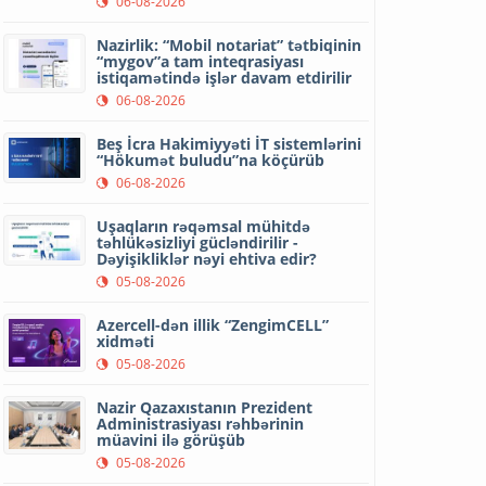
06-08-2026
Nazirlik: “Mobil notariat” tətbiqinin
“mygov”a tam inteqrasiyası
istiqamətində işlər davam etdirilir
06-08-2026
Beş İcra Hakimiyyəti İT sistemlərini
“Hökumət buludu”na köçürüb
06-08-2026
Uşaqların rəqəmsal mühitdə
təhlükəsizliyi gücləndirilir -
Dəyişikliklər nəyi ehtiva edir?
05-08-2026
Azercell-dən illik “ZengimCELL”
xidməti
05-08-2026
Nazir Qazaxıstanın Prezident
Administrasiyası rəhbərinin
müavini ilə görüşüb
05-08-2026