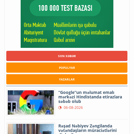
SON XƏBƏR
POPULYAR
YAZARLAR
“Google”un məlumat emalı
mərkəzi Hindistanda etirazlara
səbəb olub
06-08-2026
Rəşad Nəbiyev Zəngilanda
vətəndaşların müraciətlərini