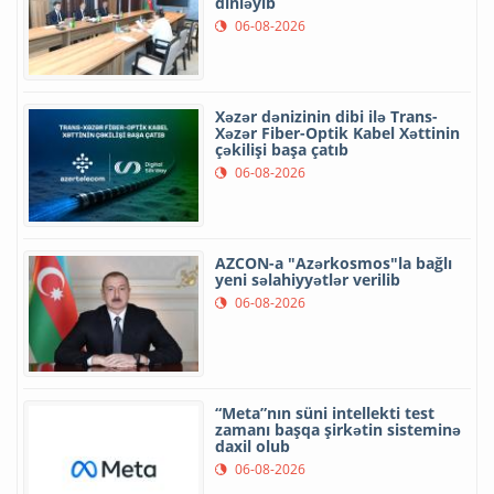
dinləyib
06-08-2026
Xəzər dənizinin dibi ilə Trans-
Xəzər Fiber-Optik Kabel Xəttinin
çəkilişi başa çatıb
06-08-2026
AZCON-a "Azərkosmos"la bağlı
yeni səlahiyyətlər verilib
06-08-2026
“Meta”nın süni intellekti test
zamanı başqa şirkətin sisteminə
daxil olub
06-08-2026