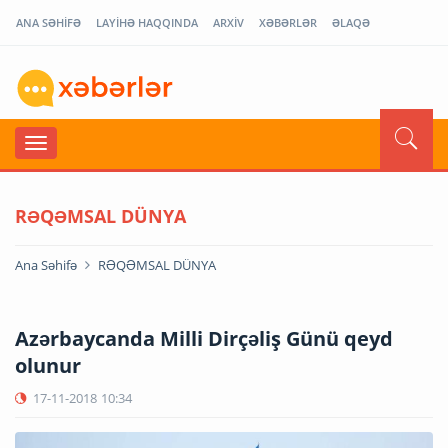
ANA SƏHİFƏ
LAYİHƏ HAQQINDA
ARXİV
XƏBƏRLƏR
ƏLAQƏ
RƏQƏMSAL DÜNYA
Ana Səhifə
RƏQƏMSAL DÜNYA
Azərbaycanda Milli Dirçəliş Günü qeyd
olunur
17-11-2018
10:34