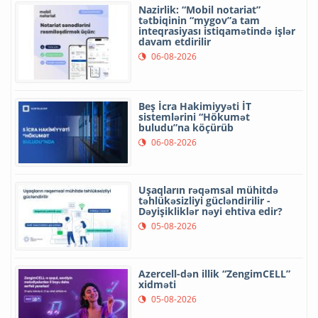
Nazirlik: “Mobil notariat”
tətbiqinin “mygov”a tam
inteqrasiyası istiqamətində işlər
davam etdirilir
06-08-2026
Beş İcra Hakimiyyəti İT
sistemlərini “Hökumət
buludu”na köçürüb
06-08-2026
Uşaqların rəqəmsal mühitdə
təhlükəsizliyi gücləndirilir -
Dəyişikliklər nəyi ehtiva edir?
05-08-2026
Azercell-dən illik “ZengimCELL”
xidməti
05-08-2026