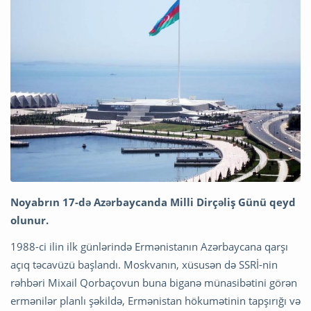
Noyabrın 17-də Azərbaycanda Milli Dirçəliş Günü qeyd
olunur.
1988-ci ilin ilk günlərində Ermənistanın Azərbaycana qarşı
açıq təcavüzü başlandı. Moskvanın, xüsusən də SSRİ-nin
rəhbəri Mixail Qorbaçovun buna biganə münasibətini görən
ermənilər planlı şəkildə, Ermənistan hökumətinin tapşırığı və