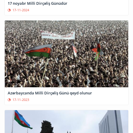
17 noyabr Milli Dirçəliş Günüdür
17-11-2024
Azərbaycanda Milli Dirçəliş Günü qeyd olunur
17-11-2023