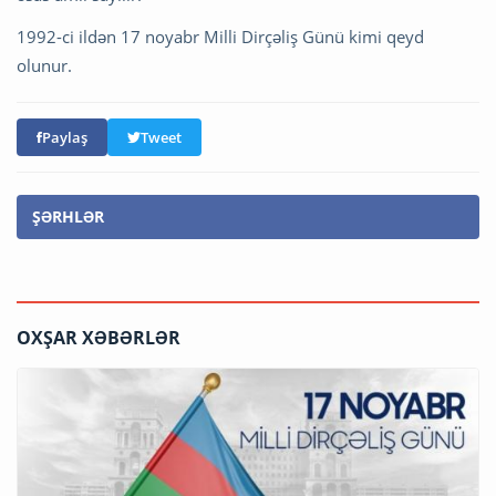
1992-ci ildən 17 noyabr Milli Dirçəliş Günü kimi qeyd
olunur.
Paylaş
Tweet
ŞƏRHLƏR
OXŞAR XƏBƏRLƏR