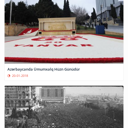
Azərbaycanda Ümumxalq Hüzn Günüdür
20-01-2018