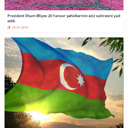
Prezident İlham Əliyev 20 Yanvar şəhidlərinin əziz xatirəsini yad
edib
20-01-2019