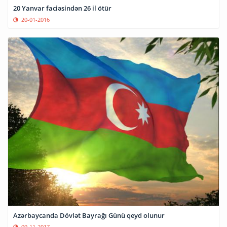
20 Yanvar faciəsindən 26 il ötür
20-01-2016
Azərbaycanda Dövlət Bayrağı Günü qeyd olunur
09-11-2017