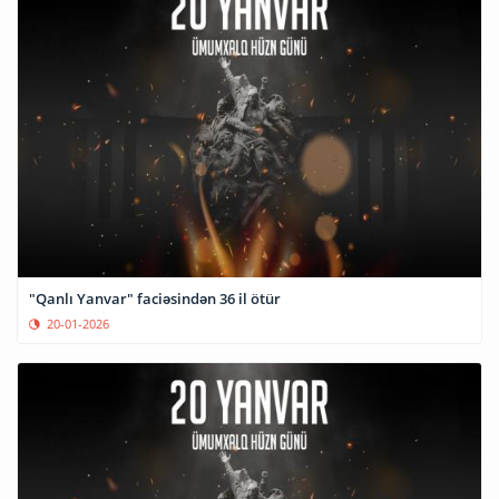
"Qanlı Yanvar" faciəsindən 36 il ötür
20-01-2026