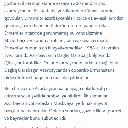
göstərişi ilə Ermənistanda yaşayan 200 mindən çox
azərbaycanlını öz ata-baba yurdlarından kütləvi surətdə
qovdular. Ermənilər azərbaycanlıları təkcə öz ev-eşiklərindən
qovmur, həm də onları öldürür, diri-diri yandırırdılar.
Ermənilərin tarixdə görünməmiş bu vandalizminə
M.Qorbaçov və onun ətrafı heç bir reaksiya vermədi.
Ermənilər bununla da kifayətlənmədilər. 1988-ci il fevralın
əvvəllərində Azərbaycanın Dağlıq Qarabağ bölgəsində
iğtişaşlar törətdilər. Onlar Azərbaycanın tarixi torpağı olan
Dağlıq Qarabağın Azərbaycandan qoparılıb Ermənistana
birləşdirilməsi haqqında məsələ qaldırdılar.
Belə bir vaxtda Azərbaycan xalqı ayağa qalxdı. Xalq öz
etirazını sakit şəkildə rəhbərliyə bildirdi. İlk zamanlar
Azərbaycan vətəndaşları Moskvaya, yerli hakimiyyət
başçılarına inanırdılar. Onların şüarları, gəzdirdikləri portret
və bayraqlar bunu sübut edirdi.