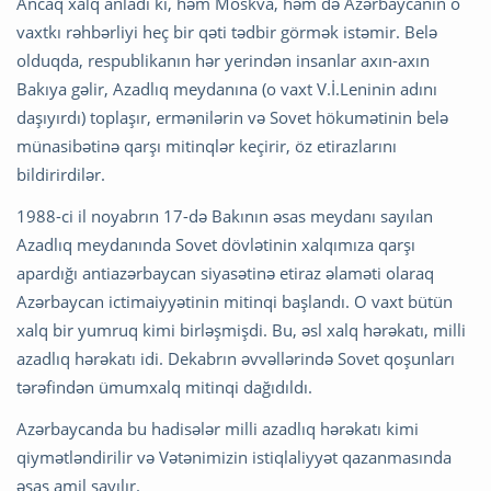
Ancaq xalq anladı ki, həm Moskva, həm də Azərbaycanın o
vaxtkı rəhbərliyi heç bir qəti tədbir görmək istəmir. Belə
olduqda, respublikanın hər yerindən insanlar axın-axın
Bakıya gəlir, Azadlıq meydanına (o vaxt V.İ.Leninin adını
daşıyırdı) toplaşır, ermənilərin və Sovet hökumətinin belə
münasibətinə qarşı mitinqlər keçirir, öz etirazlarını
bildirirdilər.
1988-ci il noyabrın 17-də Bakının əsas meydanı sayılan
Azadlıq meydanında Sovet dövlətinin xalqımıza qarşı
apardığı antiazərbaycan siyasətinə etiraz əlaməti olaraq
Azərbaycan ictimaiyyətinin mitinqi başlandı. O vaxt bütün
xalq bir yumruq kimi birləşmişdi. Bu, əsl xalq hərəkatı, milli
azadlıq hərəkatı idi. Dekabrın əvvəllərində Sovet qoşunları
tərəfindən ümumxalq mitinqi dağıdıldı.
Azərbaycanda bu hadisələr milli azadlıq hərəkatı kimi
qiymətləndirilir və Vətənimizin istiqlaliyyət qazanmasında
əsas amil sayılır.