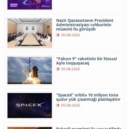
Nazir Qazaxıstanın Prezident
Administrasiyası rəhbərinin
müavini ilə görüşüb
05-08-2026
"Falcon 9" raketinin bir hissəsi
Ayla toqquşacaq
05-08-2026
“SpaceX” orbitə 10 milyon tona
qədər yük çıxarmağı planlaşdırır
05-08-2026
Bakcell rouminqi ilə yay tətilində