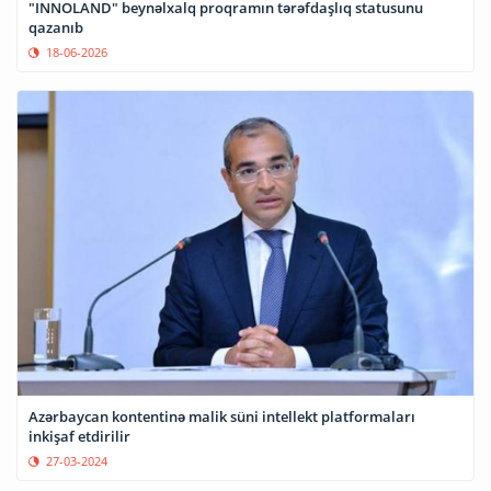
"INNOLAND" beynəlxalq proqramın tərəfdaşlıq statusunu
qazanıb
18-06-2026
Azərbaycan kontentinə malik süni intellekt platformaları
inkişaf etdirilir
27-03-2024