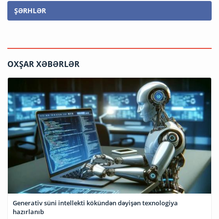
ŞƏRHLƏR
OXŞAR XƏBƏRLƏR
Generativ süni intellekti kökündən dəyişən texnologiya
hazırlanıb