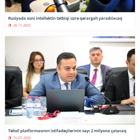
Rusiyada süni intellektin tətbiqi üzrə qərargah yaradılacaq
20-11-2025
Təhsil platformasının istifadəçilərinin sayı 2 milyona çatacaq
15-07-2026