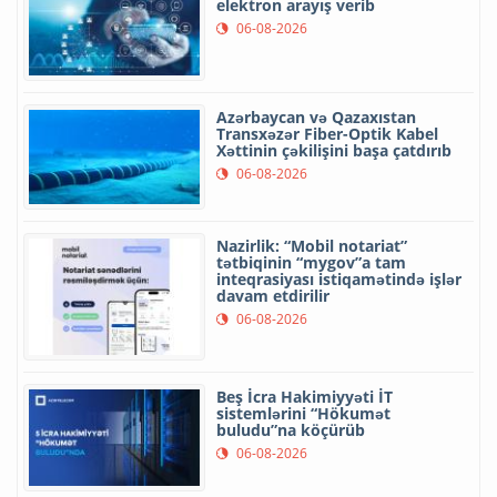
elektron arayış verib
06-08-2026
Azərbaycan və Qazaxıstan
Transxəzər Fiber-Optik Kabel
Xəttinin çəkilişini başa çatdırıb
06-08-2026
Nazirlik: “Mobil notariat”
tətbiqinin “mygov”a tam
inteqrasiyası istiqamətində işlər
davam etdirilir
06-08-2026
Beş İcra Hakimiyyəti İT
sistemlərini “Hökumət
buludu”na köçürüb
06-08-2026