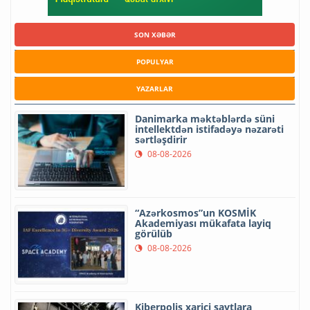
SON XƏBƏR
POPULYAR
YAZARLAR
Danimarka məktəblərdə süni
intellektdən istifadəyə nəzarəti
sərtləşdirir
08-08-2026
“Azərkosmos”un KOSMİK
Akademiyası mükafata layiq
görülüb
08-08-2026
Kiberpolis xarici saytlara