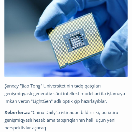
Şanxay "Jiao Tong" Universitetinin tədqiqatçıları
genişmiqyaslı generativ süni intellekt modelləri ilə işləməyə
imkan verən "LightGen" adlı optik çip hazırlayıblar.
Xeberler.az
"China Daily"ə istinadən bildirir ki, bu ixtira
genişmiqyaslı hesablama tapşırıqlarının həlli üçün yeni
perspektivlər açacaq.