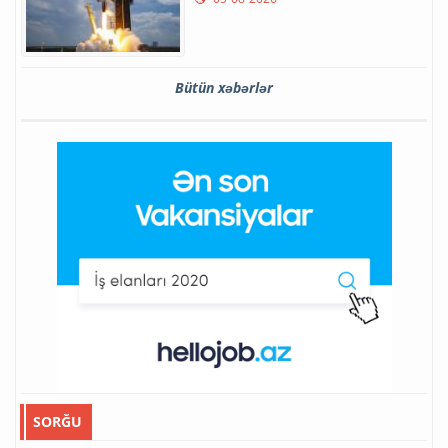
Bütün xəbərlər
SORĞU