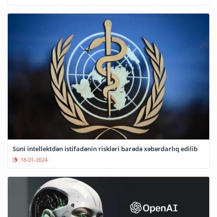
Süni intellektdən istifadənin riskləri barədə xəbərdarlıq edilib
18-01-2024