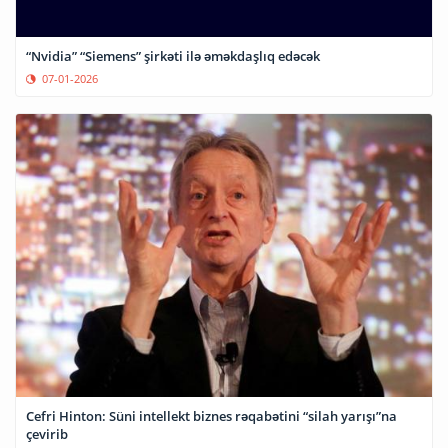
“Nvidia” “Siemens” şirkəti ilə əməkdaşlıq edəcək
07-01-2026
Cefri Hinton: Süni intellekt biznes rəqabətini “silah yarışı”na
çevirib