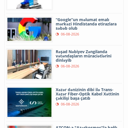
“Google”un məlumat emalı
mərkəzi Hindistanda etirazlara
səbəb olub
06-08-2026
Rəşad Nəbiyev Zəngilanda
vətəndaşların müraciətlərini
dinləyib
06-08-2026
Xəzər dənizinin dibi ilə Trans-
Xəzər Fiber-Optik Kabel Xəttinin
çəkilişi başa çatıb
06-08-2026
AZCON-a "Azərkosmos"la bağlı