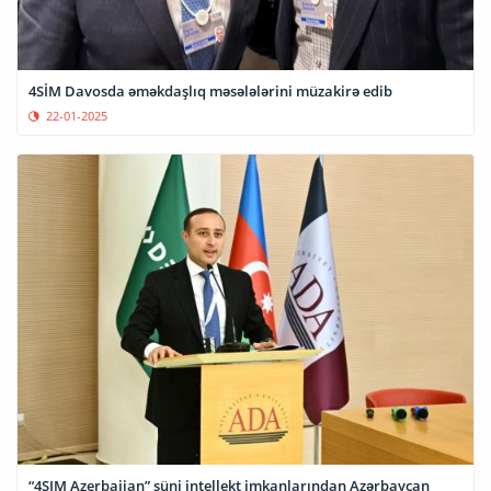
4SİM Davosda əməkdaşlıq məsələlərini müzakirə edib
22-01-2025
“4SIM Azerbaijan” süni intellekt imkanlarından Azərbaycan