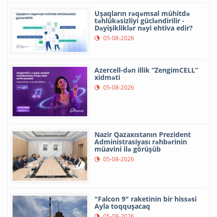
Uşaqların rəqəmsal mühitdə
təhlükəsizliyi gücləndirilir -
Dəyişikliklər nəyi ehtiva edir?
05-08-2026
Azercell-dən illik “ZengimCELL”
xidməti
05-08-2026
Nazir Qazaxıstanın Prezident
Administrasiyası rəhbərinin
müavini ilə görüşüb
05-08-2026
"Falcon 9" raketinin bir hissəsi
Ayla toqquşacaq
05-08-2026