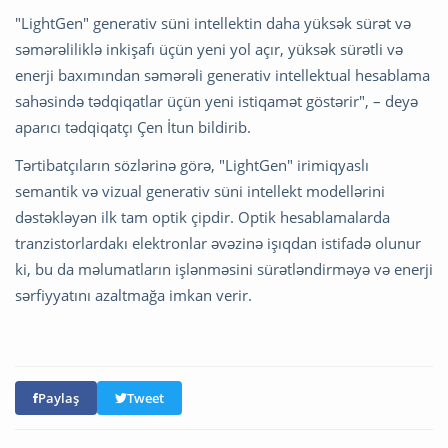
"LightGen" generativ süni intellektin daha yüksək sürət və
səmərəliliklə inkişafı üçün yeni yol açır, yüksək sürətli və
enerji baxımından səmərəli generativ intellektual hesablama
sahəsində tədqiqatlar üçün yeni istiqamət göstərir", – deyə
aparıcı tədqiqatçı Çen İtun bildirib.
Tərtibatçıların sözlərinə görə, "LightGen" irimiqyaslı
semantik və vizual generativ süni intellekt modellərini
dəstəkləyən ilk tam optik çipdir. Optik hesablamalarda
tranzistorlardakı elektronlar əvəzinə işıqdan istifadə olunur
ki, bu da məlumatların işlənməsini sürətləndirməyə və enerji
sərfiyyatını azaltmağa imkan verir.
Paylaş
Tweet