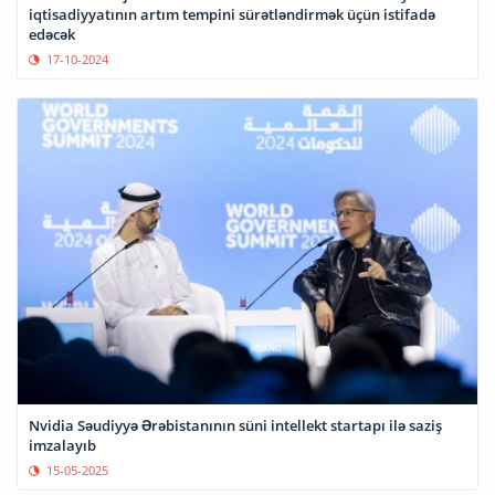
iqtisadiyyatının artım tempini sürətləndirmək üçün istifadə
edəcək
17-10-2024
Nvidia Səudiyyə Ərəbistanının süni intellekt startapı ilə saziş
imzalayıb
15-05-2025