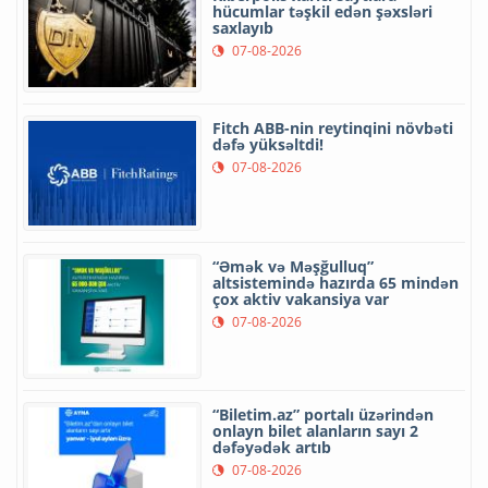
hücumlar təşkil edən şəxsləri
saxlayıb
07-08-2026
Fitch ABB-nin reytinqini növbəti
dəfə yüksəltdi!
07-08-2026
“Əmək və Məşğulluq”
altsistemində hazırda 65 mindən
çox aktiv vakansiya var
07-08-2026
“Biletim.az” portalı üzərindən
onlayn bilet alanların sayı 2
dəfəyədək artıb
07-08-2026