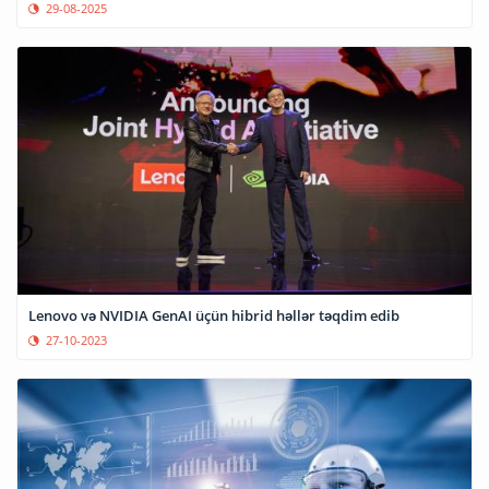
29-08-2025
Lenovo və NVIDIA GenAI üçün hibrid həllər təqdim edib
27-10-2023