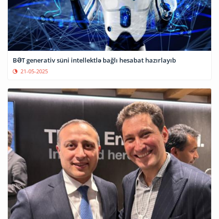
BƏT generativ süni intellektlə bağlı hesabat hazırlayıb
21-05-2025