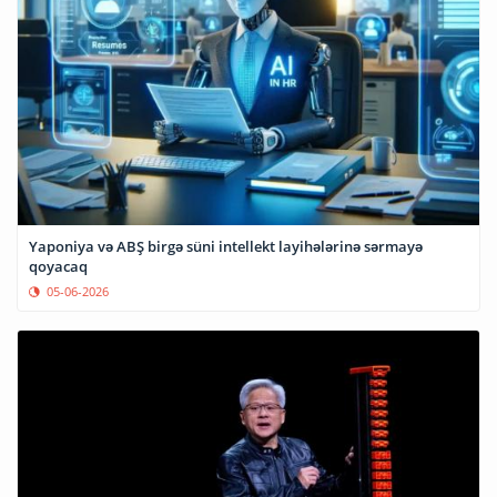
Yaponiya və ABŞ birgə süni intellekt layihələrinə sərmayə
qoyacaq
05-06-2026