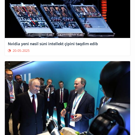
Nvidia yeni nəsil süni intellekt çipini təqdim edib
20-05-2025