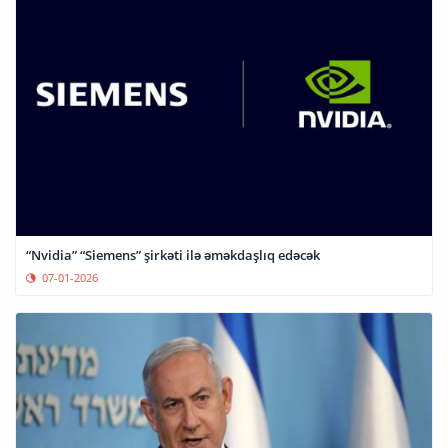
“Nvidia” “Siemens” şirkəti ilə əməkdaşlıq edəcək
07-01-2026