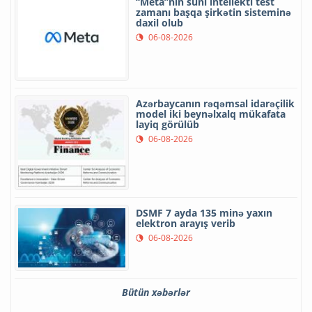
“Meta”nın süni intellekti test
zamanı başqa şirkətin sisteminə
daxil olub
06-08-2026
Azərbaycanın rəqəmsal idarəçilik
model iki beynəlxalq mükafata
layiq görülüb
06-08-2026
DSMF 7 ayda 135 minə yaxın
elektron arayış verib
06-08-2026
Bütün xəbərlər