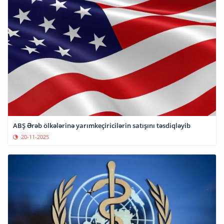
ABŞ Ərəb ölkələrinə yarımkeçiricilərin satışını təsdiqləyib
20-11-2025