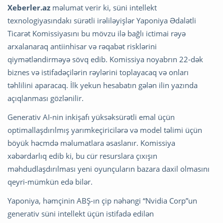
Xeberler.az
məlumat verir ki, süni intellekt
texnologiyasındakı sürətli irəliləyişlər Yaponiya Ədalətli
Ticarət Komissiyasını bu mövzu ilə bağlı ictimai rəyə
arxalanaraq antiinhisar və rəqabət risklərini
qiymətləndirməyə sövq edib. Komissiya noyabrın 22-dək
biznes və istifadəçilərin rəylərini toplayacaq və onları
təhlilini aparacaq. İlk yekun hesabatın gələn ilin yazında
açıqlanması gözlənilir.
Generativ AI-nin inkişafı yüksəksürətli emal üçün
optimallaşdırılmış yarımkeçiricilərə və model təlimi üçün
böyük həcmdə məlumatlara əsaslanır. Komissiya
xəbərdarlıq edib ki, bu cür resurslara çıxışın
məhdudlaşdırılması yeni oyunçuların bazara daxil olmasını
qeyri-mümkün edə bilər.
Yaponiya, həmçinin ABŞ-ın çip nəhəngi “Nvidia Corp”un
generativ süni intellekt üçün istifadə edilən