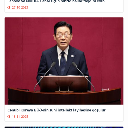
Lenovo və NVIDIA GenAI üçün hibrid həllər təqdim edib
27-10-2023
Cənubi Koreya BƏƏ-nin süni intellekt layihəsinə qoşulur
18-11-2025