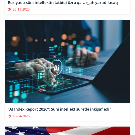
Rusiyada süni intellektin tətbiqi üzrə qərargah yaradılacaq
20-11-2025
“AI Index Report 2026”: Süni intellekt sürətlə inkişaf edir
16-04-2026