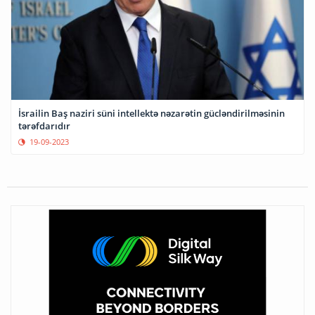
İsrailin Baş naziri süni intellektə nəzarətin gücləndirilməsinin
tərəfdarıdır
19-09-2023