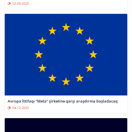
03-04-2025
Avropa İttifaqı “Meta” şirkətinə qarşı araşdırma başladacaq
04-12-2025