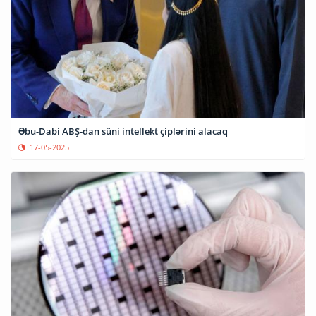
Əbu-Dabi ABŞ-dan süni intellekt çiplərini alacaq
17-05-2025