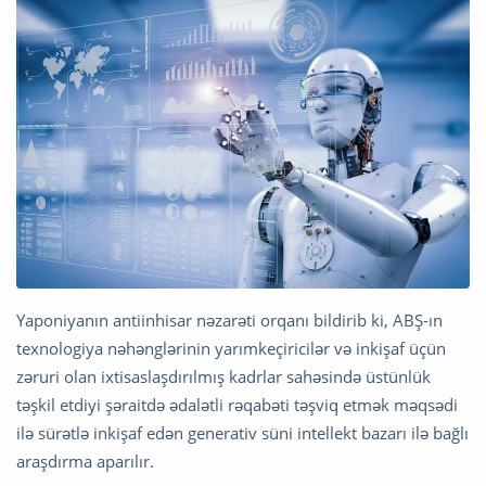
Yaponiyanın antiinhisar nəzarəti orqanı bildirib ki, ABŞ-ın
texnologiya nəhənglərinin yarımkeçiricilər və inkişaf üçün
zəruri olan ixtisaslaşdırılmış kadrlar sahəsində üstünlük
təşkil etdiyi şəraitdə ədalətli rəqabəti təşviq etmək məqsədi
ilə sürətlə inkişaf edən generativ süni intellekt bazarı ilə bağlı
araşdırma aparılır.