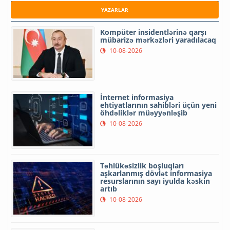
YAZARLAR
Kompüter insidentlərinə qarşı
mübarizə mərkəzləri yaradılacaq
10-08-2026
İnternet informasiya
ehtiyatlarının sahibləri üçün yeni
öhdəliklər müəyyənləşib
10-08-2026
Təhlükəsizlik boşluqları
aşkarlanmış dövlət informasiya
resurslarının sayı iyulda kəskin
artıb
10-08-2026