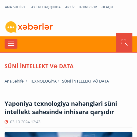
ANA SƏHİFƏ
LAYİHƏ HAQQINDA
ARXİV
XƏBƏRLƏR
ƏLAQƏ
SÜNİ İNTELLEKT VƏ DATA
Ana Səhifə
TEXNOLOGİYA
SÜNİ İNTELLEKT VƏ DATA
Yaponiya texnologiya nəhəngləri süni
intellekt sahəsində inhisara qarşıdır
03-10-2024
12:43