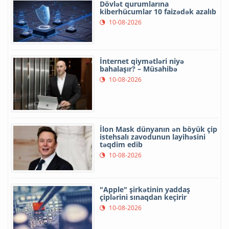
Dövlət qurumlarına
kiberhücumlar 10 faizədək azalıb
10-08-2026
İnternet qiymətləri niyə
bahalaşır? – Müsahibə
10-08-2026
İlon Mask dünyanın ən böyük çip
istehsalı zavodunun layihəsini
təqdim edib
10-08-2026
"Apple" şirkətinin yaddaş
çiplərini sınaqdan keçirir
10-08-2026