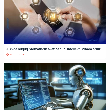
ABŞ-də hüquqi xidmətlərin əvəzinə süni intellekt istifadə edilir
09-10-2025