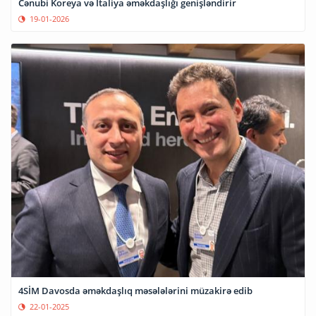
Cənubi Koreya və İtaliya əməkdaşlığı genişləndirir
19-01-2026
4SİM Davosda əməkdaşlıq məsələlərini müzakirə edib
22-01-2025