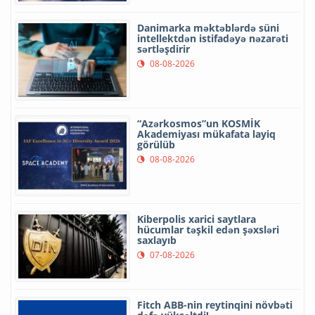
Danimarka məktəblərdə süni
intellektdən istifadəyə nəzarəti
sərtləşdirir
08-08-2026
“Azərkosmos”un KOSMİK
Akademiyası mükafata layiq
görülüb
08-08-2026
Kiberpolis xarici saytlara
hücumlar təşkil edən şəxsləri
saxlayıb
07-08-2026
Fitch ABB-nin reytinqini növbəti