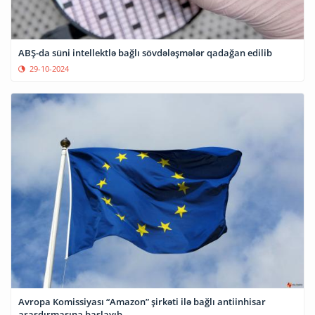
ABŞ-da süni intellektlə bağlı sövdələşmələr qadağan edilib
29-10-2024
Avropa Komissiyası “Amazon” şirkəti ilə bağlı antiinhisar
araşdırmasına başlayıb