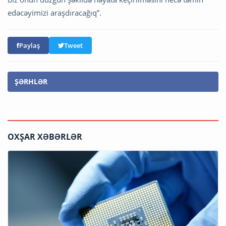
edəcəyimizi araşdıracağıq”.
Paylaş
Tweet
ŞƏRHLƏR
OXŞAR XƏBƏRLƏR