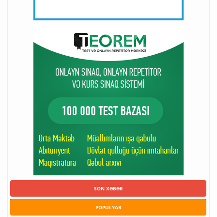
SON XƏBƏR
POPULYAR