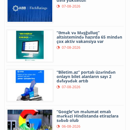
dəfə yüksəltdi!
07-08-2026
“Əmək və Məşğulluq”
altsistemində hazırda 65 mindən
çox aktiv vakansiya var
07-08-2026
“Biletim.az” portalı üzərindən
onlayn bilet alanların sayı 2
dəfəyədək artıb
07-08-2026
“Google”un məlumat emalı
mərkəzi Hindistanda etirazlara
səbəb olub
06-08-2026