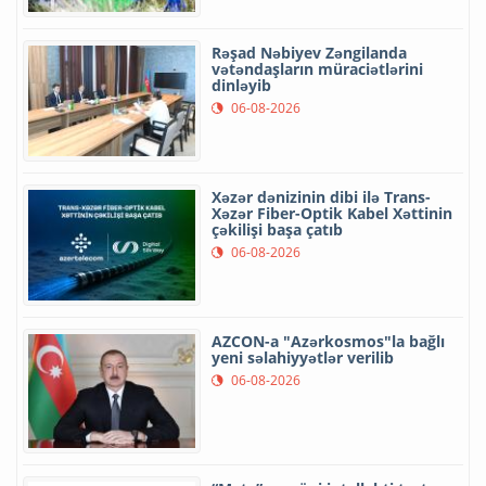
Rəşad Nəbiyev Zəngilanda
vətəndaşların müraciətlərini
dinləyib
06-08-2026
Xəzər dənizinin dibi ilə Trans-
Xəzər Fiber-Optik Kabel Xəttinin
çəkilişi başa çatıb
06-08-2026
AZCON-a "Azərkosmos"la bağlı
yeni səlahiyyətlər verilib
06-08-2026