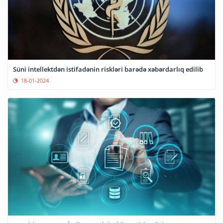
Süni intellektdən istifadənin riskləri barədə xəbərdarlıq edilib
18-01-2024