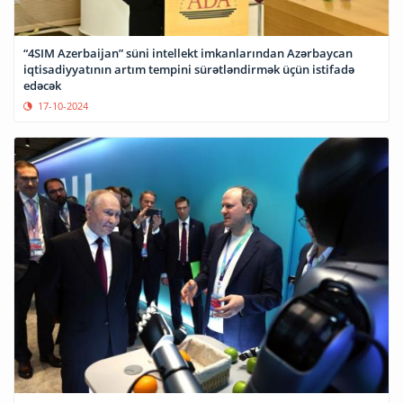
“4SIM Azerbaijan” süni intellekt imkanlarından Azərbaycan
iqtisadiyyatının artım tempini sürətləndirmək üçün istifadə
edəcək
17-10-2024