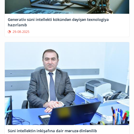
Generativ süni intellekti kökündən dəyişən texnologiya
hazırlanıb
29-08-2025
Süni intellektin inkişafına dair məruzə dinlənilib