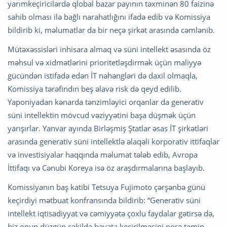
yarımkeçiricilərdə qlobal bazar payının təxminən 80 faizinə
sahib olması ilə bağlı narahatlığını ifadə edib və Komissiya
bildirib ki, məlumatlar da bir neçə şirkət arasında cəmlənib.
Mütəxəssisləri inhisara almaq və süni intellekt əsasında öz
məhsul və xidmətlərini prioritetləşdirmək üçün maliyyə
gücündən istifadə edən İT nəhəngləri də daxil olmaqla,
Komissiya tərəfindın beş əlavə risk də qeyd edilib.
Yaponiyadan kənarda tənzimləyici orqanlar da generativ
süni intellektin mövcud vəziyyətini başa düşmək üçün
yarışırlar. Yanvar ayında Birləşmiş Ştatlar əsas İT şirkətləri
arasında generativ süni intellektlə əlaqəli korporativ ittifaqlar
və investisiyalar haqqında məlumat tələb edib, Avropa
İttifaqı və Cənubi Koreya isə öz araşdırmalarına başlayıb.
Komissiyanın baş katibi Tetsuya Fujimoto çərşənbə günü
keçirdiyi mətbuat konfransında bildirib: “Generativ süni
intellekt iqtisadiyyat və cəmiyyətə çoxlu faydalar gətirsə də,
biz onun düzgün şəkildə həyata keçirilməsini necə təmin