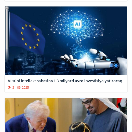
Aİ süni intellekt sahəsinə 1,3 milyard avro investisiya yatıracaq
31-03-2025