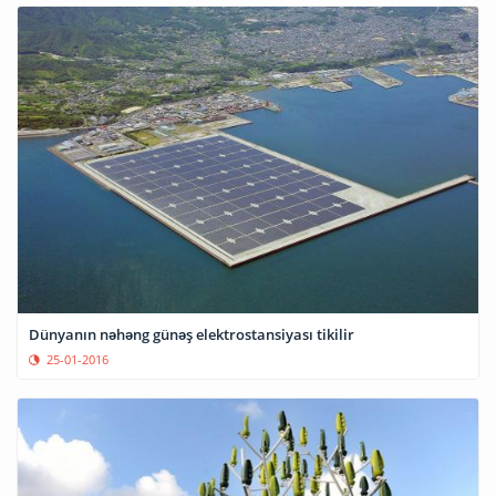
Dünyanın nəhəng günəş elektrostansiyası tikilir
25-01-2016