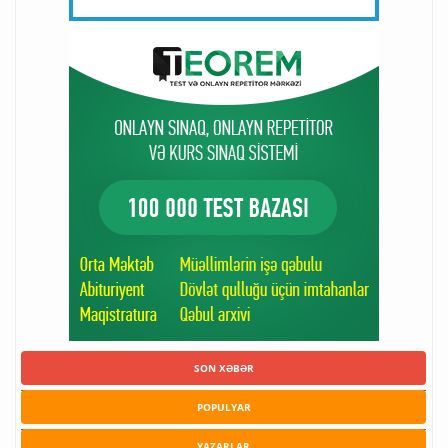
SON XƏBƏR
POPULYAR
YAZARLAR