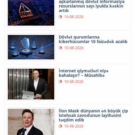
aşkarlanmış dövlət informasiya
resurslarının sayı iyulda kəskin
artıb
10-08-2026
Dövlət qurumlarına
kiberhücumlar 10 faizədək azalıb
10-08-2026
İnternet qiymətləri niyə
bahalaşır? – Müsahibə
10-08-2026
İlon Mask dünyanın ən böyük çip
istehsalı zavodunun layihəsini
təqdim edib
10-08-2026