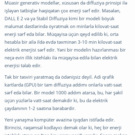
Müasir generativ modellər, xüsusən də diffuziya prinsipi ilə
işləyən tətbiqlər həqiqətən çox enerji sərf edir. Məsələn,
DALL E 2 və ya Stabil Diffuziya kimi bir modeli böyük
məlumat dəstlərində öyrətmək on minlərlə kilovat-saat
enerji sərf edə bilər. Müqayisə üçün qeyd edilib ki, orta
hesabla bir ailə ildə evdə təxminən 3-10 min kilovat-saat
elektrik enerjisi sərf edir. Yəni bir modelin hazırlanması bir
neçə evin illik istehlakı ilə müqayisə edilə bilən elektrik
enerjisi tələb edir.
Tək bir təsviri yaratmaq da ödənişsiz deyil. Adi qrafik
kartlarda (GPU) bir tam diffuziya addımı onlarla vatt-saat
sərf edə bilər. Bir model 1000 addım atarsa, bu, hər şəkil
üçün yüzlərlə vatt-saat deməkdir ki, bu da elektrik
çaydanının 1-2 saatına bərabərdir.
Yeni yanaşma kompüter əvəzinə işıqdan istifadə edir.
Birincisi, rəqəmsal kodlayıcı demək olar ki, heç bir enerji