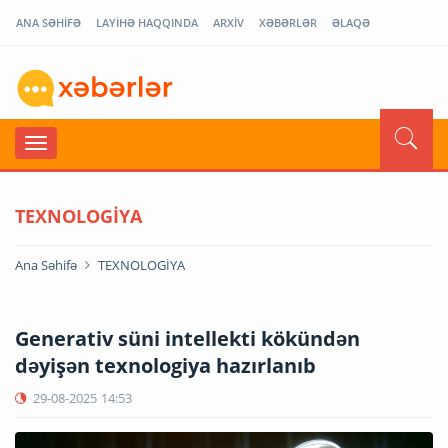
ANA SƏHİFƏ
LAYİHƏ HAQQINDA
ARXİV
XƏBƏRLƏR
ƏLAQƏ
TEXNOLOGİYA
Ana Səhifə
TEXNOLOGİYA
Generativ süni intellekti kökündən
dəyişən texnologiya hazırlanıb
29-08-2025
14:53