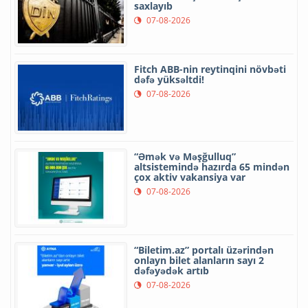
saxlayıb
07-08-2026
Fitch ABB-nin reytinqini növbəti
dəfə yüksəltdi!
07-08-2026
“Əmək və Məşğulluq”
altsistemində hazırda 65 mindən
çox aktiv vakansiya var
07-08-2026
“Biletim.az” portalı üzərindən
onlayn bilet alanların sayı 2
dəfəyədək artıb
07-08-2026