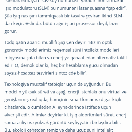
istehlak etməyən “səs-küy nümunəsi” yaradır. Sonra məkan
işıq modulatoru (SLM) bu nümunəni lazer şüasına “çap edir”.
Şüa işıq naxışını tammiqyaslı bir təsvirə çevirən ikinci SLM-
dən keçir. Əslində, bütün ağır işləri prosessor deyil, lazer
görür.
Tədqiqatın aparıcı müəllifi Şiçi Çen deyir: “Bizim optik
generativ modellərimiz rəqəmsal süni intellekt modelləri
miqyasına çata bilən və enerjiyə qənaət edən alternativ təklif
edir. O, demək olar ki, heç bir hesablama gücü olmadan
saysız-hesabsız təsvirləri sintez edə bilir”.
Texnologiya müxtəlif tətbiqlər üçün də uyğundur. Bu
modelin yüksək sürəti və aşağı enerji istehlakı onu virtual və
genişlənmiş reallıqda, həmçinin smartfonlar və digər kiçik
cihazlarda, o cümlədən AI eynəklərində istifadə üçün
əlverişli edir. Alimlər deyirlər ki, işıq alqoritmləri sürət, enerji
səmərəliliyi və yüksək görüntü keyfiyyətini birləşdirə bilir.
Bu, ekoloji cəhətdən təmiz və daha ucuz süni intellekt