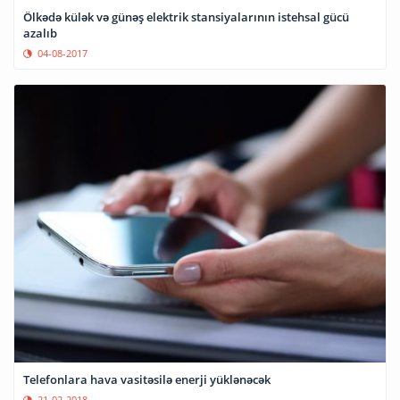
Ölkədə külək və günəş elektrik stansiyalarının istehsal gücü
azalıb
04-08-2017
Telefonlara hava vasitəsilə enerji yüklənəcək
21-02-2018