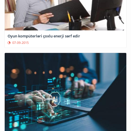
Oyun kompüterləri çoxlu enerji sərf edir
07-09-2015