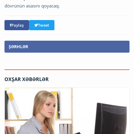
dövrünün əsasını qoyacaq.
Paylaş
Tweet
ŞƏRHLƏR
OXŞAR XƏBƏRLƏR