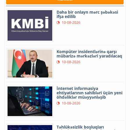
Daha bir onlayn mərc şəbəkəsi
ifşa edilib
10-08-2026
Kompüter insidentlərinə qarşı
mübarizə mərkəzləri yaradılacaq
10-08-2026
İnternet informasiya
ehtiyatlarının sahibləri üçün yeni
öhdəliklər müəyyənləşib
10-08-2026
Təhlükəsizlik boşluqları