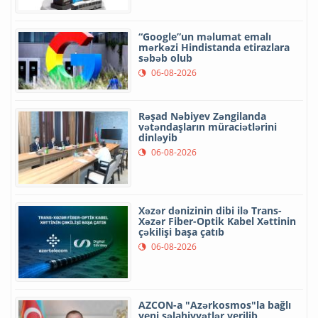
“Google”un məlumat emalı
mərkəzi Hindistanda etirazlara
səbəb olub
06-08-2026
Rəşad Nəbiyev Zəngilanda
vətəndaşların müraciətlərini
dinləyib
06-08-2026
Xəzər dənizinin dibi ilə Trans-
Xəzər Fiber-Optik Kabel Xəttinin
çəkilişi başa çatıb
06-08-2026
AZCON-a "Azərkosmos"la bağlı
yeni səlahiyyətlər verilib