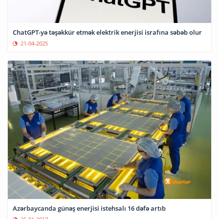
ChatGPT-yə təşəkkür etmək elektrik enerjisi israfına səbəb olur
21-04-2025
Azərbaycanda günəş enerjisi istehsalı 16 dəfə artıb