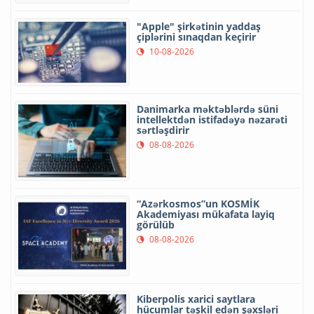
"Apple" şirkətinin yaddaş
çiplərini sınaqdan keçirir
10-08-2026
Danimarka məktəblərdə süni
intellektdən istifadəyə nəzarəti
sərtləşdirir
08-08-2026
“Azərkosmos”un KOSMİK
Akademiyası mükafata layiq
görülüb
08-08-2026
Kiberpolis xarici saytlara
hücumlar təşkil edən şəxsləri