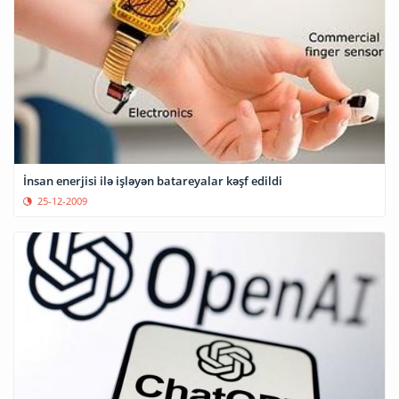
İnsan enerjisi ilə işləyən batareyalar kəşf edildi
25-12-2009