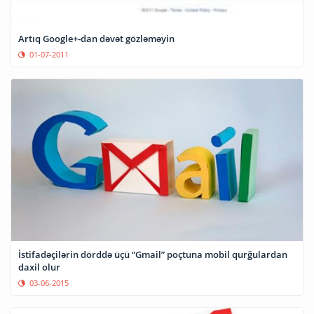
Artıq Google+-dan dəvət gözləməyin
01-07-2011
İstifadəçilərin dörddə üçü “Gmail” poçtuna mobil qurğulardan
daxil olur
03-06-2015