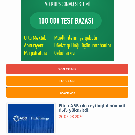
SON XƏBƏR
POPULYAR
YAZARLAR
Fitch ABB-nin reytinqini növbəti
dəfə yüksəltdi!
07-08-2026