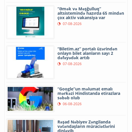
“Əmək və Məşğulluq”
altsistemində hazırda 65 mindən
çox aktiv vakansiya var
07-08-2026
“Biletim.az” portalı üzərindən
onlayn bilet alanların sayı 2
dəfəyədək artıb
07-08-2026
“Google”un məlumat emalı
mərkəzi Hindistanda etirazlara
səbəb olub
06-08-2026
Rəşad Nəbiyev Zəngilanda
vətəndaşların müraciətlərini
dinləyib