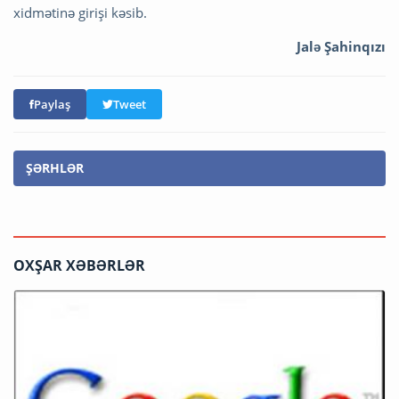
xidmətinə girişi kəsib.
Jalə Şahinqızı
Paylaş
Tweet
ŞƏRHLƏR
OXŞAR XƏBƏRLƏR