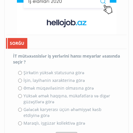
SORĞU
İT mütəxəssislər iş yerlərini hansı meyarlar əsasında
seçir ?
Şirkətin yüksək statusuna görə
İşin, layihənin xarakterinə görə
Əmək müqaviləsinin olmasına görə
Yüksək əmək haqqına, mükafatlara və digər
güzəştlərə görə
Gələcək karyerası üçün əhəmiyyət kəsb
etdiyinə görə
Maraqlı, işgüzar kollektivə görə