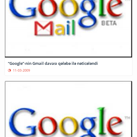
“Google”-nin Gmail davası qələbə ilə nəticələndi
11-03-2009