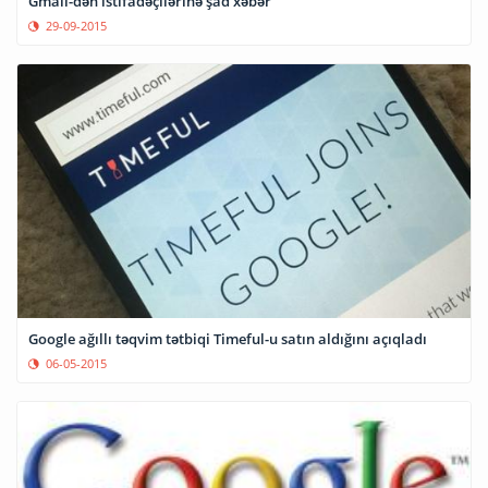
Gmail-dən istifadəçilərinə şad xəbər
29-09-2015
Google ağıllı təqvim tətbiqi Timeful-u satın aldığını açıqladı
06-05-2015