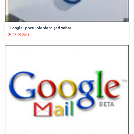
"Google" poçtu olanlara şad xəbər
06-05-2011