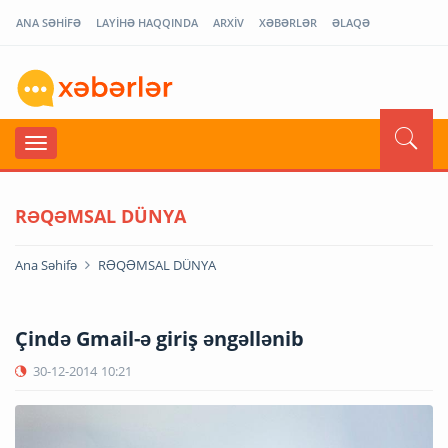
ANA SƏHİFƏ
LAYİHƏ HAQQINDA
ARXİV
XƏBƏRLƏR
ƏLAQƏ
RƏQƏMSAL DÜNYA
Ana Səhifə
RƏQƏMSAL DÜNYA
Çində Gmail-ə giriş əngəllənib
30-12-2014
10:21