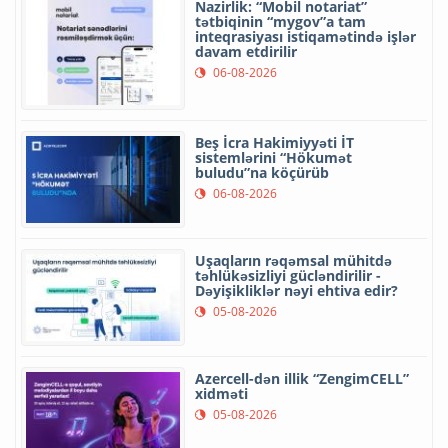
Nazirlik: “Mobil notariat”
tətbiqinin “mygov”a tam
inteqrasiyası istiqamətində işlər
davam etdirilir
06-08-2026
Beş İcra Hakimiyyəti İT
sistemlərini “Hökumət
buludu”na köçürüb
06-08-2026
Uşaqların rəqəmsal mühitdə
təhlükəsizliyi gücləndirilir -
Dəyişikliklər nəyi ehtiva edir?
05-08-2026
Azercell-dən illik “ZengimCELL”
xidməti
05-08-2026