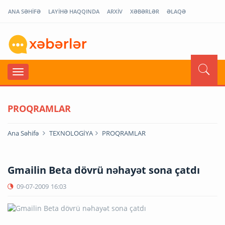
ANA SƏHİFƏ
LAYİHƏ HAQQINDA
ARXİV
XƏBƏRLƏR
ƏLAQƏ
PROQRAMLAR
Ana Səhifə
TEXNOLOGİYA
PROQRAMLAR
Gmailin Beta dövrü nəhayət sona çatdı
09-07-2009
16:03