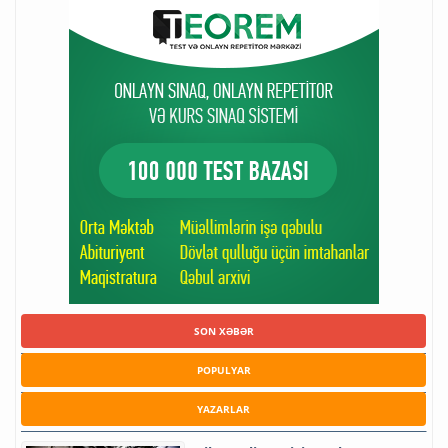
SON XƏBƏR
POPULYAR
YAZARLAR