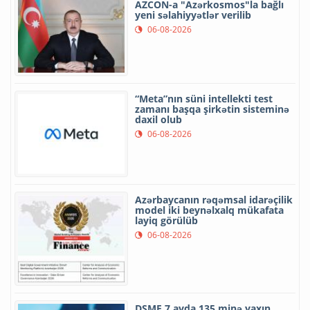
AZCON-a "Azərkosmos"la bağlı
yeni səlahiyyətlər verilib
06-08-2026
“Meta”nın süni intellekti test
zamanı başqa şirkətin sisteminə
daxil olub
06-08-2026
Azərbaycanın rəqəmsal idarəçilik
model iki beynəlxalq mükafata
layiq görülüb
06-08-2026
DSMF 7 ayda 135 minə yaxın