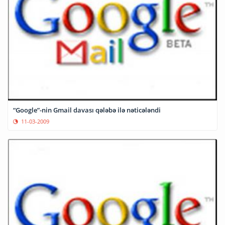
“Google”-nin Gmail davası qələbə ilə nəticələndi
11-03-2009