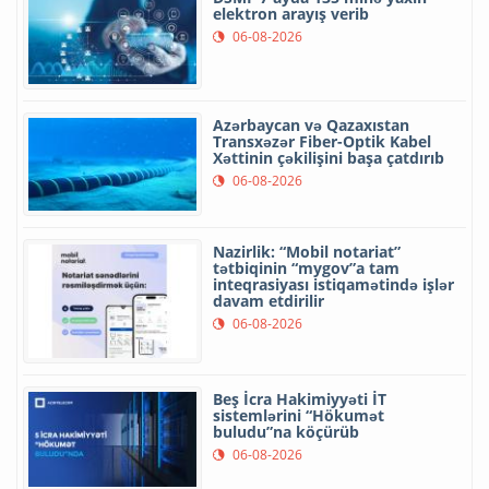
elektron arayış verib
06-08-2026
Azərbaycan və Qazaxıstan
Transxəzər Fiber-Optik Kabel
Xəttinin çəkilişini başa çatdırıb
06-08-2026
Nazirlik: “Mobil notariat”
tətbiqinin “mygov”a tam
inteqrasiyası istiqamətində işlər
davam etdirilir
06-08-2026
Beş İcra Hakimiyyəti İT
sistemlərini “Hökumət
buludu”na köçürüb
06-08-2026