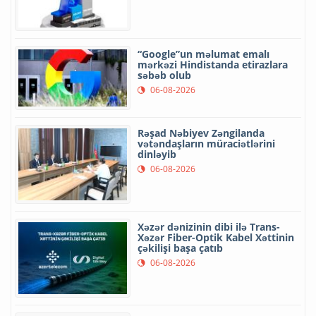
“Google”un məlumat emalı
mərkəzi Hindistanda etirazlara
səbəb olub
06-08-2026
Rəşad Nəbiyev Zəngilanda
vətəndaşların müraciətlərini
dinləyib
06-08-2026
Xəzər dənizinin dibi ilə Trans-
Xəzər Fiber-Optik Kabel Xəttinin
çəkilişi başa çatıb
06-08-2026