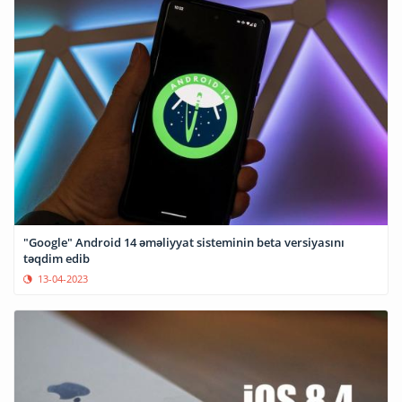
"Google" Android 14 əməliyyat sisteminin beta versiyasını
təqdim edib
13-04-2023