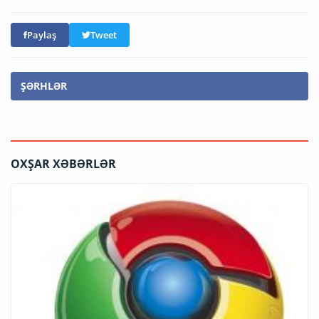
Paylaş
Tweet
ŞƏRHLƏR
OXŞAR XƏBƏRLƏR