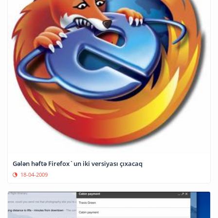
Gələn həftə Firefox`un iki versiyası çıxacaq
18-04-2009