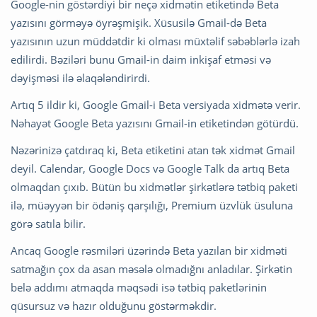
Google-nin göstərdiyi bir neçə xidmətin etiketində Beta
yazısını görməyə öyrəşmişik. Xüsusilə Gmail-də Beta
yazısının uzun müddətdir ki olması müxtəlif səbəblərlə izah
edilirdi. Bəziləri bunu Gmail-in daim inkişaf etməsi və
dəyişməsi ilə əlaqələndirirdi.
Artıq 5 ildir ki, Google Gmail-i Beta versiyada xidmətə verir.
Nəhayət Google Beta yazısını Gmail-in etiketindən götürdü.
Nəzərinizə çatdıraq ki, Beta etiketini atan tək xidmət Gmail
deyil. Calendar, Google Docs və Google Talk da artıq Beta
olmaqdan çıxıb. Bütün bu xidmətlər şirkətlərə tətbiq paketi
ilə, müəyyən bir ödəniş qarşılığı, Premium üzvlük üsuluna
görə satıla bilir.
Ancaq Google rəsmiləri üzərində Beta yazılan bir xidməti
satmağın çox da asan məsələ olmadığnı anladılar. Şirkətin
belə addımı atmaqda məqsədi isə tətbiq paketlərinin
qüsursuz və hazır olduğunu göstərməkdir.