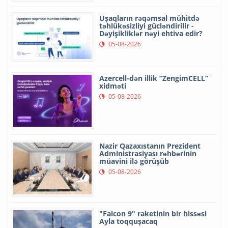
Uşaqların rəqəmsal mühitdə
təhlükəsizliyi gücləndirilir -
Dəyişikliklər nəyi ehtiva edir?
05-08-2026
Azercell-dən illik “ZengimCELL”
xidməti
05-08-2026
Nazir Qazaxıstanın Prezident
Administrasiyası rəhbərinin
müavini ilə görüşüb
05-08-2026
"Falcon 9" raketinin bir hissəsi
Ayla toqquşacaq