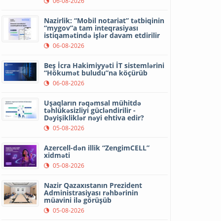
06-08-2026
Nazirlik: “Mobil notariat” tətbiqinin
“mygov”a tam inteqrasiyası
istiqamətində işlər davam etdirilir
06-08-2026
Beş İcra Hakimiyyəti İT sistemlərini
“Hökumət buludu”na köçürüb
06-08-2026
Uşaqların rəqəmsal mühitdə
təhlükəsizliyi gücləndirilir -
Dəyişikliklər nəyi ehtiva edir?
05-08-2026
Azercell-dən illik “ZengimCELL”
xidməti
05-08-2026
Nazir Qazaxıstanın Prezident
Administrasiyası rəhbərinin
müavini ilə görüşüb
05-08-2026