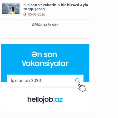
"Falcon 9" raketinin bir hissəsi Ayla
toqquşacaq
05-08-2026
Bütün xəbərlər