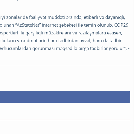
diyi zonalar da fəaliyyət müddəti ərzində, etibarlı və dayanıqlı,
 olunan “AzStateNet” internet şəbəkəsi ilə təmin olunub. COP29
pertləri ilə qarşılıqlı müzakirələrə və razılaşmalara əsasən,
nlıqların və xidmətlərin həm tədbirdən əvvəl, həm də tədbir
berhücumlardan qorunması məqsədilə birgə tədbirlər görülür”, -