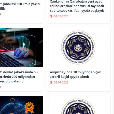
Xankəndi və Qarabağın yeni azad
” şəbəkəsi 550 km-ə yaxın
edilən ərazilərində xüsusi təyinatlı
ilib
rabitə şəbəkəsi fəaliyyətə başlayıb
4
02-10-2023
t” dövlət şəbəkəsində bu
Avqust ayında 30 milyondan çox
 ərzində 709 milyondan
zərərli keçid qeydə alınıb
 keçid bloklanıb
03-09-2025
3