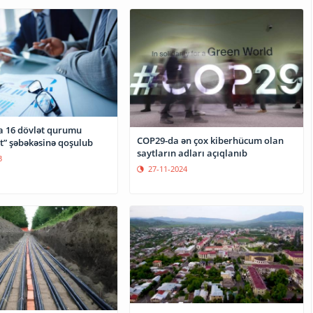
 16 dövlət qurumu
COP29-da ən çox kiberhücum olan
t” şəbəkəsinə qoşulub
saytların adları açıqlanıb
3
27-11-2024