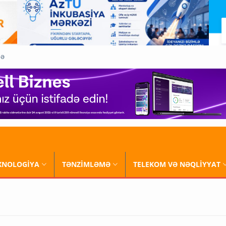
QƏ
XNOLOGİYA
TƏNZİMLƏMƏ
TELEKOM VƏ NƏQLİYYAT