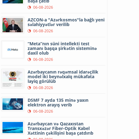
başa çatıb
06-08-2026
AZCON-a "Azərkosmos"la bağlı yeni
səlahiyyətlər verilib
06-08-2026
“Meta”nın süni intellekti test
zamanı başqa şirkətin sisteminə
daxil olub
06-08-2026
Azərbaycanın rəqəmsal idarəçilik
model iki beynəlxalq mükafata
layiq görülüb
06-08-2026
DSMF 7 ayda 135 minə yaxın
elektron arayış verib
06-08-2026
Azərbaycan və Qazaxıstan
Transxəzər Fiber-Optik Kabel
Xəttinin çəkilişini başa çatdırıb