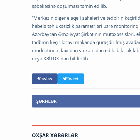
şəbəkəsinə qoşulması təmin edilib.
“Mərkəzin digər əlaqəli sahələri və tədbirin keçiril
habelə təhlükəsizlik parametrləri üzrə monitorinq
Azərbaycan Əməliyyat Şirkətinin mütəxəssisləri, eks
tədbirin keçiriləcəyi məkanda quraşdırılmış avada
müddətində daxildən və xaricdən edilə biləcək ki
deyə XRİTDX-dən bildirilib.
Paylaş
Tweet
ŞƏRHLƏR
OXŞAR XƏBƏRLƏR