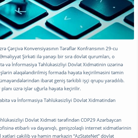
 üzrə Çərçivə Konvensiyasının Tərəflər Konfransının 29-cu
əliyyat Şirkəti ilə yanaşı bir sıra dövlət qurumları, o
ə və İnformasiya Təhlükəsizliyi Dövlət Xidmətinin üzərinə
şlərin əlaqələndirilmiş formada həyata keçirilməsini təmin
ayəndələrindən ibarət geniş tərkibli işçi qrupu yaradılıb.
planı üzrə işlər uğurla həyata keçirilir.
abitə və İnformasiya Təhlükəsizliyi Dövlət Xidmətindən
hlükəsizliyi Dövlət Xidməti tərəfindən COP29 Azərbaycan
fisinə etibarlı və dayanıqlı, genişzolaqlı internet xidmətlərinin
el xətləri çəkilib və həmin mərkəzin “AzStateNet” dövlət