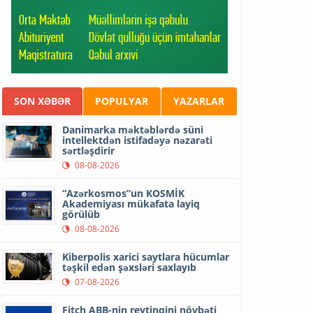
SON XƏBƏR
POPULYAR
YAZARLAR
Danimarka məktəblərdə süni
intellektdən istifadəyə nəzarəti
sərtləşdirir
08-08-2026
“Azərkosmos”un KOSMİK
Akademiyası mükafata layiq
görülüb
08-08-2026
Kiberpolis xarici saytlara hücumlar
təşkil edən şəxsləri saxlayıb
07-08-2026
Fitch ABB-nin reytinqini növbəti