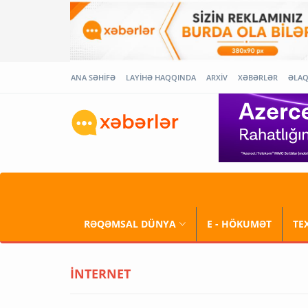
ANA SƏHİFƏ
LAYİHƏ HAQQINDA
ARXİV
XƏBƏRLƏR
ƏLA
RƏQƏMSAL DÜNYA
E - HÖKUMƏT
TE
İNTERNET