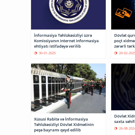
İnformasiya Təhlükəsizliyi üzrə
Dövlət qur
Komissiyanın internet informasiya
poçt xidmə
ehtiyatı istifadəyə verilib
zərərli tərk
30-01-2025
20-02-202
Dövlət Xidm
Xüsusi Rabitə və İnformasiya
saxta səhif
Təhlükəsizliyi Dövlət Xidmətinin
26-08-202
peşə bayramı qeyd edilib