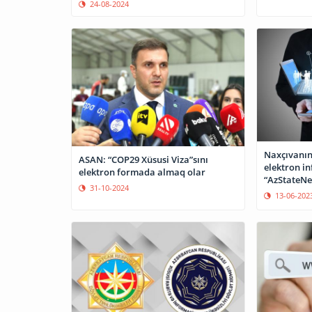
24-08-2024
Naxçıvanın
ASAN: “COP29 Xüsusi Viza”sını
elektron in
elektron formada almaq olar
“AzStateNe
31-10-2024
13-06-202