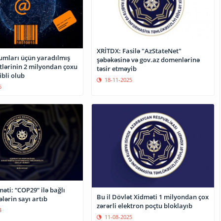
XRİTDX: Fasilə "AzStateNet"
umları üçün yaradılmış
şəbəkəsinə və gov.az domenlərinə
tlərinin 2 milyondan çoxu
təsir etməyib
ibli olub
18-11-2025
5
əti: “COP29” ilə bağlı
Bu il Dövlət Xidməti 1 milyondan çox
ələrin sayı artıb
zərərli elektron poçtu bloklayıb
4
11-08-2025