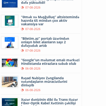
dəfə yüksəltdi!
07-08-2026
“Əmək və Məşğulluq” altsistemində
hazırda 65 mindən çox aktiv
vakansiya var
07-08-2026
“Biletim.az” portalı üzərindən
onlayn bilet alanların sayı 2
dəfəyədək artıb
07-08-2026
“Google”un məlumat emalı mərkəzi
Hindistanda etirazlara səbəb olub
06-08-2026
Rəşad Nəbiyev Zəngilanda
vətəndaşların müraciətlərini
dinləyib
06-08-2026
Xəzər dənizinin dibi ilə Trans-Xəzər
Fiber-Optik Kabel Xəttinin çəkilişi