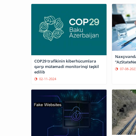
Naxçıvanda
COP29 trafikinin kiberhücumlara
“AzStateNe
qarşı mütəmadi monitorinqi təşkil
07-08-202
edilib
02-11-2024