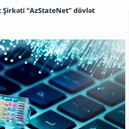
Şirkəti “AzStateNet” dövlət