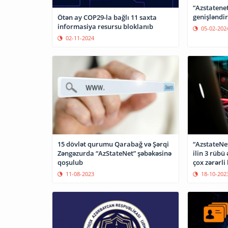
“Azstatenet
genişləndir
Ötən ay COP29-la bağlı 11 saxta
informasiya resursu bloklanıb
05-02-202
02-11-2024
15 dövlət qurumu Qarabağ və Şərqi
“AzstateNe
Zəngəzurda “AzStateNet” şəbəkəsinə
ilin 3 rübü
qoşulub
çox zərərli
11-08-2023
18-10-202