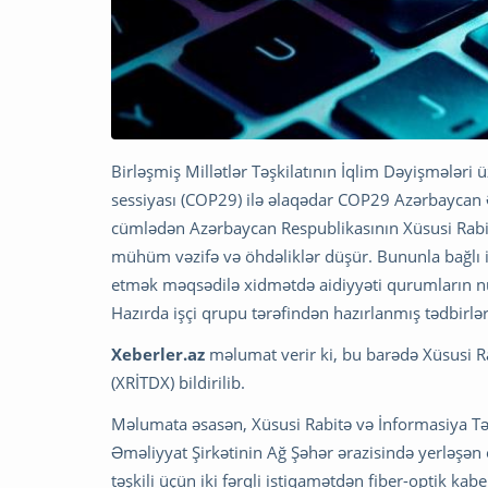
Birləşmiş Millətlər Təşkilatının İqlim Dəyişmələri
sessiyası (COP29) ilə əlaqədar COP29 Azərbaycan Əm
cümlədən Azərbaycan Respublikasının Xüsusi Rabit
mühüm vəzifə və öhdəliklər düşür. Bununla bağlı i
etmək məqsədilə xidmətdə aidiyyəti qurumların nüm
Hazırda işçi qrupu tərəfindən hazırlanmış tədbirlər 
Xeberler.az
məlumat verir ki, bu barədə Xüsusi R
(XRİTDX) bildirilib.
Məlumata əsasən, Xüsusi Rabitə və İnformasiya Tə
Əməliyyat Şirkətinin Ağ Şəhər ərazisində yerləşən o
təşkili üçün iki fərqli istiqamətdən fiber-optik kab