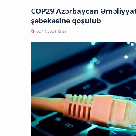
COP29 Azərbaycan Əməliyyat 
şəbəkəsinə qoşulub
02-11-2024
13:28