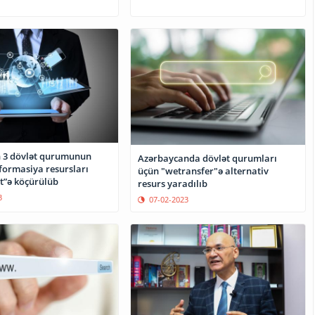
 3 dövlət qurumunun
Azərbaycanda dövlət qurumları
formasiya resursları
üçün "wetransfer"ə alternativ
t”ə köçürülüb
resurs yaradılıb
3
07-02-2023