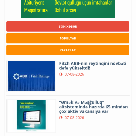
SON XƏBƏR
POPULYAR
YAZARLAR
Fitch ABB-nin reytinqini növbəti
dəfə yüksəltdi!
07-08-2026
“Əmək və Məşğulluq”
altsistemində hazırda 65 mindən
çox aktiv vakansiya var
07-08-2026