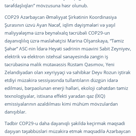
tərəfdaşlıqları” mövzusuna həsr olunub.
COP29 Azərbaycan Əməliyyat Şirkətinin Koordinasiya
Şurasının üzvü Ayan Nəcəf, iqlim dəyişmələri və yaşıl
maliyyələşmə üzrə beynəlxalq təcrübəli COP29-un
dayanıqlılıq üzrə məsləhətçisi Marina Olşanskaya, “Təmiz
Şəhər” ASC-nin İdarə Heyəti sədrinin müavini Sabit Zeyniyev,
elektrik və elektron istehsal sənayesində zəngin iş
təcrübəsinə malik mütəxəssis Rüstəm Qasımov, Yeni
Zelandiyadan olan xeyriyyəçi və sahibkar Deyv Rozun iştirak
etdiyi müzakirə sessiyasında tullantıların düzgün idarə
edilməsi, bərpaolunan enerji həlləri, ekoloji cəhətdən təmiz
texnologiyalar, istixana effekti yaradan qaz (İXQ)
emissiyalarının azaldılması kimi mühüm mövzulardan
danışıblar.
Tədbir COP29-u daha dayanıqlı şəkildə keçirmək məqsədi
daşıyan təşəbbüsləri müzakirə etmək məqsədilə Azərbaycan