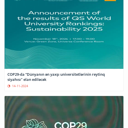
COP29-da “Dünyanın ən yaxşı universitetlərinin reytinq
siyahısı" elan ediləcək
14-11-2024