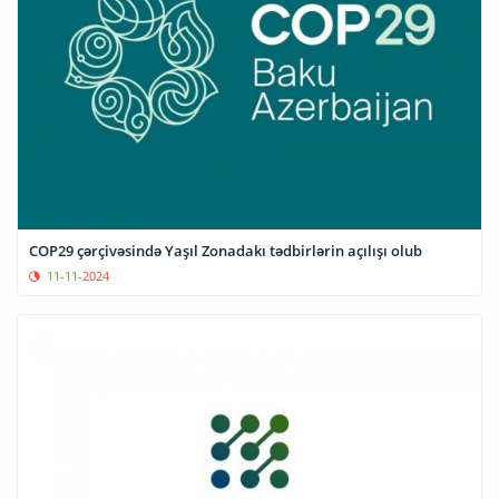
COP29 çərçivəsində Yaşıl Zonadakı tədbirlərin açılışı olub
11-11-2024