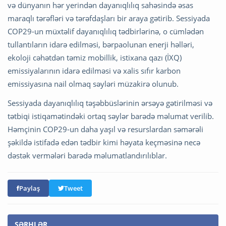
və dünyanın hər yerindən dayanıqlılıq sahəsində əsas
maraqlı tərəfləri və tərəfdaşları bir araya gətirib. Sessiyada
COP29-un müxtəlif dayanıqlılıq tədbirlərinə, o cümlədən
tullantıların idarə edilməsi, bərpaolunan enerji həlləri,
ekoloji cəhətdən təmiz mobillik, istixana qazı (İXQ)
emissiyalarının idarə edilməsi və xalis sıfır karbon
emissiyasına nail olmaq səyləri müzakirə olunub.
Sessiyada dayanıqlılıq təşəbbüslərinin ərsəyə gətirilməsi və
tətbiqi istiqamətindəki ortaq səylər barədə məlumat verilib.
Həmçinin COP29-un daha yaşıl və resurslardan səmərəli
şəkildə istifadə edən tədbir kimi həyata keçməsinə necə
dəstək vermələri barədə məlumatlandırılıblar.
Paylaş
Tweet
ŞƏRHLƏR