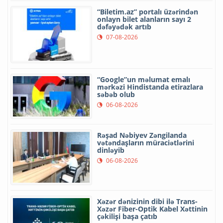
“Biletim.az” portalı üzərindən
onlayn bilet alanların sayı 2
dəfəyədək artıb
07-08-2026
“Google”un məlumat emalı
mərkəzi Hindistanda etirazlara
səbəb olub
06-08-2026
Rəşad Nəbiyev Zəngilanda
vətəndaşların müraciətlərini
dinləyib
06-08-2026
Xəzər dənizinin dibi ilə Trans-
Xəzər Fiber-Optik Kabel Xəttinin
çəkilişi başa çatıb