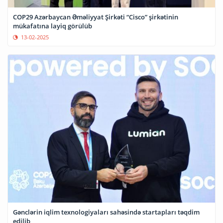
COP29 Azərbaycan Əməliyyat Şirkəti “Cisco” şirkətinin
mükafatına layiq görülüb
13-02-2025
Gənclərin iqlim texnologiyaları sahəsində startapları təqdim
edilib