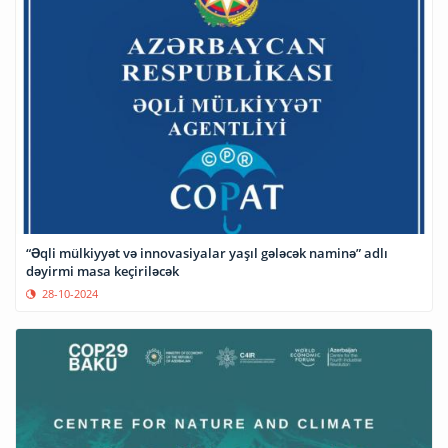
“Əqli mülkiyyət və innovasiyalar yaşıl gələcək naminə” adlı
dəyirmi masa keçiriləcək
28-10-2024