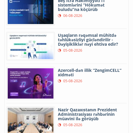
Beş İcra Hakimiyyəti İT
sistemlərini “Hökumət
buludu”na köçürüb
06-08-2026
Uşaqların rəqəmsal mühitdə
təhlükəsizliyi gücləndirilir -
Dəyişikliklər nəyi ehtiva edir?
05-08-2026
Azercell-dən illik “ZengimCELL”
xidməti
05-08-2026
Nazir Qazaxıstanın Prezident
Administrasiyası rəhbərinin
müavini ilə görüşüb
05-08-2026