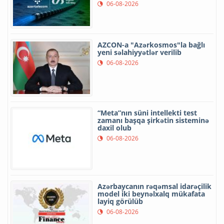
06-08-2026
AZCON-a "Azərkosmos"la bağlı
yeni səlahiyyətlər verilib
06-08-2026
“Meta”nın süni intellekti test
zamanı başqa şirkətin sisteminə
daxil olub
06-08-2026
Azərbaycanın rəqəmsal idarəçilik
model iki beynəlxalq mükafata
layiq görülüb
06-08-2026