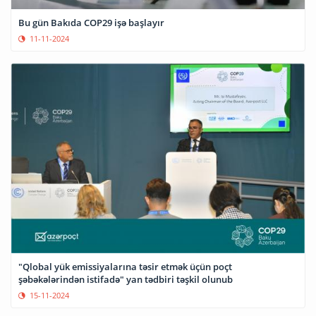
Bu gün Bakıda COP29 işə başlayır
11-11-2024
"Qlobal yük emissiyalarına təsir etmək üçün poçt
şəbəkələrindən istifadə" yan tədbiri təşkil olunub
15-11-2024