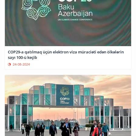
COP29-a qatılmaq üçün elektron viza müraciəti edən ölkələrin
sayı 100-ü keçib
24-08-2024