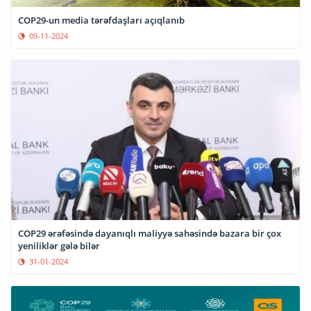
COP29-un media tərəfdaşları açıqlanıb
09-11-2024
COP29 ərəfəsində dayanıqlı maliyyə sahəsində bazara bir çox
yeniliklər gələ bilər
31-01-2024