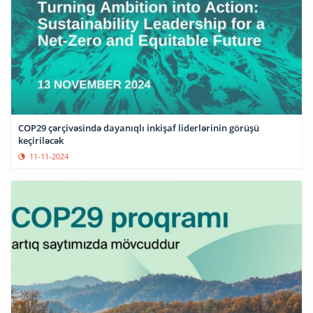
COP29 çərçivəsində dayanıqlı inkişaf liderlərinin görüşü
keçiriləcək
11-11-2024