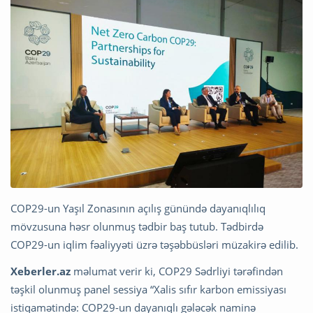
COP29-un Yaşıl Zonasının açılış günündə dayanıqlılıq
mövzusuna həsr olunmuş tədbir baş tutub. Tədbirdə
COP29-un iqlim fəaliyyəti üzrə təşəbbüsləri müzakirə edilib.
Xeberler.az
məlumat verir ki, COP29 Sədrliyi tərəfindən
təşkil olunmuş panel sessiya “Xalis sıfır karbon emissiyası
istiqamətində: COP29-un dayanıqlı gələcək naminə