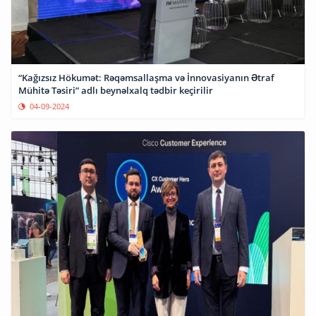
“Kağızsız Hökumət: Rəqəmsallaşma və İnnovasiyanın Ətraf
Mühitə Təsiri” adlı beynəlxalq tədbir keçirilir
04-09-2024