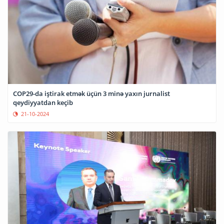
COP29-da iştirak etmək üçün 3 minə yaxın jurnalist
qeydiyyatdan keçib
21-10-2024