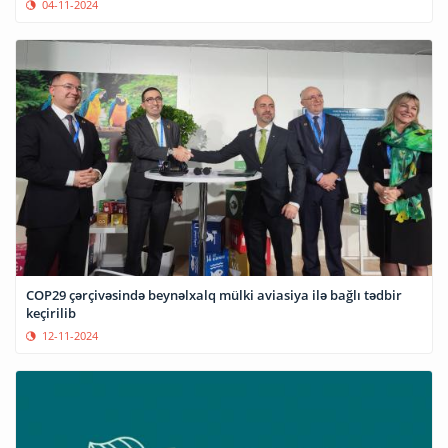
04-11-2024
COP29 çərçivəsində beynəlxalq mülki aviasiya ilə bağlı tədbir
keçirilib
12-11-2024