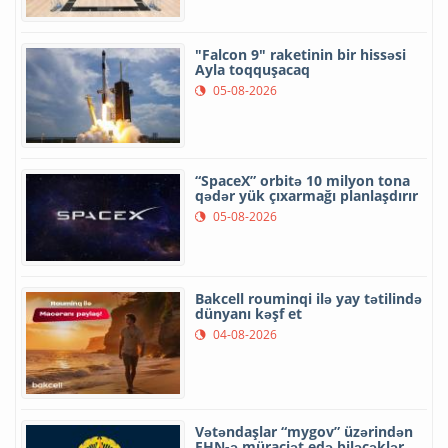
"Falcon 9" raketinin bir hissəsi
Ayla toqquşacaq
05-08-2026
“SpaceX” orbitə 10 milyon tona
qədər yük çıxarmağı planlaşdırır
05-08-2026
Bakcell rouminqi ilə yay tətilində
dünyanı kəşf et
04-08-2026
Vətəndaşlar “mygov” üzərindən
FHN-ə müraciət edə biləcəklər