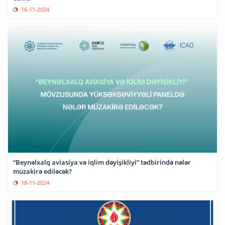
16-11-2024
“Beynəlxalq aviasiya və iqlim dəyişikliyi” tədbirində nələr
müzakirə ediləcək?
18-11-2024