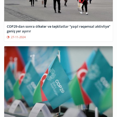
COP29-dan sonra ölkələr və təşkilatlar “yaşıl rəqəmsal aktivliyə”
geniş yer ayırır
27-11-2024