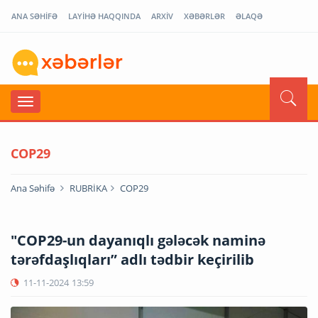
ANA SƏHİFƏ
LAYİHƏ HAQQINDA
ARXİV
XƏBƏRLƏR
ƏLAQƏ
COP29
Ana Səhifə
RUBRİKA
COP29
"COP29-un dayanıqlı gələcək naminə
tərəfdaşlıqları” adlı tədbir keçirilib
11-11-2024
13:59