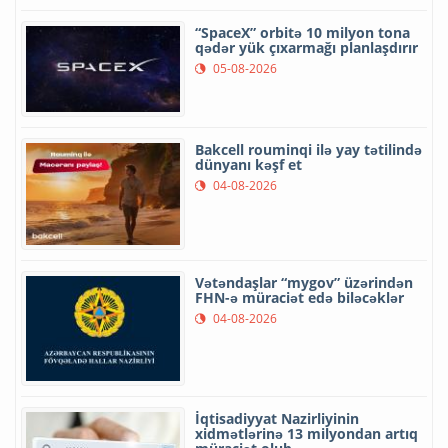
“SpaceX” orbitə 10 milyon tona
qədər yük çıxarmağı planlaşdırır
05-08-2026
Bakcell rouminqi ilə yay tətilində
dünyanı kəşf et
04-08-2026
Vətəndaşlar “mygov” üzərindən
FHN-ə müraciət edə biləcəklər
04-08-2026
İqtisadiyyat Nazirliyinin
xidmətlərinə 13 milyondan artıq