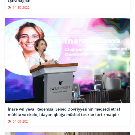
Qarabağda!
14-10-2022
İnarə Vəliyeva: Rəqəmsal Sənəd Dövriyyəsinin məqsədi ətraf
mühitə və ekoloji dayanıqlılığa müsbət təsirləri artırmaqdır
04-09-2024