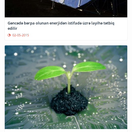
Gəncədə bərpa olunan enerjidən istifadə üzrə layihə tətbiq
edilir
02-05-2015