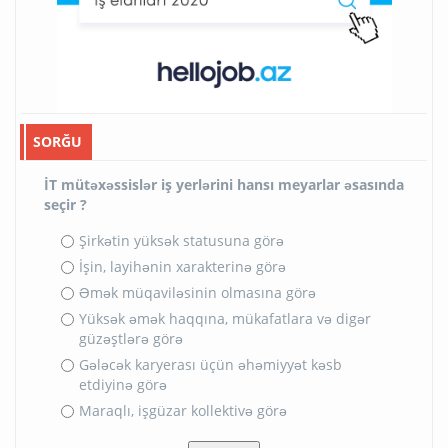
SORĞU
İT mütəxəssislər iş yerlərini hansı meyarlar əsasında
seçir ?
Şirkətin yüksək statusuna görə
İşin, layihənin xarakterinə görə
Əmək müqaviləsinin olmasına görə
Yüksək əmək haqqına, mükafatlara və digər
güzəştlərə görə
Gələcək karyerası üçün əhəmiyyət kəsb
etdiyinə görə
Maraqlı, işgüzar kollektivə görə