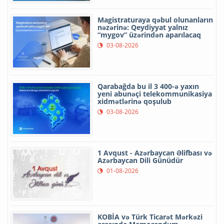
Magistraturaya qəbul olunanların
nəzərinə: Qeydiyyat yalnız
“mygov” üzərindən aparılacaq
03-08-2026
Qarabağda bu il 3 400-ə yaxın
yeni abunəçi telekommunikasiya
xidmətlərinə qoşulub
03-08-2026
1 Avqust - Azərbaycan Əlifbası və
Azərbaycan Dili Günüdür
01-08-2026
KOBİA və Türk Ticarət Mərkəzi