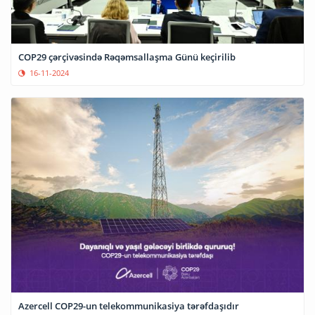
COP29 çərçivəsində Rəqəmsallaşma Günü keçirilib
16-11-2024
Azercell COP29-un telekommunikasiya tərəfdaşıdır