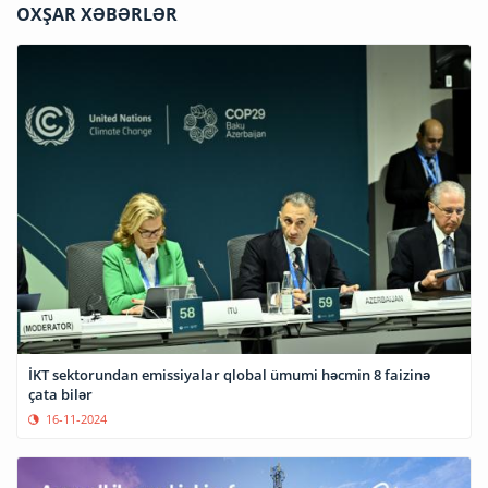
OXŞAR XƏBƏRLƏR
İKT sektorundan emissiyalar qlobal ümumi həcmin 8 faizinə
çata bilər
16-11-2024