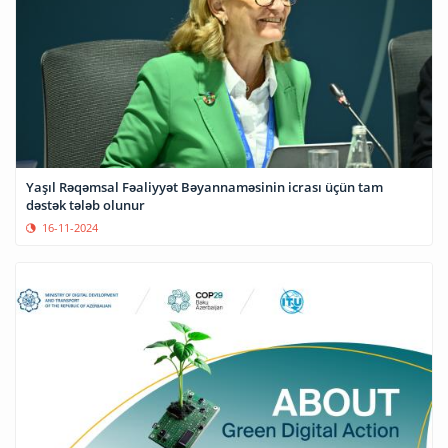
Yaşıl Rəqəmsal Fəaliyyət Bəyannaməsinin icrası üçün tam
dəstək tələb olunur
16-11-2024