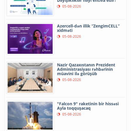
Dəyişikliklər nəyi ehtiva edir?
05-08-2026
Azercell-dən illik “ZengimCELL”
xidməti
05-08-2026
Nazir Qazaxıstanın Prezident
Administrasiyası rəhbərinin
müavini ilə görüşüb
05-08-2026
"Falcon 9" raketinin bir hissəsi
Ayla toqquşacaq
05-08-2026