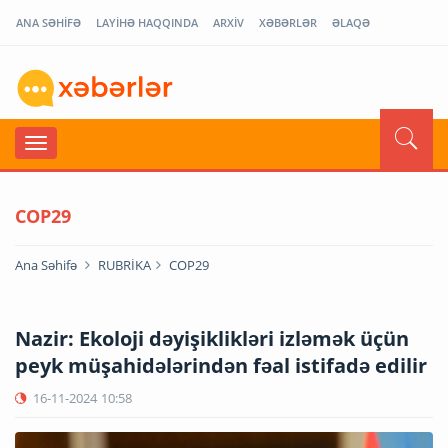
ANA SƏHİFƏ
LAYİHƏ HAQQINDA
ARXİV
XƏBƏRLƏR
ƏLAQƏ
COP29
Ana Səhifə
RUBRİKA
COP29
Nazir: Ekoloji dəyişiklikləri izləmək üçün
peyk müşahidələrindən fəal istifadə edilir
16-11-2024
10:58