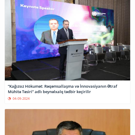
“Kağızsız Hökumət: Rəqəmsallaşma və İnnovasiyanın Ətraf
Mühitə Təsiri” adlı beynəlxalq tədbir keçirilir
04-09-2024