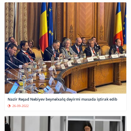
Nazir Rəşad Nəbiyev beynəlxalq dəyirmi masada iştirak edib
26-09-2022