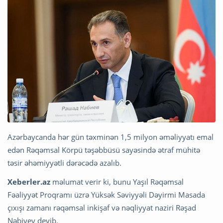
Azərbaycanda hər gün təxminən 1,5 milyon əməliyyatı emal
edən Rəqəmsal Körpü təşəbbüsü sayəsində ətraf mühitə
təsir əhəmiyyətli dərəcədə azalıb.
Xeberler.az
məlumat verir ki, bunu Yaşıl Rəqəmsal
Fəaliyyət Proqramı üzrə Yüksək Səviyyəli Dəyirmi Masada
çıxışı zamanı rəqəmsal inkişaf və nəqliyyat naziri Rəşad
Nəbiyev deyib.