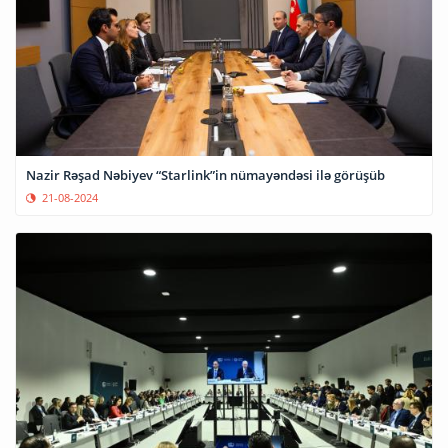
Nazir Rəşad Nəbiyev “Starlink”in nümayəndəsi ilə görüşüb
21-08-2024