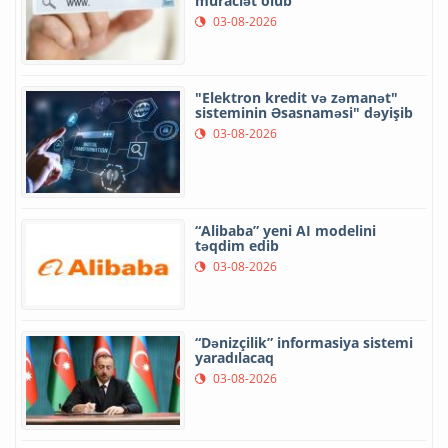
müraciət olub
03-08-2026
"Elektron kredit və zəmanət"
sisteminin Əsasnaməsi" dəyişib
03-08-2026
“Alibaba” yeni AI modelini
təqdim edib
03-08-2026
“Dənizçilik” informasiya sistemi
yaradılacaq
03-08-2026