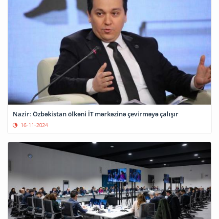
Nazir: Özbəkistan ölkəni İT mərkəzinə çevirməyə çalışır
16-11-2024