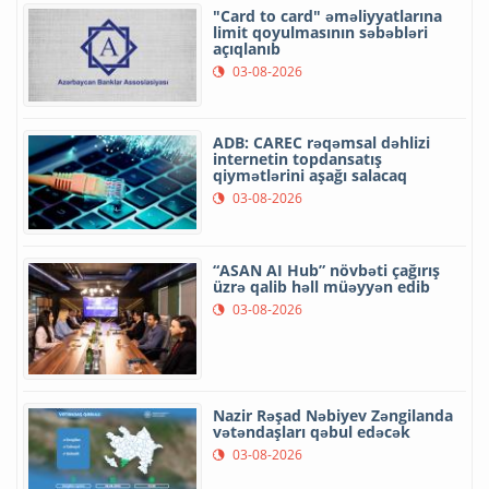
"Card to card" əməliyyatlarına
limit qoyulmasının səbəbləri
açıqlanıb
03-08-2026
ADB: CAREC rəqəmsal dəhlizi
internetin topdansatış
qiymətlərini aşağı salacaq
03-08-2026
“ASAN AI Hub” növbəti çağırış
üzrə qalib həll müəyyən edib
03-08-2026
Nazir Rəşad Nəbiyev Zəngilanda
vətəndaşları qəbul edəcək
03-08-2026