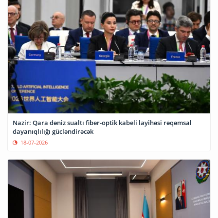
Nazir: Qara dəniz sualtı fiber-optik kabeli layihəsi rəqəmsal
dayanıqlılığı gücləndirəcək
18-07-2026