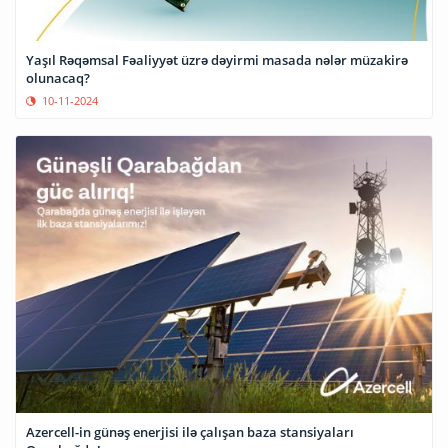
Yaşıl Rəqəmsal Fəaliyyət üzrə dəyirmi masada nələr müzakirə
olunacaq?
10-11-2024
Azercell-in günəş enerjisi ilə çalışan baza stansiyaları