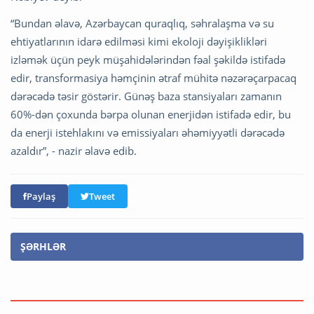
“Bundan əlavə, Azərbaycan quraqlıq, səhralaşma və su
ehtiyatlarının idarə edilməsi kimi ekoloji dəyişiklikləri
izləmək üçün peyk müşahidələrindən fəal şəkildə istifadə
edir, transformasiya həmçinin ətraf mühitə nəzərəçarpacaq
dərəcədə təsir göstərir. Günəş baza stansiyaları zamanın
60%-dən çoxunda bərpa olunan enerjidən istifadə edir, bu
da enerji istehlakını və emissiyaları əhəmiyyətli dərəcədə
azaldır”, - nazir əlavə edib.
Paylaş
Tweet
ŞƏRHLƏR