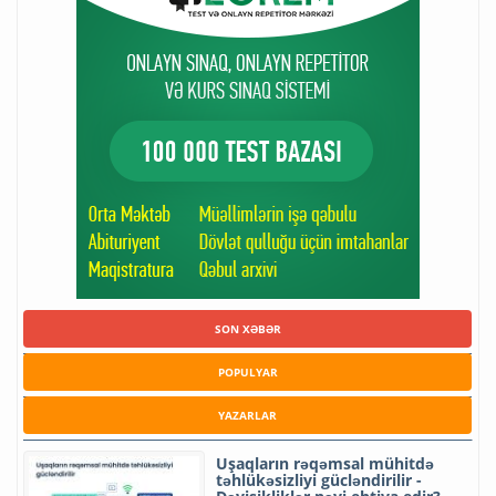
SON XƏBƏR
POPULYAR
YAZARLAR
Uşaqların rəqəmsal mühitdə
təhlükəsizliyi gücləndirilir -