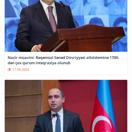
Nazir müavini: Rəqəmsal Sənəd Dövriyyəsi altsisteminə 1700-
dən çox qurum inteqrasiya olunub
17-09-2024