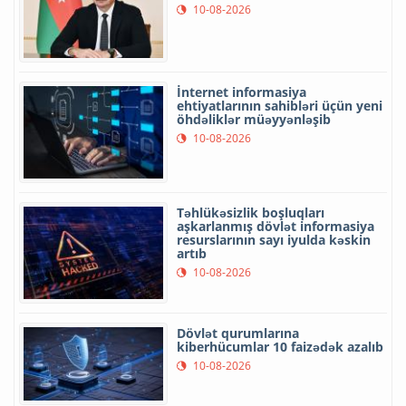
10-08-2026
İnternet informasiya
ehtiyatlarının sahibləri üçün yeni
öhdəliklər müəyyənləşib
10-08-2026
Təhlükəsizlik boşluqları
aşkarlanmış dövlət informasiya
resurslarının sayı iyulda kəskin
artıb
10-08-2026
Dövlət qurumlarına
kiberhücumlar 10 faizədək azalıb
10-08-2026