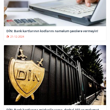
DİN: Bank kartlarının kodlarını naməlum şəxslərə verməyin!
21-12-2024
DİN: Bank kartlarına müdaxilə varsa, dərhal 102-yə məlumat