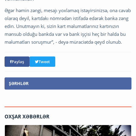
Əgər həmin zəngi, mesajı yoxlamaq istəyirsinizsə, ona cavab
olaraq deyil, kartdakı nömrədən istifadə edərək banka zəng
edin. Unutmayın ki, sizin kart məlumatlarınız kartınızın
mənsub olduğu bankda var və bank işçisi heç bir halda bu
məlumatları soruşmur”, - deyə müraciətdə qeyd olunub.
Paylaş
Tweet
ŞƏRHLƏR
OXŞAR XƏBƏRLƏR