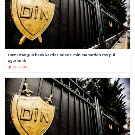
DİN: Ötən gün bank kartlarından 6 min manatdan çox pul
oğurlanıb
14-06-2025