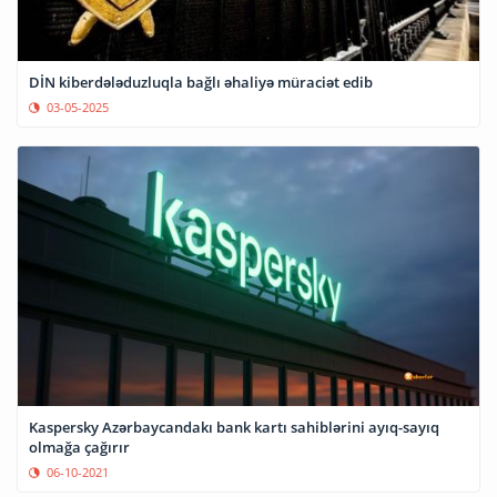
DİN kiberdələduzluqla bağlı əhaliyə müraciət edib
03-05-2025
Kaspersky Azərbaycandakı bank kartı sahiblərini ayıq-sayıq
olmağa çağırır
06-10-2021