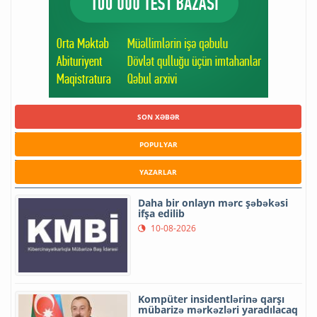
SON XƏBƏR
POPULYAR
YAZARLAR
Daha bir onlayn mərc şəbəkəsi
ifşa edilib
10-08-2026
Kompüter insidentlərinə qarşı
mübarizə mərkəzləri yaradılacaq