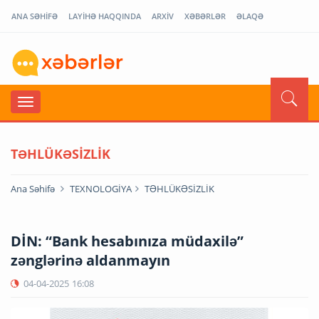
ANA SƏHİFƏ
LAYİHƏ HAQQINDA
ARXİV
XƏBƏRLƏR
ƏLAQƏ
TƏHLÜKƏSİZLİK
Ana Səhifə
TEXNOLOGİYA
TƏHLÜKƏSİZLİK
DİN: “Bank hesabınıza müdaxilə”
zənglərinə aldanmayın
04-04-2025
16:08