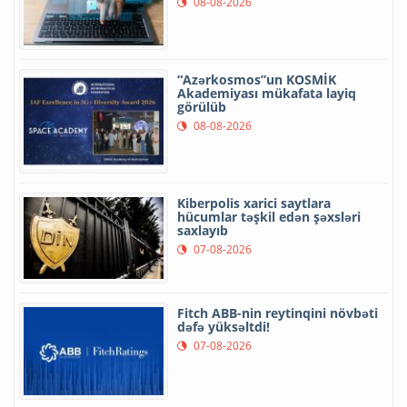
08-08-2026
“Azərkosmos”un KOSMİK
Akademiyası mükafata layiq
görülüb
08-08-2026
Kiberpolis xarici saytlara
hücumlar təşkil edən şəxsləri
saxlayıb
07-08-2026
Fitch ABB-nin reytinqini növbəti
dəfə yüksəltdi!
07-08-2026