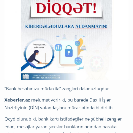
“Bank hesabınıza müdaxilə” zəngləri dələduzluqdur.
Xeberler.az
məlumat verir ki, bu barədə Daxili İşlər
Nazirliyinin (DİN) vətəndaşlara müraciətində bildirilib.
Qeyd olunub ki, bank kartı istifadəçilərinə şübhəli zənglər
edən, mesajlar yazan şəxslər bankların adından hərəkət