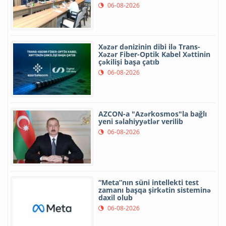
06-08-2026
Xəzər dənizinin dibi ilə Trans-
Xəzər Fiber-Optik Kabel Xəttinin
çəkilişi başa çatıb
06-08-2026
AZCON-a "Azərkosmos"la bağlı
yeni səlahiyyətlər verilib
06-08-2026
“Meta”nın süni intellekti test
zamanı başqa şirkətin sisteminə
daxil olub
06-08-2026