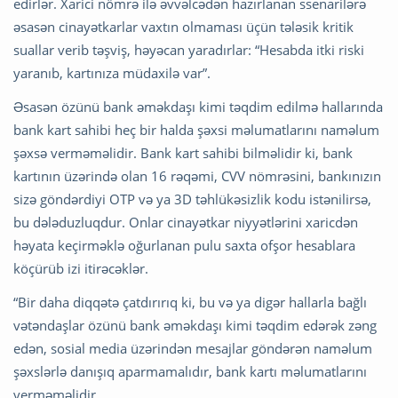
edirlər. Xarici nömrə ilə əvvəlcədən hazırlanan ssenarilərə
əsasən cinayətkarlar vaxtın olmaması üçün tələsik kritik
suallar verib təşviş, həyəcan yaradırlar: “Hesabda itki riski
yaranıb, kartınıza müdaxilə var”.
Əsasən özünü bank əməkdaşı kimi təqdim edilmə hallarında
bank kart sahibi heç bir halda şəxsi məlumatlarını naməlum
şəxsə verməməlidir. Bank kart sahibi bilməlidir ki, bank
kartının üzərində olan 16 rəqəmi, CVV nömrəsini, bankınızın
sizə göndərdiyi OTP və ya 3D təhlükəsizlik kodu istənilirsə,
bu dələduzluqdur. Onlar cinayətkar niyyətlərini xaricdən
həyata keçirməklə oğurlanan pulu saxta ofşor hesablara
köçürüb izi itirəcəklər.
“Bir daha diqqətə çatdırırıq ki, bu və ya digər hallarla bağlı
vətəndaşlar özünü bank əməkdaşı kimi təqdim edərək zəng
edən, sosial media üzərindən mesajlar göndərən naməlum
şəxslərlə danışıq aparmamalıdır, bank kartı məlumatlarını
verməməlidir.