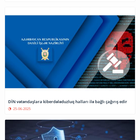
DİN vətəndaşlara kiberdələduzluq halları ilə bağlı çağırış edir
25-06-2025