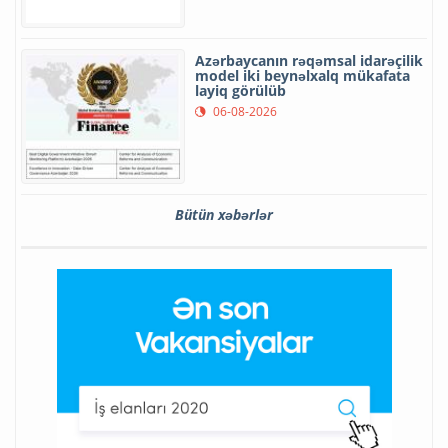
Azərbaycanın rəqəmsal idarəçilik
model iki beynəlxalq mükafata
layiq görülüb
06-08-2026
Bütün xəbərlər