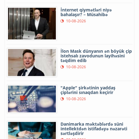
İnternet qiymətləri niyə
bahalaşır? – Müsahibə
10-08-2026
İlon Mask dünyanın ən böyük çip
istehsalı zavodunun layihəsini
təqdim edib
10-08-2026
"Apple" şirkətinin yaddaş
çiplərini sınaqdan keçirir
10-08-2026
Danimarka məktəblərdə süni
intellektdən istifadəyə nəzarəti
sərtləşdirir