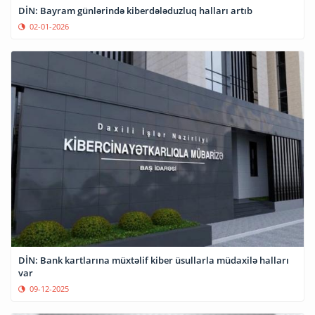
DİN: Bayram günlərində kiberdələduzluq halları artıb
02-01-2026
DİN: Bank kartlarına müxtəlif kiber üsullarla müdaxilə halları
var
09-12-2025