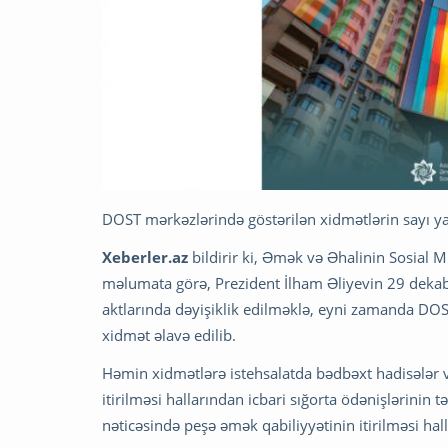
DOST mərkəzlərində göstərilən xidmətlərin sayı y
Xeberler.az
bildirir ki, Əmək və Əhalinin Sosial M
məlumata görə, Prezident İlham Əliyevin 29 dekabr 
aktlarında dəyişiklik edilməklə, eyni zamanda DOS
xidmət əlavə edilib.
Həmin xidmətlərə istehsalatda bədbəxt hadisələr v
itirilməsi hallarından icbari sığorta ödənişlərinin 
nəticəsində peşə əmək qabiliyyətinin itirilməsi hall