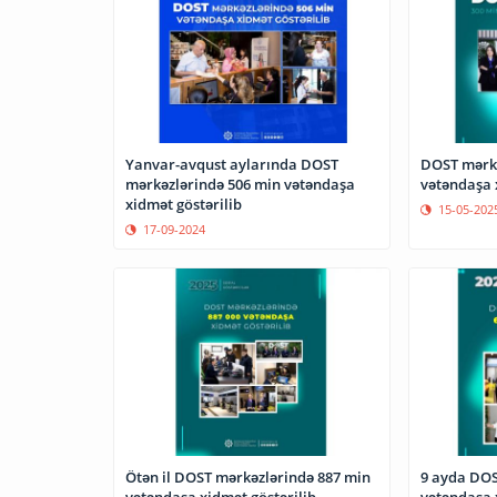
Yanvar-avqust aylarında DOST
DOST mərkə
mərkəzlərində 506 min vətəndaşa
vətəndaşa 
xidmət göstərilib
15-05-202
17-09-2024
Ötən il DOST mərkəzlərində 887 min
9 ayda DOS
vətəndaşa xidmət göstərilib
vətəndaşa 