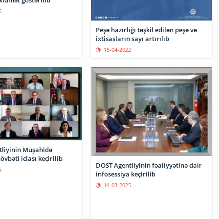
5
Peşə hazırlığı təşkil edilən peşə və
ixtisasların sayı artırılıb
15-04-2022
liyinin Müşahidə
övbəti iclası keçirilib
DOST Agentliyinin fəaliyyətinə dair
5
infosessiya keçirilib
14-03-2025