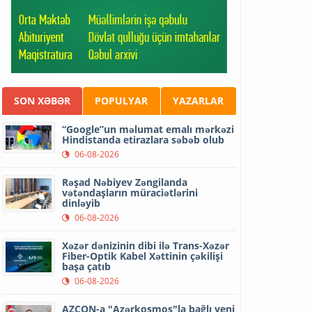
SON XƏBƏR
POPULYAR
YAZARLAR
“Google”un məlumat emalı mərkəzi
Hindistanda etirazlara səbəb olub
06-08-2026
Rəşad Nəbiyev Zəngilanda
vətəndaşların müraciətlərini
dinləyib
06-08-2026
Xəzər dənizinin dibi ilə Trans-Xəzər
Fiber-Optik Kabel Xəttinin çəkilişi
başa çatıb
06-08-2026
AZCON-a "Azərkosmos"la bağlı yeni