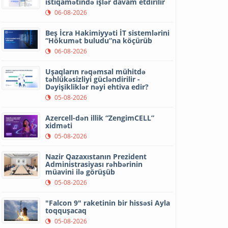
istiqamətində işlər davam etdirilir
06-08-2026
Beş İcra Hakimiyyəti İT sistemlərini
“Hökumət buludu”na köçürüb
06-08-2026
Uşaqların rəqəmsal mühitdə
təhlükəsizliyi gücləndirilir -
Dəyişikliklər nəyi ehtiva edir?
05-08-2026
Azercell-dən illik “ZengimCELL”
xidməti
05-08-2026
Nazir Qazaxıstanın Prezident
Administrasiyası rəhbərinin
müavini ilə görüşüb
05-08-2026
"Falcon 9" raketinin bir hissəsi Ayla
toqquşacaq
05-08-2026