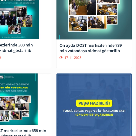
zlərində 300 min
On ayda DOST mərkəzlərində 739
xidmət göstərilib
min vətəndaşa xidmət göstərilib
5
17-11-2025
T mərkəzlərində 658 min
xidmət göstərilib