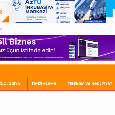
QƏ
XNOLOGİYA
TƏNZİMLƏMƏ
TELEKOM VƏ NƏQLİYYAT