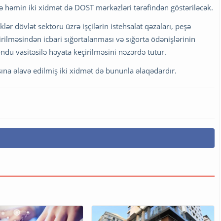
ə həmin iki xidmət də DOST mərkəzləri tərəfindən göstəriləcək.
klər dövlət sektoru üzrə işçilərin istehsalat qəzaları, peşə
tirilməsindən icbari sığortalanması və sığorta ödənişlərinin
ndu vasitəsilə həyata keçirilməsini nəzərdə tutur.
ına əlavə edilmiş iki xidmət də bununla əlaqədardır.