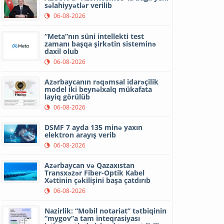
səlahiyyətlər verilib
06-08-2026
“Meta”nın süni intellekti test
zamanı başqa şirkətin sisteminə
daxil olub
06-08-2026
Azərbaycanın rəqəmsal idarəçilik
model iki beynəlxalq mükafata
layiq görülüb
06-08-2026
DSMF 7 ayda 135 minə yaxın
elektron arayış verib
06-08-2026
Azərbaycan və Qazaxıstan
Transxəzər Fiber-Optik Kabel
Xəttinin çəkilişini başa çatdırıb
06-08-2026
Nazirlik: “Mobil notariat” tətbiqinin
“mygov”a tam inteqrasiyası