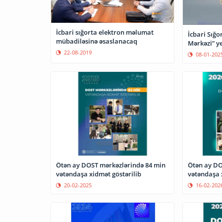
İcbari sığorta elektron məlumat
İcbari Sığ
mübadiləsinə əsaslanacaq
Mərkəzi” y
22-08-2019
08-01-202
Ötən ay DOST mərkəzlərində 84 min
Ötən ay DO
vətəndaşa xidmət göstərilib
vətəndaşa 
20-02-2025
16-02-202