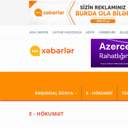
ANA SƏHİFƏ
LAYİHƏ HAQQINDA
ARXİV
XƏBƏRLƏR
ƏLA
RƏQƏMSAL DÜNYA
E - HÖKUMƏT
TE
E - HÖKUMƏT