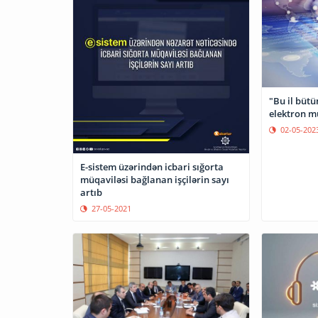
"Bu il bütü
elektron mü
02-05-202
E-sistem üzərindən icbari sığorta
müqaviləsi bağlanan işçilərin sayı
artıb
27-05-2021