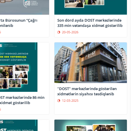
Son dörd ayda DOST mərkəzlərində
orta Bürosunun “Çağrı
335 min vətəndaşa xidmət göstərilib
enilənib
20-05-2026
5
"DOST" mərkəzlərində göstərilən
xidmətlərin siyahısı təsdiqlənib
ST mərkəzlərində 86 min
12-03-2025
xidmət göstərilib
6