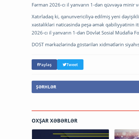
Fərman 2026-cı il yanvarın 1-dən qüvvəyə minir v
Xatırladaq ki, qanunvericiliyə edilmiş yeni dəyişikli
xəstəlikləri nəticəsində peşə əmək qabiliyyətinin i
2026-cı il yanvarın 1-dən Dövlət Sosial Müdafiə Fo
DOST mərkəzlərində göstərilən xidmətlərin siyahıs
Paylaş
Tweet
ŞƏRHLƏR
OXŞAR XƏBƏRLƏR