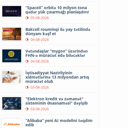
“SpaceX” orbitə 10 milyon tona
qədər yük çıxarmağı planlaşdırır
05-08-2026
Bakcell rouminqi ilə yay tətilində
dünyanı kəşf et
04-08-2026
Vətəndaşlar “mygov” üzərindən
FHN-ə müraciət edə biləcəklər
04-08-2026
İqtisadiyyat Nazirliyinin
xidmətlərinə 13 milyondan artıq
müraciət olub
03-08-2026
"Elektron kredit və zəmanət"
sisteminin Əsasnaməsi" dəyişib
03-08-2026
“Alibaba” yeni AI modelini təqdim
edib