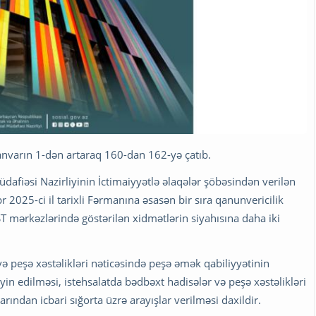
anvarın 1-dən artaraq 160-dan 162-yə çatıb.
üdafiəsi Nazirliyinin İctimaiyyətlə əlaqələr şöbəsindən verilən
2025-ci il tarixli Fərmanına əsasən bir sıra qanunvericilik
T mərkəzlərində göstərilən xidmətlərin siyahısına daha iki
ə peşə xəstəlikləri nəticəsində peşə əmək qabiliyyətinin
təyin edilməsi, istehsalatda bədbəxt hadisələr və peşə xəstəlikləri
arından icbari sığorta üzrə arayışlar verilməsi daxildir.