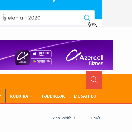
RUBRİKA
TƏDBİRLƏR
MÜSAHİBƏ
Ana Səhifə
E - HÖKUMƏT