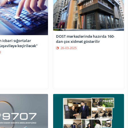
DOST mərkəzlərində hazırda 160-
n icbari sığortalar
dan çox xidmət göstərilir
qaviləyə keçiriləcək"
26-03-2025
3