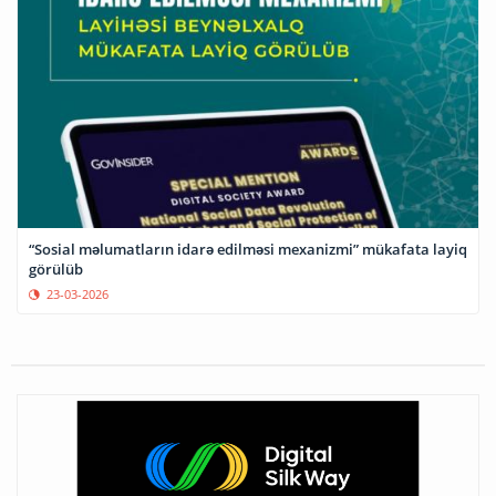
“Sosial məlumatların idarə edilməsi mexanizmi” mükafata layiq
görülüb
23-03-2026