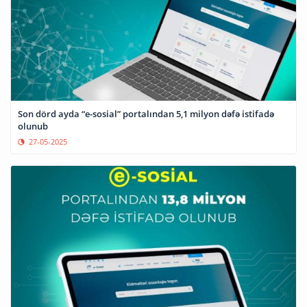
Son dörd ayda “e-sosial” portalından 5,1 milyon dəfə istifadə
olunub
27-05-2025