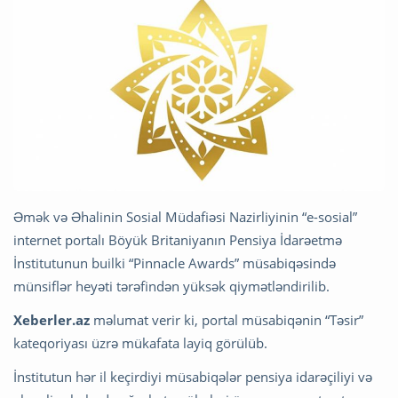
Əmək və Əhalinin Sosial Müdafiəsi Nazirliyinin “e-sosial”
internet portalı Böyük Britaniyanın Pensiya İdarəetmə
İnstitutunun builki “Pinnacle Awards” müsabiqəsində
münsiflər heyəti tərəfindən yüksək qiymətləndirilib.
Xeberler.az
məlumat verir ki, portal müsabiqənin “Təsir”
kateqoriyası üzrə mükafata layiq görülüb.
İnstitutun hər il keçirdiyi müsabiqələr pensiya idarəçiliyi və