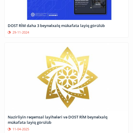
DOST RİM daha 3 beynəlxalq mükafata layiq görülüb
29-11-2024
Nazirliyin rəqəmsal layihələri və DOST RİM beynəlxalq
mükafata layiq görülüb
11-04-2025