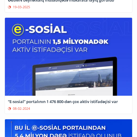
ƏƏSMN beynəlxalq müsabiqədə mükafata layiq görülüb
19-03-2025
“E-sosial” portalının 1 476 800-dən çox aktiv istifadəçisi var
08-02-2024