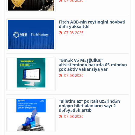
07-08-2026
Fitch ABB-nin reytinqini növbəti
dəfə yüksəltdi!
07-08-2026
“Əmək və Məşğulluq”
altsistemində hazırda 65 mindən
çox aktiv vakansiya var
07-08-2026
“Biletim.az” portalı üzərindən
onlayn bilet alanların sayı 2
dəfəyədək artıb
07-08-2026