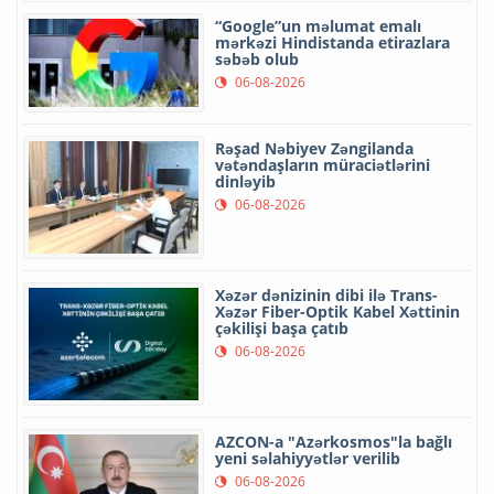
“Google”un məlumat emalı
mərkəzi Hindistanda etirazlara
səbəb olub
06-08-2026
Rəşad Nəbiyev Zəngilanda
vətəndaşların müraciətlərini
dinləyib
06-08-2026
Xəzər dənizinin dibi ilə Trans-
Xəzər Fiber-Optik Kabel Xəttinin
çəkilişi başa çatıb
06-08-2026
AZCON-a "Azərkosmos"la bağlı
yeni səlahiyyətlər verilib
06-08-2026