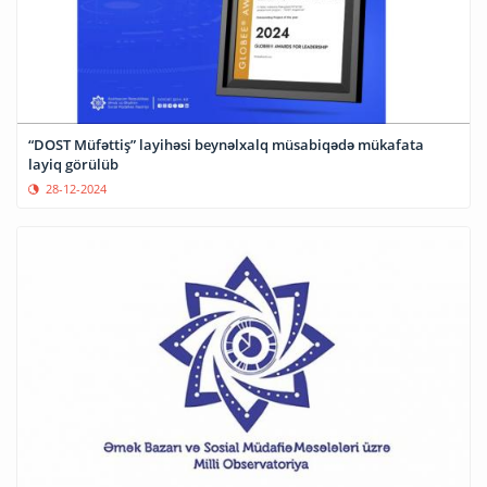
“DOST Müfəttiş” layihəsi beynəlxalq müsabiqədə mükafata
layiq görülüb
28-12-2024