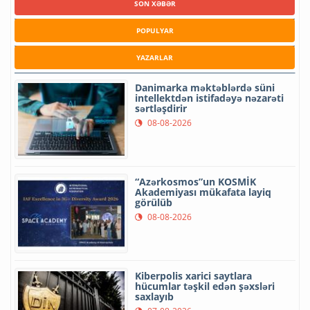
SON XƏBƏR
POPULYAR
YAZARLAR
Danimarka məktəblərdə süni
intellektdən istifadəyə nəzarəti
sərtləşdirir
08-08-2026
“Azərkosmos”un KOSMİK
Akademiyası mükafata layiq
görülüb
08-08-2026
Kiberpolis xarici saytlara
hücumlar təşkil edən şəxsləri
saxlayıb