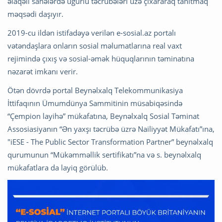
əlaqəli sahələrdə uğurlu təcrübələri üzə çıxararaq tanıtmaq
məqsədi daşıyır.
2019-cu ildən istifadəyə verilən e-sosial.az portalı
vətəndaşlara onların sosial məlumatlarına real vaxt
rejimində çıxış və sosial-əmək hüquqlarının təminatına
nəzarət imkanı verir.
Ötən dövrdə portal Beynəlxalq Telekommunikasiya
İttifaqının Ümumdünya Sammitinin müsabiqəsində
“Çempion layihə” mükafatına, Beynəlxalq Sosial Təminat
Assosiasiyanın “Ən yaxşı təcrübə üzrə Nailiyyət Mükafatı”ına,
"iESE - The Public Sector Transformation Partner” beynəlxalq
qurumunun “Mükəmməllik sertifikatı”na və s. beynəlxalq
mükafatlara da layiq görülüb.