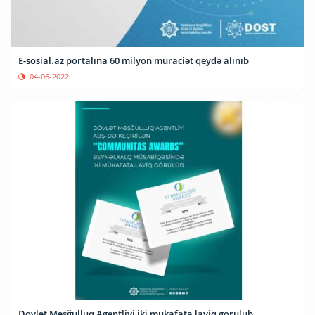
E-sosial.az portalına 60 milyon müraciət qeydə alınıb
04-06-2022
Dövlət Məşğulluq Agentliyi iki mükafata layiq görülüb