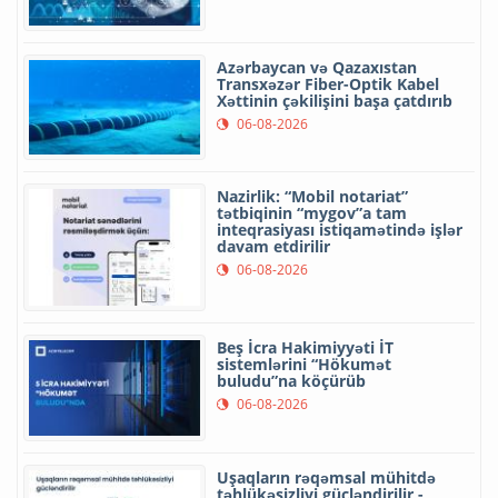
Azərbaycan və Qazaxıstan
Transxəzər Fiber-Optik Kabel
Xəttinin çəkilişini başa çatdırıb
06-08-2026
Nazirlik: “Mobil notariat”
tətbiqinin “mygov”a tam
inteqrasiyası istiqamətində işlər
davam etdirilir
06-08-2026
Beş İcra Hakimiyyəti İT
sistemlərini “Hökumət
buludu”na köçürüb
06-08-2026
Uşaqların rəqəmsal mühitdə
təhlükəsizliyi gücləndirilir -