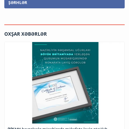
ŞƏRHLƏR
OXŞAR XƏBƏRLƏR