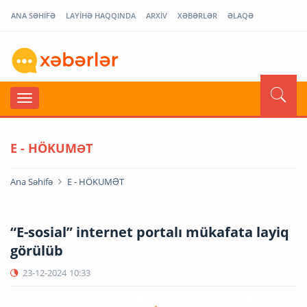
ANA SƏHİFƏ
LAYİHƏ HAQQINDA
ARXİV
XƏBƏRLƏR
ƏLAQƏ
E - HÖKUMƏT
Ana Səhifə
E - HÖKUMƏT
“E-sosial” internet portalı mükafata layiq
görülüb
23-12-2024
10:33