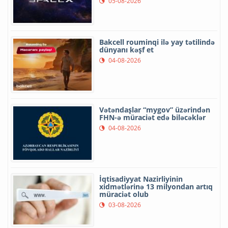
05-08-2026
Bakcell rouminqi ilə yay tətilində
dünyanı kəşf et
04-08-2026
Vətəndaşlar “mygov” üzərindən
FHN-ə müraciət edə biləcəklər
04-08-2026
İqtisadiyyat Nazirliyinin
xidmətlərinə 13 milyondan artıq
müraciət olub
03-08-2026