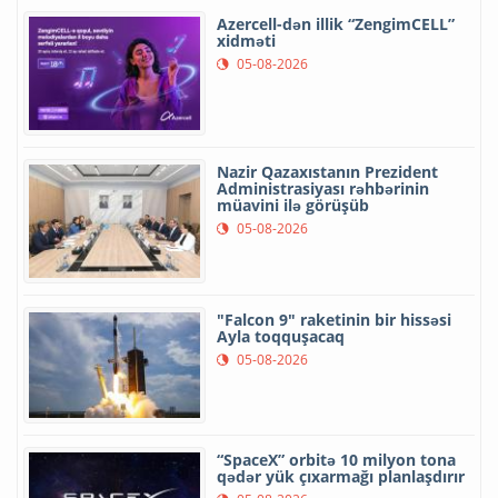
Azercell-dən illik “ZengimCELL”
xidməti
05-08-2026
Nazir Qazaxıstanın Prezident
Administrasiyası rəhbərinin
müavini ilə görüşüb
05-08-2026
"Falcon 9" raketinin bir hissəsi
Ayla toqquşacaq
05-08-2026
“SpaceX” orbitə 10 milyon tona
qədər yük çıxarmağı planlaşdırır