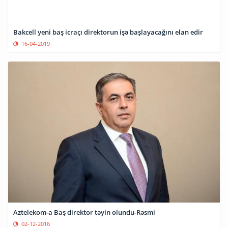
Bakcell yeni baş icraçı direktorun işə başlayacağını elan edir
16-04-2019
Aztelekom-a Baş direktor təyin olundu-Rəsmi
02-12-2016