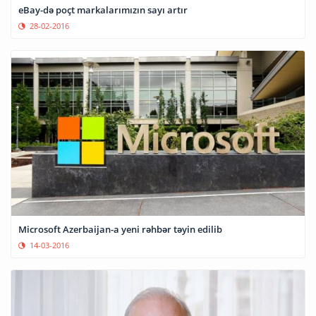
eBay-də poçt markalarımızın sayı artır
28-02-2016
Microsoft Azerbaijan-a yeni rəhbər təyin edilib
14-03-2016