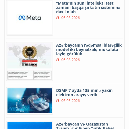
“Meta”nın süni intellekti test
zamanı başqa şirkətin sisteminə
daxil olub
06-08-2026
Azərbaycanın rəqəmsal idarəçilik
model iki beynəlxalq mükafata
layiq görülüb
06-08-2026
DSMF 7 ayda 135 minə yaxın
elektron arayış verib
06-08-2026
Azərbaycan və Qazaxıstan
Transxəzər Fiber-Optik Kabel