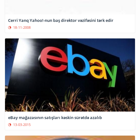
Cerri Yanq Yahoo!-nun baş direktor vəzifəsini tərk edir
18-11-2008
eBay mağazasının satışları kəskin sürətdə azalıb
13-03-2015