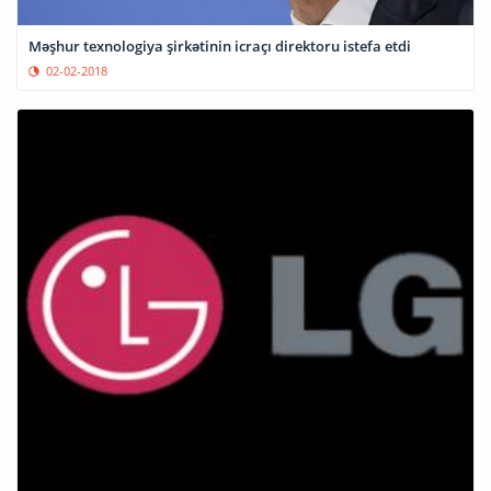
Məşhur texnologiya şirkətinin icraçı direktoru istefa etdi
02-02-2018