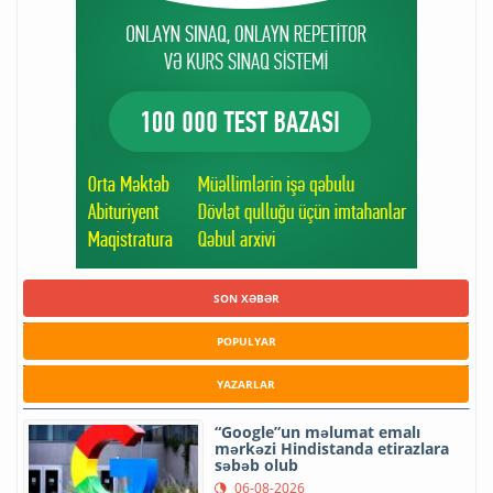
SON XƏBƏR
POPULYAR
YAZARLAR
“Google”un məlumat emalı
mərkəzi Hindistanda etirazlara
səbəb olub
06-08-2026