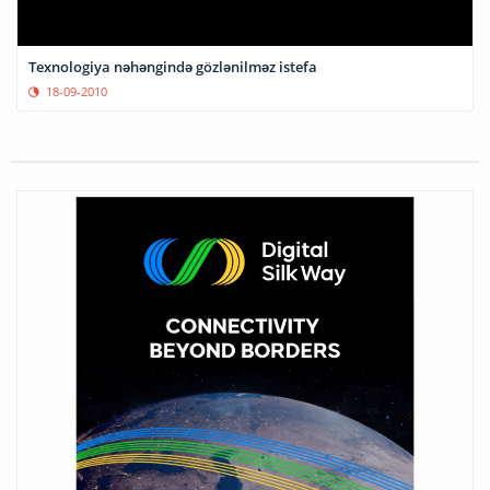
Texnologiya nəhəngində gözlənilməz istefa
18-09-2010