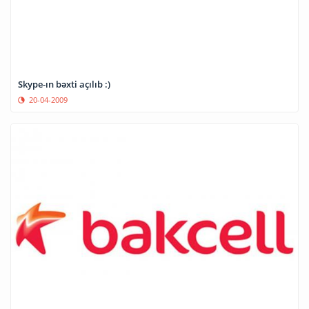
Skype-ın bəxti açılıb :)
20-04-2009