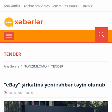
ANA SƏHİFƏ
LAYİHƏ HAQQINDA
ARXİV
XƏBƏRLƏR
ƏLAQƏ
TENDER
Ana Səhifə
TƏNZİMLƏMƏ
TENDER
"eBay” şirkətinə yeni rəhbər təyin olunub
14-04-2020
10:30