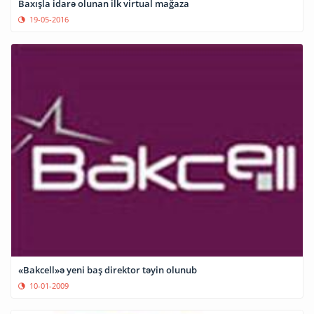
Baxışla idarə olunan ilk virtual mağaza
19-05-2016
«Bakcell»ə yeni baş direktor təyin olunub
10-01-2009