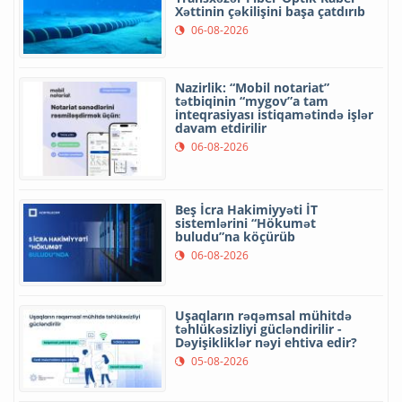
Xəttinin çəkilişini başa çatdırıb
06-08-2026
Nazirlik: “Mobil notariat”
tətbiqinin “mygov”a tam
inteqrasiyası istiqamətində işlər
davam etdirilir
06-08-2026
Beş İcra Hakimiyyəti İT
sistemlərini “Hökumət
buludu”na köçürüb
06-08-2026
Uşaqların rəqəmsal mühitdə
təhlükəsizliyi gücləndirilir -
Dəyişikliklər nəyi ehtiva edir?
05-08-2026