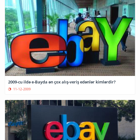
2009-cu ildə e-Bayda ən çox alış-veriş edənlər kimlərdir?
11-12-2009