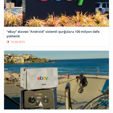
“eBay” əlavəsi “Android” sistemli qurğulara 100 milyon dəfə
yüklənib
13-04-2015