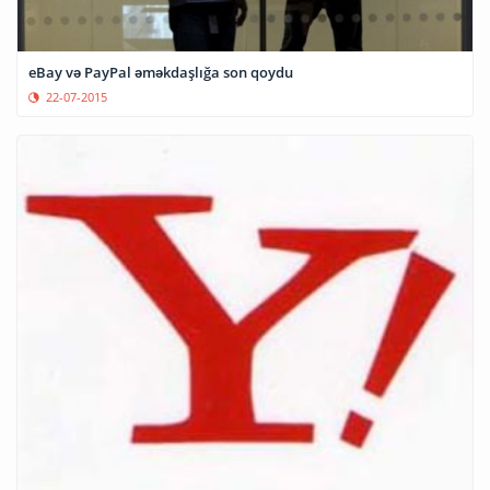
eBay və PayPal əməkdaşlığa son qoydu
22-07-2015