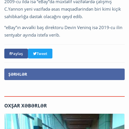
2009-cu ildə isə “eBay”da müxtəlif vəzifələrdə çalışmış
C.Yannon yeni vəzifədə əsas məqsədlərindən biri kimi kiçik
sahibkarlığa dəstək olacağını qeyd edib.
“eBay”ın əvvəlki baş direktoru Devin Veninq isə 2019-cu ilin
sentyabr ayında istefa verib.
Paylaş
Tweet
ŞƏRHLƏR
OXŞAR XƏBƏRLƏR