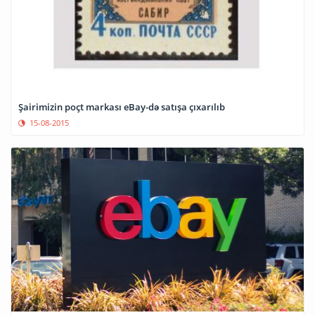
Şairimizin poçt markası eBay-də satışa çıxarılıb
15-08-2015