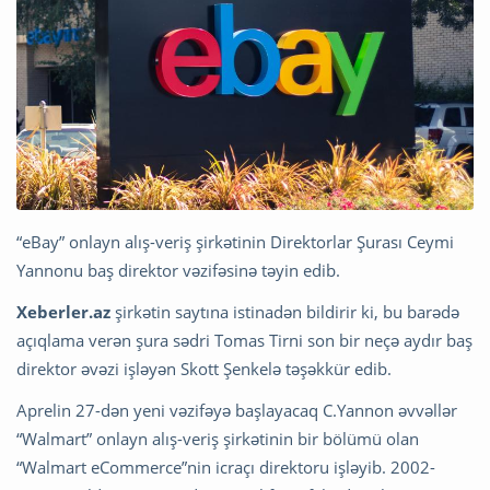
“eBay” onlayn alış-veriş şirkətinin Direktorlar Şurası Ceymi
Yannonu baş direktor vəzifəsinə təyin edib.
Xeberler.az
şirkətin saytına istinadən bildirir ki, bu barədə
açıqlama verən şura sədri Tomas Tirni son bir neçə aydır baş
direktor əvəzi işləyən Skott Şenkelə təşəkkür edib.
Aprelin 27-dən yeni vəzifəyə başlayacaq C.Yannon əvvəllər
“Walmart” onlayn alış-veriş şirkətinin bir bölümü olan
“Walmart eCommerce”nin icraçı direktoru işləyib. 2002-