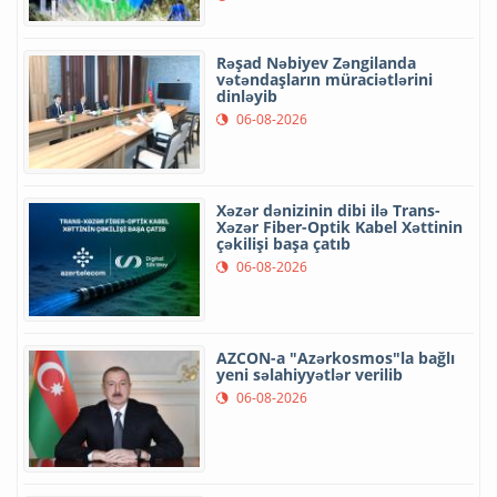
Rəşad Nəbiyev Zəngilanda
vətəndaşların müraciətlərini
dinləyib
06-08-2026
Xəzər dənizinin dibi ilə Trans-
Xəzər Fiber-Optik Kabel Xəttinin
çəkilişi başa çatıb
06-08-2026
AZCON-a "Azərkosmos"la bağlı
yeni səlahiyyətlər verilib
06-08-2026