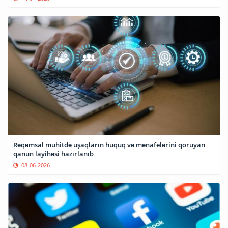
Rəqəmsal mühitdə uşaqların hüquq və mənafelərini qoruyan
qanun layihəsi hazırlanıb
08-06-2026