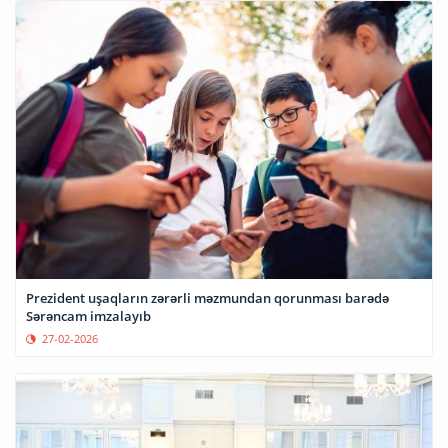
Prezident uşaqların zərərli məzmundan qorunması barədə
Sərəncam imzalayıb
27-02-2026