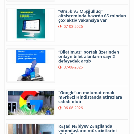
“Əmək və Məşğulluq”
altsistemində hazırda 65 mindən
çox aktiv vakansiya var
07-08-2026
“Biletim.az” portalı üzərindən
onlayn bilet alanların sayı 2
dəfəyədək artıb
07-08-2026
“Google”un məlumat emalı
mərkəzi Hindistanda etirazlara
səbəb olub
06-08-2026
Rəşad Nəbiyev Zəngilanda
vətəndaşların müraciətlərini