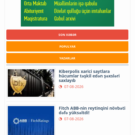
SON XƏBƏR
POPULYAR
YAZARLAR
Kiberpolis xarici saytlara
hücumlar təşkil edən şəxsləri
saxlayıb
07-08-2026
Fitch ABB-nin reytinqini növbəti
dəfə yüksəltdi!
07-08-2026