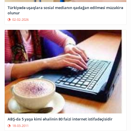
Türkiyədə uşaqlara sosial medianın qadağan edilməsi müzakirə
olunur
02-02-2026
ABŞ-da 5 yaşa kimi əhalinin 80 faizi internet istifadəçisidir
18-03-2011