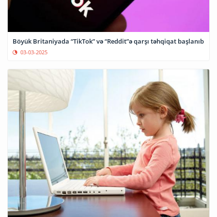
Böyük Britaniyada “TikTok” və “Reddit”ə qarşı təhqiqat başlanıb
03-03-2025