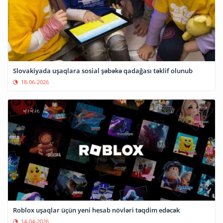
Slovakiyada uşaqlara sosial şəbəkə qadağası təklif olunub
18-06-2026
Roblox uşaqlar üçün yeni hesab növləri təqdim edəcək
14-04-2026