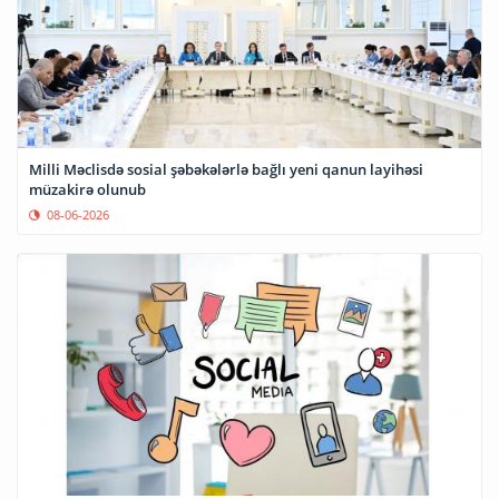
Milli Məclisdə sosial şəbəkələrlə bağlı yeni qanun layihəsi
müzakirə olunub
08-06-2026