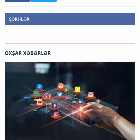
ŞƏRHLƏR
OXŞAR XƏBƏRLƏR