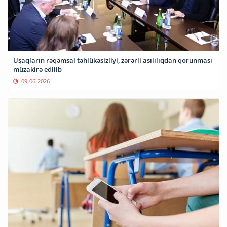
Uşaqların rəqəmsal təhlükəsizliyi, zərərli asılılıqdan qorunması
müzakirə edilib
09-06-2026