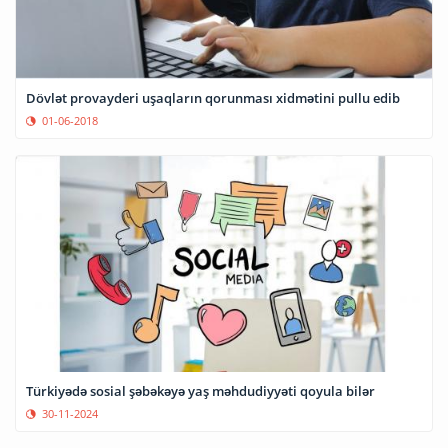
Dövlət provayderi uşaqların qorunması xidmətini pullu edib
01-06-2018
Türkiyədə sosial şəbəkəyə yaş məhdudiyyəti qoyula bilər
30-11-2024