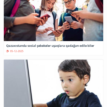
Qazaxıstanda sosial şəbəkələr uşaqlara qadağan edilə bilər
05-12-2025