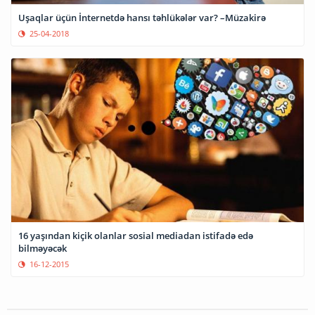
Uşaqlar üçün İnternetdə hansı təhlükələr var? –Müzakirə
25-04-2018
16 yaşından kiçik olanlar sosial mediadan istifadə edə
bilməyəcək
16-12-2015