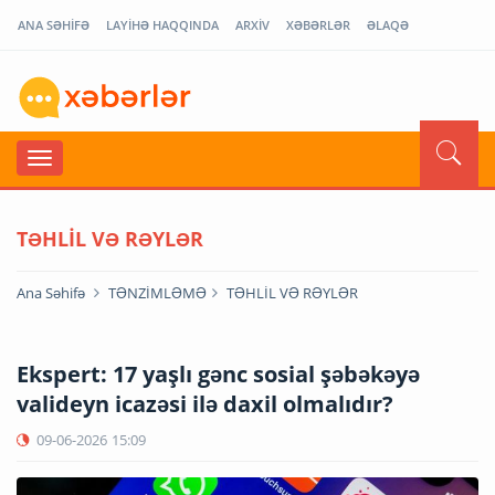
ANA SƏHİFƏ
LAYİHƏ HAQQINDA
ARXİV
XƏBƏRLƏR
ƏLAQƏ
TƏHLİL VƏ RƏYLƏR
Ana Səhifə
TƏNZİMLƏMƏ
TƏHLİL VƏ RƏYLƏR
Ekspert: 17 yaşlı gənc sosial şəbəkəyə
valideyn icazəsi ilə daxil olmalıdır?
09-06-2026
15:09