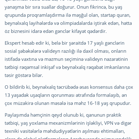
yanaşma bir sıra suallar doğurur. Onun fikrincə, bu yaş
qrupunda proqramlaşdırma ilə məşğul olan, startap quran,
beynəlxalq layihələrdə və olimpiadalarda iştirak edən, hətta
öz biznesini idarə edən gənclər kifayət qədərdir.
Ekspert hesab edir ki, belə bir şəraitdə 17 yaşlı gənclərin
sosial şəbəkələrə valideyn razılığı ilə daxil olması, onların
istifadə vaxtına və məzmun seçiminə valideyn nəzarətinin
tətbiqi rəqəmsal inkişaf və beynəlxalq rəqabət imkanlarına
təsir göstərə bilər.
O bildirib ki, beynəlxalq təcrübədə əsas konsensus daha çox
13 yaşadək uşaqların qorunması ətrafında formalaşıb, ən
çox müzakirə olunan məsələ isə məhz 16-18 yaş qrupudur.
Paylaşımda həmçinin qeyd olunub ki, qanunun praktik
tətbiqi, yaş yoxlama mexanizmlərinin işləkliyi, VPN və digər
texniki vasitələrlə məhdudiyyətlərin aşılması ehtimalları,
eləcə də qlobal platformaların Azərbaycanda nümayəndəlik