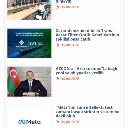
dinləyib
06-08-2026
Xəzər dənizinin dibi ilə Trans-
Xəzər Fiber-Optik Kabel Xəttinin
çəkilişi başa çatıb
06-08-2026
AZCON-a "Azərkosmos"la bağlı
yeni səlahiyyətlər verilib
06-08-2026
“Meta”nın süni intellekti test
zamanı başqa şirkətin sisteminə
daxil olub
06-08-2026