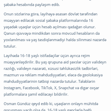
şəbəkə hesabında paylaşım edib.
Onun sözlərinə görə, layihəyə əsasən dövlət tərəfindən
müəyyən ediləcək sosial şəbəkə platformalarında 16
yaşadək uşaqlar üçün hesab açılması qadağan olunur.
Qanun qüvvəyə mindikdən sonra mövcud hesabların da
yoxlanılması və yaş təsdiqlənmədiyi halda silinməsi nəzərdə
tutulur.
Layihədə 16-18 yaşlı istifadəçilər üçün ayrıca rejim
müəyyənləşdirilir. Bu yaş qrupuna aid şəxslər üçün valideyn
razılığı, valideyn nəzarəti, xüsusi təhlükəsizlik tədbirləri,
məzmun və reklam məhdudiyyətləri, eləcə də geolokasiya
məhdudiyyətlərinin tətbiqi nəzərdə tutulur. Tələblərin
Instagram, Facebook, TikTok, X, Snapchat və digər oxşar
platformalara şamil ediləcəyi bildirilir.
Osman Gündüz qeyd edib ki, uşaqların onlayn mühitdə
qorunması vacib olsa da, 16-18 yaşlı gənclərlə bağlı