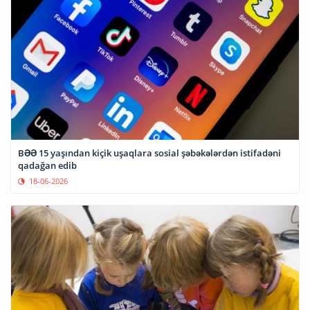
BƏƏ 15 yaşından kiçik uşaqlara sosial şəbəkələrdən istifadəni
qadağan edib
18-06-2026