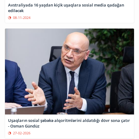
Avstraliyada 16 yaşdan kiçik uşaqlara sosial media qadağan
ediləcək
08-11-2024
Uşaqların sosial şəbəkə alqoritmlərini aldatdığı dövr sona çatır
- Osman Gündüz
27-02-2026