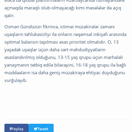
açmaqda maraqlı olub-olmayacağı kimi məsələlər də açıq
qalır.
Osman Gündüzün fikrincə, ictimai müzakirələr zamanı
uşaqların təhlükəsizliyi ilə onların rəqəmsal inkişafı arasında
optimal balansın tapılması əsas prioritet olmalıdır. O, 13
yaşadək uşaqlar üçün daha sərt məhdudiyyətlərin
əsaslandırılmış olduğunu, 13-15 yaş qrupu üçün mərhələli
yanaşmanın tətbiq edilə biləcəyini, 16-18 yaş qrupu ilə bağlı
müddəaların isə daha geniş müzakirəyə ehtiyac duyduğunu
vurğulayıb.
Paylaş
Tweet