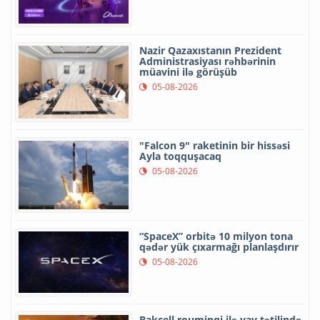
Nazir Qazaxıstanın Prezident
Administrasiyası rəhbərinin
müavini ilə görüşüb
05-08-2026
"Falcon 9" raketinin bir hissəsi
Ayla toqquşacaq
05-08-2026
“SpaceX” orbitə 10 milyon tona
qədər yük çıxarmağı planlaşdırır
05-08-2026
Bakcell rouminqi ilə yay tətilində