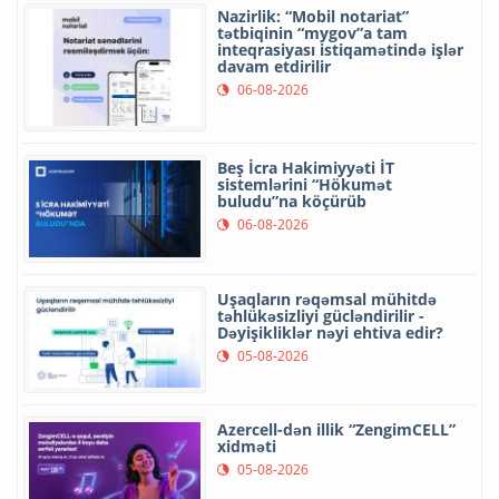
Nazirlik: “Mobil notariat”
tətbiqinin “mygov”a tam
inteqrasiyası istiqamətində işlər
davam etdirilir
06-08-2026
Beş İcra Hakimiyyəti İT
sistemlərini “Hökumət
buludu”na köçürüb
06-08-2026
Uşaqların rəqəmsal mühitdə
təhlükəsizliyi gücləndirilir -
Dəyişikliklər nəyi ehtiva edir?
05-08-2026
Azercell-dən illik “ZengimCELL”
xidməti
05-08-2026