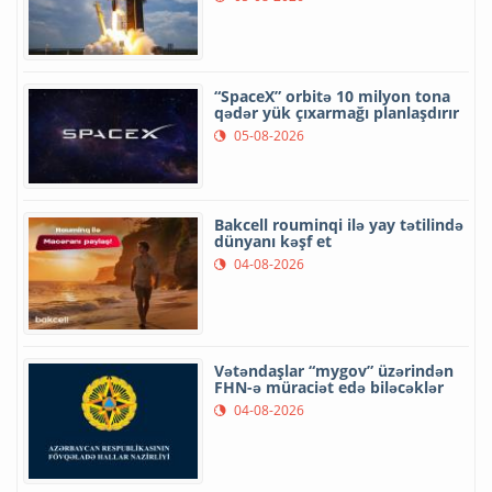
“SpaceX” orbitə 10 milyon tona
qədər yük çıxarmağı planlaşdırır
05-08-2026
Bakcell rouminqi ilə yay tətilində
dünyanı kəşf et
04-08-2026
Vətəndaşlar “mygov” üzərindən
FHN-ə müraciət edə biləcəklər
04-08-2026