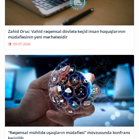
Zahid Oruc: Vahid rəqəmsal dövlətə keçid insan hüquqlarının
müdafiəsinin yeni mərhələsidir
09-07-2026
“Rəqəmsal mühitdə uşaqların müdafiəsi” mövzusunda konfrans
keçirilib