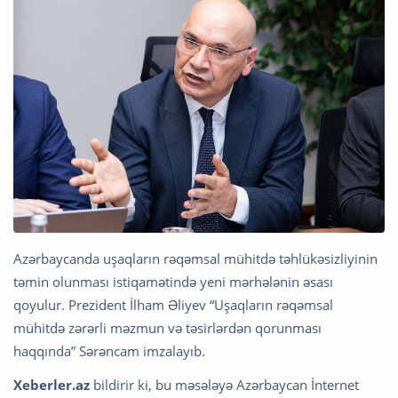
Azərbaycanda uşaqların rəqəmsal mühitdə təhlükəsizliyinin
təmin olunması istiqamətində yeni mərhələnin əsası
qoyulur. Prezident İlham Əliyev “Uşaqların rəqəmsal
mühitdə zərərli məzmun və təsirlərdən qorunması
haqqında” Sərəncam imzalayıb.
Xeberler.az
bildirir ki, bu məsələyə Azərbaycan İnternet