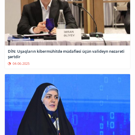
DİN: Uşaqların kibermühitdə müdafiəsi üçün valideyn nəzarəti
şərtdir
04-06-2025