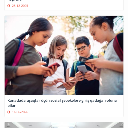
23-12-2025
Kanadada uşaqlar üçün sosial şəbəkələrə giriş qadağan oluna
bilər
11-06-2026