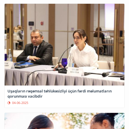
Uşaqların rəqəmsal təhlükəsizliyi üçün fərdi məlumatların
qorunması vacibdir
04-06-2025