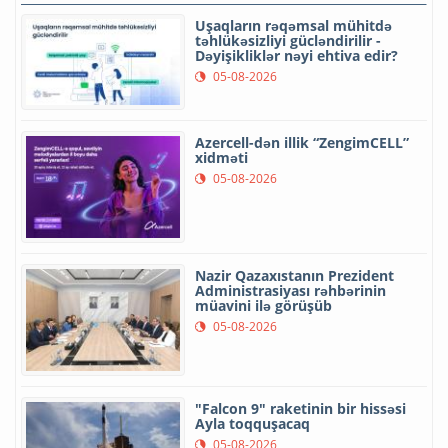
Uşaqların rəqəmsal mühitdə
təhlükəsizliyi gücləndirilir -
Dəyişikliklər nəyi ehtiva edir?
05-08-2026
Azercell-dən illik “ZengimCELL”
xidməti
05-08-2026
Nazir Qazaxıstanın Prezident
Administrasiyası rəhbərinin
müavini ilə görüşüb
05-08-2026
"Falcon 9" raketinin bir hissəsi
Ayla toqquşacaq
05-08-2026