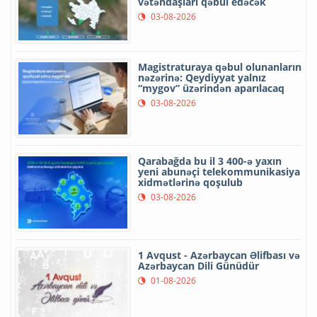
vətəndaşları qəbul edəcək
03-08-2026
Magistraturaya qəbul olunanların
nəzərinə: Qeydiyyat yalnız
“mygov” üzərindən aparılacaq
03-08-2026
Qarabağda bu il 3 400-ə yaxın
yeni abunəçi telekommunikasiya
xidmətlərinə qoşulub
03-08-2026
1 Avqust - Azərbaycan Əlifbası və
Azərbaycan Dili Günüdür
01-08-2026