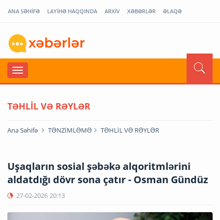
ANA SƏHİFƏ
LAYİHƏ HAQQINDA
ARXİV
XƏBƏRLƏR
ƏLAQƏ
TƏHLİL VƏ RƏYLƏR
Ana Səhifə
TƏNZİMLƏMƏ
TƏHLİL VƏ RƏYLƏR
Uşaqların sosial şəbəkə alqoritmlərini
aldatdığı dövr sona çatır - Osman Gündüz
27-02-2026
20:13