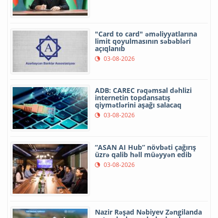
"Card to card" əməliyyatlarına
limit qoyulmasının səbəbləri
açıqlanıb
03-08-2026
ADB: CAREC rəqəmsal dəhlizi
internetin topdansatış
qiymətlərini aşağı salacaq
03-08-2026
“ASAN AI Hub” növbəti çağırış
üzrə qalib həll müəyyən edib
03-08-2026
Nazir Rəşad Nəbiyev Zəngilanda