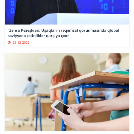
“Zəhra Pezeşkian: Uşaqların rəqəmsal qorunmasında qlobal
səviyyədə çətinliklər qarşıya çıxır
23-12-2025