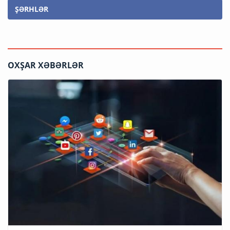
ŞƏRHLƏR
OXŞAR XƏBƏRLƏR