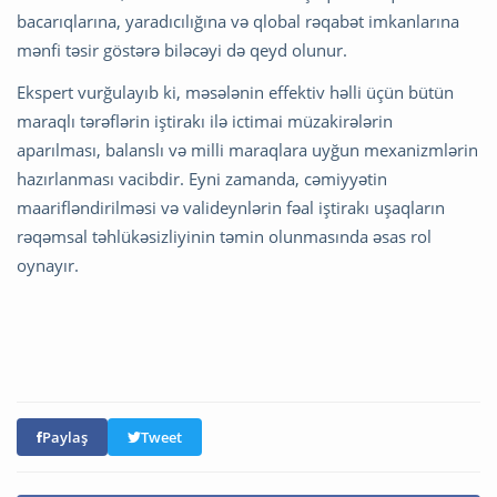
bacarıqlarına, yaradıcılığına və qlobal rəqabət imkanlarına
mənfi təsir göstərə biləcəyi də qeyd olunur.
Ekspert vurğulayıb ki, məsələnin effektiv həlli üçün bütün
maraqlı tərəflərin iştirakı ilə ictimai müzakirələrin
aparılması, balanslı və milli maraqlara uyğun mexanizmlərin
hazırlanması vacibdir. Eyni zamanda, cəmiyyətin
maarifləndirilməsi və valideynlərin fəal iştirakı uşaqların
rəqəmsal təhlükəsizliyinin təmin olunmasında əsas rol
oynayır.
Paylaş
Tweet