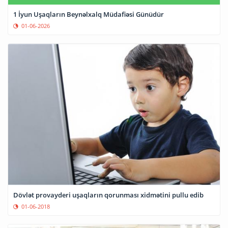
1 İyun Uşaqların Beynəlxalq Müdafiəsi Günüdür
01-06-2026
Dövlət provayderi uşaqların qorunması xidmətini pullu edib
01-06-2018