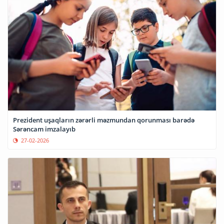
Prezident uşaqların zərərli məzmundan qorunması barədə
Sərəncam imzalayıb
27-02-2026