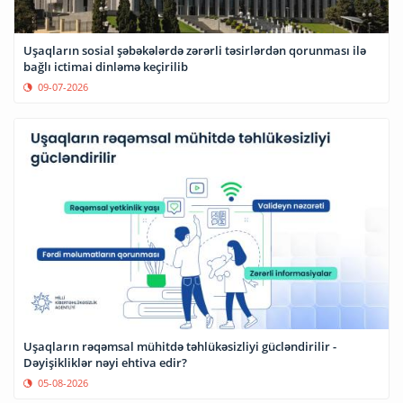
Uşaqların sosial şəbəkələrdə zərərli təsirlərdən qorunması ilə
bağlı ictimai dinləmə keçirilib
09-07-2026
Uşaqların rəqəmsal mühitdə təhlükəsizliyi gücləndirilir -
Dəyişikliklər nəyi ehtiva edir?
05-08-2026