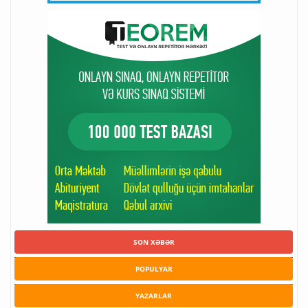
SON XƏBƏR
POPULYAR
YAZARLAR