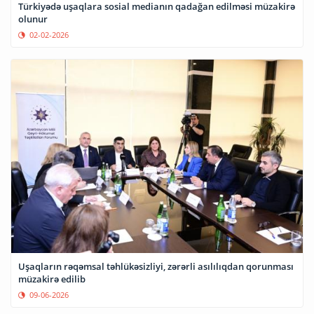
Türkiyədə uşaqlara sosial medianın qadağan edilməsi müzakirə
olunur
02-02-2026
Uşaqların rəqəmsal təhlükəsizliyi, zərərli asılılıqdan qorunması
müzakirə edilib
09-06-2026