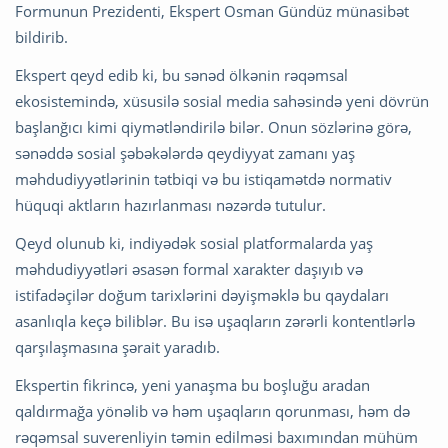
Formunun Prezidenti, Ekspert Osman Gündüz münasibət
bildirib.
Ekspert qeyd edib ki, bu sənəd ölkənin rəqəmsal
ekosistemində, xüsusilə sosial media sahəsində yeni dövrün
başlanğıcı kimi qiymətləndirilə bilər. Onun sözlərinə görə,
sənəddə sosial şəbəkələrdə qeydiyyat zamanı yaş
məhdudiyyətlərinin tətbiqi və bu istiqamətdə normativ
hüquqi aktların hazırlanması nəzərdə tutulur.
Qeyd olunub ki, indiyədək sosial platformalarda yaş
məhdudiyyətləri əsasən formal xarakter daşıyıb və
istifadəçilər doğum tarixlərini dəyişməklə bu qaydaları
asanlıqla keçə biliblər. Bu isə uşaqların zərərli kontentlərlə
qarşılaşmasına şərait yaradıb.
Ekspertin fikrincə, yeni yanaşma bu boşluğu aradan
qaldırmağa yönəlib və həm uşaqların qorunması, həm də
rəqəmsal suverenliyin təmin edilməsi baxımından mühüm