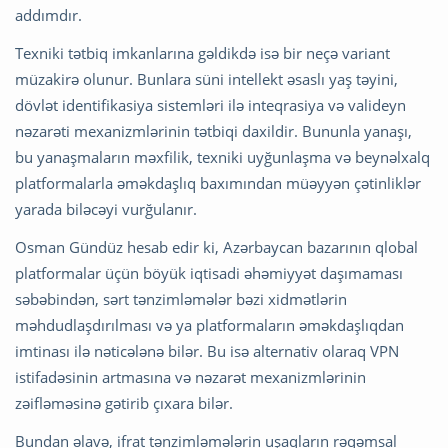
addımdır.
Texniki tətbiq imkanlarına gəldikdə isə bir neçə variant
müzakirə olunur. Bunlara süni intellekt əsaslı yaş təyini,
dövlət identifikasiya sistemləri ilə inteqrasiya və valideyn
nəzarəti mexanizmlərinin tətbiqi daxildir. Bununla yanaşı,
bu yanaşmaların məxfilik, texniki uyğunlaşma və beynəlxalq
platformalarla əməkdaşlıq baxımından müəyyən çətinliklər
yarada biləcəyi vurğulanır.
Osman Gündüz hesab edir ki, Azərbaycan bazarının qlobal
platformalar üçün böyük iqtisadi əhəmiyyət daşımaması
səbəbindən, sərt tənzimləmələr bəzi xidmətlərin
məhdudlaşdırılması və ya platformaların əməkdaşlıqdan
imtinası ilə nəticələnə bilər. Bu isə alternativ olaraq VPN
istifadəsinin artmasına və nəzarət mexanizmlərinin
zəifləməsinə gətirib çıxara bilər.
Bundan əlavə, ifrat tənzimləmələrin uşaqların rəqəmsal