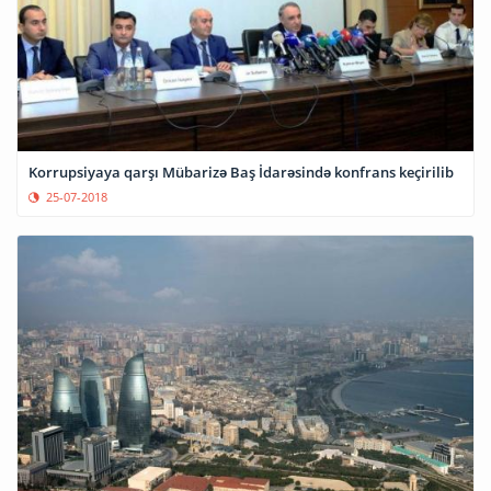
Korrupsiyaya qarşı Mübarizə Baş İdarəsində konfrans keçirilib
25-07-2018