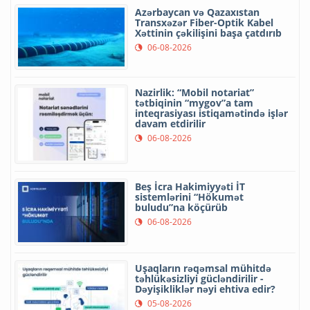
Azərbaycan və Qazaxıstan
Transxəzər Fiber-Optik Kabel
Xəttinin çəkilişini başa çatdırıb
06-08-2026
Nazirlik: “Mobil notariat”
tətbiqinin “mygov”a tam
inteqrasiyası istiqamətində işlər
davam etdirilir
06-08-2026
Beş İcra Hakimiyyəti İT
sistemlərini “Hökumət
buludu”na köçürüb
06-08-2026
Uşaqların rəqəmsal mühitdə
təhlükəsizliyi gücləndirilir -
Dəyişikliklər nəyi ehtiva edir?
05-08-2026