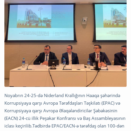
Noyabrın 24-25-də Niderland Krallığının Haaqa şəhərində
Korrupsiyaya qarşı Avropa Tərəfdaşları Təşkilatı (EPAC) və
Korrupsiyaya qarşı Avropa Əlaqələndiricilər Şəbəkəsinin
(EACN) 24-cü illik Peşəkar Konfransı və Baş Assambleyasının
iclası keçirilib.Tədbirdə EPAC/EACN-ə tərəfdaş olan 100-dən