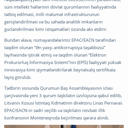
süni intellekt həllərinin dövlət qurumlarının fəaliyyətində
tətbiq edilməsi, milli məlumat infrastrukturunun
genişləndirilməsi və bu sahədə analitik imkanların
gücləndirilməsi kimi istiqamətləri özündə əks etdirir.
Bundan əlavə, nümayəndələrimiz EPAC/EACN tərəfindən
təqdim olunan “Ən yaxşı antikorrupsiya təşəbbüsü”
layihəsində iştirak etmiş və təqdim olunan “Elektron
Prokurorluq İnformasiya Sistemi”nin (EPİS) fəaliyyəti yüksək
innovasiya kimi qiymətləndirilərək beynəlxalq sertifikata
layiq görülüb.
Tədbirin sonunda Qurumun Baş Assambleyasının iclası
çərçivəsində yeni 3 qurum təşkilatın üzvlüyünə qəbul edilib,
Litvanın Xüsusi İstintaq Xidmətinin direktoru Linas Pernavas
EPAC/EACN-in sədri seçilib və təşkilatın növbəti illik
konfransının Monteneqroda keçirilməsi qərara alınıb.