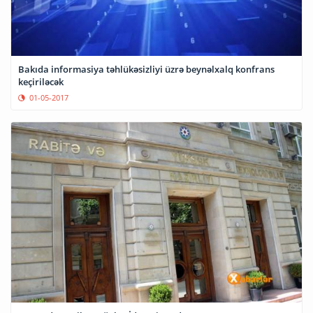
Bakıda informasiya təhlükəsizliyi üzrə beynəlxalq konfrans
keçiriləcək
01-05-2017