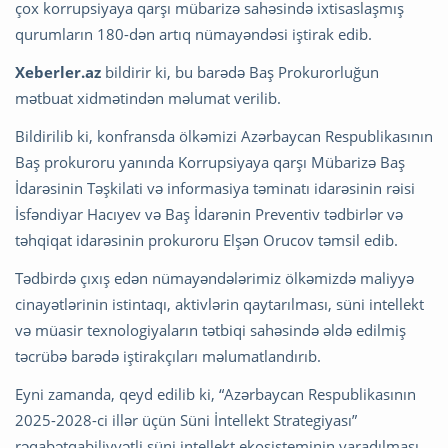
çox korrupsiyaya qarşı mübarizə sahəsində ixtisaslaşmış
qurumların 180-dən artıq nümayəndəsi iştirak edib.
Xeberler.az
bildirir ki, bu barədə Baş Prokurorluğun
mətbuat xidmətindən məlumat verilib.
Bildirilib ki, konfransda ölkəmizi Azərbaycan Respublikasının
Baş prokuroru yanında Korrupsiyaya qarşı Mübarizə Baş
İdarəsinin Təşkilati və informasiya təminatı idarəsinin rəisi
İsfəndiyar Hacıyev və Baş İdarənin Preventiv tədbirlər və
təhqiqat idarəsinin prokuroru Elşən Orucov təmsil edib.
Tədbirdə çıxış edən nümayəndələrimiz ölkəmizdə maliyyə
cinayətlərinin istintaqı, aktivlərin qaytarılması, süni intellekt
və müasir texnologiyaların tətbiqi sahəsində əldə edilmiş
təcrübə barədə iştirakçıları məlumatlandırıb.
Eyni zamanda, qeyd edilib ki, “Azərbaycan Respublikasının
2025-2028-ci illər üçün Süni İntellekt Strategiyası”
rəqabətqabiliyyətli süni intellekt ekosisteminin yaradılması,