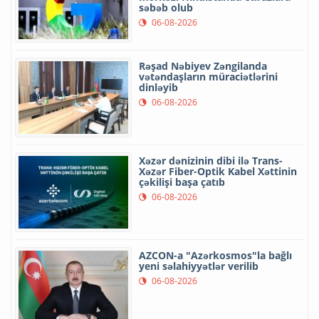
səbəb olub
06-08-2026
Rəşad Nəbiyev Zəngilanda
vətəndaşların müraciətlərini
dinləyib
06-08-2026
Xəzər dənizinin dibi ilə Trans-
Xəzər Fiber-Optik Kabel Xəttinin
çəkilişi başa çatıb
06-08-2026
AZCON-a "Azərkosmos"la bağlı
yeni səlahiyyətlər verilib
06-08-2026