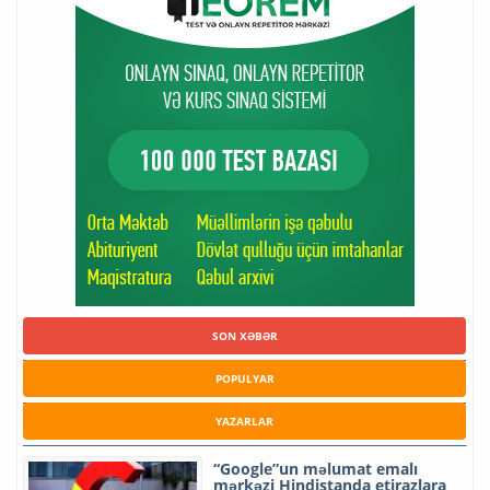
SON XƏBƏR
POPULYAR
YAZARLAR
“Google”un məlumat emalı
mərkəzi Hindistanda etirazlara