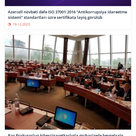
Azercell növbəti dəfə ISO 37001:2016 “Antikorrupsiya idarəetmə
sistemi” standartları üzrə sertifikata layiq görülüb
19-12-2023
Baş Prokurorluq kibercinayətkarlıqla mübarizədə beynəlxalq