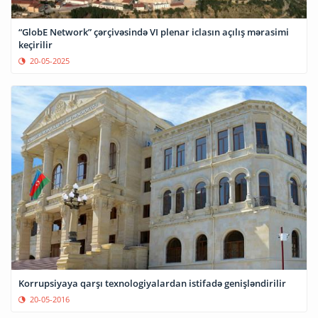
“GlobE Network” çərçivəsində VI plenar iclasın açılış mərasimi
keçirilir
20-05-2025
Korrupsiyaya qarşı texnologiyalardan istifadə genişləndirilir
20-05-2016