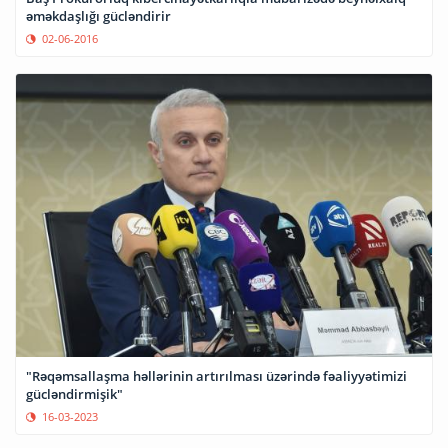
əməkdaşlığı gücləndirir
02-06-2016
"Rəqəmsallaşma həllərinin artırılması üzərində fəaliyyətimizi
gücləndirmişik"
16-03-2023