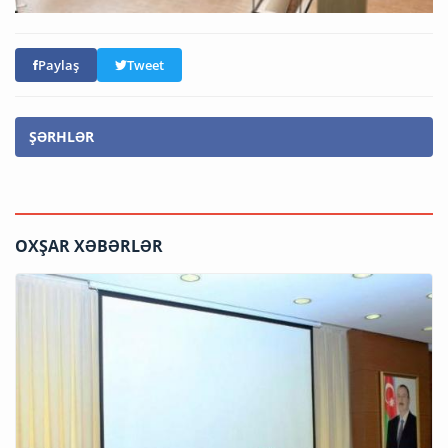
Paylaş
Tweet
ŞƏRHLƏR
OXŞAR XƏBƏRLƏR