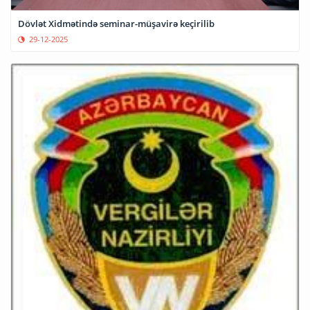
Dövlət Xidmətində seminar-müşavirə keçirilib
29-12-2025