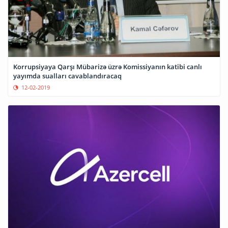
Korrupsiyaya Qarşı Mübarizə üzrə Komissiyanın katibi canlı
yayımda sualları cavablandıracaq
12-02-2019