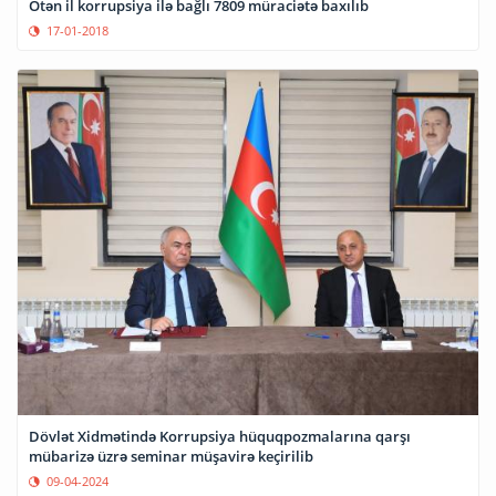
Ötən il korrupsiya ilə bağlı 7809 müraciətə baxılıb
17-01-2018
Dövlət Xidmətində Korrupsiya hüquqpozmalarına qarşı
mübarizə üzrə seminar müşavirə keçirilib
09-04-2024