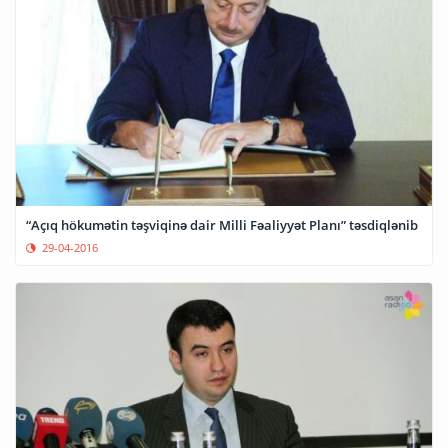
“Açıq hökumətin təşviqinə dair Milli Fəaliyyət Planı” təsdiqlənib
29-04-2016