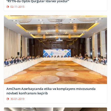
“RYTN-da Optik Qurğular İdarəsi yoxdur”
02-11-2015
AmCham Azərbaycanda etika və komplayens mövzusunda
növbəti konfransını keçirib
30-01-2019