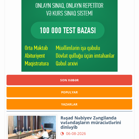
SON XƏBƏR
POPULYAR
YAZARLAR
Rəşad Nəbiyev Zəngilanda
vətəndaşların müraciətlərini
dinləyib
06-08-2026