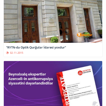
“RYTN-da Optik Qurğular İdarəsi yoxdur”
02-11-2015