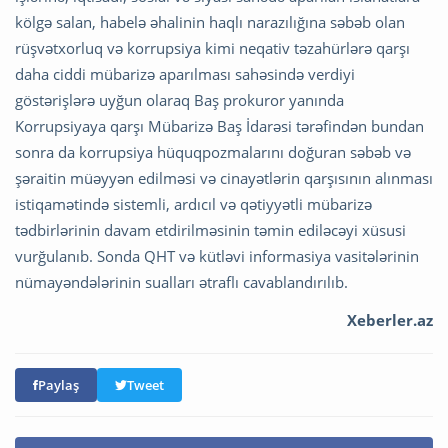
kölgə salan, habelə əhalinin haqlı narazılığına səbəb olan
rüşvətxorluq və korrupsiya kimi neqativ təzahürlərə qarşı
daha ciddi mübarizə aparılması sahəsində verdiyi
göstərişlərə uyğun olaraq Baş prokuror yanında
Korrupsiyaya qarşı Mübarizə Baş İdarəsi tərəfindən bundan
sonra da korrupsiya hüquqpozmalarını doğuran səbəb və
şəraitin müəyyən edilməsi və cinayətlərin qarşısının alınması
istiqamətində sistemli, ardıcıl və qətiyyətli mübarizə
tədbirlərinin davam etdirilməsinin təmin ediləcəyi xüsusi
vurğulanıb. Sonda QHT və kütləvi informasiya vasitələrinin
nümayəndələrinin sualları ətraflı cavablandırılıb.
Xeberler.az
Paylaş
Tweet