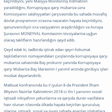
keçirildiyini, yeni Maliyyə Monitorinq Xidmətinin
yaradıldığını, Korrupsiyaya qarşı mübarizə üzrə
Komissiyanın səlahiyyətləri çərçivəsində bu sahədə müvafiq
dövlət proqramının icrasına nəzarətin həyata keçirildiyini,
qanunvericiliyin icra vəziyyətinin araşdırıldığını və Avropa
Şurasının MONEYVAL Komitəsinin tövsiyələrinə uyğun
olaraq təkliflərin hazırlandığını qeyd edib.
Qeyd edək ki, tədbirdə iştirak edən qeyri-hökumət
təşkilatlarının nümayəndələri çıxışlarında korrupsiyaya qarşı
mübarizə sahəsində Baş prokuror yanında Korrupsiyaya
qarşı Mübarizə Baş İdarəsinin I yarımil ərzində gördüyü işləri
müsbət dəyərləndirib.
Mətbuat konfransında bu il iyulun 8-də Prezident İlham
Əliyevin Nazirlər Kabinetinin 2018-ci ilin I yarısının sosial-
iqtisadi inkişafının yekunlarına və qarşıda duran vəzifələrə
həsr olunan iclasında ölkədə həyata keçirilən quruculuq
işlərinə, iqtisadi, sosial və siyasi sahədə aparılan islahatlara