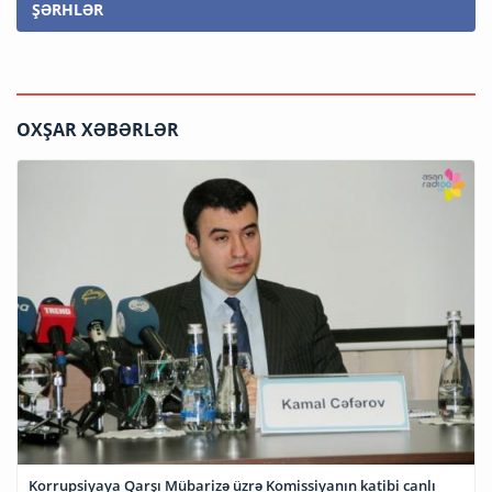
ŞƏRHLƏR
OXŞAR XƏBƏRLƏR
Korrupsiyaya Qarşı Mübarizə üzrə Komissiyanın katibi canlı