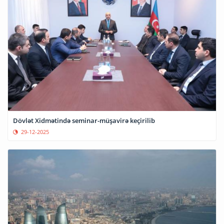
Dövlət Xidmətində seminar-müşavirə keçirilib
29-12-2025