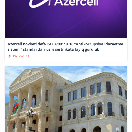
Azercell növbəti dəfə ISO 37001:2016 “Antikorrupsiya idarəetmə
sistemi” standartları üzrə sertifikata layiq görülüb
19-12-2023