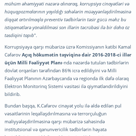
mühüm əhəmiyyəti nəzərə alınaraq, korrupsiya cinayətləri və
hüquqpozmalarının yayıldığı sahələrin müəyyənləşdirilməsinə
diqqət artırılmaqla preventiv tədbirlərin təsir gücü məhz bu
istiqamətlərə yönəldilməsi son illərin təcrübəsi ilə bir daha öz
təsdiqini tapıb
".
Korrupsiyaya qarşı mübarizə üzrə Komissiyanın katibi Kamal
Cəfərov
Açıq hökumətin təşviqinə dair 2016-2018-ci illər
üçün Milli Fəaliyyət Planı
-nda nəzərdə tutulan tədbirlərin
dövlət orqanları tərəfindən 86% icra edildiyini və Milli
Fəaliyyət Planının Azərbaycanda və regionda ilk dəfə olaraq
Elektron Monitorinq Sistemi vasitəsi ilə qiymətləndirildiyini
bildirib.
Bundan başqa, K.Cəfərov cinayət yolu ilə əldə edilən pul
vəsaitlərinin leqallaşdırılmasına və terrorçuluğun
maliyyələşdirilməsinə qarşı mübarizə sahəsində
institutsional və qanunvericilik tədbirlərin həyata