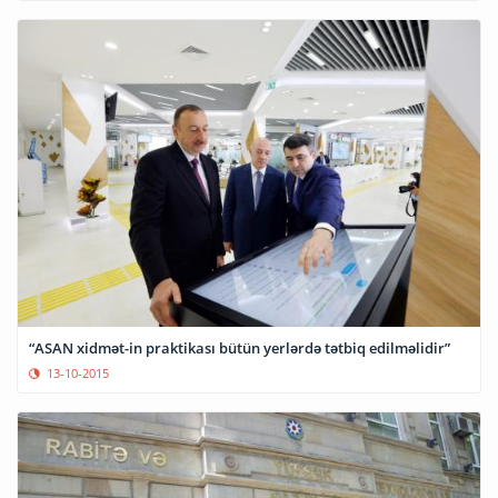
“ASAN xidmət-in praktikası bütün yerlərdə tətbiq edilməlidir”
13-10-2015