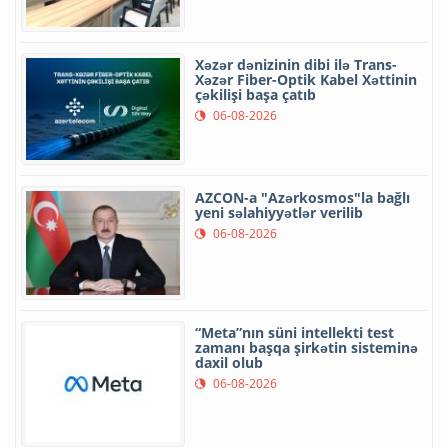
Xəzər dənizinin dibi ilə Trans-
Xəzər Fiber-Optik Kabel Xəttinin
çəkilişi başa çatıb
06-08-2026
AZCON-a "Azərkosmos"la bağlı
yeni səlahiyyətlər verilib
06-08-2026
“Meta”nın süni intellekti test
zamanı başqa şirkətin sisteminə
daxil olub
06-08-2026