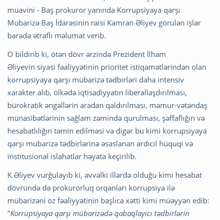
müavini - Baş prokuror yanında Korrupsiyaya qarşı
Mübarizə Baş İdarəsinin rəisi Kamran Əliyev görülən işlər
barədə ətraflı məlumat verib.
O bildirib ki, ötən dövr ərzində Prezident İlham
Əliyevin siyasi fəaliyyətinin prioritet istiqamətlərindən olan
korrupsiyaya qarşı mübarizə tədbirləri daha intensiv
xarakter alıb, ölkədə iqtisadiyyatın liberallaşdırılması,
bürokratik əngəllərin aradan qaldırılması, məmur-vətəndaş
münasibətlərinin sağlam zəmində qurulması, şəffaflığın və
hesabatlılığın təmin edilməsi və digər bu kimi korrupsiyaya
qarşı mübarizə tədbirlərinə əsaslanan ardıcıl hüquqi və
institusional islahatlar həyata keçirilib.
K.Əliyev vurğulayıb ki, əvvəlki illərdə olduğu kimi hesabat
dövründə də prokurorluq orqanları korrupsiya ilə
mübarizəni öz fəaliyyətinin başlıca xətti kimi müəyyən edib:
"
Korrupsiyaya qarşı mübarizədə qabaqlayıcı tədbirlərin