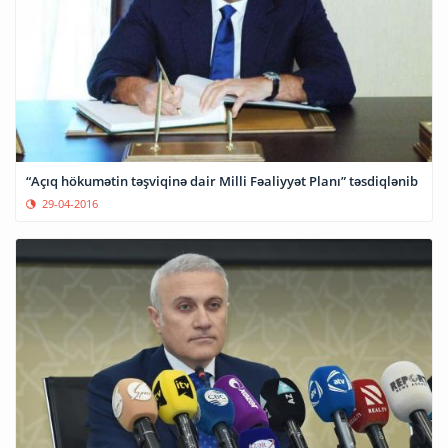
“Açıq hökumətin təşviqinə dair Milli Fəaliyyət Planı” təsdiqlənib
29-04-2016