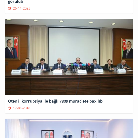
görülüb
26-11-2025
Ötən il korrupsiya ilə bağlı 7809 müraciətə baxılıb
17-01-2018