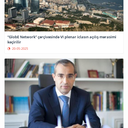
“GlobE Network” çərçivəsində VI plenar iclasın açılış mərasimi
keçirilir
20-05-2025