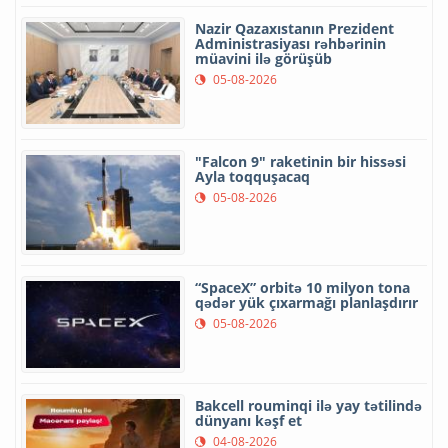
Nazir Qazaxıstanın Prezident
Administrasiyası rəhbərinin
müavini ilə görüşüb
05-08-2026
"Falcon 9" raketinin bir hissəsi
Ayla toqquşacaq
05-08-2026
“SpaceX” orbitə 10 milyon tona
qədər yük çıxarmağı planlaşdırır
05-08-2026
Bakcell rouminqi ilə yay tətilində
dünyanı kəşf et
04-08-2026