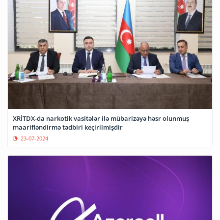
XRİTDX-da narkotik vasitələr ilə mübarizəyə həsr olunmuş
maarifləndirmə tədbiri keçirilmişdir
23-07-2024