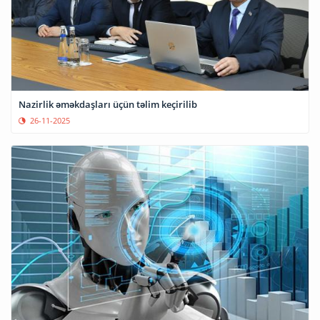
Nazirlik əməkdaşları üçün təlim keçirilib
26-11-2025