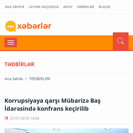
ANA SƏHİFƏ
LAYİHƏ HAQQINDA
ARXİV
XƏBƏRLƏR
ƏLAQƏ
TƏDBİRLƏR
Ana Səhifə
TƏDBİRLƏR
Korrupsiyaya qarşı Mübarizə Baş
İdarəsində konfrans keçirilib
25-07-2018
14:04