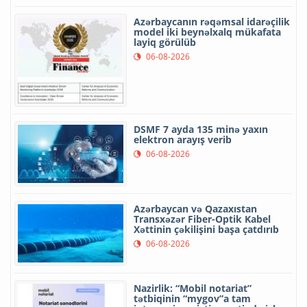
Azərbaycanın rəqəmsal idarəçilik
model iki beynəlxalq mükafata
layiq görülüb
06-08-2026
DSMF 7 ayda 135 minə yaxın
elektron arayış verib
06-08-2026
Azərbaycan və Qazaxıstan
Transxəzər Fiber-Optik Kabel
Xəttinin çəkilişini başa çatdırıb
06-08-2026
Nazirlik: “Mobil notariat”
tətbiqinin “mygov”a tam