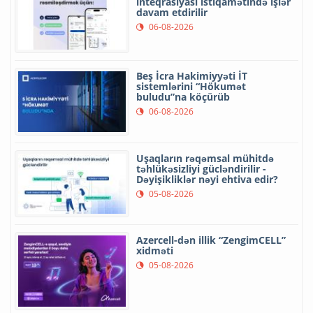
inteqrasiyası istiqamətində işlər
davam etdirilir
06-08-2026
Beş İcra Hakimiyyəti İT
sistemlərini “Hökumət
buludu”na köçürüb
06-08-2026
Uşaqların rəqəmsal mühitdə
təhlükəsizliyi gücləndirilir -
Dəyişikliklər nəyi ehtiva edir?
05-08-2026
Azercell-dən illik “ZengimCELL”
xidməti
05-08-2026