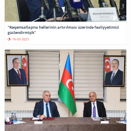
"Rəqəmsallaşma həllərinin artırılması üzərində fəaliyyətimizi
gücləndirmişik"
16-03-2023