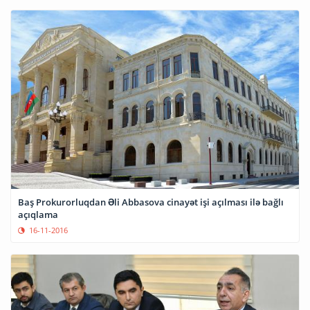
Baş Prokurorluqdan Əli Abbasova cinayət işi açılması ilə bağlı
açıqlama
16-11-2016