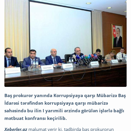
Baş prokuror yanında Korrupsiyaya qarşı Mübarizə Baş
İdarəsi tərəfindən korrupsiyaya qarşı mübarizə
sahəsində bu ilin I yarımili ərzində görülən işlərlə bağlı
mətbuat konfransı keçirilib.
Xeberler.az
məlumat verir ki, tədbirdə baş prokurorun