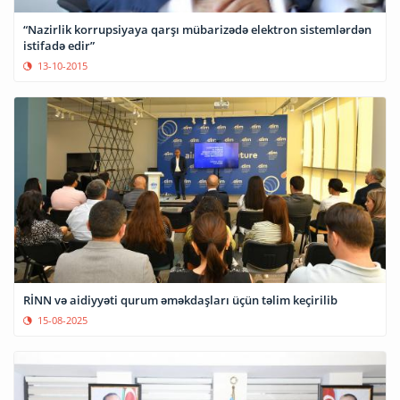
“Nazirlik korrupsiyaya qarşı mübarizədə elektron sistemlərdən
istifadə edir”
13-10-2015
RİNN və aidiyyəti qurum əməkdaşları üçün təlim keçirilib
15-08-2025