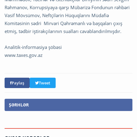
Rəhmanov, Korrupsiyaya qarşı Mübarizə Fondunun rəhbəri
Vasif Mövsümov, Neftçilərin Hüquqlarını Müdafiə
Komitəsinin sədri Mirvari Qəhrəmanlı və başqaları çıxış
etmiş, tədbir iştirakçılarının sualları cavablandırılmışdır.
Analitik-informasiya şöbəsi
www.taxes.gov.az
Paylaş
Tweet
ŞƏRHLƏR