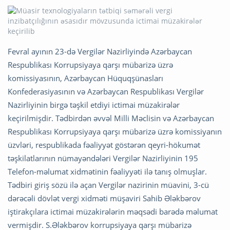
Fevral ayının 23-də Vergilər Nazirliyində Azərbaycan
Respublikası Korrupsiyaya qarşı mübarizə üzrə
komissiyasının, Azərbaycan Hüquqşünasları
Konfederasiyasının və Azərbaycan Respublikası Vergilər
Nazirliyinin birgə təşkil etdiyi ictimai müzakirələr
keçirilmişdir. Tədbirdən əvvəl Milli Məclisin və Azərbaycan
Respublikası Korrupsiyaya qarşı mübarizə üzrə komissiyanın
üzvləri, respublikada fəaliyyət göstərən qeyri-hökumət
təşkilatlarının nümayəndələri Vergilər Nazirliyinin 195
Telefon-məlumat xidmətinin fəaliyyəti ilə tanış olmuşlar.
Tədbiri giriş sözü ilə açan Vergilər nazirinin müavini, 3-cü
dərəcəli dövlət vergi xidməti müşaviri Sahib Ələkbərov
iştirakçılara ictimai müzakirələrin məqsədi barədə məlumat
vermişdir. S.Ələkbərov korrupsiyaya qarşı mübarizə