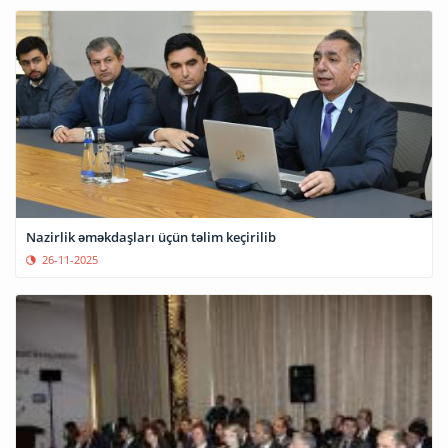
Nazirlik əməkdaşları üçün təlim keçirilib
26-11-2025