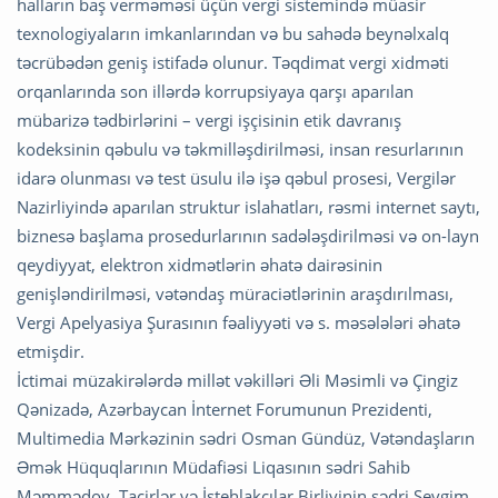
halların baş verməməsi üçün vergi sistemində müasir
texnologiyaların imkanlarından və bu sahədə beynəlxalq
təcrübədən geniş istifadə olunur. Təqdimat vergi xidməti
orqanlarında son illərdə korrupsiyaya qarşı aparılan
mübarizə tədbirlərini – vergi işçisinin etik davranış
kodeksinin qəbulu və təkmilləşdirilməsi, insan resurlarının
idarə olunması və test üsulu ilə işə qəbul prosesi, Vergilər
Nazirliyində aparılan struktur islahatları, rəsmi internet saytı,
biznesə başlama prosedurlarının sadələşdirilməsi və on-layn
qeydiyyat, elektron xidmətlərin əhatə dairəsinin
genişləndirilməsi, vətəndaş müraciətlərinin araşdırılması,
Vergi Apelyasiya Şurasının fəaliyyəti və s. məsələləri əhatə
etmişdir.
İctimai müzakirələrdə millət vəkilləri Əli Məsimli və Çingiz
Qənizadə, Azərbaycan İnternet Forumunun Prezidenti,
Multimedia Mərkəzinin sədri Osman Gündüz, Vətəndaşların
Əmək Hüquqlarının Müdafiəsi Liqasının sədri Sahib
Məmmədov, Tacirlər və İstehlakçılar Birliyinin sədri Sevgim