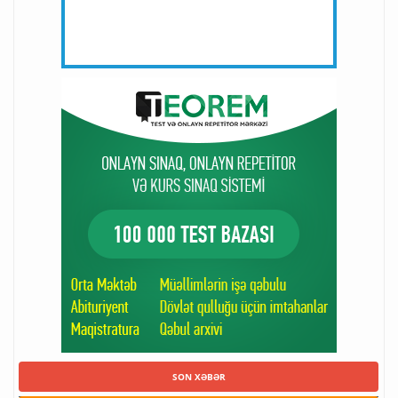
SON XƏBƏR