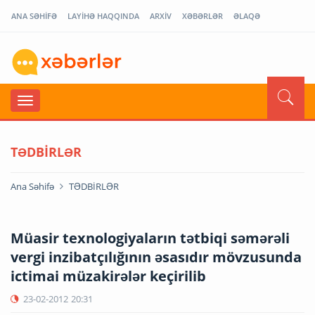
ANA SƏHİFƏ
LAYİHƏ HAQQINDA
ARXİV
XƏBƏRLƏR
ƏLAQƏ
TƏDBİRLƏR
Ana Səhifə
TƏDBİRLƏR
Müasir texnologiyaların tətbiqi səmərəli
vergi inzibatçılığının əsasıdır mövzusunda
ictimai müzakirələr keçirilib
23-02-2012
20:31