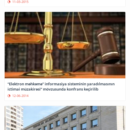
11-03-2015
“Elektron məhkəmə” informasiya sisteminin yaradılmasının
ictimai müzakirəsi” mövzusunda konfrans keçirilib
12-06-2014