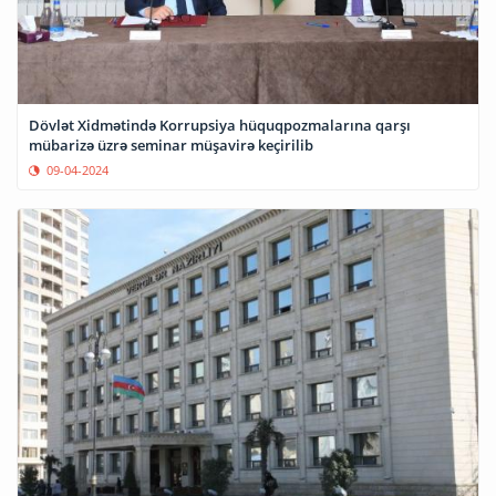
Dövlət Xidmətində Korrupsiya hüquqpozmalarına qarşı
mübarizə üzrə seminar müşavirə keçirilib
09-04-2024