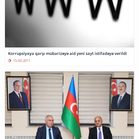
Korrupsiyaya qarşı mübarizəyə aid yeni sayt istifadəyə verildi
15-02-2011