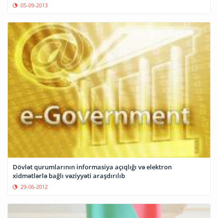
05-09-2013
Dövlət qurumlarının informasiya açıqlığı və elektron
xidmətlərlə bağlı vəziyyəti araşdırılıb
29-06-2012