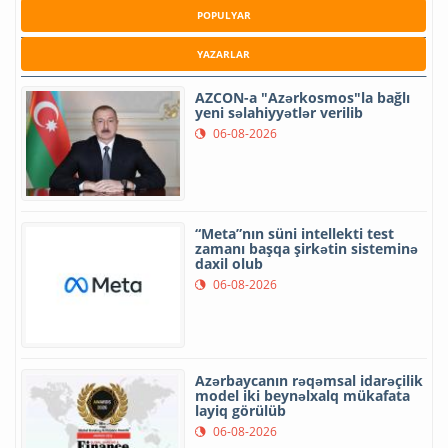
POPULYAR
YAZARLAR
AZCON-a "Azərkosmos"la bağlı
yeni səlahiyyətlər verilib
06-08-2026
“Meta”nın süni intellekti test
zamanı başqa şirkətin sisteminə
daxil olub
06-08-2026
Azərbaycanın rəqəmsal idarəçilik
model iki beynəlxalq mükafata
layiq görülüb
06-08-2026