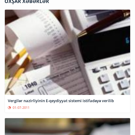
OXŞAR XƏBƏRLƏR
Vergilər nazirliyinin E-qeydiyyat sistemi istifadəyə verilib
01-07-2011