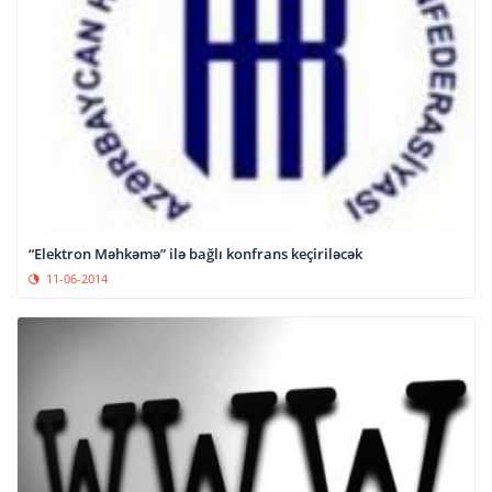
“Elektron Məhkəmə” ilə bağlı konfrans keçiriləcək
11-06-2014