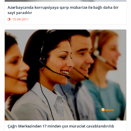
Azərbaycanda korrupsiyaya qarşı mübarizə ilə bağlı daha bir
sayt yaradılır
15-04-2011
Çağrı Mərkəzindən 17 mindən çox müraciət cavablandırılıb