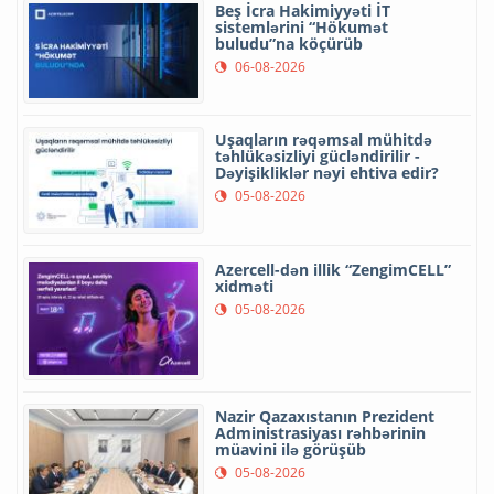
Beş İcra Hakimiyyəti İT
sistemlərini “Hökumət
buludu”na köçürüb
06-08-2026
Uşaqların rəqəmsal mühitdə
təhlükəsizliyi gücləndirilir -
Dəyişikliklər nəyi ehtiva edir?
05-08-2026
Azercell-dən illik “ZengimCELL”
xidməti
05-08-2026
Nazir Qazaxıstanın Prezident
Administrasiyası rəhbərinin
müavini ilə görüşüb
05-08-2026