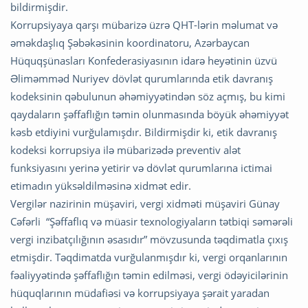
bildirmişdir.
Korrupsiyaya qarşı mübarizə üzrə QHT-lərin məlumat və
əməkdaşlıq Şəbəkəsinin koordinatoru, Azərbaycan
Hüquqşünasları Konfederasiyasının idarə heyətinin üzvü
Əliməmməd Nuriyev dövlət qurumlarında etik davranış
kodeksinin qəbulunun əhəmiyyətindən söz açmış, bu kimi
qaydaların şəffaflığın təmin olunmasında böyük əhəmiyyət
kəsb etdiyini vurğulamışdır. Bildirmişdir ki, etik davranış
kodeksi korrupsiya ilə mübarizədə preventiv alət
funksiyasını yerinə yetirir və dövlət qurumlarına ictimai
etimadın yüksəldilməsinə xidmət edir.
Vergilər nazirinin müşaviri, vergi xidməti müşaviri Günay
Cəfərli “Şəffaflıq və müasir texnologiyaların tətbiqi səmərəli
vergi inzibatçılığının əsasıdır” mövzusunda təqdimatla çıxış
etmişdir. Təqdimatda vurğulanmışdır ki, vergi orqanlarının
fəaliyyətində şəffaflığın təmin edilməsi, vergi ödəyicilərinin
hüquqlarının müdafiəsi və korrupsiyaya şərait yaradan