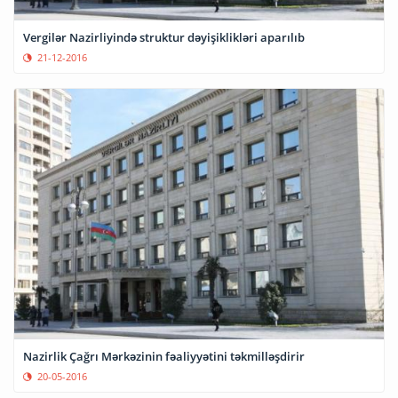
Vergilər Nazirliyində struktur dəyişiklikləri aparılıb
21-12-2016
Nazirlik Çağrı Mərkəzinin fəaliyyətini təkmilləşdirir
20-05-2016