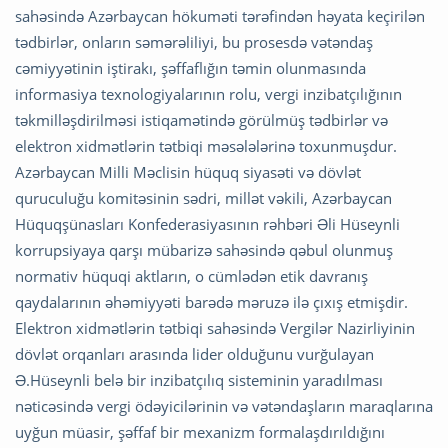
sahəsində Azərbaycan hökuməti tərəfindən həyata keçirilən
tədbirlər, onların səmərəliliyi, bu prosesdə vətəndaş
cəmiyyətinin iştirakı, şəffaflığın təmin olunmasında
informasiya texnologiyalarının rolu, vergi inzibatçılığının
təkmilləşdirilməsi istiqamətində görülmüş tədbirlər və
elektron xidmətlərin tətbiqi məsələlərinə toxunmuşdur.
Azərbaycan Milli Məclisin hüquq siyasəti və dövlət
quruculuğu komitəsinin sədri, millət vəkili, Azərbaycan
Hüquqşünasları Konfederasiyasının rəhbəri Əli Hüseynli
korrupsiyaya qarşı mübarizə sahəsində qəbul olunmuş
normativ hüquqi aktların, o cümlədən etik davranış
qaydalarının əhəmiyyəti barədə məruzə ilə çıxış etmişdir.
Elektron xidmətlərin tətbiqi sahəsində Vergilər Nazirliyinin
dövlət orqanları arasında lider olduğunu vurğulayan
Ə.Hüseynli belə bir inzibatçılıq sisteminin yaradılması
nəticəsində vergi ödəyicilərinin və vətəndaşların maraqlarına
uyğun müasir, şəffaf bir mexanizm formalaşdırıldığını