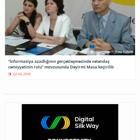
“İnformasiya azadlığının gerçəkləşməsində vətəndaş
cəmiyyətinin rolu” mövzusunda Dəyirmi Masa keçirilib
02-06-2009