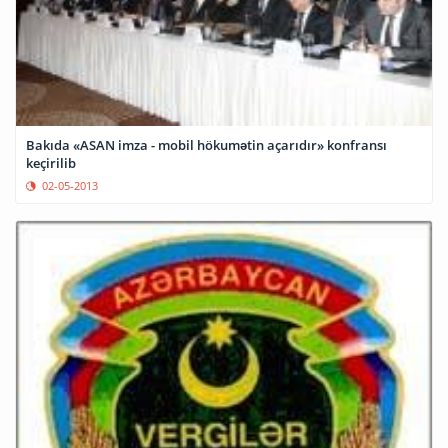
Bakıda «ASAN imza - mobil hökumətin açarıdır» konfransı
keçirilib
02-05-2013